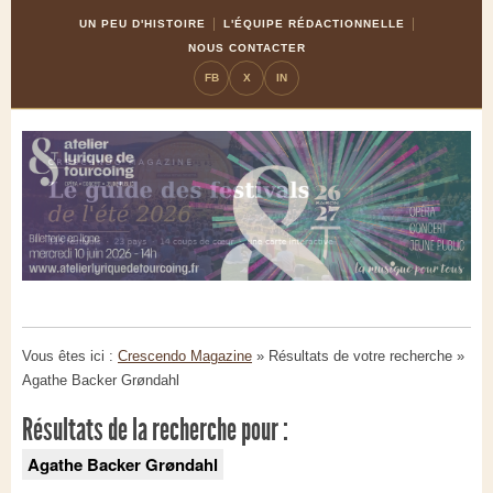
Skip
Aller
UN PEU D'HISTOIRE
L'ÉQUIPE RÉDACTIONNELLE
to
à
NOUS CONTACTER
Content
la
FB
X
IN
navigation
Vous êtes ici :
Crescendo Magazine
» Résultats de votre recherche
»
Agathe Backer Grøndahl
Résultats de la recherche pour :
Agathe Backer Grøndahl