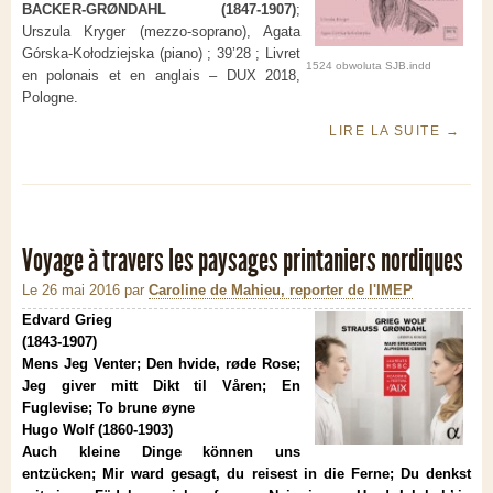
BACKER-GRØNDAHL
(1847-1907)
;
Urszula Kryger (mezzo-soprano), Agata
Górska-Kołodziejska (piano)
; 39’28 ;
Livret
1524 obwoluta SJB.indd
en polonais et en anglais – DUX 2018,
Pologne.
LIRE LA SUITE
→
Voyage à travers les paysages printaniers nordiques
Le 26 mai 2016
par
Caroline de Mahieu, reporter de l'IMEP
Edvard Grieg
(1843-1907)
Mens Jeg Venter; Den hvide, røde Rose;
Jeg giver mitt Dikt til Våren; En
Fuglevise; To brune øyne
Hugo Wolf (1860-1903)
Auch kleine Dinge können uns
entzücken; Mir ward gesagt, du reisest in die Ferne; Du denkst