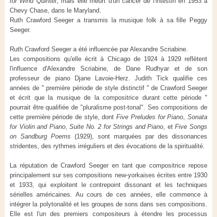
for Wind Quintet
, mais elle meurt d'un cancer de l'intestin en 1953 à
Chevy Chase, dans le Maryland.
Ruth Crawford Seeger a transmis la musique folk à sa fille Peggy
Seeger.
Ruth Crawford Seeger a été influencée par Alexandre Scriabine.
Les compositions qu'elle écrit à Chicago de 1924 à 1929 reflètent
l'influence d'Alexandre Scriabine, de Dane Rudhyar et de son
professeur de piano Djane Lavoie-Herz. Judith Tick qualifie ces
années de " première période de style distinctif " de Crawford Seeger
et écrit que la musique de la compositrice durant cette période "
pourrait être qualifiée de "pluralisme post-tonal". Ses compositions de
cette première période de style, dont
Five Preludes for Piano
,
Sonata
for Violin and Piano
,
Suite No. 2 for Strings and Piano
, et
Five Songs
on Sandburg Poems
(1929), sont marquées par des dissonances
stridentes, des rythmes irréguliers et des évocations de la spiritualité.
La réputation de Crawford Seeger en tant que compositrice repose
principalement sur ses compositions new-yorkaises écrites entre 1930
et 1933, qui exploitent le contrepoint dissonant et les techniques
sérielles américaines. Au cours de ces années, elle commence à
intégrer la polytonalité et les groupes de sons dans ses compositions.
Elle est l'un des premiers compositeurs à étendre les processus