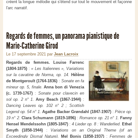
créent la longue mélodie qui s'étend sur tout le mouvement et façonne
l'arc narratif.
Regards de femmes, un panorama pianistique de
Marie-Catherine Girod
Le 17 septembre 2021
par
Jean Lacroix
Regards de femmes. Louise Farrenc
(1804-1875)
:
« Les Italiennes », Variations
sur la cavatine de Norma, op. 14.
Hélène
de Montgeroult (1764-1836)
:
Sonate en fa
mineur op. 5, finale
.
Anna bon di Venezia
(c. 1739-1767)
:
Sonate pour clavecin en
sol op. 2 n° 1
.
Amy Beach (1867-1944)
:
Dancing Leaves op. 102 n° 2 ; Scottish
Legend op. 54 n° 1
.
Agathe Backer Grøndahl (1847-1907)
:
Pièce op.
19 n° 2
.
Clara Schumann (1819-1896)
:
Romance op. 21 n° 1
.
Fanny
Hensel Mendelssohn (1805-1847)
:
4 Lieder op. 8 : Wanderlied
.
Ethel
Smyth (1858-1944)
:
Variations on an Original Theme (of an
Exceedingly Dismal Nature)
.
Mel Bonis (1858-1937)
:
Femmes de