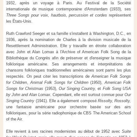
1932, après un voyage à Paris. Au Festival de la Société
internationale de musique contemporaine d'Amsterdam (1933), ses
Three Songs pour voix, hautbois, percussion et cordes
représentent
les États-Unis.
Ruth Crawford Seeger et sa famille s'installent à Washington, D.C., en
1936, après la nomination de Charles à la division musicale de la
Resettlement Administration. Elle y travaille en étroite collaboration
avec John et Alan Lomax à l'Archive of American Folk Song de la
Bibliothèque du Congrès afin de préserver et d'enseigner la musique
folklorique américaine. Ses arrangements et interprétations de
chansons folkloriques traditionnelles américaines sont parmi les plus
respectés. On peut citer les transcriptions de
American Folk Songs
for Children
,
Animal Folk Songs for Children
(1950),
American Folk
Songs for Christmas
(1953),
Our Singing Country,
et
Folk Song USA
by John and Alan Lomax.
Cependant, elle est surtout connue pour
Our
Singing Country
(1941). Elle a également composé
Rissolty, Rossolty,
une fantaisie américaine pour orchestre basée sur des airs
folkloriques, pour la série radiophonique de CBS The American School
of the Air.
Elle revient à ses racines modernistes au début de 1952 avec
Suite