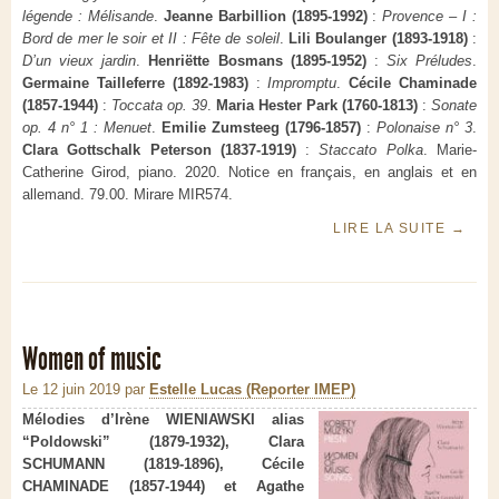
légende : Mélisande
.
Jeanne Barbillion (1895-1992)
:
Provence – I :
Bord de mer le soir et II : Fête de soleil
.
Lili Boulanger (1893-1918)
:
D’un vieux jardin
.
Henriëtte Bosmans (1895-1952)
:
Six Préludes
.
Germaine Tailleferre (1892-1983)
:
Impromptu
.
Cécile Chaminade
(1857-1944)
:
Toccata op. 39
.
Maria Hester Park (1760-1813)
:
Sonate
op. 4 n° 1 : Menuet
.
Emilie Zumsteeg (1796-1857)
:
Polonaise n° 3
.
Clara Gottschalk Peterson (1837-1919)
:
Staccato Polka
. Marie-
Catherine Girod, piano. 2020. Notice en français, en anglais et en
allemand. 79.00. Mirare MIR574.
LIRE LA SUITE
→
Women of music
Le 12 juin 2019
par
Estelle Lucas (Reporter IMEP)
Mélodies d’Irène WIENIAWSKI alias
“Poldowski” (1879-1932), Clara
SCHUMANN (1819-1896), Cécile
CHAMINADE (1857-1944) et Agathe