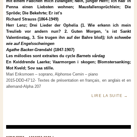
mit einem Fädchen mich zufangen; Nein, junger Herr!; Ich hab’ in
Penna einen Liebsten wohnen; Mausfallensprüchlein; Die
Spröde; Die Bekehrte; Er ist’s
Richard Strauss (1864-1949)
Herr Lenz; Drei Lieder der Ophelia (1. Wie erkenn ich mein
Treulieb vor andern nun? 2. Guten Morgen, ’s ist Sankt
Valentinstag, 3. Sie trugen ihn auf der Bahre blo
ß); Ich schwebe
wie auf Engelsschwingen
Agathe Backer-Gr
øndahl (1847-1907)
Les mélodies sont extraites du cycle
Barnets vårdag
En Kviddrende Laerke; Vaarmorgen i skogen; Blomstersanking;
Mot Kveld; Sov saa stille.
Mari Eriksmoen – soprano, Alphonse Cemin – piano
2015-DDD-47’12- Textes de présentation en français, en anglais et en
allemand-Alpha 207
LIRE LA SUITE
→