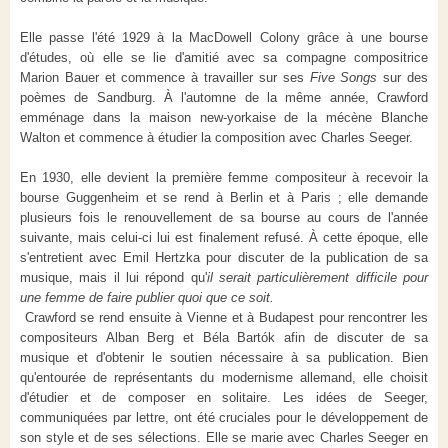
Elle passe l'été 1929 à la MacDowell Colony grâce à une bourse
d'études, où elle se lie d'amitié avec sa compagne compositrice
Marion Bauer et commence à travailler sur ses
Five Songs
sur des
poèmes de Sandburg. À l'automne de la même année, Crawford
emménage dans la maison new-yorkaise de la mécène Blanche
Walton et commence à étudier la composition avec Charles Seeger.
En 1930, elle devient la première femme compositeur à recevoir la
bourse Guggenheim et se rend à Berlin et à Paris ; elle demande
plusieurs fois le renouvellement de sa bourse au cours de l'année
suivante, mais celui-ci lui est finalement refusé. À cette époque, elle
s'entretient avec Emil Hertzka pour discuter de la publication de sa
musique, mais il lui répond qu'
il serait particulièrement difficile pour
une femme de faire publier quoi que ce soit.
Crawford se rend ensuite à Vienne et à Budapest pour rencontrer les
compositeurs Alban Berg et Béla Bartók afin de discuter de sa
musique et d'obtenir le soutien nécessaire à sa publication. Bien
qu'entourée de représentants du modernisme allemand, elle choisit
d'étudier et de composer en solitaire. Les idées de Seeger,
communiquées par lettre, ont été cruciales pour le développement de
son style et de ses sélections. Elle se marie avec Charles Seeger en