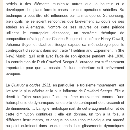
sériels à des éléments musicaux autres que la hauteur et à
développer des plans formels basés sur des opérations sérielles. Sa
technique a peut-être été influencée par la musique de Schoenberg,
bien qu'ils ne se soient rencontrés que brièvement au cours de ses
études en Allemagne. Nombre de ses œuvres de cette période
utilisent le contrepoint dissonant, un système théorique de
composition développé par Charles Seeger et utilisé par Henry Cowell,
Johanna Beyer et d'autres. Seeger expose sa méthodologie pour le
contrepoint dissonant dans son traité "Tradition and Experiment in (the
New) Music" qu'il écrit avec l'aide de son épouse pendant l'été 1930.
La contribution de Ruth Crawford Seeger à l'ouvrage est suffisamment
importante pour que la possibilité d'une coécriture soit brièvement
évoquée.
Le
Quatuor à cordes 1931
, en particulier le troisième mouvement, est
l'œuvre la plus célèbre et la plus influente de Crawford Seeger. Elle a
décrit le "plan sous-jacent" du troisième mouvement comme "une
hétérophonie de dynamiques -une sorte de contrepoint de crescendi et
de diminuendi. ... La ligne mélodique naît de cette augmentation et de
cette diminution continues ; elle est donnée, un ton à la fois, à
différents instruments, et chaque nouveau ton mélodique est amené
au point culminant dans un crescendo. Les glissements dynamiques