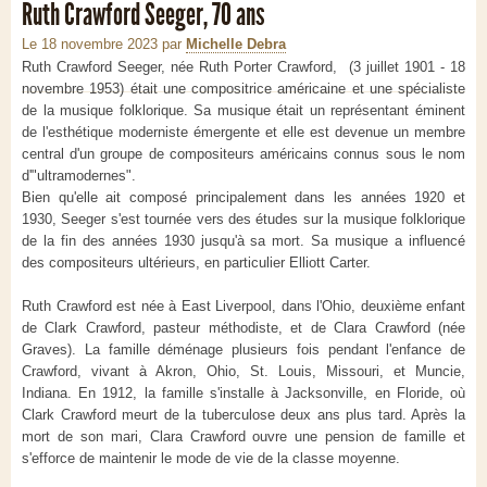
Ruth Crawford Seeger, 70 ans
Le 18 novembre 2023
par
Michelle Debra
Ruth Crawford Seeger, née Ruth Porter Crawford, (3 juillet 1901 - 18
novembre 1953) était une compositrice américaine et une spécialiste
de la musique folklorique. Sa musique était un représentant éminent
de l'esthétique moderniste émergente et elle est devenue un membre
central d'un groupe de compositeurs américains connus sous le nom
d'"ultramodernes".
Bien qu'elle ait composé principalement dans les années 1920 et
1930, Seeger s'est tournée vers des études sur la musique folklorique
de la fin des années 1930 jusqu'à sa mort. Sa musique a influencé
des compositeurs ultérieurs, en particulier Elliott Carter.
Ruth Crawford est née à East Liverpool, dans l'Ohio, deuxième enfant
de Clark Crawford, pasteur méthodiste, et de Clara Crawford (née
Graves). La famille déménage plusieurs fois pendant l'enfance de
Crawford, vivant à Akron, Ohio, St. Louis, Missouri, et Muncie,
Indiana. En 1912, la famille s'installe à Jacksonville, en Floride, où
Clark Crawford meurt de la tuberculose deux ans plus tard. Après la
mort de son mari, Clara Crawford ouvre une pension de famille et
s'efforce de maintenir le mode de vie de la classe moyenne.