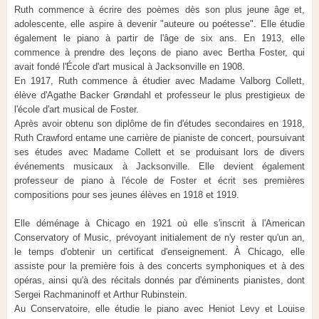
Ruth commence à écrire des poèmes dès son plus jeune âge et,
adolescente, elle aspire à devenir "auteure ou poétesse". Elle étudie
également le piano à partir de l'âge de six ans. En 1913, elle
commence à prendre des leçons de piano avec Bertha Foster, qui
avait fondé l'École d'art musical à Jacksonville en 1908.
En 1917, Ruth commence à étudier avec Madame Valborg Collett,
élève d'Agathe Backer Grøndahl et professeur le plus prestigieux de
l'école d'art musical de Foster.
Après avoir obtenu son diplôme de fin d'études secondaires en 1918,
Ruth Crawford entame une carrière de pianiste de concert, poursuivant
ses études avec Madame Collett et se produisant lors de divers
événements musicaux à Jacksonville. Elle devient également
professeur de piano à l'école de Foster et écrit ses premières
compositions pour ses jeunes élèves en 1918 et 1919.
Elle déménage à Chicago en 1921 où elle s'inscrit à l'American
Conservatory of Music, prévoyant initialement de n'y rester qu'un an,
le temps d'obtenir un certificat d'enseignement. À Chicago, elle
assiste pour la première fois à des concerts symphoniques et à des
opéras, ainsi qu'à des récitals donnés par d'éminents pianistes, dont
Sergei Rachmaninoff et Arthur Rubinstein.
Au Conservatoire, elle étudie le piano avec Heniot Levy et Louise