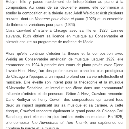
Robyn. Elle y passe rapidement de l'interprétation au piano à la
composition. Au cours de sa deuxième année, elle commence à
étudier la composition et la théorie avec Adolf Weidig et écrit plusieurs
œuvres, dont un
Nocturne pour violon et piano
(1923) et un ensemble
de thèmes et variations pour piano (1923).
Clara Crawford s'installe à Chicago avec sa fille en 1923. L'année
suivante, Ruth obtient sa licence en musique au Conservatoire et
s'inscrit ensuite au programme de maîtrise de l'école.
Alors qu'elle continue d'étudier la théorie et la composition avec
Weidig au Conservatoire américain de musique jusqu'en 1929, elle
commence en 1924 à prendre des cours de piano privés avec Djane
Lavoie-Herz. Herz, l'un des professeurs de piano les plus prestigieux
de Chicago à l'époque, a un impact profond sur sa vie intellectuelle et
musicale. Elle éveille son intérêt pour la théosophie et la musique
d'Alexandre Scriabine, et introduit son élève dans une communauté
influente d'artistes et de penseurs. Grâce à Herz, Crawford rencontre
Dane Rudhyar et Henry Cowell, des compositeurs qui auront tous
deux un impact significatif sur sa musique et sa carrière. À cette
époque, Crawford rencontre également le grand poète de Chicago Carl
Sandburg, dont elle mettra plus tard les écrits en musique. En 1925,
elle compose
The Adventures of Tom Thumb
, une expérience qui
combine la parole et la musique.