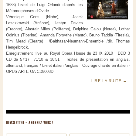
1688) Livret de Luigi Orlandi d’après les
Métamorphoses d‘Ovide.
Véronique Gens (Niobe), Jacek
Lasczkowski (Anfione), Iestyn Davies
(Creonte), Alastair Miles (Poliferno), Delphine Galou (Nerea), Lothar
Odinius (Tiberino), Amanda Forsythe (Manto), Bruno Taddia (Tiresia),
Tim Mead (Clearte) /Balthasar-Neumann-Ensemble /dir. Thomas
Hengelbrock.
Enregistrement ‘live’ au Royal Opera House du 23 IX 2010 DDD 3
CD de 57’17 71’10 & 38’51 Textes de présentation en anglais,
allemand, français / Livret italien /anglais Ouvrage chanté en italien -
OPUS ARTE OA CD9008D
LIRE LA SUITE
→
NEWSLETTER – ABONNEZ-VOUS !