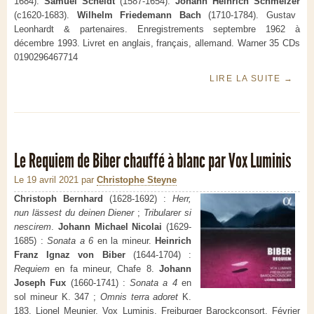
1684).
Samuel Scheidt
(1587-1654).
Johann Heinrich Schmelzer
(c1620-1683).
Wilhelm Friedemann Bach
(1710-1784). Gustav
Leonhardt & partenaires. Enregistrements septembre 1962 à
décembre 1993. Livret en anglais, français, allemand. Warner 35 CDs
0190296467714
LIRE LA SUITE
→
Le Requiem de Biber chauffé à blanc par Vox Luminis
Le 19 avril 2021
par
Christophe Steyne
Christoph Bernhard
(1628-1692) :
Herr,
nun lässest du deinen Diener
;
Tribularer si
nescirem
.
Johann Michael Nicolai
(1629-
1685) :
Sonata a 6
en la mineur.
Heinrich
Franz Ignaz von Biber
(1644-1704) :
Requiem
en fa mineur, Chafe 8.
Johann
Joseph Fux
(1660-1741) :
Sonata a 4
en
sol mineur K. 347 ;
Omnis terra adoret
K.
183. Lionel Meunier, Vox Luminis, Freiburger Barockconsort. Février