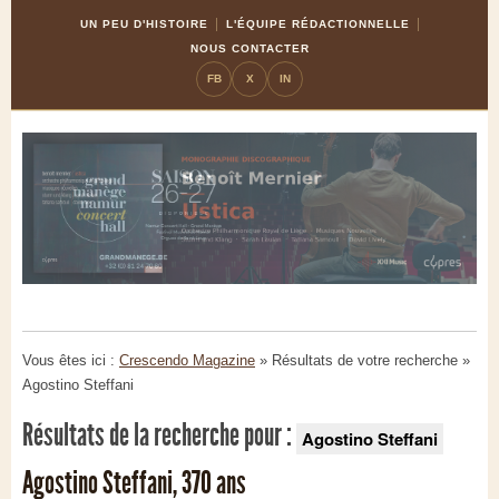
Skip
Aller
UN PEU D'HISTOIRE
L'ÉQUIPE RÉDACTIONNELLE
to
à
NOUS CONTACTER
Content
la
FB
X
IN
navigation
Vous êtes ici :
Crescendo Magazine
» Résultats de votre recherche
»
Agostino Steffani
Résultats de la recherche pour :
Agostino Steffani
Agostino Steffani, 370 ans