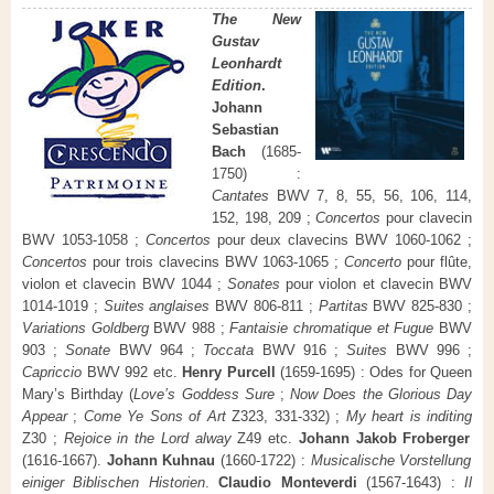
The New
Gustav
Leonhardt
Edition
.
Johann
Sebastian
Bach
(1685-
1750) :
Cantates
BWV 7, 8, 55, 56, 106, 114,
152, 198, 209 ;
Concertos
pour clavecin
BWV 1053-1058 ;
Concertos
pour deux clavecins BWV 1060-1062 ;
Concertos
pour trois clavecins BWV 1063-1065 ;
Concerto
pour flûte,
violon et clavecin BWV 1044 ;
Sonates
pour violon et clavecin BWV
1014-1019 ;
Suites anglaises
BWV 806-811 ;
Partitas
BWV 825-830 ;
Variations Goldberg
BWV 988 ;
Fantaisie chromatique et Fugue
BWV
903 ;
Sonate
BWV 964 ;
Toccata
BWV 916 ;
Suites
BWV 996 ;
Capriccio
BWV 992 etc.
Henry Purcell
(1659-1695) : Odes for Queen
Mary’s Birthday (
Love’s Goddess Sure
;
Now Does the Glorious Day
Appear
;
Come Ye Sons of Art
Z323, 331-332) ;
My heart is inditing
Z30 ;
Rejoice in the Lord alway
Z49 etc.
Johann Jakob Froberger
(1616-1667).
Johann Kuhnau
(1660-1722) :
Musicalische Vorstellung
einiger Biblischen Historien
.
Claudio Monteverdi
(1567-1643) :
Il