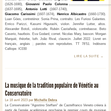
(1626-1690),
Giovanni Paolo Colonna
????????????????????????????
(1637-1695),
Antonio Lotti
(1667-1740),
Giacomo Carissimi
(1607-1674),
Henrico Albicastro
(1660-1730).
Luan Góes, contreténor. Sonia Prina, contralto. Les Furiosi Galantes.
Enrico Parizzi, Kasumi Higurashi, violon. Jennifer Lutter, altos.
Alexander Botoš, violoncelle. Rubén Castañeda, contrebasse. Beto
Caserio, hautbois. Eva Godard, cornet. Nicolas Mary, basson. Morgan
Marquié, théorbe, luth. João Rival, clavecin. Juillet 2022. Livret en
français, anglais ; paroles non reproduites. TT 78’51. Indésens
Calliope. IC030
LIRE LA SUITE
→
La musique de la tradition populaire de Vénétie au
Conservatoire
Le 18 avril 2023
par
Michelle Debra
Le Conservatoire "Agostino Steffani" de Castelfranco Veneto créera à
partir de l'année académique prochaine le premier cours de musique