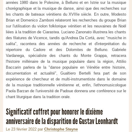
années 1980 dans le Polesine, à Belluno et en Istrie sur la musique
chorégraphique et la musique de danse, ainsi que des recherches sur
les chants de bateaux vénitiens du XVIIIe siècle. En outre, Modesto
Brian et Domenico Zamboni relateront les recherches du groupe Brian
sur l'utilisation du violon folklorique vénitien et les neuvaines de Noël
liées à la tradition de Ciarastea. Luciano Zanonato illustrera les chants
des filatures de Vicence, tandis qu'Andrea Da Cortà, avec "musiche in
salita", racontera des années de recherche et d'interprétation du
répertoire du Cadore et des Dolomites de Belluno. Gabriele
Vardanega, spécialiste des chants du Monte Grappa, retracera
l'histoire millénaire de la musique populaire dans la région, Attilio
Baccarin parlera de la "danse populaire en Vénétie entre histoire,
documentation et actualité", Gualtiero Bertelli fera part de son
expérience de chercheur et de multi-instrumentiste dans le domaine
de la musique traditionnelle vénitienne et, enfin, l'ethnomusicologue
Paola Barzan de l'université de Padoue donnera une conférence sur le
chant liturgique dans la tradition orale.
Significatif coffret pour honorer le dixième
anniversaire de la disparition de Gustav Leonhardt
Le 23 février 2022
par
Christophe Steyne