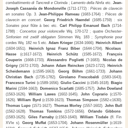
combattimento di Tancredi e Clorinda
;
Lamento della Ninfa
etc.
Jean-
Joseph Cassanéa de Mondonville
(1711-1772) :
Pièces de clavecin
en sonates
Op. 3.
Jean-Philippe Rameau
(1683-1764) :
Pièces de
clavecin en concert
.
Georg Friedrich Haendel
(1685-1759) : six
Sonates
pour flûte à bec etc.
Carl Philipp Emanuel Bach
(1714-
1788) :
Concertos pour violoncelle
Wq. 170-172 ; quatre
Orchester-
Sinfonien mit zwölf obligaten Stimmen
Wq. 183 ;
Symphonie
pour
cordes Wq. 182 no 5 etc.
Adam Krieger
(1634-1666).
Heinrich Albert
(1604-1651).
Heinrich Ignaz Franz Biber
(1644-1704).
Nicolaus
Hasse
(c1617-1672).
Heinrich Schütz
(1585-1672).
François
Couperin
(1668-1733).
Alessandro Poglietti
(?-1683).
Nicolas de
Grigny
(1672-1703).
Johann Adam Reincken
(1623-1722).
Heinrich
Scheidemann
(c1595-1663).
Georg Böhm
(1661-1733).
Johann
Christian Bach
(1735-1782).
Girolamo Frescobaldi
(1583-1643).
Francesco Turini
(c1589-1656).
Giulio Caccini
(c1545-1618).
Biagio
Marini
(1594-1663).
Domenico Scarlatti
(1685-1757).
John Dowland
(1563-1626).
William Lawes
(1602-1645).
John Coprario
(c1570-
1626).
William Byrd
(c1539-1623).
Thomas Simpson
(1582-c1630).
Thomas Lupo
(1571-1627).
Thomas Morley
(1557-1602).
John Bull
(1562-1628).
Thomas Tomkins
(1572-1656).
Orlando Gibbons
(1583-1625).
Giles Farnaby
(c1563-1640).
William Tisdale
(fl. Fin
XVIe s).
Georg Muffat
(1653-1704).
Johann Rosenmüller
(c1619-