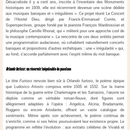
Désacralisée il y a cent ans, inscrite à l’inventaire des Monuments
historiques en 1939, elle est récemment devenue une scène dédiée
aux musiques baroques et « irrégulières ». Ce projet réunit Le Concert
de l’Hostel Dieu, dirigé par Franck‑Emmanuel Comte, et
Superspectives, groupe fondé par le pianiste François Mardirossian et
le philosophe Camille Rhonat, qui « militent pour une approche cool de
la musique contemporaine ». La rencontre de ces deux entités permet
une programmation audacieuse, où cohabitent naturellement concerts
baroques et propositions d’autres esthétiques : une « irrégularité » qui,
au fond, s’accorde parfaitement avec l’esprit même du mot
baroque
.
Orlando furioso
: un réservoir inépuisable de passions
Le titre
Furioso
renvoie bien sûr à
Orlando furioso
, le poème épique
que Ludovico Ariosto composa entre 1505 et 1532. Sur la trame
historique de la guerre entre Charlemagne et les Sarrasins, l’œuvre se
déploie comme un véritable roman‑fleuve, dont figures sont
allègrement adaptées à l’opéra : Angelica, Alcina, Bradamante,
Ruggero ou encore Ariodante, offrant un vaste catalogue de
sentiments. Même après son achèvement, le poème continua de
s’enrichir, comme si ses héros poursuivaient leur existence propre. Le
programme en reflète l’évolution : aux extraits célèbres de Vivaldi et