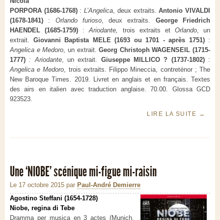
Nicola
PORPORA (1686-1768)
:
L’Angelica
, deux extraits.
Antonio VIVALDI
(1678-1841)
:
Orlando furioso
, deux extraits.
George Friedrich
HAENDEL (1685-1759)
:
Ariodante,
trois extraits et
Orlando
, un
extrait.
Giovanni Baptista MELE (1693 ou 1701 - après 1751)
:
Angelica e Medoro
, un extrait.
Georg Christoph WAGENSEIL (1715-
1777)
: Ariodante
, un extrait.
Giuseppe MILLICO ? (1737-1802)
:
Angelica e Medoro
, trois extraits. Filippo Mineccia, contreténor ; The
New Baroque Times. 2019. Livret en anglais et en français. Textes
des airs en italien avec traduction anglaise. 70.00. Glossa GCD
923523.
LIRE LA SUITE
→
Une ‘NIOBE’ scénique mi-figue mi-raisin
Le 17 octobre 2015
par
Paul-André Demierre
Agostino Steffani (1654-1728)
Niobe, regina di Tebe
Dramma per musica en 3 actes (Munich,