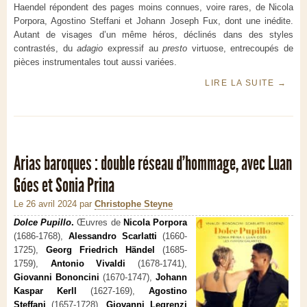
Haendel répondent des pages moins connues, voire rares, de Nicola
Porpora, Agostino Steffani et Johann Joseph Fux, dont une inédite.
Autant de visages d’un même héros, déclinés dans des styles
contrastés, du
adagio
expressif au
presto
virtuose, entrecoupés de
pièces instrumentales tout aussi variées.
LIRE LA SUITE
→
Arias baroques : double réseau d’hommage, avec Luan
Góes et Sonia Prina
Le 26 avril 2024
par
Christophe Steyne
Dolce Pupillo
.
Œuvres de
Nicola Porpora
(1686-1768),
Alessandro Scarlatti
(1660-
1725),
Georg Friedrich Händel
(1685-
1759),
Antonio Vivaldi
(1678-1741),
Giovanni Bononcini
(1670-1747),
Johann
Kaspar Kerll
(1627-169),
Agostino
Steffani
(1657-1728),
Giovanni Legrenzi