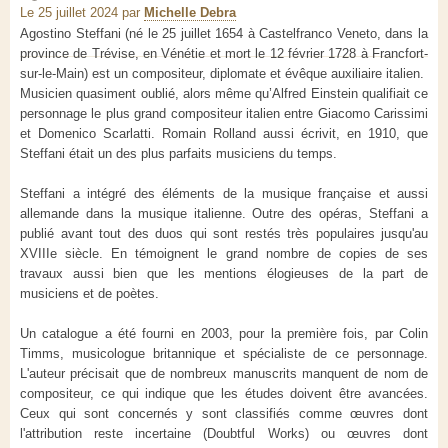
Le 25 juillet 2024
par
Michelle Debra
Agostino Steffani (né le 25 juillet 1654 à Castelfranco Veneto, dans la
province de Trévise, en Vénétie et mort le 12 février 1728 à Francfort-
sur-le-Main) est un compositeur, diplomate et évêque auxiliaire italien.
Musicien quasiment oublié, alors même qu’Alfred Einstein qualifiait ce
personnage le plus grand compositeur italien entre Giacomo Carissimi
et Domenico Scarlatti. Romain Rolland aussi écrivit, en 1910, que
Steffani était un des plus parfaits musiciens du temps.
Steffani a intégré des éléments de la musique française et aussi
allemande dans la musique italienne. Outre des opéras, Steffani a
publié avant tout des duos qui sont restés très populaires jusqu'au
XVIIIe siècle. En témoignent le grand nombre de copies de ses
travaux aussi bien que les mentions élogieuses de la part de
musiciens et de poètes.
Un catalogue a été fourni en 2003, pour la première fois, par Colin
Timms, musicologue britannique et spécialiste de ce personnage.
L'auteur précisait que de nombreux manuscrits manquent de nom de
compositeur, ce qui indique que les études doivent être avancées.
Ceux qui sont concernés y sont classifiés comme œuvres dont
l'attribution reste incertaine (Doubtful Works) ou œuvres dont