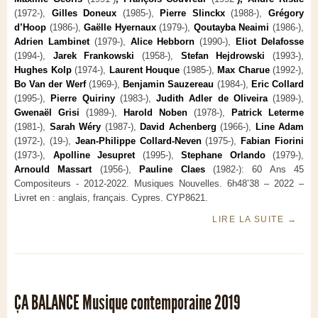
(1972-),
Gilles Doneux
(1985-),
Pierre Slinckx
(1988-),
Grégory
d’Hoop
(1986-),
Gaëlle Hyernaux
(1979-),
Qoutayba Neaimi
(1986-),
Adrien Lambinet
(1979-),
Alice Hebborn
(1990-),
Eliot Delafosse
(1994-),
Jarek Frankowski
(1958-),
Stefan Hejdrowski
(1993-),
Hughes Kolp
(1974-),
Laurent Houque
(1985-),
Max Charue
(1992-),
Bo Van der Werf
(1969-),
Benjamin Sauzereau
(1984-),
Eric Collard
(1995-),
Pierre Quiriny
(1983-),
Judith Adler de Oliveira
(1989-),
Gwenaël Grisi
(1989-),
Harold Noben
(1978-),
Patrick Leterme
(1981-),
Sarah Wéry
(1987-),
David Achenberg
(1966-),
Line Adam
(1972-), (19-),
Jean-Philippe Collard-Neven
(1975-),
Fabian Fiorini
(1973-),
Apolline Jesupret
(1995-),
Stephane Orlando
(1979-),
Arnould Massart
(1956-),
Pauline Claes
(1982-): 60 Ans 45
Compositeurs - 2012-2022. Musiques Nouvelles. 6h48’38 – 2022 –
Livret en : anglais, français. Cypres. CYP8621.
LIRE LA SUITE
→
ÇA BALANCE Musique contemporaine 2019