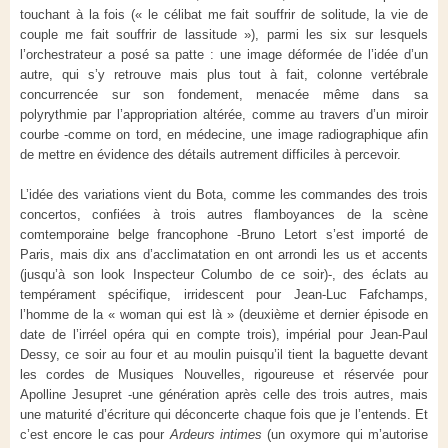
touchant à la fois (« le célibat me fait souffrir de solitude, la vie de
couple me fait souffrir de lassitude »), parmi les six sur lesquels
l’orchestrateur a posé sa patte : une image déformée de l’idée d’un
autre, qui s’y retrouve mais plus tout à fait, colonne vertébrale
concurrencée sur son fondement, menacée même dans sa
polyrythmie par l’appropriation altérée, comme au travers d’un miroir
courbe -comme on tord, en médecine, une image radiographique afin
de mettre en évidence des détails autrement difficiles à percevoir.
L’idée des variations vient du Bota, comme les commandes des trois
concertos, confiées à trois autres flamboyances de la scène
comtemporaine belge francophone -Bruno Letort s’est importé de
Paris, mais dix ans d’acclimatation en ont arrondi les us et accents
(jusqu’à son look Inspecteur Columbo de ce soir)-, des éclats au
tempérament spécifique, irridescent pour Jean-Luc Fafchamps,
l’homme de la « woman qui est là » (deuxième et dernier épisode en
date de l’irréel opéra qui en compte trois), impérial pour Jean-Paul
Dessy, ce soir au four et au moulin puisqu’il tient la baguette devant
les cordes de Musiques Nouvelles, rigoureuse et réservée pour
Apolline Jesupret -une génération après celle des trois autres, mais
une maturité d’écriture qui déconcerte chaque fois que je l’entends. Et
c’est encore le cas pour
Ardeurs intimes
(un oxymore qui m’autorise