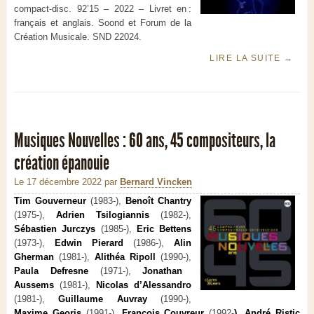
compact-disc. 92’15 – 2022 – Livret en :
français et anglais. Soond et Forum de la
Création Musicale. SND 22024.
LIRE LA SUITE
→
Musiques Nouvelles : 60 ans, 45 compositeurs, la
création épanouie
Le 17 décembre 2022
par
Bernard Vincken
Tim Gouverneur
(1983-),
Benoît Chantry
(1975-),
Adrien Tsilogiannis
(1982-),
Sébastien Jurczys
(1985-),
Eric Bettens
(1973-),
Edwin Pierard
(1986-),
Alin
Gherman
(1981-),
Alithéa Ripoll
(1990-),
Paula Defresne
(1971-),
Jonathan
Aussems
(1981-),
Nicolas d’Alessandro
(1981-),
Guillaume Auvray
(1990-),
Maxime Georis
(1991-)
, François Couvreur
(1992-
), André Ristic