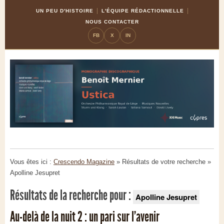
Skip
Aller
UN PEU D'HISTOIRE
L'ÉQUIPE RÉDACTIONNELLE
to
à
NOUS CONTACTER
Content
la
FB
X
IN
navigation
Vous êtes ici :
Crescendo Magazine
» Résultats de votre recherche
»
Apolline Jesupret
Résultats de la recherche pour :
Apolline Jesupret
Au-delà de la nuit 2 : un pari sur l’avenir