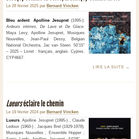
Le 28 février 2025
par
Bernard Vincken
Bleu ardent
.
Apolline Jesupret
(1995-):
Ardeurs intimes
,
De Lave
et
De Glace
.
Maya Levy, Apolline Jesupret, Musiques
Nouvelles, Jean-Paul Dessy, Belgian
National Orchestra, Jac van Steen. 50’15"
– 2025 – Livret : français, anglais. Cypres.
CYP4667.
LIRE LA SUITE
→
Lueurs
éclaire le chemin
Le 19 février 2024
par
Bernard Vincken
Lueurs
. Apolline Jesupret (1995-) ; Claude
Ledoux (1960-) ; Jacques Brel (1929-1978).
Musiques Nouvelles ; Ensemble Hopper ;
Sonia Lardy, Apolline Jesupret. 54’08" –