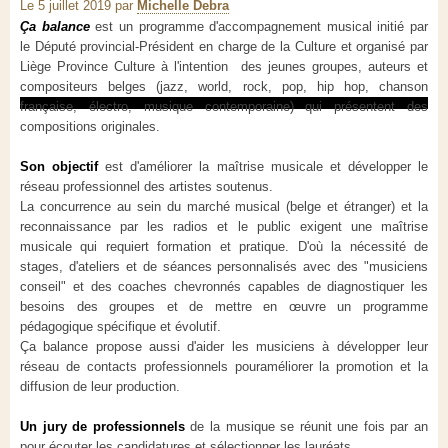
Le 5 juillet 2019
par
Michelle Debra
Ça balance
est un programme d'accompagnement musical initié par
le Député provincial-Président en charge de la Culture et organisé par
Liège Province Culture à l'intention des jeunes groupes, auteurs et
compositeurs belges (jazz, world, rock, pop, hip hop, chanson
française, électro, musique contemporaine) qui présentent des
compositions originales.
Son objectif
est d'améliorer la maîtrise musicale et développer le
réseau professionnel des artistes soutenus.
La concurrence au sein du marché musical (belge et étranger) et la
reconnaissance par les radios et le public exigent une maîtrise
musicale qui requiert formation et pratique. D'où la nécessité de
stages, d'ateliers et de séances personnalisés avec des "musiciens
conseil" et des coaches chevronnés capables de diagnostiquer les
besoins des groupes et de mettre en œuvre un programme
pédagogique spécifique et évolutif.
Ça balance propose aussi d'aider les musiciens à développer leur
réseau de contacts professionnels pouraméliorer la promotion et la
diffusion de leur production.
Un jury de professionnels
de la musique se réunit une fois par an
pour écouter les candidatures et sélectionner les lauréats.