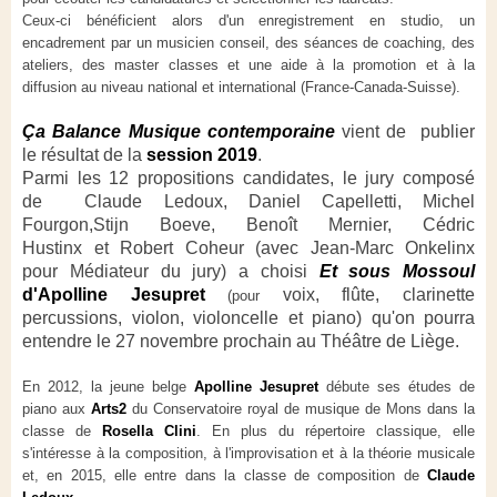
Ceux-ci bénéficient alors d'un enregistrement en studio, un
encadrement par un musicien conseil, des séances de coaching, des
ateliers, des master classes et une aide à la promotion et à la
diffusion au niveau national et international (France-Canada-Suisse).
Ça Balance Musique contemporaine
vient de publier
le résultat de la
session 2019
.
Parmi les 12 propositions candidates, le jury composé
de Claude Ledoux, Daniel Capelletti, Michel
Fourgon,Stijn Boeve, Benoît Mernier, Cédric
Hustinx et Robert Coheur (avec Jean-Marc Onkelinx
pour Médiateur du jury) a choisi
Et sous Mossoul
d'Apolline Jesupret
voix, flûte, clarinette
(pour
percussions, violon, violoncelle et piano) qu'on pourra
entendre le 27 novembre prochain au Théâtre de Liège.
En 2012, la jeune belge
Apolline Jesupret
débute ses études de
piano aux
Arts2
du Conservatoire royal de musique de Mons dans la
classe de
Rosella Clini
. En plus du répertoire classique, elle
s'intéresse à la composition, à l'improvisation et à la théorie musicale
et, en 2015, elle entre dans la classe de composition de
Claude