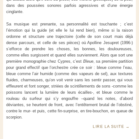
dans des poussées sonores parfois agressives et d’une énergie
cinglante.
Sa musique est prenante, sa personnalité est touchante ; c’est
l’émotion qui la guide (et elle le lui rend bien), même si la raison
ordonne et structure une trajectoire (celle de son court mais déjà
dense parcours, et celle de ses pièces) où Apolline Jesupret (1996-)
s’efforce de prendre les choses, les bonnes, les douloureuses,
comme elles surgissent et quand elles surviennent. Alors que sort une
première monographie chez Cypres, c’est
Bleue
, sa première partition
pour grand effectif que l’orchestre crée ce soir : bleue comme l’eau,
bleue comme l’air humide (comme des vapeurs de sel), aux textures
fluides, charmeuses, qu’on voit venir sans les sentir passer, qui vous
effleurent et font songer, striées de scintillements de sons -comme les
poissons lancent la lumière de leurs écailles-, et bleue comme le
rouleau du surfeur qui s’y engouffre –quand les notes, d’abord
déviantes, se heurtent de front, avec l’entêtement brutal de l’obstiné,
contre le mur- et puis, cette fin-surprise, en tire-bouchon, en queue de
scorpion.
LIRE LA SUITE
→