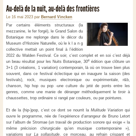
Au-delà de la nuit, au-delà des frontières
Le 16 mai 2023
par
Bernard Vincken
Par certains éléments structuraux (la
mezzanine, le fer forgé), le Grand Salon du
Botanique me replonge dans le décor du
Museum d’Histoire Naturelle, où le k l a n g
collective mettait un point final à l’édition
2022 du Walden Festival. Ce soir, c’est complet et en soi c’est déjà
e
un beau résultat pour les Nuits Botanique, 30
édition que clôture un
3+1 (3 créations, 1 variation) contemporain, là où on trouve bien plus
souvent, dans ce festival éclectique qui en inaugure la saison (des
festivals), rock, musiques electronique ou expérimentale, r&b,
chanson, hip hop ou pop -une culture du jeté de ponts entre les
genres, comme une manie de déranger méthodiquement le tiroir à
chaussettes, trop ordinaire si rangé par couleurs, ou par pointures.
Et de la (hip-)pop, c’est ce dont se nourrit la
Mulitude Variation
qui
ouvre le programme, née de l’expérience d’arrangeur de Bruno Letort
sur l’album de Stromae (un travail de production sonore qui exige « la
même précision chirurgicale qu’en musique contemporaine »),
variations sur
La sollasitude
, ce morceau, au refrain crispant et