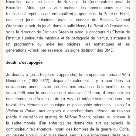
Bruxelles, dans les salles de Bozar et du Conservatoire royal de
Bruxelles. Alors que la ville bruisse des conversations sur les
fusillades à répétition qui embrouillent le quartier de la Porte de Halle,
ces cinq jours culminent avec le concert du Belgian National
Orchestra le soir du jeudi, dans la salle Henry Le Bœuf où l’ensemble,
sous la direction de Jac van Steen et avec le concours du Chœur de
l’Institut supérieur de musique et de pédagogie de Namur, s’attaque à
un programme qui mêle les origines, les esthétiques et les
générations –c’est, par essence, un signe distinctif des BMD.
Jeudi, c’est apogée
Je découvre (on a toujours à apprendre) le compositeur flamand Wim
Henderickx (1962-2022), disparu brutalement il y a peu dans sa
soixantième année, avec une des trois créations de la soirée : outre
son intérêt pour la sonologie qu’il assouvit à l’Ircam, il fréquente les
conservatoires d’Anvers et de La Haye et intègre volontiers dans son
travail des éléments de musique et philosophie orientales : dans
La
Visioni di Paura
, aux origines à chercher dans
Inferno
, un tableau
(partie d’une série de quatre) de Jérôme Bosch, peintre, au pinceau à
la satire morale, d’un enfer qui se donne des airs de paradis, le
compositeur fait entendre, nourri des bombes de la guerre du Golfe,
qui débute alors qu’il écrit sa pièce, ses visions (poétiques) de la peur,