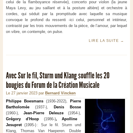
celui de la flamboyance réservée), concerto pour violon (la jeune
Maya Levy, au jeu saillant et à la posture altière) et orchestre à
cordes, qui séduit par la promptitude avec laquelle sa musique
convoque le profond du ressenti -ici celui, personnel et intérieur,
contrasté par les trois mouvements de la pièce, de l’amour, par lequel
on vibre, on contemple, on pulse.
LIRE LA SUITE
→
Avec Sur le fil, Sturm und Klang souffle les 20
bougies du Forum de la Création Musicale
Le 27 janvier 2023
par
Bernard Vincken
Philippe Boesmans
(1936-2022),
Pierre
Bartholomée
(1937-),
Denis Bosse
(1960-),
Jean-Pierre Deleuze
(1954-),
Grégory d'Hoop
(1986-)
, Apolline
Jesupret
(1995-) : Sur le fil. Sturm und
Klang, Thomas Van Haeperen. Double