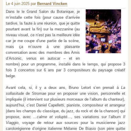
Le 4 juin 2025
par
Bernard Vincken
Dans le le Grand Salon du Botanique, je
m’installe cette fois (pour cause d’arrivée
tardive, la faute à une réunion, que je quitte
pourtant avant la fin) sur la mezzanine (au
niveau visuel, ce n’est pas la meilleure idée
car je me coupe d’une partie de la scène,
mais ça m’ouvre à une plaisante
conversation avec des membres des Amis
d’Arsonic, venus en autocar – et en
nombre) pour un programme, installé dans le temps, qui propose 3
fois 3 concertos sur 6 ans par 3 compositeurs du paysage créatif
belge.
Avant cela, si, il y a deux ans, Bruno Letort s’en prenait à
La
sollasitude
de Stromae pour en proposer une vision, personnelle et
impliquée (il intervient sur plusieurs morceaux de l’album du chanteur),
aujourd’hui, c’est Daniel Capelletti, pianiste, compositeur et arrangeur
(dans les champs du classique, du jazz, du rock et de la chanson) qui
propose, avec
…calme et volupté…
, ses variations sur l’album
Il
Viaggio
, voyage de retour aux sources pour la musicienne jazz
carolorégienne d’origine italienne Mélanie De Biasio (son père quitte