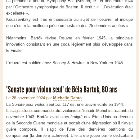
La première a lieu au Symphony Hall (Boston) le 1er décembre 1944
par l’Orchestre symphonique de Boston. Il écrit : « …l’exécution était
excellente ».
Koussevitzky est très enthousiaste au sujet de l’oeuvre, et indique
que c’est « la meilleure pièce orchestrale des 25 dernières années ».
Néanmoins, Bartók révise l'œuvre en février 1945, la principale
innovation consistant en une coda légèrement plus développée dans
le Finale.
L'œuvre est publiée chez Boosey & Hawkes à New York en 1945.
"Sonate pour violon seul" de Béla Bartok, 80 ans
Le 26 novembre 2024
par
Michelle Debra
La
Sonate pour violon seul Sz. 117
est une œuvre écrite en 1944.
Il s'agit d'une commande du violoniste Yehudi Menuhin, datant de
novembre 1943. Bartók avait alors émigré aux États-Unis au décours
de la Seconde Guerre mondiale et sortait d'une dépression où il n'avait
guère composé. Il s'agit de l'une des dernières partitions du
compositeur (la dernière achevée). Elle a été jouée par le dédicataire