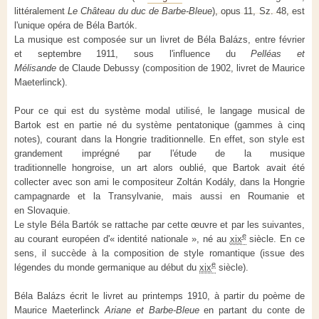
littéralement
Le Château du duc de Barbe-Bleue
), opus 11, Sz. 48, est
l'unique opéra de Béla Bartók.
La musique est composée sur un livret de Béla Balázs, entre février
et septembre 1911, sous l'influence du
Pelléas et
Mélisande
de Claude Debussy (composition de 1902, livret de Maurice
Maeterlinck).
Pour ce qui est du système modal utilisé, le langage musical de
Bartok est en partie né du système pentatonique (gammes à cinq
notes), courant dans la Hongrie traditionnelle. En effet, son style est
grandement imprégné par l'étude de la musique
traditionnelle hongroise, un art alors oublié, que Bartok avait été
collecter avec son ami le compositeur Zoltán Kodály, dans la Hongrie
campagnarde et la Transylvanie, mais aussi en Roumanie et
en Slovaquie.
Le style Béla Bartók se rattache par cette œuvre et par les suivantes,
e
au courant européen d'« identité nationale », né au
xix
siècle. En ce
sens, il succède à la composition de style romantique (issue des
e
légendes du monde germanique au début du
xix
siècle).
Béla Balázs écrit le livret au printemps 1910, à partir du poème de
Maurice Maeterlinck
Ariane et Barbe-Bleue
en partant du conte de