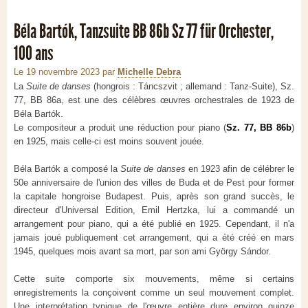
Béla Bartók, Tanzsuite BB 86b Sz 77 für Orchester,
100 ans
Le 19 novembre 2023
par
Michelle Debra
La
Suite de danses
(hongrois : Táncszvit ; allemand : Tanz-Suite), Sz.
77, BB 86a, est une des célèbres œuvres orchestrales de 1923 de
Béla Bartók.
Le compositeur a produit une réduction pour piano (
Sz. 77, BB 86b
)
en 1925, mais celle-ci est moins souvent jouée.
Béla Bartók a composé la
Suite de danses
en 1923 afin de célébrer le
50e anniversaire de l'union des villes de Buda et de Pest pour former
la capitale hongroise Budapest. Puis, après son grand succès, le
directeur d'Universal Edition, Emil Hertzka, lui a commandé un
arrangement pour piano, qui a été publié en 1925. Cependant, il n'a
jamais joué publiquement cet arrangement, qui a été créé en mars
1945, quelques mois avant sa mort, par son ami György Sándor.
Cette suite comporte six mouvements, même si certains
enregistrements la conçoivent comme un seul mouvement complet.
Une interprétation typique de l'œuvre entière dure environ quinze