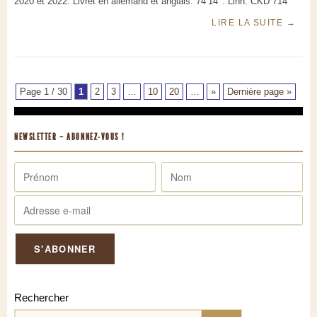
2020 et 2022. Livret en allemand et anglais. 74’14’’. Linn. CKD 714
LIRE LA SUITE
→
Page 1 / 30
1
2
3
…
10
20
…
»
Dernière page »
NEWSLETTER – ABONNEZ-VOUS !
Rechercher