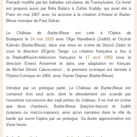
Perrault modifié par les ballades séculaires de Transylvanie
. Ce livret
est proposé aussi par Béla Balázs à Zoltán Kodály, qui avait été à
Paris en mai 1907 avec lui assister à la création d’
Ariane et Barbe-
Bleue
musique de Paul Dukas.
Le Château de Barbe-Bleue
est créé à l'Opéra de
Budapest le
24 mai 1918
avec Olga Haselbeck (Judith) et Oszkár
Kálmán (Barbe-Bleue), dans une mise en scène de Dezső Zádor et
sous la direction d'Egisto Tango. La création française a lieu à
la Radiodiffusion-télévision française le
17 avril 1950
sous la
direction Ernest Ansermet et dans une adaptation en français
de Michel Dimitri Calvocoressi ; la première scénique est donnée à
l'Opéra-Comique en 1960, avec Xavier Depraz (Barbe-Bleue).
Introduit par un prologue parlé,
Le Château de Barbe-Bleue
est
composé d'un seul acte, dont le déroulement est scandé par
l'ouverture successive des sept portes du château. Il ne met en scène
que deux chanteurs, Barbe-Bleue (baryton-basse) et Judith
(soprano ou mezzo-soprano), ainsi qu'un narrateur dans le rôle du
barde qui ouvre l'opéra par un prologue. Sa durée approximative est
d'une heure.