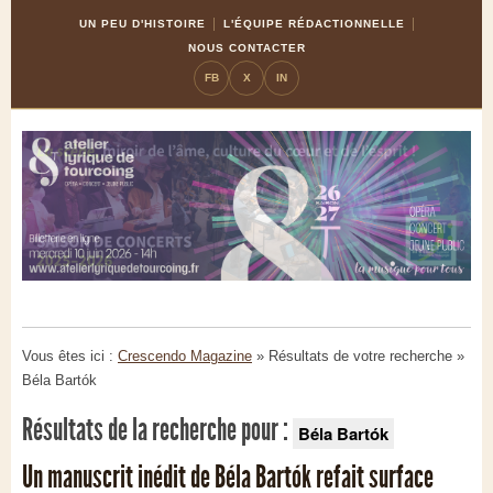
Skip
Aller
UN PEU D'HISTOIRE
L'ÉQUIPE RÉDACTIONNELLE
to
à
NOUS CONTACTER
Content
la
FB
X
IN
navigation
Vous êtes ici :
Crescendo Magazine
» Résultats de votre recherche
»
Béla Bartók
Résultats de la recherche pour :
Béla Bartók
Un manuscrit inédit de Béla Bartók refait surface