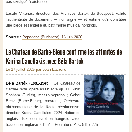
pas divulgué l'existence.
László Vikárius, directeur des Archives Bartók de Budapest, valide
l'authenticité du document — non signé — et estime qu'il constitue
une pièce essentielle du patrimoine musical hongrois.
Source :
Papageno (Budapest), 16 juin 2026
Le Château de Barbe-Bleue confirme les affinités de
Karina Canellakis avec Béla Bartók
Le 17 juillet 2025
par
Jean Lacroix
Béla Bartók (1881-1945)
:
Le Château de
Barbe-Bleue,
opéra en un acte op. 11. Rinat
Shaham (Judith), mezzo-soprano ; Gabor
Bretz (Barbe-Bleue), baryton ; Orchestre
philharmonique de la Radio néerlandaise,
direction Karina Canellakis. 2024. Notice en
anglais. Texte du livret en hongrois, avec
traduction anglaise. 61’ 54’’. Pentatone PTC 5187 225.