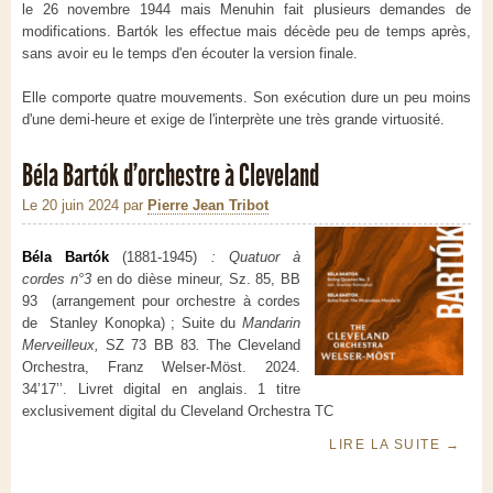
le 26 novembre 1944 mais Menuhin fait plusieurs demandes de
modifications. Bartók les effectue mais décède peu de temps après,
sans avoir eu le temps d'en écouter la version finale.
Elle comporte quatre mouvements. Son exécution dure un peu moins
d'une demi-heure et exige de l'interprète une très grande virtuosité.
Béla Bartók d’orchestre à Cleveland
Le 20 juin 2024
par
Pierre Jean Tribot
Béla Bartók
(1881-1945)
: Quatuor à
cordes n°3
en do dièse mineur, Sz. 85, BB
93 (arrangement pour orchestre à cordes
de Stanley Konopka) ; Suite du
Mandarin
Merveilleux,
SZ 73 BB 83
.
The Cleveland
Orchestra, Franz Welser-Möst. 2024.
34’17’’. Livret digital en anglais. 1 titre
exclusivement digital du Cleveland Orchestra TC
LIRE LA SUITE
→