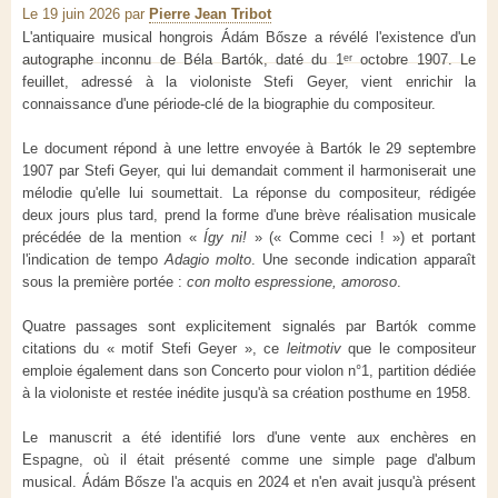
Le 19 juin 2026
par
Pierre Jean Tribot
L'antiquaire musical hongrois Ádám Bősze a révélé l'existence d'un
autographe inconnu de Béla Bartók, daté du 1ᵉʳ octobre 1907. Le
feuillet, adressé à la violoniste Stefi Geyer, vient enrichir la
connaissance d'une période-clé de la biographie du compositeur.
Le document répond à une lettre envoyée à Bartók le 29 septembre
1907 par Stefi Geyer, qui lui demandait comment il harmoniserait une
mélodie qu'elle lui soumettait. La réponse du compositeur, rédigée
deux jours plus tard, prend la forme d'une brève réalisation musicale
précédée de la mention «
Így ni!
» (« Comme ceci ! ») et portant
l'indication de tempo
Adagio molto
. Une seconde indication apparaît
sous la première portée :
con molto espressione, amoroso
.
Quatre passages sont explicitement signalés par Bartók comme
citations du « motif Stefi Geyer », ce
leitmotiv
que le compositeur
emploie également dans son Concerto pour violon n°1, partition dédiée
à la violoniste et restée inédite jusqu'à sa création posthume en 1958.
Le manuscrit a été identifié lors d'une vente aux enchères en
Espagne, où il était présenté comme une simple page d'album
musical. Ádám Bősze l'a acquis en 2024 et n'en avait jusqu'à présent