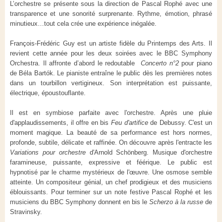
L’orchestre se présente sous la direction de Pascal Rophé avec une
transparence et une sonorité surprenante. Rythme, émotion, phrasé
minutieux…tout cela crée une expérience inégalée.
François-Frédéric Guy est un artiste fidèle du Printemps des Arts. Il
revient cette année pour les deux soirées avec le BBC Symphony
Orchestra. Il affronte d’abord le redoutable
Concerto n°2
pour piano
de Béla Bartók. Le pianiste entraîne le public dès les premières notes
dans un tourbillon vertigineux. Son interprétation est puissante,
électrique, époustouflante.
Il est en symbiose parfaite avec l'orchestre. Après une pluie
d'applaudissements, il offre en bis
Feu d'artifice
de Debussy. C'est un
moment magique. La beauté de sa performance est hors normes,
profonde, subtile, délicate et raffinée. On découvre après l'entracte les
Variations pour orchestre
d'Arnold Schönberg. Musique d'orchestre
faramineuse, puissante, expressive et féérique. Le public est
hypnotisé par le charme mystérieux de l'œuvre. Une osmose semble
atteinte. Un compositeur génial, un chef prodigieux et des musiciens
éblouissants. Pour terminer sur un note festive Pascal Rophé et les
musiciens du BBC Symphony donnent en bis le
Scherzo à la russe
de
Stravinsky.