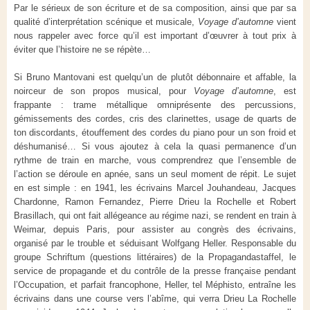
Par le sérieux de son écriture et de sa composition, ainsi que par sa
qualité d’interprétation scénique et musicale,
Voyage d’automne
vient
nous rappeler avec force qu’il est important d’œuvrer à tout prix à
éviter que l’histoire ne se répète…
Si Bruno Mantovani est quelqu’un de plutôt débonnaire et affable, la
noirceur de son propos musical, pour
Voyage d’automne
, est
frappante : trame métallique omniprésente des percussions,
gémissements des cordes, cris des clarinettes, usage de quarts de
ton discordants, étouffement des cordes du piano pour un son froid et
déshumanisé… Si vous ajoutez à cela la quasi permanence d’un
rythme de train en marche, vous comprendrez que l’ensemble de
l’action se déroule en apnée, sans un seul moment de répit. Le sujet
en est simple : en 1941, les écrivains Marcel Jouhandeau, Jacques
Chardonne, Ramon Fernandez, Pierre Drieu la Rochelle et Robert
Brasillach, qui ont fait allégeance au régime nazi, se rendent en train à
Weimar, depuis Paris, pour assister au congrès des écrivains,
organisé par le trouble et séduisant Wolfgang Heller. Responsable du
groupe Schriftum (questions littéraires) de la Propagandastaffel, le
service de propagande et du contrôle de la presse française pendant
l’Occupation, et parfait francophone, Heller, tel Méphisto, entraîne les
écrivains dans une course vers l’abîme, qui verra Drieu La Rochelle