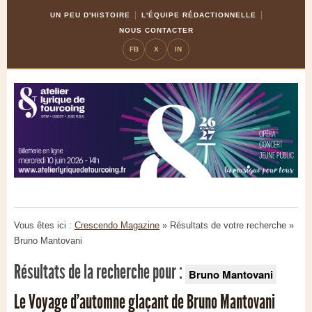
Skip
Aller
UN PEU D'HISTOIRE
L'ÉQUIPE RÉDACTIONNELLE
to
à
NOUS CONTACTER
Content
la
FB
X
IN
navigation
Vous êtes ici :
Crescendo Magazine
» Résultats de votre recherche
»
Bruno Mantovani
Résultats de la recherche pour :
Bruno Mantovani
Le Voyage d’automne glaçant de Bruno Mantovani