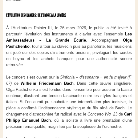
L’ÉVOLUTION DES CLAVIERS : DE L’OMBRE À LA LUMIÈRE
À l’Auditorium Rainier III, le 26 mars 2026, le public a été invité à
parcourir l’évolution des instruments à clavier avec l’ensemble
Les
Ambassadeurs ~ La Grande Écurie
. Accompagnant
Olga
Pashchenko
, tour à tour au clavecin puis au pianoforte, les musiciens
ont joué sur des copies d’instruments anciens, privilégiant les cordes
en boyau et les archets baroques pour une authenticité sonore
retrouvée.
Le concert s’est ouvert sur la
Sinfonia « dissonante » en fa majeur (F.
67)
de
Wilhelm Friedemann Bach
. Dans cette œuvre singulière,
Olga Pashchenko s’est fondue dans l’ensemble pour assurer la basse
continue, illustrant une tension fascinante entre les styles français et
italien. Si l’on aurait pu souhaiter une interprétation plus incisive, la
pièce a confirmé l’indépendance stylistique du fils aîné de Bach. Le
changement d’atmosphère fut radical avec le
Concerto Wq. 23
de
Carl
Philipp Emanuel Bach
, où la soliste a livré une prestation d’une
précision remarquable, magnifiée par la souplesse de l’orchestre.