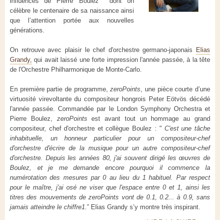
influences de Pierre Boulez dont on
célèbre le centenaire de sa naissance ainsi
que l’attention portée aux nouvelles
générations.
On retrouve avec plaisir le chef d'orchestre germano-japonais
Elias
Grandy,
qui avait laissé une forte impression l'année passée, à la tête
de l'Orchestre Philharmonique de Monte-Carlo.
En première partie de programme,
zeroPoints
, une pièce courte d’une
virtuosité virevoltante du compositeur hongrois Peter Eötvös décédé
l'année passée. Commandée par le London Symphony Orchestra et
Pierre Boulez,
zeroPoints
est avant tout un hommage au grand
compositeur, chef d'orchestre et collègue Boulez :
" C'est une tâche
inhabituelle, un honneur particulier pour un compositeur-chef
d'orchestre d'écrire de la musique pour un autre compositeur-chef
d'orchestre. Depuis les années 80, j'ai souvent dirigé les œuvres de
Boulez, et je me demande encore pourquoi il commence la
numérotation des mesures par 0 au lieu du 1 habituel. Par respect
pour le maître, j'ai osé ne viser que l'espace entre 0 et 1, ainsi les
titres des mouvements de zeroPoints vont de 0.1, 0.2... à 0.9, sans
jamais atteindre le chiffre1
.” Elias Grandy s’y montre très inspirant.