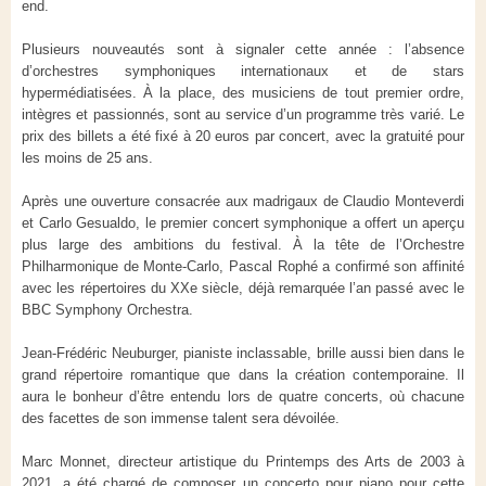
end.
Plusieurs nouveautés sont à signaler cette année : l’absence
d’orchestres symphoniques internationaux et de stars
hypermédiatisées. À la place, des musiciens de tout premier ordre,
intègres et passionnés, sont au service d’un programme très varié. Le
prix des billets a été fixé à 20 euros par concert, avec la gratuité pour
les moins de 25 ans.
Après une ouverture consacrée aux madrigaux de Claudio Monteverdi
et Carlo Gesualdo, le premier concert symphonique a offert un aperçu
plus large des ambitions du festival. À la tête de l’Orchestre
Philharmonique de Monte-Carlo, Pascal Rophé a confirmé son affinité
avec les répertoires du XXe siècle, déjà remarquée l’an passé avec le
BBC Symphony Orchestra.
Jean-Frédéric Neuburger, pianiste inclassable, brille aussi bien dans le
grand répertoire romantique que dans la création contemporaine. Il
aura le bonheur d’être entendu lors de quatre concerts, où chacune
des facettes de son immense talent sera dévoilée.
Marc Monnet, directeur artistique du Printemps des Arts de 2003 à
2021, a été chargé de composer un concerto pour piano pour cette