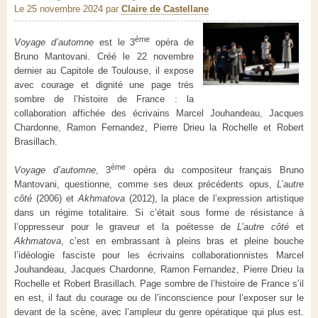
Le 25 novembre 2024
par
Claire de Castellane
ème
Voyage d’automne
est le 3
opéra de
Bruno Mantovani. Créé le 22 novembre
dernier au Capitole de Toulouse, il expose
avec courage et dignité une page très
sombre de l’histoire de France : la
collaboration affichée des écrivains Marcel Jouhandeau, Jacques
Chardonne, Ramon Fernandez, Pierre Drieu la Rochelle et Robert
Brasillach.
ème
Voyage d’automne
, 3
opéra du compositeur français Bruno
Mantovani, questionne, comme ses deux précédents opus,
L’autre
côté
(2006) et
Akhmatova
(2012), la place de l’expression artistique
dans un régime totalitaire. Si c’était sous forme de résistance à
l’oppresseur pour le graveur et la poétesse de
L’autre côté
et
Akhmatova
, c’est en embrassant à pleins bras et pleine bouche
l’idéologie fasciste pour les écrivains collaborationnistes Marcel
Jouhandeau, Jacques Chardonne, Ramon Fernandez, Pierre Drieu la
Rochelle et Robert Brasillach. Page sombre de l’histoire de France s’il
en est, il faut du courage ou de l’inconscience pour l’exposer sur le
devant de la scène, avec l’ampleur du genre opératique qui plus est.