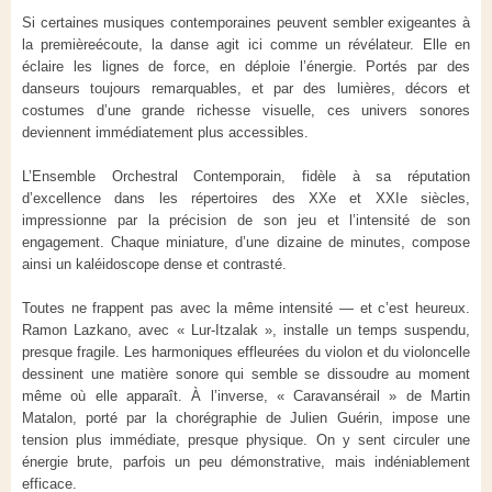
Si certaines musiques contemporaines peuvent sembler exigeantes à
la premièreécoute, la danse agit ici comme un révélateur. Elle en
éclaire les lignes de force, en déploie l’énergie. Portés par des
danseurs toujours remarquables, et par des lumières, décors et
costumes d’une grande richesse visuelle, ces univers sonores
deviennent immédiatement plus accessibles.
L’Ensemble Orchestral Contemporain, fidèle à sa réputation
d’excellence dans les répertoires des XXe et XXIe siècles,
impressionne par la précision de son jeu et l’intensité de son
engagement. Chaque miniature, d’une dizaine de minutes, compose
ainsi un kaléidoscope dense et contrasté.
Toutes ne frappent pas avec la même intensité — et c’est heureux.
Ramon Lazkano, avec « Lur-Itzalak », installe un temps suspendu,
presque fragile. Les harmoniques effleurées du violon et du violoncelle
dessinent une matière sonore qui semble se dissoudre au moment
même où elle apparaît. À l’inverse, « Caravansérail » de Martin
Matalon, porté par la chorégraphie de Julien Guérin, impose une
tension plus immédiate, presque physique. On y sent circuler une
énergie brute, parfois un peu démonstrative, mais indéniablement
efficace.