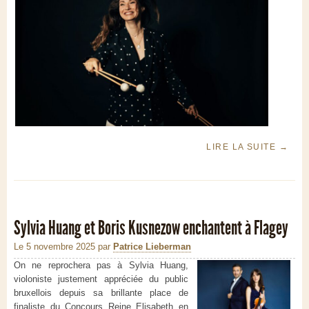
LIRE LA SUITE
→
Sylvia Huang et Boris Kusnezow enchantent à Flagey
Le 5 novembre 2025
par
Patrice Lieberman
On ne reprochera pas à Sylvia Huang,
violoniste justement appréciée du public
bruxellois depuis sa brillante place de
finaliste du Concours Reine Elisabeth en