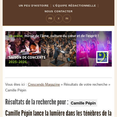
Skip
Aller
UN PEU D'HISTOIRE
L'ÉQUIPE RÉDACTIONNELLE
to
à
NOUS CONTACTER
Content
la
FB
X
IN
navigation
Vous êtes ici :
Crescendo Magazine
» Résultats de votre recherche
»
Camille Pépin
Résultats de la recherche pour :
Camille Pépin
Camille Pépin lance la lumière dans les ténèbres de la