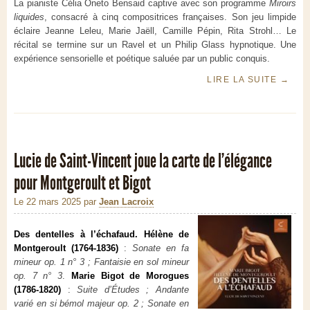
La pianiste Célia Oneto Bensaid captive avec son programme
Miroirs
liquides
, consacré à cinq compositrices françaises. Son jeu limpide
éclaire Jeanne Leleu, Marie Jaëll, Camille Pépin, Rita Strohl… Le
récital se termine sur un Ravel et un Philip Glass hypnotique. Une
expérience sensorielle et poétique saluée par un public conquis.
LIRE LA SUITE
→
Lucie de Saint-Vincent joue la carte de l’élégance
pour Montgeroult et Bigot
Le 22 mars 2025
par
Jean Lacroix
Des dentelles à l’échafaud. Hélène de
Montgeroult (1764-1836)
:
Sonate en fa
mineur op. 1 n° 3 ; Fantaisie en sol mineur
op. 7 n° 3
.
Marie Bigot de Morogues
(1786-1820)
:
Suite d’Études ; Andante
varié en si bémol majeur op. 2 ; Sonate en