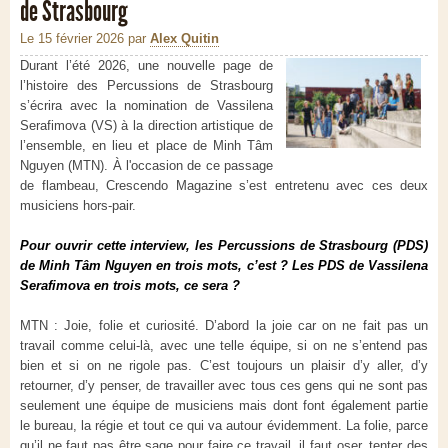
de Strasbourg
Le 15 février 2026
par
Alex Quitin
Durant l’été 2026, une nouvelle page de
l’histoire des Percussions de Strasbourg
s’écrira avec la nomination de Vassilena
Serafimova (VS) à la direction artistique de
l’ensemble, en lieu et place de Minh Tâm
Nguyen (MTN). À l'occasion de ce passage
de flambeau, Crescendo Magazine s’est entretenu avec ces deux
musiciens hors-pair.
Pour ouvrir cette interview, les Percussions de Strasbourg (PDS)
de Minh Tâm Nguyen en trois mots, c’est ? Les PDS de Vassilena
Serafimova en trois mots, ce sera ?
MTN : Joie, folie et curiosité. D’abord la joie car on ne fait pas un
travail comme celui-là, avec une telle équipe, si on ne s’entend pas
bien et si on ne rigole pas. C’est toujours un plaisir d’y aller, d’y
retourner, d’y penser, de travailler avec tous ces gens qui ne sont pas
seulement une équipe de musiciens mais dont font également partie
le bureau, la régie et tout ce qui va autour évidemment. La folie, parce
qu’il ne faut pas être sage pour faire ce travail, il faut oser, tenter des