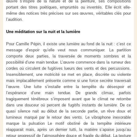
œuvre s’inspire de la nature et de la peinture, ses compositions
portant des titres poétiques, empruntés ou inventés. Elle écrit elle-
même des notices très précises sur ses œuvres, véritables clés pour
l’audition.
Une méditation sur la nuit et la lumière
Pour Camille Pépin, il existe une lumière au fond de la nuit : c’est ce
message d’espoir qu’elle veut nous communiquer. La partition
comporte deux parties, la traversée de moments sombres et la
possibilité d’une main tendue. L’œuvre commence dans la rumeur des
cordes où circulent de fugitives lueurs des vents et des percussions.
Insensiblement, une motricité se met en place, discrète ou violente
mais implacablement présente comme si une force secrète traversait
l’œuvre. Une lutte s’installe entre la tempête du désespoir et
l’espérance d’une main tendue. De grands climax, parfois
tragiquement ténébreux s’imposent avant que le climat ne retombe
dans une douceur où percent de fugitifs instants de lumière. De ce
quasi silence nait au début de la seconde partie, un rêve doux et
lumineux marqué par le retour des vents. Le vibraphone inexorable
marque la pulsation Le motif obstiné de la tempête intérieure
réapparait mais, après un dernier tutti, la matière s’apaise jusqu’au
retour progressif de l’atmosphère douce et fragile du début. La texture