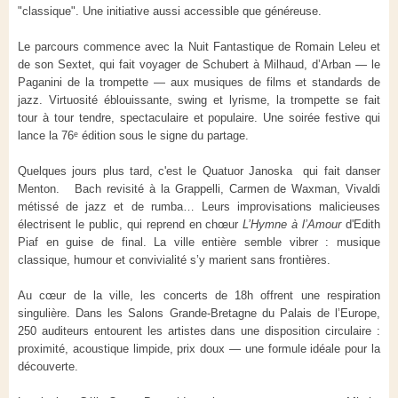
"classique". Une initiative aussi accessible que généreuse.
Le parcours commence avec la Nuit Fantastique de Romain Leleu et
de son Sextet, qui fait voyager de Schubert à Milhaud, d’Arban — le
Paganini de la trompette — aux musiques de films et standards de
jazz. Virtuosité éblouissante, swing et lyrisme, la trompette se fait
tour à tour tendre, spectaculaire et populaire. Une soirée festive qui
lance la 76ᵉ édition sous le signe du partage.
Quelques jours plus tard, c'est le Quatuor Janoska qui fait danser
Menton. Bach revisité à la Grappelli, Carmen de Waxman, Vivaldi
métissé de jazz et de rumba… Leurs improvisations malicieuses
électrisent le public, qui reprend en chœur
L’Hymne à l’Amour
d'Edith
Piaf en guise de final. La ville entière semble vibrer : musique
classique, humour et convivialité s’y marient sans frontières.
Au cœur de la ville, les concerts de 18h offrent une respiration
singulière. Dans les Salons Grande-Bretagne du Palais de l’Europe,
250 auditeurs entourent les artistes dans une disposition circulaire :
proximité, acoustique limpide, prix doux — une formule idéale pour la
découverte.