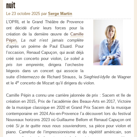
nuit
Le 23 octobre 2025
par
Serge Martin
L’OPRL et le Grand Théâtre de Provence
ont décidé d’unir leurs forces pour la
création de la dernière œuvre de
Camille
Pépin,
La nuit n’est jamais complète
d’après un poème de Paul Eluard. Pour
l’occasion, Renaud Capuçon, qui avait déjà
créé son concerto pour violon,
Le soleil a
pris ton empreinte,
dirigera l’orchestre
liégeois dans un concert qui associe la
suite d’
Intermezzo
de Richard Strauss, la
Siegfried-Idylle
de Wagner
e
et le 4
concerto de Mozart qu’il dirigera du violon.
Camille Pépin a connu une carrière jalonnée de prix : Sacem et Ile de
création en 2015, Prix de l’académie des Beaux-Arts en 2017, Victoire
de la musique classique en 2020 et Grand Prix Sacem de la musique
contemporaine en 2024.Aix-en-Provence l’a découvert lors du festival
Nouveaux horizons 2023 où Guillaume Bellom et Renaud Capuçon ont
créé
Si je te quitte nous nous souviendrons,
sa pièce pour violon et
piano. Carrefour de l’impressionnisme et du répétitif américain, son