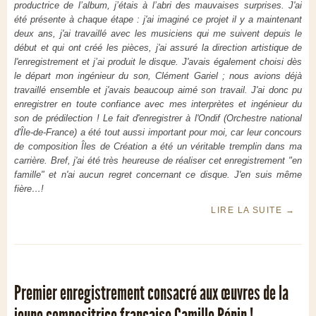
productrice de l’album, j’étais à l’abri des mauvaises surprises. J'ai
été présente à chaque étape : j'ai imaginé ce projet il y a maintenant
deux ans, j'ai travaillé avec les musiciens
qui me suivent depuis le
début et qui ont créé les pièces, j'ai assuré la direction artistique de
l'enregistrement et j’ai produit le disque.
J'avais également choisi dès
le départ mon ingénieur du son, Clément Gariel ; nous avions déjà
travaillé ensemble et j'avais beaucoup aimé son travail. J'ai donc pu
enregistrer en toute confiance avec mes interprètes et ingénieur du
son de prédilection ! Le fait d'enregistrer à l'Ondif (Orchestre national
d'Île-de-France) a été tout aussi important pour moi, car leur concours
de composition
Îles de Création
a été un véritable tremplin dans ma
carrière. Bref, j'ai été très heureuse de réaliser cet enregistrement "en
famille" et n'ai aucun regret concernant ce disque. J'en suis même
fière…!
LIRE LA SUITE
→
Premier enregistrement consacré aux œuvres de la
jeune compositrice française Camille Pépin !