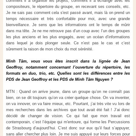
comment il a organisé les projets, comment il a échangé avec les
compositeurs, le répertoire du groupe, en recevant ses conseils, etc.
Je ne sais pas comment cela s'est passé avant, mais là on prend un
temps nécessaire et très confortable pour moi, avec une grande
bienveillance. Je sens que les informations ont le temps de mûrir
dans ma tête. Je ne me retrouve pas d’un coup avec l’un des groupes
les plus anciens et les plus engagés, avec un océan d’informations
dans lequel je dois plonger seule. Ce n’est pas le cas et c’est
sûrement la raison de mon choix du mot sérénité.
Minh Tâm, vous vous êtes inscrit dans la lignée de Jean
Geoffroy, notamment concernant l’ouverture du répertoire, les
formats en duo, trio, etc. Quelles sont les différences entre les
PDS de Jean Geoffroy et les PDS de Minh Tâm Nguyen ?
MTN : Quand on arrive jeune, dans un groupe qu’on ne connaît pas
bien, on se dit toujours qu’on va créer quelque chose. On va inventer,
on va innover, on va faire mieux, etc. Pourtant, j’ai très vite vu lors de
mes recherches dans les archives que tout avait été fait ! J’ai donc
décidé de changer de vision. Ce qui fait que mon travail est
contemporain, c’est l’équipe qui m'entoure, qui forme les Percussions
de Strasbourg d’aujourd’hui. C’est donc sur eux qu’il faut s’appuyer,
sans aller chercher plus loin. Je me suis appuyé sur leurs forces pour