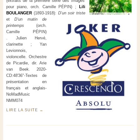
(extraits de la première série des
Images
pour piano, orch. Camille PÉPIN) ;
Lili
BOULANGER
(1893-1918):
D’un soir triste
et
D’un matin de
printemps
(orch.
Camille PÉPIN)
.
Julien Hervé,
clarinette ; Yan
Levionnois,
violoncelle.
Orchestre
de Picardie, dir. Arie
van Beek.
2020-
CD:48'36"-Textes de
présentation en
français et anglais-
NoMadMusic
NMM074
LIRE LA SUITE
→