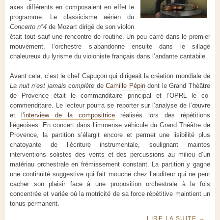
axes différents en composaient en effet le
programme. Le classicisme aérien du
Concerto n°4
de Mozart dirigé de son violon
était tout sauf une rencontre de routine. Un peu carré dans le premier
mouvement, l’orchestre s’abandonne ensuite dans le sillage
chaleureux du lyrisme du violoniste français dans l’andante cantabile.
Avant cela, c’est le chef Capuçon qui dirigeait la création mondiale de
La nuit n’est jamais complète
de
Camille Pépin
dont le Grand Théâtre
de Provence était le commanditaire principal et l’OPRL le co-
commenditaire. Le lecteur pourra se reporter sur l’analyse de l’œuvre
et
l’interview de la compositrice
réalisés lors des répétitions
liégeoises. En concert dans l’immense véhicule du Grand Théâtre de
Provence, la partition s’élargit encore et permet une lisibilité plus
chatoyante de l’écriture instrumentale, soulignant maintes
interventions solistes des vents et des percussions au milieu d’un
matériau orchestrale en frémissement constant. La partition y gagne
une continuité suggestive qui fait mouche chez l’auditeur qui ne peut
cacher son plaisir face à une proposition orchestrale à la fois
concentrée et variée où la motricité de sa force répétitive maintient un
tonus permanent.
LIRE LA SUITE
→