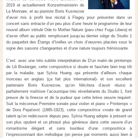
2019 et actuellement Konzertmeisterin de
La Monnaie, et au pianiste Boris Kusnezow
d’avoir mis à profit leur récital à Flagey pour présenter dans un
concert sans entracte d’un peu plus d’une heure le programme de leur
nouvel album intitulé Ode to Mother Nature (paru chez Fuga Libera) et
d’avoir offert au public remplissant jusqu’au dernier siège du Studio 1
du paquebot des Étangs d’Ixelles un choix d’oeuvres placées sous le
signe des saisons changeantes et d’une nature toujours frémissante.
C’est avec une très subtile interprétation de D’un matin de printemps
de Lili Boulanger, cette compositrice si douée et fauchée bien trop tôt
par la maladie, que Sylvia Huang -qui présente d’ailleurs chaque
morceau en anglais (ça fait plus international)- et son excellent
partenaire Boris Kusnezow, qu’on félicitera d’avoir réussi à
parfaitement maîtriser l’acoustique très réverbérante du Studio 1, font
preuve de la finesse et de la pudeur que cette brève oeuvre requiert.
Suit la méconnue Première sonate pour violon et piano « Printemps »
de Dora Pejačević (1885-1923), cette compositrice croate de grand
talent qu’on redécouvre depuis peu. Sylvia Huang adopte à présent un
son plus opulent et un phrasé plus généreux dans cette oeuvre d’un
romantisme élégant et sans lourdeur d’une compositrice à
l’impressionnant don mélodique (on pense par moments aussi bien à