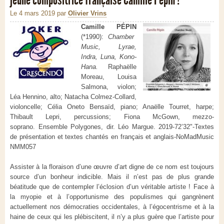
Le 4 mars 2019
par
Olivier Vrins
Camille PÉPIN
(*1990):
Chamber
Music, Lyrae,
Indra, Luna, Kono-
Hana.
Raphaëlle
Moreau, Louisa
Salmona, violon;
Léa Hennino, alto; Natacha Colmez-Collard,
violoncelle; Célia Oneto Bensaïd, piano; Anaëlle Tourret, harpe;
Thibault Lepri, percussions; Fiona McGown, mezzo-
soprano.
Ensemble Polygones, dir. Léo Margue.
2019-72’32"-Textes
de présentation et textes chantés en français et anglais-NoMadMusic
NMM057
Assister à la floraison d’une œuvre d’art digne de ce nom est toujours
source d’un bonheur indicible. Mais il n’est pas de plus grande
béatitude que de contempler l’éclosion d’un véritable artiste ! Face à
la myopie et à l’opportunisme des populismes qui gangrènent
actuellement nos démocraties occidentales, à l’égocentrisme et à la
haine de ceux qui les plébiscitent, il n’y a plus guère que l’artiste pour