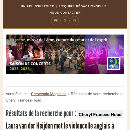
Skip
Aller
UN PEU D'HISTOIRE
L'ÉQUIPE RÉDACTIONNELLE
to
à
NOUS CONTACTER
Content
la
FB
X
IN
navigation
Vous êtes ici :
Crescendo Magazine
» Résultats de votre recherche
»
Cheryl Frances-Hoad
Résultats de la recherche pour :
Cheryl Frances-Hoad
Laura van der Heijden met le violoncelle anglais à