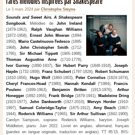
rares mélodies inspirées par Shakespeare
Le 3 mars 2024
par
Christophe Steyne
Sounds and Sweet Airs. A Shakespeare
Songbook
.
Mélodies de
John Ireland
(1879-1962),
Ralph Vaughan Williams
(1872-1958),
Ernest John Moeran
(1894-
1950),
Mario Castelnuovo-Tedesco
(1895-
1968),
John Christopher Smith
(1712-
1795),
Sir Michael Tippett
(1905-1998),
Thomas Augustine Arne
(1710-1778),
Ivor Gurney
(1890-1937),
Sir Hubert Parry
(1848-1918),
Joseph
Haydn
(1732-1809),
Franz Schubert
(1797-1828),
Robert Schumann
(1810-1856),
Hugo Wolf
(1860-1903),
Peter Cornelius
(1824-1874),
Cheryl Frances-Hoad
(*1980),
Hannah Kendall
(*1984),
Francis
Poulenc
(1899-1963),
Benjamin Britten
(1913-1976),
Arthur
Honegger
(1892-1955),
Frank Bridge
(1879-1941),
Madeleine Dring
(1923-1977),
John Dankworth
(1927-2010),
Mervyn Horder
(1910-
1997),
Samuel Coleridge-Taylor
(1875-1912),
Amy Beach
(1867-
1944),
Roderick Williams
(*1965),
Sir Arthur Sullivan
(1842-1900).
Carolyn Sampson, soprano. Roderick Williams, baryton. Joseph
Middleton, piano. Juin 2022. Livret en anglais, allemand, français
(paroles en langue originale, traduction en anglais). TT 85’15. BIS-