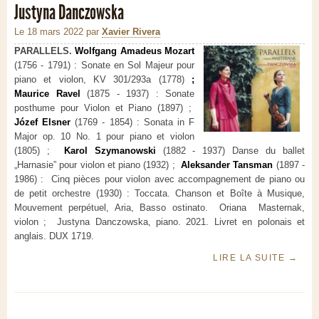
Justyna Danczowska
Le 18 mars 2022
par
Xavier Rivera
PARALLELS.
Wolfgang Amadeus Mozart
(1756 - 1791) : Sonate en Sol Majeur pour
piano et violon, KV 301/293a (1778)
;
Maurice Ravel
(1875 - 1937) : Sonate
posthume pour Violon et Piano (1897) ;
Józef Elsner
(1769 - 1854) : Sonata in F
Major op. 10 No. 1 pour piano et violon
(1805) ;
Karol Szymanowski
(1882 - 1937) Danse du ballet
„Harnasie” pour violon et piano (1932) ;
Aleksander Tansman
(1897 -
1986) : Cinq pièces pour violon avec accompagnement de piano ou
de petit orchestre (1930) : Toccata. Chanson et Boîte à Musique,
Mouvement perpétuel, Aria, Basso ostinato.
Oriana Masternak,
violon ; Justyna Danczowska, piano. 2021.
Livret en polonais et
anglais. DUX
1719.
LIRE LA SUITE
→