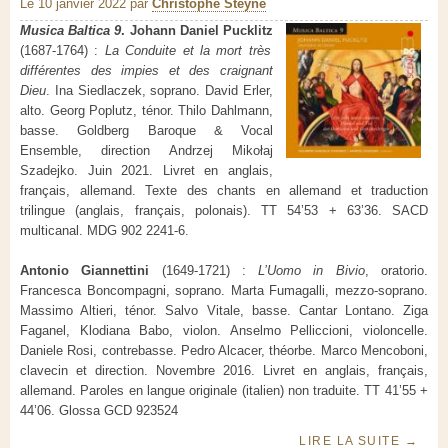
Le 10 janvier 2022
par
Christophe Steyne
Musica Baltica 9
. Johann Daniel Pucklitz
(1687-1764) :
La Conduite et la mort très
différentes des impies et des craignant
Dieu
. Ina Siedlaczek, soprano. David Erler,
alto. Georg Poplutz, ténor. Thilo Dahlmann,
basse. Goldberg Baroque & Vocal
Ensemble, direction Andrzej Mikołaj
Szadejko. Juin 2021. Livret en anglais,
français, allemand. Texte des chants en allemand et traduction
trilingue (anglais, français, polonais). TT 54’53 + 63’36. SACD
multicanal. MDG 902 2241-6.
Antonio Giannettini
(1649-1721) :
L’Uomo in Bivio
, oratorio.
Francesca Boncompagni, soprano. Marta Fumagalli, mezzo-soprano.
Massimo Altieri, ténor. Salvo Vitale, basse. Cantar Lontano. Ziga
Faganel, Klodiana Babo, violon. Anselmo Pelliccioni, violoncelle.
Daniele Rosi, contrebasse. Pedro Alcacer, théorbe. Marco Mencoboni,
clavecin et direction. Novembre 2016. Livret en anglais, français,
allemand. Paroles en langue originale (italien) non traduite. TT 41’55 +
44’06. Glossa GCD 923524
LIRE LA SUITE
→