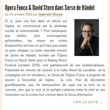
Opera Fuoco & David Stern dans Serse de Händel
Le 14 octobre 2019
par
Gabriele Slizyte
Et si, pour une fois dans un article sur
l'opéra, on commençait par la phalange
vocale et instrumentale ? Plus fantasques
que réelles, plus extravagantes
qu'honnêtes, les mises en scène
d'aujourd'hui ont tout ce qu'il faut pour plaire
ou pour choquer. La toute nouvelle version
de
Serse
de
Händel,
montée par l'Opera
Fuoco et David Stern pour le Beijing Music
Festival (octobre 2019), sort parfaitement de ses problématiques.
Présentée en version de concert à la Salle Ravel de Levallois, où la
compagnie est en résidence, la
Serse
de l'Opera Fuoco a proposé de
revenir à l'essentiel de l'opéra : la voix. Pas de décoration
grandiloquente, pas de transposition de sujet sur la lune ou le
cosmos, rien que la voix et la parfaite cohésion entre le chef et ses
musiciens sur la scène tout comme dans la fosse d'orchestre.
LIRE LA SUITE
→