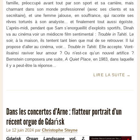
famille, préoccupé avant tout par son sport et sa carrière, mais
charmant dans son monde professionnel (avec ses clients et sa
secrétaire), et une femme jalouse, en souffrance, qui raconte ses
rêves torturés à son analyste... et finalement tout aussi égoïste.
L’après-midi, pendant que Sam s’enorgueillit d’exploits sportifs, Dinah
va au cinéma voir un médiocre film sentimental :
Trouble in Tahiti
. Le
soir, à la maison, ils tentent tant bien que mal de se retrouver. Il lui
propose d’aller au cinéma, voir...
Trouble in Tahiti.
Elle accepte. Vont-
ilsainsi raviver leur amour ? Ou n’est-ce qu’un nouvel artifice ?
Bernstein composera une suite,
A Quiet Place
, en 1983, dans laquelle
il y a peut-être la réponse...
LIRE LA SUITE
→
Dans les concertos d’Arne : flatteur portrait d’un
récent orgue de Gdańsk
Le 12 juin 2024
par
Christophe Steyne
Gdańsk Organ Landscape vol. 2.