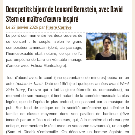
Deux petits bijoux de Leonard Bernstein, avec David
Stern en maître d’œuvre inspiré
Le 27 janvier 2026
par
Pierre Carrive
Le point commun entre les deux œuvres de
ce concert : le couple, selon le grand
compositeur américain (dont, au passage,
l’homosexualité était notoire, ce qui ne l’a
pas empêché de faire un véritable mariage
d’amour avec Felicia Montealegre).
Tout d'abord avec le court (une quarantaine de minutes) opéra en un
acte
Trouble in Tahiti
. Daté de 1951 (soit quelques années avant
West
Side Story
, l’œuvre qui a fait la gloire éternelle du compositeur), au
moment de son mariage, il tient autant de la comédie musicale la plus
légère, que de l’opéra le plus profond, en passant par la musique de
pub. Sur fond de critique de la société américaine qui idéalise la
famille de classe moyenne dans son pavillon de banlieue (rêve
incarné par un « Trio » de chanteurs, qui, à la manière du chœur grec
antique, commentera le récit avec un sarcasme savoureux), un couple
(Sam et Dinah) s’embrouille. On découvre un homme égoïste en