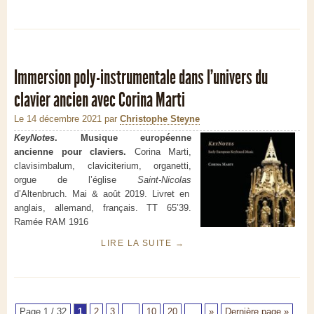
Immersion poly-instrumentale dans l’univers du
clavier ancien avec Corina Marti
Le 14 décembre 2021
par
Christophe Steyne
KeyNotes
. Musique européenne
ancienne pour claviers.
Corina Marti,
clavisimbalum, claviciterium, organetti,
orgue de l’église
Saint-Nicolas
d’Altenbruch. Mai & août 2019. Livret en
anglais, allemand, français. TT 65’39.
Ramée RAM 1916
LIRE LA SUITE
→
Page 1 / 32
1
2
3
…
10
20
…
»
Dernière page »