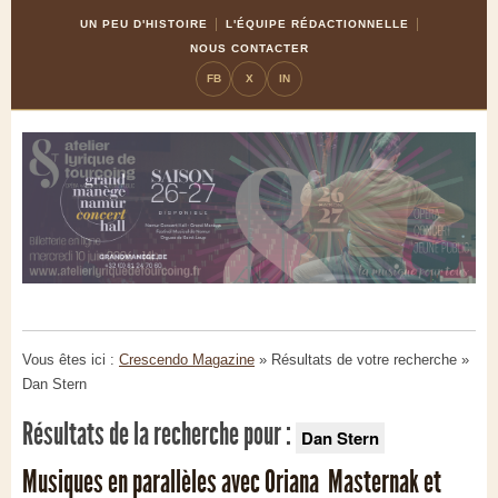
Skip
Aller
UN PEU D'HISTOIRE
L'ÉQUIPE RÉDACTIONNELLE
to
à
NOUS CONTACTER
Content
la
FB
X
IN
navigation
Vous êtes ici :
Crescendo Magazine
» Résultats de votre recherche
»
Dan Stern
Résultats de la recherche pour :
Dan Stern
Musiques en parallèles avec Oriana Masternak et