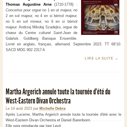
Thomas Augustine Arne
(1710-1778) :
Concertos pour orgue
no 1 en ut majeur, no
2 en sol majeur, no 4 en si bémol majeur,
no 5 en sol mineur, no 6 en si bémol
majeur. Andrzej Mikołaj Szadejko, orgue de
chœur du Centre culturel
Saint-Jean
de
Gdańsk. Goldberg Baroque Ensemble.
Livret en anglais, français, allemand. Septembre 2023. TT 68’10.
SACD MDG 902 2317-6
LIRE LA SUITE
→
Martha Argerich annule toute la tournée d'été du
West-Eastern Divan Orchestra
Le 14 août 2023
par
Michelle Debra
Après Lucerne, Martha Argerich annule toute la tournée d'été avec le
West-Eastern Divan Orchestra et Daniel Barenboim.
Elle sera remplacée par Igor Levit.