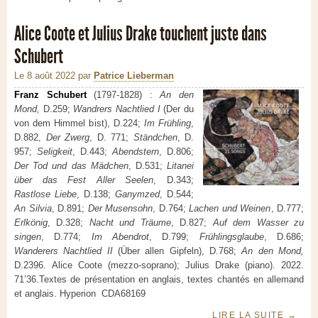
Alice Coote et Julius Drake touchent juste dans
Schubert
Le 8 août 2022
par
Patrice Lieberman
Franz Schubert
(1797-1828) :
An den
Mond,
D.259;
Wandrers Nachtlied I
(Der du
von dem Himmel bist), D.224;
Im Frühling
,
D.882,
Der Zwerg
, D. 771;
Ständchen
, D.
957;
Seligkeit
, D.443;
Abendstern
, D.806;
Der Tod und das Mädchen
, D.531;
Litanei
über das Fest Aller Seelen
, D.343;
Rastlose Liebe
, D.138;
Ganymzed
, D.544;
An Silvia
, D.891;
Der Musensohn
, D.764;
Lachen und Weinen
, D.777;
Erlkönig
, D.328;
Nacht und Träume
, D.827;
Auf dem Wasser zu
singen
, D.774;
Im Abendrot
, D.799;
Frühlingsglaube
, D.686;
Wanderers Nachtlied II
(Über allen Gipfeln), D.768;
An den Mond,
D.2396.
Alice Coote (mezzo-soprano); Julius Drake (piano).
2022.
71’36.Textes de présentation en anglais, textes chantés en allemand
et anglais. Hyperion CDA68169
LIRE LA SUITE
→