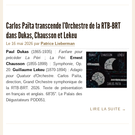
Carlos Païta transcende l'Orchestre de la RTB-BRT
dans Dukas, Chausson et Lekeu
Le 16 mai 2026
par
Patrice Lieberman
Paul Dukas
(1865-1935) :
Fanfare pour
précéder La Péri
;
La Péri
.
Ernest
Chausson
(1855-1899) :
Symphonie
, Op.
20.
Guillaume Lekeu
(1870-1894) :
Adagio
pour Quatuor d'Orchestre
. Carlos Païta,
direction, Grand Orchestre symphonique de
la RTB-BRT. 2026. Texte de présentation
en français et anglais. 68'35''. Le Palais des
Dégustateurs PDD051.
LIRE LA SUITE
→