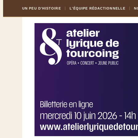
Skip
Aller
UN PEU D'HISTOIRE
L'ÉQUIPE RÉDACTIONNELLE
N
to
à
Content
la
navigation