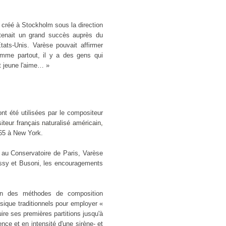
 créé à Stockholm sous la direction
tenait un grand succès auprès du
ats-Unis. Varèse pouvait affirmer
mme partout, il y a des gens qui
nt jeune l'aime… »
t été utilisées par le compositeur
teur français naturalisé américain,
65 à New York.
au Conservatoire de Paris, Varèse
ssy et Busoni, les encouragements
don des méthodes de composition
ique traditionnels pour employer «
ire ses premières partitions jusqu'à
ce et en intensité d'une sirène- et