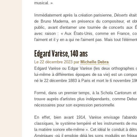
musical. »
Immédiatement après la création parisienne,
Déserts
était
de Bruno Maderna, en présence du compositeur, et ob
public, avant d'entamer une tournée de concerts aux Ét
avec raison : « Aux États-Unis, comme en France, co
l'aiment et il y en a qui ne l'aiment pas. Mais tout l'éléme
Edgard Varèse, 140 ans
Le 22 décembre 2023
par
Michelle Debra
Edgard Varèse ou Edgar Varèse (les deux orthographes on
lui-même à différentes époques de sa vie) est un composi
né le 22 décembre 1883 à Paris et mort le 6 novembre 19
Formé, dans un premier temps, à la Schola Cantorum et 
trouve auprès d'artistes plus indépendants, comme Debu
nécessaires pour son expression personnelle.
En effet, bien avant 1914, Varèse envisage l'aban
classiques, le système tempéré et les instruments de mus
la matière sonore elle-même ». Cet idéal le conduit à détru
Amériques
-où il emploie déjà les sons modulés en fréquen