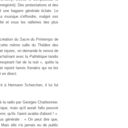
enregistré). Des protestations et des
t une bagarre générale éclate. Le
 La musique s'effondre, malgré ses
lté et sous les railleries des plus
 création du
Sacre du Printemps
de
 cette même salle du Théâtre des
et injures, on demande le renvoi de
nchaînant avec la
Pathétique
tandis
irant l'air de la nuit », quitte la
et rejoint Iannis Xenakis qui ne les
 en direct.
t à Hermann Scherchen, il lui fut
à la radio par Georges Charbonnier,
ue, mais qu'il aurait fallu pouvoir
ir, qu'ils l'aient avalée d'abord ! ».
lus générale : « On peut dire que,
 Mais elle n'a jamais eu de public