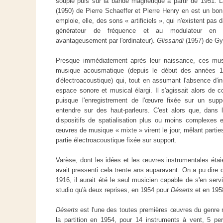
souple puis sur la bande magnétique à partir de 1951. 
(1950) de Pierre Schaeffer et Pierre Henry en est un bo
emploie, elle, des sons « artificiels », qui n'existent pas 
générateur de fréquence et au modulateur en an
avantageusement par l'ordinateur).
Glissandi
(1957) de Gyö
Presque immédiatement après leur naissance, ces musi
musique acousmatique (depuis le début des années 19
d'électroacoustique) qui, tout en assumant l'absence d'in
espace sonore et musical élargi. Il s'agissait alors de c
puisque l'enregistrement de l'œuvre fixée sur un suppo
entendre sur des haut-parleurs. C'est alors que, dans 
dispositifs de spatialisation plus ou moins complexe
œuvres de musique « mixte » virent le jour, mêlant partie
partie électroacoustique fixée sur support.
Varèse, dont les idées et les œuvres instrumentales étaie
avait pressenti cela trente ans auparavant. On a pu dire qu
1916, il aurait été le seul musicien capable de s'en servir
studio qu'à deux reprises, en 1954 pour
Déserts
et en 195
Déserts
est l'une des toutes premières œuvres du genre
la partition en 1954, pour 14 instruments à vent, 5 per