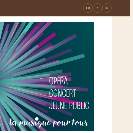
FB
X
IN