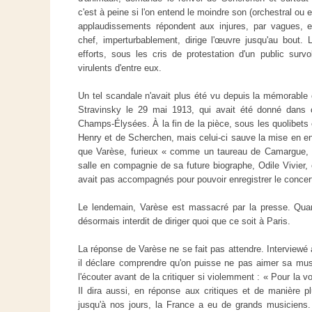
c'est à peine si l'on entend le moindre son (orchestral ou 
applaudissements répondent aux injures, par vagues, e
chef, imperturbablement, dirige l'œuvre jusqu'au bout.
efforts, sous les cris de protestation d'un public survo
virulents d'entre eux.
Un tel scandale n'avait plus été vu depuis la mémorable
Stravinsky le 29 mai 1913, qui avait été donné dans
Champs-Élysées. À la fin de la pièce, sous les quolibets 
Henry et de Scherchen, mais celui-ci sauve la mise en e
que Varèse, furieux « comme un taureau de Camargue, resp
salle en compagnie de sa future biographe, Odile Vivier, 
avait pas accompagnés pour pouvoir enregistrer le concert
Le lendemain, Varèse est massacré par la presse. Quan
désormais interdit de diriger quoi que ce soit à Paris.
La réponse de Varèse ne se fait pas attendre. Interviewé 
il déclare comprendre qu'on puisse ne pas aimer sa musiq
l'écouter avant de la critiquer si violemment : « Pour la vom
Il dira aussi, en réponse aux critiques et de manière p
jusqu'à nos jours, la France a eu de grands musiciens.