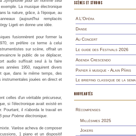
La
Symphonie pour un homme seul
SCÈNES ET STUDIOS
n exemple. La musique électronique
dans la nature, grâce, à l'époque, au
A L'Opéra
neaux (aujourd'hui remplacés
rgy Ligeti en donne une idée.
Danse
ques fusionnèrent pour former la
Au Concert
70, on préfère ce terme à celui
strumentistes sur scène, offrait un
Le guide des Festivals 2026
onvaincre le public de se déplacer,
Agenda Crescendo
rt audio suffisait seul à la faire
les années 1950, naquirent divers
Papier à musique - Alain Pâris
s et que, dans le même temps, des
s instrumentales jouées en direct et
Le briefing classique de la sema
NOUVEAUTÉS
nt celles d'un véritable précurseur,
e, si l'électronique avait existé en
Récompenses
. Pourtant, il n'aborda le travail en
8 pour
Poème électronique
.
Millésimes 2025
 mixte. Varèse acheva de composer
Jokers
cussions, 1 piano et un dispositif