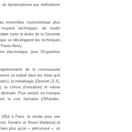
, du dynamophone aux réalisations
des ensembles instrumentaux plus
e moyens techniques, de studio
endant toute la durée de la Seconde
sque se développent les techniques
 Pierre Henry.
me électronique
, pour l'Exposition
s représentants de la communauté
nces se traduit dans les titres qu'il
rales
), la métallurgie (
Densité 21,5
),
), la chimie (
Ionisation
) et même
 abstraite. Pour autant, sa musique
ient la voix humaine (
Offrandes
,
 1954 à Paris, le révèle pour une
annis Xenakis et Bruno Maderna) et
bien plus qu'un « précurseur », un