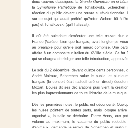
deux œuvres classiques: la
Grande Ouverture en si bém
la
Symphonie Pathétique
de Tchaikovski. Scherchen pe
réaction du public devant une œuvre si révolutionnaire. I
sur ce sujet qui aurait préféré qu'Anton Webern fût à l'h
pas) et Tchaïkovski (qu'il haïssait).
Il eût été suicidaire d'exécuter une telle œuvre d'un
France (Varèse, bien que français, avait longtemps vécu
au préalable pour qu'elle soit mieux comprise. Une partie
affaire à un compositeur italien du XVIIIe siècle. Ce fut
qui se chargea de rédiger une telle introduction, approuvé
Le soir du 2 décembre, devant quinze cents personnes, 
André Malraux, Scherchen salue le public, et plusieurs
français (le concert était radiodiffusé en direct) écoutent
Mozart. Boulez dit ses déclarations puis vient la créati
les plus impressionnants de toute l'histoire de la musique.
Dès les premières notes, le public est déconcerté. Quelque
les huées pointent de toutes parts, mais lorsque arrive 
organisé », la salle se déchaîne. Pierre Henry, aux po
volume au maximum, le vacarme du public redouble : 
d'animaux, demande le renvoi de Scherchen et surtout d