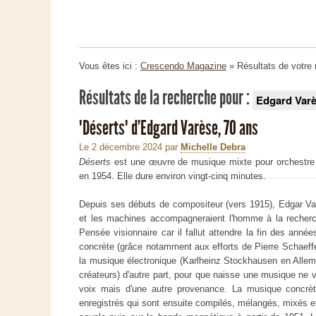
Vous êtes ici :
Crescendo Magazine
» Résultats de votre
Résultats de la recherche pour :
Edgard Var
"Déserts" d’Edgard Varèse, 70 ans
Le 2 décembre 2024
par
Michelle Debra
Déserts
est une œuvre de musique mixte pour orchestr
en 1954. Elle dure environ vingt-cinq minutes.
Depuis ses débuts de compositeur (vers 1915), Edgar Varè
et les machines accompagneraient l'homme à la recher
Pensée visionnaire car il fallut attendre la fin des anné
concrète (grâce notamment aux efforts de Pierre Schaeffer
la musique électronique (Karlheinz Stockhausen en Allem
créateurs) d'autre part, pour que naisse une musique ne 
voix mais d'une autre provenance. La musique concrèt
enregistrés qui sont ensuite compilés, mélangés, mixés et