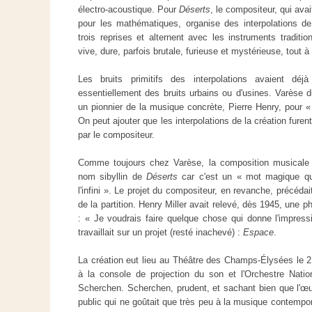
électro-acoustique. Pour
Déserts
, le compositeur, qui ava
pour les mathématiques, organise des interpolations de
trois reprises et alternent avec les instruments traditi
vive, dure, parfois brutale, furieuse et mystérieuse, tout à 
Les bruits primitifs des interpolations avaient déjà
essentiellement des bruits urbains ou d'usines. Varèse 
un pionnier de la musique concrète, Pierre Henry, pour «
On peut ajouter que les interpolations de la création furen
par le compositeur.
Comme toujours chez Varèse, la composition musicale pré
nom sibyllin de
Déserts
car c'est un « mot magique qu
l'infini ». Le projet du compositeur, en revanche, précéd
de la partition. Henry Miller avait relevé, dès 1945, une p
: « Je voudrais faire quelque chose qui donne l'impressi
travaillait sur un projet (resté inachevé) :
Espace
.
La création eut lieu au Théâtre des Champs-Élysées le 
à la console de projection du son et l'Orchestre Nati
Scherchen. Scherchen, prudent, et sachant bien que l'œuv
public qui ne goûtait que très peu à la musique contempor