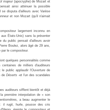
ol majeur
(apocryphe) de Mozart et
nsait ainsi atténuer la possible
l se disputa d'ailleurs avec Varèse
onneur et non Mozart (qu'il n'aimait
 compositeur largement inconnu en
 aux États-Unis) sans la présenter
 du public pensait d'ailleurs avoir
 Pierre Boulez, alors âgé de 29 ans,
e par le compositeur.
dont quelques personnalités comme
 centaines de milliers d'auditeurs
 le public applaudir l'
Ouverture
de
on de
Déserts
-et l'un des scandales
s auditeurs sifflent bientôt et déjà
la première interpolation de « son
tentiomètres, a beau augmenter le
il rugit, hurle, pousse des cris
'Henry, éreinte le compositeur et