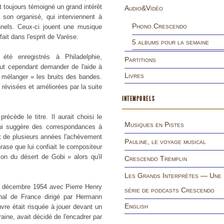
it toujours témoigné un grand intérêt
Audio&Vidéo
 son organisé, qui interviennent à
Phono.Crescendo
onnels. Ceux-ci jouent une musique
fait dans l'esprit de Varèse.
5 albums pour la semaine
 été enregistrés à Philadelphie,
Partitions
dut cependant demander de l'aide à
Livres
 mélanger » les bruits des bandes.
t révisées et améliorées par la suite
INTEMPORELS
cède le titre. Il aurait choisi le
Musiques en Pistes
i suggère des correspondances à
ait de plusieurs années l'achèvement
Pauline, le voyage musical
hrase que lui confiait le compositeur
on du désert de Gobi » alors qu'il
Crescendo Tremplin
Les Grands Interprètes — Une
2 décembre 1954 avec Pierre Henry
série de podcasts Crescendo
onal de France dirigé par Hermann
English
re était risquée à jouer devant un
aine, avait décidé de l'encadrer par