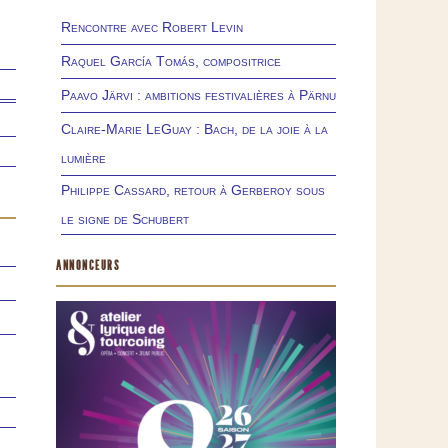
Rencontre avec Robert Levin
Raquel García Tomás, compositrice
Paavo Järvi : ambitions festivalières à Pärnu
Claire-Marie LeGuay : Bach, de la joie à la
lumière
Philippe Cassard, retour à Gerberoy sous
le signe de Schubert
ANNONCEURS