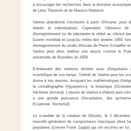
à encourager les recherches dans le domaine acoustique
de Léon Theremin et de Maurice Martenot.
Varèse abandonne l'orchestre à partir d'
Arcana
, pour 
réduits et individualisés. Cependant, l'absence d
d'enregistrement ou de laboratoire le réduit au silence p
Guerre mondiale et jusqu'au milieu des années 1950, lor
d'enregistrement du studio d'essais de Pierre Schaeffer et
Varèse peut alors réaliser une œuvre comme le
Poè
universelle de Bruxelles en 1958.
Entretenant des relations étroites avec d'important
scientifique de son temps, l'intérêt de Varèse pour les scie
donne à ses œuvres, évoquant les mathématiques (
Intég
la cristallographie (
Hyperprism
), la botanique (
Octandre
l'alchimie (
Arcana
). L'œuvre de Varèse a d'abord paru très
a une grande puissance d'incantation, dès qu'interv
Ecuatorial
,
Nocturnal
).
Le scandale de la création de
Déserts
, le 2 décembre
nouvelle génération de compositeurs classiques (dont I
populaires (comme Frank Zappa) qui ont reconnu en lui, 