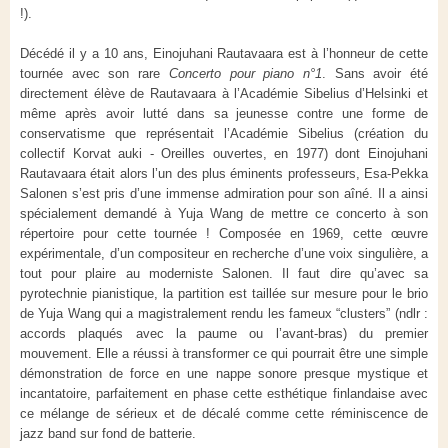
!).
Décédé il y a 10 ans, Einojuhani Rautavaara est à l’honneur de cette
tournée avec son rare
Concerto pour piano n°1
. Sans avoir été
directement élève de Rautavaara à l’Académie Sibelius d’Helsinki et
même après avoir lutté dans sa jeunesse contre une forme de
conservatisme que représentait l’Académie Sibelius (création du
collectif Korvat auki - Oreilles ouvertes, en 1977) dont Einojuhani
Rautavaara était alors l’un des plus éminents professeurs, Esa-Pekka
Salonen s’est pris d’une immense admiration pour son aîné. Il a ainsi
spécialement demandé à Yuja Wang de mettre ce concerto à son
répertoire pour cette tournée ! Composée en 1969, cette œuvre
expérimentale, d’un compositeur en recherche d’une voix singulière, a
tout pour plaire au moderniste Salonen. Il faut dire qu’avec sa
pyrotechnie pianistique, la partition est taillée sur mesure pour le brio
de Yuja Wang qui a magistralement rendu les fameux “clusters” (ndlr :
accords plaqués avec la paume ou l’avant-bras) du premier
mouvement. Elle a réussi à transformer ce qui pourrait être une simple
démonstration de force en une nappe sonore presque mystique et
incantatoire, parfaitement en phase cette esthétique finlandaise avec
ce mélange de sérieux et de décalé comme cette réminiscence de
jazz band sur fond de batterie.