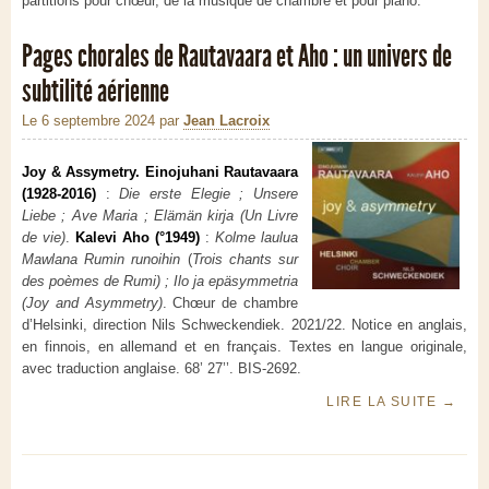
partitions pour chœur, de la musique de chambre et pour piano.
Pages chorales de Rautavaara et Aho : un univers de
subtilité aérienne
Le 6 septembre 2024
par
Jean Lacroix
Joy & Assymetry. Einojuhani Rautavaara
(1928-2016)
:
Die erste Elegie ; Unsere
Liebe ; Ave Maria ; Elämän kirja (Un Livre
de vie)
.
Kalevi Aho (°1949)
:
Kolme laulua
Mawlana Rumin runoihin
(
Trois chants sur
des poèmes de Rumi) ; Ilo ja epäsymmetria
(Joy and Asymmetry)
. Chœur de chambre
d’Helsinki, direction Nils Schweckendiek. 2021/22. Notice en anglais,
en finnois, en allemand et en français. Textes en langue originale,
avec traduction anglaise. 68’ 27’’. BIS-2692.
LIRE LA SUITE
→