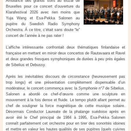
Ambiance des grands soirs au Bozar de
Bruxelles pour ce concert d’ouverture du
Klarafestival 2026 avec rien moins que
Yuja Wang et Esa-Pekka Salonen au
pupitre du Swedish Radio Symphony
Orchestra. À ce titre, c’était sans doute “le”
concert de l’année à ne pas rater !
L’affiche intéressante confrontait deux thématiques finlandaise et
française en mettant en miroir deux concertos de Rautavaara et Ravel
et deux grandes fresques symphoniques de durées à peu près égales
de Sibelius et Debussy.
Après les inévitables discours de circonstance (heureusement pas
trop longs) et une présentation complètement dispensable d’un
modérateur, le concert commença avec la
Symphonie n°7
de Sibelius.
Salonen a abordé ce chef-d’œuvre comme une sculpture en
mouvement à la fois dense et fluide. Le tempo plutôt allant permet au
chef de souligner la force magnétique de cette musique solaire.
Désormais Conductor Laureate de la phalange suédoise après en
avoir été le Chef principal de 1984 à 1995, Esa-Pekka Salonen
connaît parfaitement cet orchestre pour en tirer des sonorités idoines
et mettre en valeur les hautes qualités de ses pupitres (quels cuivres