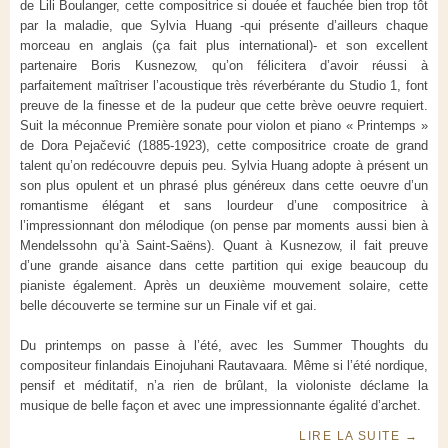
de Lili Boulanger, cette compositrice si douée et fauchée bien trop tôt
par la maladie, que Sylvia Huang -qui présente d’ailleurs chaque
morceau en anglais (ça fait plus international)- et son excellent
partenaire Boris Kusnezow, qu’on félicitera d’avoir réussi à
parfaitement maîtriser l’acoustique très réverbérante du Studio 1, font
preuve de la finesse et de la pudeur que cette brève oeuvre requiert.
Suit la méconnue Première sonate pour violon et piano « Printemps »
de Dora Pejačević (1885-1923), cette compositrice croate de grand
talent qu’on redécouvre depuis peu. Sylvia Huang adopte à présent un
son plus opulent et un phrasé plus généreux dans cette oeuvre d’un
romantisme élégant et sans lourdeur d’une compositrice à
l’impressionnant don mélodique (on pense par moments aussi bien à
Mendelssohn qu’à Saint-Saëns). Quant à Kusnezow, il fait preuve
d’une grande aisance dans cette partition qui exige beaucoup du
pianiste également. Après un deuxième mouvement solaire, cette
belle découverte se termine sur un Finale vif et gai.
Du printemps on passe à l’été, avec les Summer Thoughts du
compositeur finlandais Einojuhani Rautavaara. Même si l’été nordique,
pensif et méditatif, n’a rien de brûlant, la violoniste déclame la
musique de belle façon et avec une impressionnante égalité d’archet.
LIRE LA SUITE
→