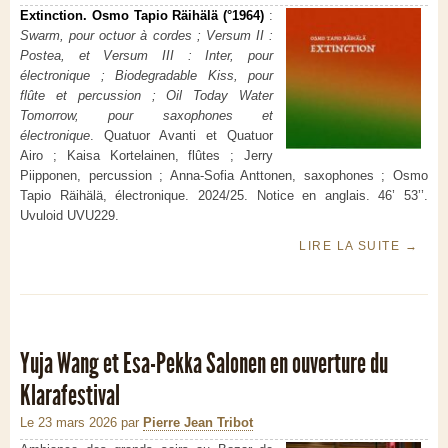
Extinction. Osmo Tapio Räihälä (°1964)
:
Swarm, pour octuor à cordes ; Versum II :
Postea, et Versum III : Inter, pour
électronique ; Biodegradable Kiss, pour
flûte et percussion ; Oil Today Water
Tomorrow, pour saxophones et
électronique
. Quatuor Avanti et Quatuor
Airo ; Kaisa Kortelainen, flûtes ; Jerry
Piipponen, percussion ; Anna-Sofia Anttonen, saxophones ; Osmo
Tapio Räihälä, électronique. 2024/25. Notice en anglais. 46’ 53’’.
Uvuloid UVU229.
LIRE LA SUITE
→
Yuja Wang et Esa-Pekka Salonen en ouverture du
Klarafestival
Le 23 mars 2026
par
Pierre Jean Tribot