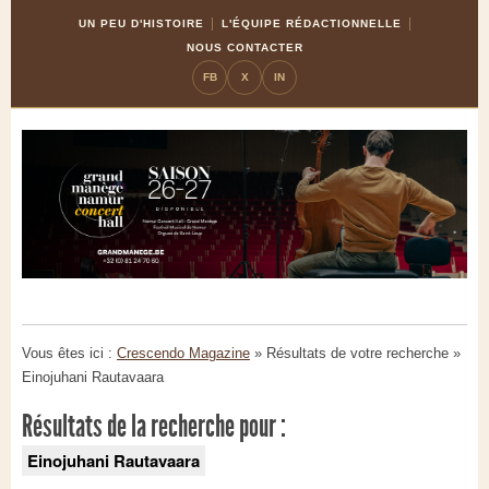
Skip
Aller
UN PEU D'HISTOIRE
L'ÉQUIPE RÉDACTIONNELLE
to
à
NOUS CONTACTER
Content
la
FB
X
IN
navigation
Vous êtes ici :
Crescendo Magazine
» Résultats de votre recherche
»
Einojuhani Rautavaara
Résultats de la recherche pour :
Einojuhani Rautavaara