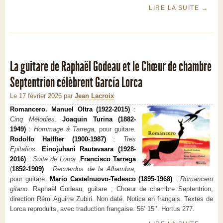
LIRE LA SUITE
→
La guitare de Raphaël Godeau et le Chœur de chambre
Septentrion célèbrent García Lorca
Le 17 février 2026
par
Jean Lacroix
Romancero. Manuel Oltra (1922-2015)
:
Cinq Mélodies
.
Joaquin Turina (1882-
1949)
:
Hommage à Tarrega
, pour guitare.
Rodolfo Halffter (1900-1987)
:
Tres
Epitafios
.
Einojuhani Rautavaara (1928-
2016)
:
Suite de Lorca
.
Francisco Tarrega
(
1852-1909)
:
Recuerdos de la Alhambra
,
pour guitare.
Mario Castelnuovo-Tedesco (1895-1968)
:
Romancero
gitano
. Raphaël Godeau, guitare ; Chœur de chambre Septentrion,
direction Rémi Aguirre Zubiri. Non daté. Notice en français. Textes de
Lorca reproduits, avec traduction française. 56’ 15’’. Hortus 277.