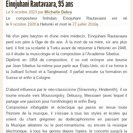
Einojuhani Rautavaara, 95 ans
Le 9 octobre 2023
par
Michelle Debra
Le compositeur finlndais Einojuhani Rautavaara est né
le
9 octobre 1928
à Helsinki et mort le
27 juillet 2016
s
.
Né d'un père baryton et d'une mère médecin, Einojuhani Rautavaara
perd son père à l'âge de dix ans. À la mort de sa mère, six ans plus
tard, il finit sa scolarité à Turku avant de retourner à Helsinki en 1948,
où il étudie la musicologie et la composition à l’Académie Sibelius.
Diplômé en 1954 de composition, il se voit octroyer une bourse
par Jean Sibelius lui-même pour partir aux États-Unis, où il se forme à
la Juilliard School et à Tanglewood. Il parfait ensuite sa formation en
Suisse et enfin à Cologne.
D’abord influencé par le néo-classicisme (Stravinsky, Hindemith), il se
tourne ensuite vers Moussorgsky, Debussy, Messiaen (avec lequel il
partage une passion pour l'ornithologie) et enfin Berg.
Compositeur infatigable et éclectique qui passe en revue toute
l'histoire de la musique, il s'essaie à tous les styles et écoles qui
soient du chant grégorien au dodécaphonisme en passant par
la Musique aléatoire ou le post-romantisme, ou encore la musique
électronique, à tous les genres depuis l'opéra, le concerto jusqu'à la