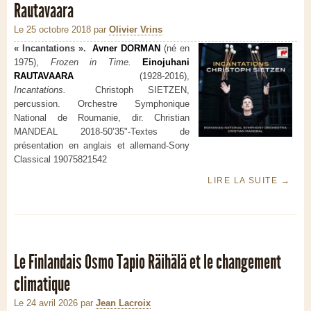
Rautavaara
Le 25 octobre 2018
par
Olivier Vrins
« Incantations ».
Avner DORMAN
(né en
1975),
Frozen in Time.
Einojuhani
RAUTAVAARA
(1928-2016),
Incantations.
Christoph SIETZEN,
percussion.
Orchestre Symphonique
National de Roumanie, dir. Christian
MANDEAL
2018-50’35"-Textes de
présentation en anglais et allemand-Sony
Classical 19075821542
LIRE LA SUITE
→
Le Finlandais Osmo Tapio Räihälä et le changement
climatique
Le 24 avril 2026
par
Jean Lacroix