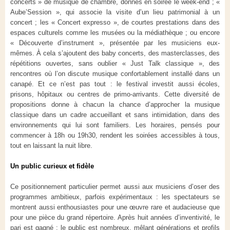
concerts » de musique de chambre, donnés en soirée le week-end ; «
Aube’Session », qui associe la visite d’un lieu patrimonial à un
concert ; les « Concert expresso », de courtes prestations dans des
espaces culturels comme les musées ou la médiathèque ; ou encore
« Découverte d’instrument », présentée par les musiciens eux-
mêmes. À cela s’ajoutent des baby concerts, des masterclasses, des
répétitions ouvertes, sans oublier « Just Talk classique », des
rencontres où l’on discute musique confortablement installé dans un
canapé. Et ce n’est pas tout : le festival investit aussi écoles,
prisons, hôpitaux ou centres de primo-arrivants. Cette diversité de
propositions donne à chacun la chance d’approcher la musique
classique dans un cadre accueillant et sans intimidation, dans des
environnements qui lui sont familiers. Les horaires, pensés pour
commencer à 18h ou 19h30, rendent les soirées accessibles à tous,
tout en laissant la nuit libre.
Un public curieux et fidèle
Ce positionnement particulier permet aussi aux musiciens d’oser des
programmes ambitieux, parfois expérimentaux : les spectateurs se
montrent aussi enthousiastes pour une œuvre rare et audacieuse que
pour une pièce du grand répertoire. Après huit années d’inventivité, le
pari est gagné : le public est nombreux, mêlant générations et profils