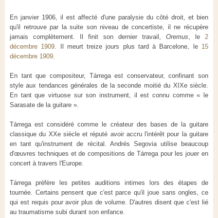
En janvier 1906, il est affecté d'une paralysie du côté droit, et bien
qu'il retrouve par la suite son niveau de concertiste, il ne récupère
jamais complètement. Il finit son dernier travail,
Oremus
, le
2
décembre 1909
. Il meurt treize jours plus tard à Barcelone, le
15
décembre 1909
.
En tant que compositeur, Tárrega est conservateur, confinant son
style aux tendances générales de la seconde moitié du XIXe siècle.
En tant que virtuose sur son instrument, il est connu comme « le
Sarasate de la guitare ».
Tárrega est considéré comme le créateur des bases de la guitare
classique du XXe siècle et réputé avoir accru l'intérêt pour la guitare
en tant qu'instrument de récital. Andrés Segovia utilise beaucoup
d'œuvres techniques et de compositions de Tárrega pour les jouer en
concert à travers l'Europe.
Tárrega préfère les petites auditions intimes lors des étapes de
tournée. Certains pensent que c'est parce qu'il joue sans ongles, ce
qui est requis pour avoir plus de volume. D'autres disent que c'est lié
au traumatisme subi durant son enfance.