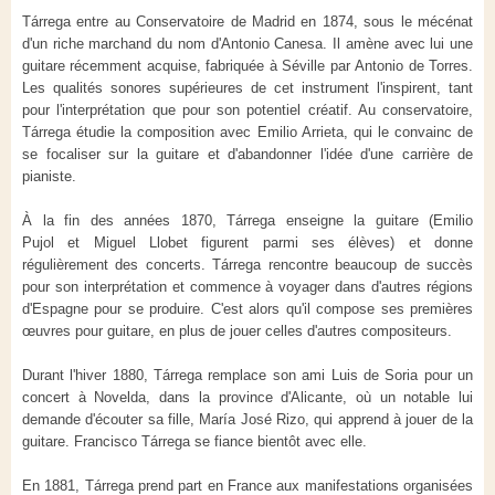
Tárrega entre au Conservatoire de Madrid en 1874, sous le mécénat
d'un riche marchand du nom d'Antonio Canesa. Il amène avec lui une
guitare récemment acquise, fabriquée à Séville par Antonio de Torres.
Les qualités sonores supérieures de cet instrument l'inspirent, tant
pour l'interprétation que pour son potentiel créatif. Au conservatoire,
Tárrega étudie la composition avec Emilio Arrieta, qui le convainc de
se focaliser sur la guitare et d'abandonner l'idée d'une carrière de
pianiste.
À la fin des années 1870, Tárrega enseigne la guitare (Emilio
Pujol et Miguel Llobet figurent parmi ses élèves) et donne
régulièrement des concerts. Tárrega rencontre beaucoup de succès
pour son interprétation et commence à voyager dans d'autres régions
d'Espagne pour se produire. C'est alors qu'il compose ses premières
œuvres pour guitare, en plus de jouer celles d'autres compositeurs.
Durant l'hiver 1880, Tárrega remplace son ami Luis de Soria pour un
concert à Novelda, dans la province d'Alicante, où un notable lui
demande d'écouter sa fille, María José Rizo, qui apprend à jouer de la
guitare. Francisco Tárrega se fiance bientôt avec elle.
En 1881, Tárrega prend part en France aux manifestations organisées