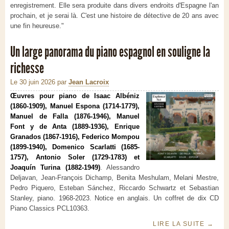
enregistrement. Elle sera produite dans divers endroits d'Espagne l'an
prochain, et je serai là. C'est une histoire de détective de 20 ans avec
une fin heureuse."
Un large panorama du piano espagnol en souligne la
richesse
Le 30 juin 2026
par
Jean Lacroix
Œuvres pour piano de Isaac Albéniz
(1860-1909), Manuel Espona (1714-1779),
Manuel de Falla (1876-1946), Manuel
Font y de Anta (1889-1936), Enrique
Granados (1867-1916), Federico Mompou
(1899-1940), Domenico Scarlatti (1685-
1757), Antonio Soler (1729-1783) et
Joaquín Turina (1882-1949)
. Alessandro
Deljavan, Jean-François Dichamp, Benita Meshulam, Melani Mestre,
Pedro Piquero, Esteban Sánchez, Riccardo Schwartz et Sebastian
Stanley, piano. 1968-2023. Notice en anglais. Un coffret de dix CD
Piano Classics PCL10363.
LIRE LA SUITE
→