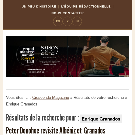
Skip
Aller
UN PEU D'HISTOIRE
L'ÉQUIPE RÉDACTIONNELLE
to
à
NOUS CONTACTER
Content
la
FB
X
IN
navigation
Vous êtes ici :
Crescendo Magazine
» Résultats de votre recherche
»
Enrique Granados
Résultats de la recherche pour :
Enrique Granados
Peter Donohoe revisite Albéniz et Granados