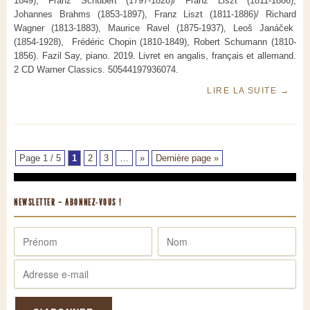
1849), Franz Schubert (1797-1828)/ Franz Liszt (1811-1886),
Johannes Brahms (1853-1897), Franz Liszt (1811-1886)/ Richard
Wagner (1813-1883), Maurice Ravel (1875-1937), Leoš Janáček
(1854-1928), Frédéric Chopin (1810-1849), Robert Schumann (1810-
1856). Fazil Say, piano. 2019. Livret en angalis, français et allemand.
2 CD Warner Classics. 50544197936074.
LIRE LA SUITE
→
Page 1 / 5
1
2
3
…
»
Dernière page »
NEWSLETTER – ABONNEZ-VOUS !