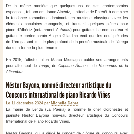
De la même manière que quelques-uns de ses contemporains
espagnols, tel son ami Isaac Albéniz, il attache de l'intérêt à combiner
la tendance romantique dominante en musique classique avec les
éléments populaires espagnols, et transcrit quelques pièces pour
piano d'Albéniz (notamment
Asturias
) pour guitare. Le compositeur et
guitariste contemporain Angelo Gilardino écrit que les neuf préludes
de Tárrega sont
« … le plus profond de la pensée musicale de Tárrega
dans sa forme la plus ténue »
.
En 2015, l'altiste italien Marco Misciagna publie ses arrangements
pour alto seul de
Tango
, de
Capricho Árabe
et de
Recuerdos de la
Alhambra
.
Néstor Bayona, nommé directeur artistique du
Concours international de piano Ricardo Viñes
Le 11 décembre 2024
par
Michelle Debra
La mairie de Lérida (La Paeria) a nommé le chef d'orchestre et
pianiste Néstor Bayona nouveau directeur artistique du Concours
International de Piano Ricardo Viñes.
Néstor Bayona, qui a dirigé le concert de clôture du concours avec