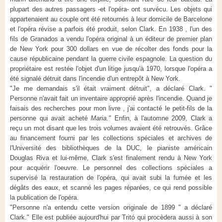
plupart des autres passagers -et l'opéra- ont survécu. Les objets qui
appartenaient au couple ont été retournés à leur domicile de Barcelone
et l'opéra révise a parfois été produit, selon Clark. En 1938 , l'un des
fils de Granados a vendu l'opéra original à un éditeur de premier plan
de New York pour 300 dollars en vue de récolter des fonds pour la
cause républicaine pendant la guerre civile espagnole. La question du
propriétaire est restée l'objet d'un litige jusqu'à 1970, lorsque l'opéra a
été signalé détruit dans l'incendie d'un entrepôt à New York.
"Je me demandais s'il était vraiment détruit", a déclaré Clark. "
Personne n'avait fait un inventaire approprié après l'incendie. Quand je
faisais des recherches pour mon livre , j'ai contacté le petit-fils de la
personne qui avait acheté
Maria."
Enfin, à l'automne 2009, Clark a
reçu un mot disant que les trois volumes avaient été retrouvés. Grâce
au financement fourni par les collections spéciales et archives de
l'Université des bibliothèques de la DUC, le pianiste américain
Douglas Riva et lui-même, Clark s'est finalement rendu à New York
pour acquérir l'oeuvre. Le personnel des collections spéciales a
supervisé la restauration de l'opéra, qui avait subi la fumée et les
dégâts des eaux, et scanné les pages réparées, ce qui rend possible
la publication de l'opéra.
"Personne n'a entendu cette version originale de 1899 " a déclaré
Clark." Elle est publiée aujourd'hui par Tritó qui procèdera aussi à son