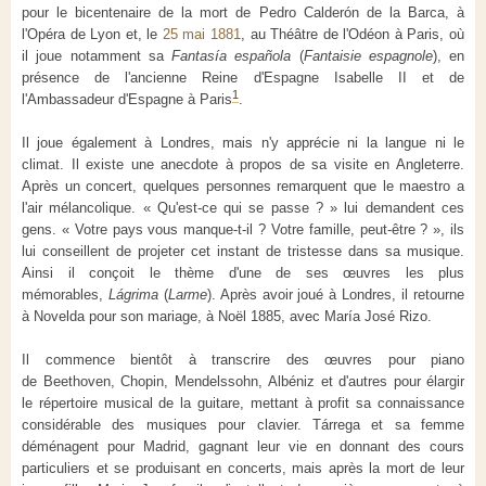
pour le bicentenaire de la mort de Pedro Calderón de la Barca, à
l'Opéra de Lyon et, le
25 mai 1881
, au Théâtre de l'Odéon à Paris, où
il joue notamment sa
Fantasía española
(
Fantaisie espagnole
), en
présence de l'ancienne Reine d'Espagne
Isabelle II
et de
1
l'Ambassadeur d'Espagne à Paris
.
Il joue également à Londres, mais n'y apprécie ni la langue ni le
climat. Il existe une anecdote à propos de sa visite en Angleterre.
Après un concert, quelques personnes remarquent que le maestro a
l'air mélancolique. « Qu'est-ce qui se passe ? » lui demandent ces
gens. « Votre pays vous manque-t-il ? Votre famille, peut-être ? », ils
lui conseillent de projeter cet instant de tristesse dans sa musique.
Ainsi il conçoit le thème d'une de ses œuvres les plus
mémorables,
Lágrima
(
Larme
). Après avoir joué à Londres, il retourne
à Novelda pour son mariage, à Noël 1885, avec María José Rizo.
Il commence bientôt à transcrire des œuvres pour piano
de Beethoven, Chopin, Mendelssohn, Albéniz et d'autres pour élargir
le répertoire musical de la guitare, mettant à profit sa connaissance
considérable des musiques pour clavier. Tárrega et sa femme
déménagent pour Madrid, gagnant leur vie en donnant des cours
particuliers et se produisant en concerts, mais après la mort de leur