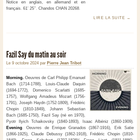
Notice en anglais, en allemand et en
français. 61’ 25’’. Chandos CHAN 20268.
LIRE LA SUITE
→
Fazil Say du matin au soir
Le 9 octobre 2024
par
Pierre Jean Tribot
Morning.
Oeuvres de Carl Philipp Emanuel
Bach (1714-1788), Louis-Claude Daquin
(1694-1772), Domenico Scarlatti (1685-
1757), Wolfgang Amadeus Mozart (1756-
1791), Joseph Haydn (1752-1809), Frédéric
Chopin (1810-1849), Johann Sebastian
Bach (1685-1750), Fazil Say (né en 1970),
Pyotr Ilyich Tchaikovsky (1840-1893), Isaac Albéniz (1860-1909).
Evening
. Oeuvres de Enrique Granados (1867-1916), Erik Satie
(1866-1925), Claude Debussy (1862-1918), Frédéric Chopin (1810-