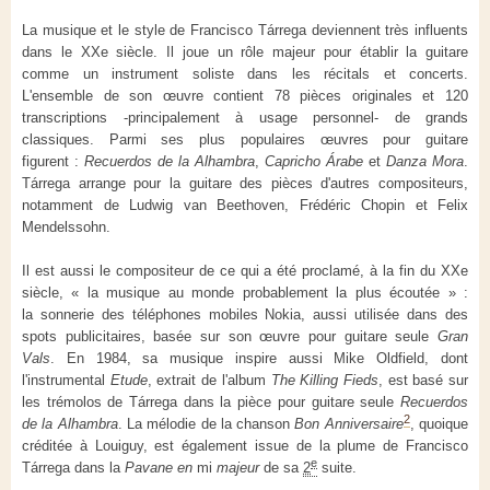
La musique et le style de Francisco Tárrega deviennent très influents
dans le XXe siècle. Il joue un rôle majeur pour établir la guitare
comme un instrument soliste dans les récitals et concerts.
L'ensemble de son œuvre contient
78 pièces
originales et
120
transcriptions
-principalement
à usage
personnel-
de grands
classiques. Parmi ses plus populaires œuvres pour guitare
figurent :
Recuerdos de la Alhambra
,
Capricho Árabe
et
Danza Mora
.
Tárrega arrange pour la guitare des pièces d'autres compositeurs,
notamment de Ludwig van Beethoven, Frédéric Chopin et Felix
Mendelssohn.
Il est aussi le compositeur de ce qui a été proclamé, à la fin du XXe
siècle, « la musique au monde probablement la plus écoutée » :
la sonnerie des téléphones mobiles Nokia, aussi utilisée dans des
spots publicitaires, basée sur son œuvre pour guitare seule
Gran
Vals
. En 1984, sa musique inspire aussi Mike Oldfield, dont
l'instrumental
Etude
, extrait de l'album
The Killing Fieds
, est basé sur
les trémolos de Tárrega dans la pièce pour guitare seule
Recuerdos
2
de la Alhambra
. La mélodie de la chanson
Bon Anniversaire
, quoique
créditée à Louiguy, est également issue de la plume de Francisco
e
Tárrega dans la
Pavane en
mi
majeur
de sa
2
suite.