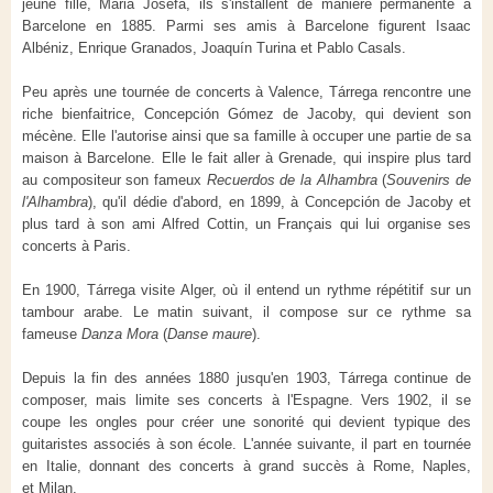
jeune fille, Maria Josefa, ils s'installent de manière permanente à
Barcelone en 1885. Parmi ses amis à Barcelone figurent Isaac
Albéniz, Enrique Granados, Joaquín Turina et Pablo Casals.
Peu après une tournée de concerts à Valence, Tárrega rencontre une
riche bienfaitrice, Concepción Gómez de Jacoby, qui devient son
mécène. Elle l'autorise ainsi que sa famille à occuper une partie de sa
maison à Barcelone. Elle le fait aller à Grenade, qui inspire plus tard
au compositeur son fameux
Recuerdos de la Alhambra
(
Souvenirs de
l'Alhambra
), qu'il dédie d'abord, en 1899, à Concepción de Jacoby et
plus tard à son ami Alfred Cottin, un Français qui lui organise ses
concerts à Paris.
En 1900, Tárrega visite Alger, où il entend un rythme répétitif sur un
tambour arabe. Le matin suivant, il compose sur ce rythme sa
fameuse
Danza Mora
(
Danse maure
).
Depuis la fin des années 1880 jusqu'en 1903, Tárrega continue de
composer, mais limite ses concerts à l'Espagne. Vers 1902, il se
coupe les ongles pour créer une sonorité qui devient typique des
guitaristes associés à son école. L'année suivante, il part en tournée
en Italie, donnant des concerts à grand succès à Rome, Naples,
et Milan.