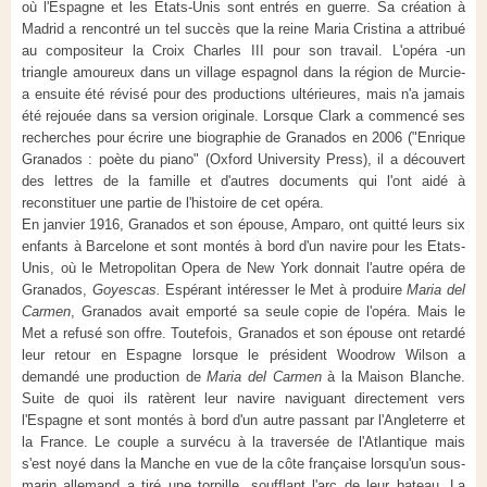
où l'Espagne et les Etats-Unis sont entrés en guerre. Sa création à
Madrid a rencontré un tel succès que la reine Maria Cristina a attribué
au compositeur la Croix Charles III pour son travail. L'opéra -un
triangle amoureux dans un village espagnol dans la région de Murcie-
a ensuite été révisé pour des productions ultérieures, mais n'a jamais
été rejouée dans sa version originale. Lorsque Clark a commencé ses
recherches pour écrire une biographie de Granados en 2006 ("Enrique
Granados : poète du piano" (Oxford University Press), il a découvert
des lettres de la famille et d'autres documents qui l'ont aidé à
reconstituer une partie de l'histoire de cet opéra.
En janvier 1916, Granados et son épouse, Amparo, ont quitté leurs six
enfants à Barcelone et sont montés à bord d'un navire pour les Etats-
Unis, où le Metropolitan Opera de New York donnait l'autre opéra de
Granados,
Goyescas.
Espérant intéresser le Met à produire
Maria del
Carmen
, Granados avait emporté sa seule copie de l'opéra. Mais le
Met a refusé son offre. Toutefois, Granados et son épouse ont retardé
leur retour en Espagne lorsque le président Woodrow Wilson a
demandé une production de
Maria del Carmen
à la Maison Blanche.
Suite de quoi ils ratèrent leur navire naviguant directement vers
l'Espagne et sont montés à bord d'un autre passant par l'Angleterre et
la France. Le couple a survécu à la traversée de l'Atlantique mais
s'est noyé dans la Manche en vue de la côte française lorsqu'un sous-
marin allemand a tiré une torpille, soufflant l'arc de leur bateau. La