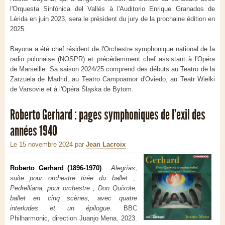
l'Orquesta Sinfónica del Vallés à l'Auditorio Enrique Granados de
Lérida en juin 2023, sera le président du jury de la prochaine édition en
2025.
Bayona a été chef résident de l'Orchestre symphonique national de la
radio polonaise (NOSPR) et précédemment chef assistant à l'Opéra
de Marseille. Sa saison 2024/25 comprend des débuts au Teatro de la
Zarzuela de Madrid, au Teatro Campoamor d'Oviedo, au Teatr Wielki
de Varsovie et à l'Opéra Śląska de Bytom.
Roberto Gerhard : pages symphoniques de l’exil des
années 1940
Le 15 novembre 2024
par
Jean Lacroix
Roberto Gerhard (1896-1970)
:
Alegrías
,
suite pour orchestre tirée du ballet
;
Pedrelliana, pour orchestre ; Don Quixote,
ballet en cinq scènes, avec quatre
interludes et un épilogue
. BBC
Philharmonic, direction Juanjo Mena. 2023.