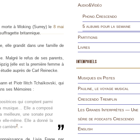
Audio&Vidéo
Phono.Crescendo
5 albums pour la semaine
 morte à Woking (Surrey) le
8 mai
suffragette britannique.
Partitions
e, elle grandit dans une famille de
Livres
e. Malgré le refus de ses parents,
INTEMPORELS
eipzig (elle est la première femme à
e étudie auprès de Carl Reinecke.
Musiques en Pistes
n et Piotr Ilitch Tchaïkovski, qui
Pauline, le voyage musical
dans ses Mémoires :
Crescendo Tremplin
ositrices qui comptent parmi
 la musique… Elle a composé
Les Grands Interprètes — Une
la meilleure, une sonate pour
série de podcasts Crescendo
e elle-même. Elle a donné la
2
 carrière
. »
English
connaissance de Livia Frege par