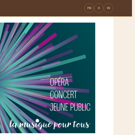
FB
X
IN