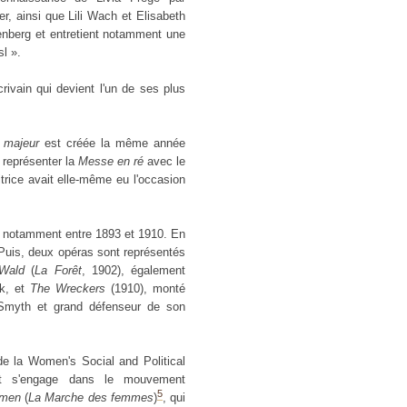
r, ainsi que Lili Wach et Elisabeth
enberg et entretient notamment une
l ».
ivain qui devient l'un de ses plus
 majeur
est créée la même année
t représenter la
Messe en ré
avec le
trice avait elle-même eu l'occasion
, notamment entre 1893 et 1910. En
 Puis, deux opéras sont représentés
Wald
(
La Forêt
, 1902), également
rk, et
The Wreckers
(1910), monté
Smyth et grand défenseur de son
e la Women's Social and Political
t s'engage dans le mouvement
5
omen
(
La Marche des femmes
)
, qui