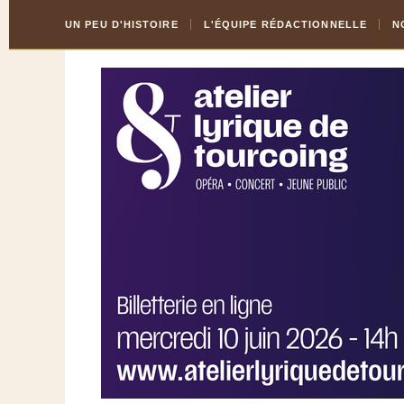
Skip
Aller
UN PEU D'HISTOIRE
L'ÉQUIPE RÉDACTIONNELLE
N
to
à
Content
la
navigation