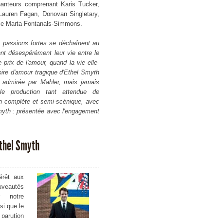
anteurs comprenant Karis Tucker,
 Lauren Fagan, Donovan Singletary,
ole Marta Fontanals-Simmons.
s passions fortes se déchaînent au
ent désespérément leur vie entre le
prix de l'amour, quand la vie elle-
oire d'amour tragique d'Ethel Smyth
e, admirée par Mahler, mais jamais
le production tant attendue de
n complète et semi-scénique, avec
Smyth : présentée avec l'engagement
Ethel Smyth
érêt aux
veautés
r notre
si que le
parution