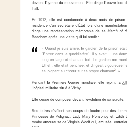
devient l'hymne du mouvement. Elle dirige l'œuvre lors 
Hall.
En 1912, elle est condamnée à deux mois de prison p
résidence d'un secrétaire d’État lors d’une manifestatio
dirige une représentation mémorable de sa
March of 
Beecham après une visite qu'il lui rendit :
« Quand je suis arrivé, le gardien de la prison était p
"Entrez dans le quadrilatère". Il y avait… une do
long en large et chantant fort. Le gardien me mont
Ethel ; elle était penchée, et dirigeait vigoureuse
2
se joignant au chœur sur sa propre chanson
. »
Pendant la Première Guerre mondiale, elle rejoint la
XII
l’hôpital militaire situé à Vichy.
Elle cesse de composer devant l'évolution de sa surdité.
Ses lettres révèlent ses coups de foudre pour des femme
Princesse de Polignac, Lady Mary Ponsonby et Edith So
tombe amoureuse de Virginia Woolf qui, amusée, entretient