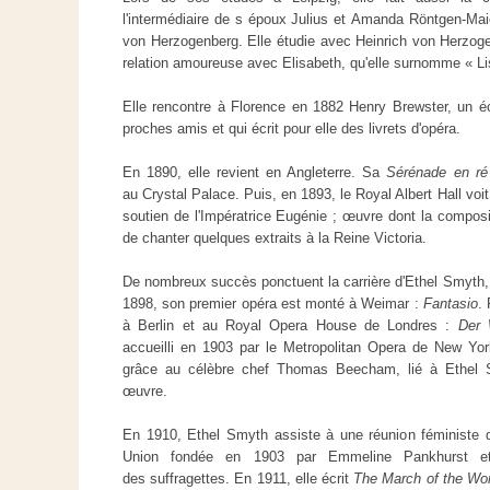
l'intermédiaire de s époux Julius et Amanda Röntgen-Maie
von Herzogenberg. Elle étudie avec Heinrich von Herzog
relation amoureuse avec Elisabeth, qu'elle surnomme « Lis
Elle rencontre à Florence en 1882 Henry Brewster, un écr
proches amis et qui écrit pour elle des livrets d'opéra.
En 1890, elle revient en Angleterre. Sa
Sérénade en ré
au Crystal Palace. Puis, en 1893, le Royal Albert Hall voi
soutien de l'Impératrice Eugénie ; œuvre dont la composi
de chanter quelques extraits à la Reine Victoria.
De nombreux succès ponctuent la carrière d'Ethel Smyth
1898, son premier opéra est monté à Weimar :
Fantasio
.
à Berlin et au Royal Opera House de Londres :
Der 
accueilli en 1903 par le Metropolitan Opera de New Yo
grâce au célèbre chef Thomas Beecham, lié à Ethel 
œuvre.
En 1910, Ethel Smyth assiste à une réunion féministe d
Union fondée en 1903 par Emmeline Pankhurst e
des suffragettes. En 1911, elle écrit
The March of the W