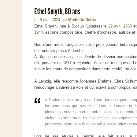
Ethel Smyth, 80 ans
Le 8 avril 2024
par
Michelle Debra
Ethel Smyth, née à Sidcup (Londres) le
22 avril 1858
et
1944
, est une compositrice, cheffe d'orchestre, autrice et 
Née d'une mère française et d'un père général britanniqu
huit enfants près d'Aldershot.
À l'âge de douze ans, elle décide de devenir compositric
elle parvient en 1877 à rejoindre l'école de musique de L
suivre les cours de composition dans cette école), où ell
À Leipzig, elle rencontre Johannes Brahms, Clara Schuman
l'encourage à suivre sa voie et qui écrivit à son propos, 
« Mademoiselle Smyth est l’une des quelques comp
les personnes qui travaillent dans le domaine de
plusieurs œuvres intéressantes, dont j’ai entendu 
violon, extrêmement bien jouée par la compositric
promesse pour l’avenir d’une sérieuse et talentueuse
Lors de ses études à Leipzig, elle fait aussi la 