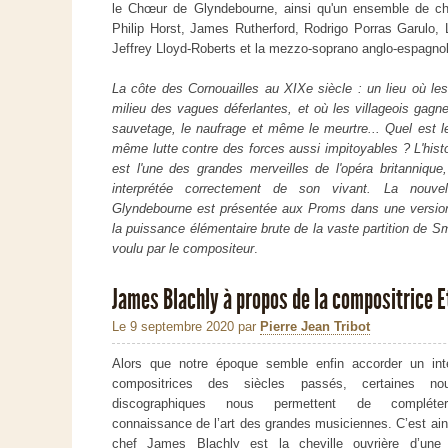
le Chœur de Glyndebourne, ainsi qu'un ensemble de ch
Philip Horst, James Rutherford, Rodrigo Porras Garulo,
Jeffrey Lloyd-Roberts et la mezzo-soprano anglo-espagn
La côte des Cornouailles au XIXe siècle : un lieu où le
milieu des vagues déferlantes, et où les villageois gagn
sauvetage, le naufrage et même le meurtre... Quel est le 
même lutte contre des forces aussi impitoyables ? L'hist
est l'une des grandes merveilles de l'opéra britanniqu
interprétée correctement de son vivant. La nouvel
Glyndebourne est présentée aux Proms dans une versio
la puissance élémentaire brute de la vaste partition de 
voulu par le compositeur
.
James Blachly à propos de la compositrice 
Le 9 septembre 2020
par
Pierre Jean Tribot
Alors que notre époque semble enfin accorder un int
compositrices des siècles passés, certaines nou
discographiques nous permettent de compléte
connaissance de l’art des grandes musiciennes. C’est ain
chef James Blachly est la cheville ouvrière d’une 