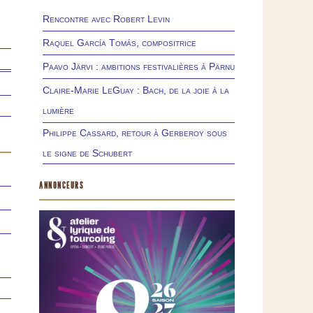
Rencontre avec Robert Levin
Raquel García Tomás, compositrice
Paavo Järvi : ambitions festivalières à Pärnu
Claire-Marie LeGuay : Bach, de la joie à la
lumière
Philippe Cassard, retour à Gerberoy sous
le signe de Schubert
ANNONCEURS