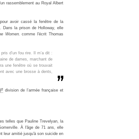
d'un rassemblement au Royal Albert
our avoir cassé la fenêtre de la
n. Dans la prison de Holloway, elle
the Women
comme l'écrit Thomas
,
ris d’un fou rire. Il m’a dit :
uzaine de dames, marchant de
ra une fenêtre où se trouvait
ment avec une brosse à dents,
e
I
division de l’armée française et
s telles que Pauline Trevelyan, la
merville. À l'âge de 71 ans, elle
 leur amitié jusqu'à son suicide en