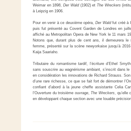
Weimar en 1898,
Der Wald
(1902) et
The Wreckers
(inti
à Leipzig en 1906.
Pour en venir à ce deuxième opéra,
Der Wald
fut créé à l
puis fut présenté au Covent Garden de Londres en juill
affiché au Metropolitan Opera de New York le 11 mars 190
Notons que, durant plus de cent ans, il demeurera le s
femme, présenté sur la scène newyorkaise jusqu’à 2016
Kaija Saariaho.
Tributaire du romantisme tardif, l’écriture d’Ethel Smyth
sans souscrire au wagnérisme ambiant, s’inscrit dans le 
en considération les innovations de Richard Strauss. Son o
d’une rare richesse, ce que se fait fort de démontrer l
confiant d’abord à la jeune cheffe assistante Celia Ca
l’Ouverture du troisième ouvrage,
The Wreckers
, qu’elle
en développant chaque section avec une louable précision