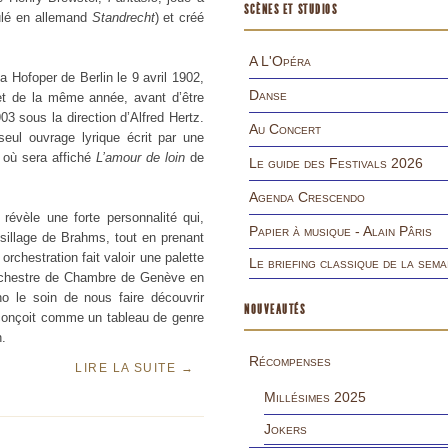
SCÈNES ET STUDIOS
tulé en allemand
Standrecht
) et créé
A L'Opéra
a Hofoper de Berlin le 9 avril 1902,
Danse
et de la même année, avant d’être
3 sous la direction d’Alfred Hertz.
Au Concert
eul ouvrage lyrique écrit par une
 où sera affiché
L’amour de loin
de
Le guide des Festivals 2026
Agenda Crescendo
 révèle une forte personnalité qui,
Papier à musique - Alain Pâris
sillage de Brahms, tout en prenant
rchestration fait valoir une palette
Le briefing classique de la sema
’Orchestre de Chambre de Genève en
no le soin de nous faire découvrir
NOUVEAUTÉS
 conçoit comme un tableau de genre
.
Récompenses
LIRE LA SUITE
→
Millésimes 2025
Jokers