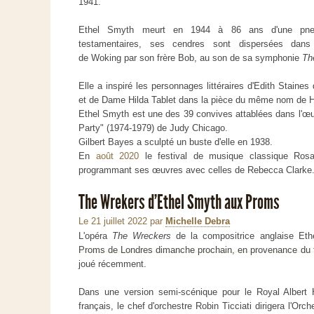
1941.
Ethel Smyth meurt en 1944 à 86 ans d'une pneum
testamentaires, ses cendres sont dispersées dans
de Woking par son frère Bob, au son de sa symphonie
Th
Elle a inspiré les personnages littéraires d'Edith Staine
et de Dame Hilda Tablet dans la pièce du même nom de H
Ethel Smyth est une des 39 convives attablées dans l'œu
Party" (1974-1979) de Judy Chicago.
Gilbert Bayes a sculpté un buste d'elle en 1938.
En
août 2020
le festival de musique classique Ros
programmant ses œuvres avec celles de Rebecca Clarke
The Wrekers d'Ethel Smyth aux Proms
Le 21 juillet 2022
par
Michelle Debra
L'opéra
The Wreckers
de la compositrice anglaise Et
Proms de Londres dimanche prochain, en provenance du fe
joué récemment.
Dans une version semi-scénique pour le Royal Albert H
français, le chef d'orchestre Robin Ticciati dirigera l'Or