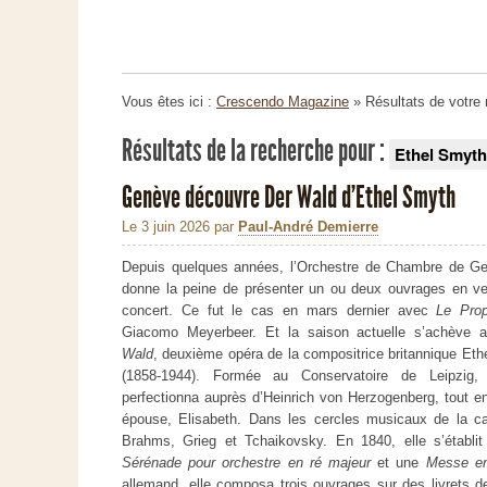
Vous êtes ici :
Crescendo Magazine
» Résultats de votre
Résultats de la recherche pour :
Ethel Smyth
Genève découvre Der Wald d’Ethel Smyth
Le 3 juin 2026
par
Paul-André Demierre
Depuis quelques années, l’Orchestre de Chambre de G
donne la peine de présenter un ou deux ouvrages en ve
concert. Ce fut le cas en mars dernier avec
Le Pro
Giacomo Meyerbeer. Et la saison actuelle s’achève
Wald
, deuxième opéra de la compositrice britannique Et
(1858-1944). Formée au Conservatoire de Leipzig,
perfectionna auprès d’Heinrich von Herzogenberg, tout e
épouse, Elisabeth. Dans les cercles musicaux de la cap
Brahms, Grieg et Tchaikovsky. En 1840, elle s’établi
Sérénade pour orchestre en ré majeur
et une
Messe e
allemand, elle composa trois ouvrages sur des livrets 