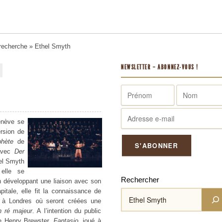
 recherche
» Ethel Smyth
NEWSLETTER – ABONNEZ-VOUS !
enève se
rsion de
phète
de
 avec
Der
hel Smyth
 elle se
Rechercher
n développant une liaison avec son
itale, elle fit la connaissance de
t à Londres où seront créées une
n
ré majeur
. A l’intention du public
de Henry Brewster,
Fantasio
, joué à