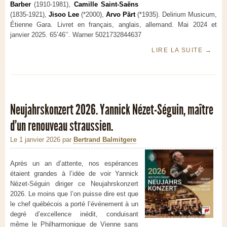
Barber
(1910-1981),
Camille Saint-Saëns
(1835-1921),
Jisoo Lee
(*2000),
Arvo Pärt
(*1935). Delirium Musicum,
Étienne Gara. Livret en français, anglais, allemand. Mai 2024 et
janvier 2025. 65’46’’. Warner 5021732844637
LIRE LA SUITE
→
Neujahrskonzert 2026. Yannick Nézet-Séguin, maître
d’un renouveau straussien.
Le 1 janvier 2026
par
Bertrand Balmitgere
Après un an d’attente, nos espérances
étaient grandes à l’idée de voir Yannick
Nézet-Séguin diriger ce Neujahrskonzert
2026. Le moins que l’on puisse dire est que
le chef québécois a porté l’événement à un
degré d’excellence inédit, conduisant
même le Philharmonique de Vienne sans