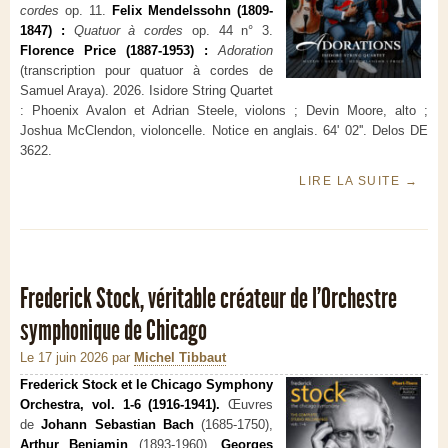
cordes
op. 11.
Felix Mendelssohn (1809-
1847) :
Quatuor à cordes
op. 44 n° 3.
Florence Price (1887-1953) :
Adoration
(transcription pour quatuor à cordes de
Samuel Araya). 2026. Isidore String Quartet
: Phoenix Avalon et Adrian Steele, violons ; Devin Moore, alto ;
Joshua McClendon, violoncelle. Notice en anglais. 64' 02''. Delos DE
3622.
LIRE LA SUITE
→
Frederick Stock, véritable créateur de l’Orchestre
symphonique de Chicago
Le 17 juin 2026
par
Michel Tibbaut
Frederick Stock et le Chicago Symphony
Orchestra, vol. 1-6 (1916-1941).
Œuvres
de
Johann Sebastian Bach
(1685-1750),
Arthur Benjamin
(1893-1960),
Georges