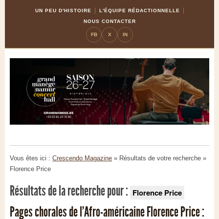
Skip
Aller
UN PEU D'HISTOIRE
L'ÉQUIPE RÉDACTIONNELLE
to
à
NOUS CONTACTER
Content
la
FB
X
IN
navigation
Vous êtes ici :
Crescendo Magazine
» Résultats de votre recherche
»
Florence Price
Résultats de la recherche pour :
Florence Price
Pages chorales de l’Afro-américaine Florence Price :