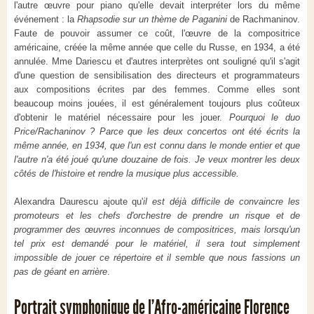
l'autre œuvre pour piano qu'elle devait interpréter lors du même
événement : la
Rhapsodie sur un thème de Paganini
de Rachmaninov.
Faute de pouvoir assumer ce coût, l'œuvre de la compositrice
américaine, créée la même année que celle du Russe, en 1934, a été
annulée. Mme Dariescu et d'autres interprètes ont souligné qu'il s'agit
d'une question de sensibilisation des directeurs et programmateurs
aux compositions écrites par des femmes. Comme elles sont
beaucoup moins jouées, il est généralement toujours plus coûteux
d'obtenir le matériel nécessaire pour les jouer.
Pourquoi le duo
Price/Rachaninov ?
Parce que les deux concertos ont été écrits la
même année, en 1934, que l'un est connu dans le monde entier et que
l'autre n'a été joué qu'une douzaine de fois. Je veux montrer les deux
côtés de l'histoire et rendre la musique plus accessible.
Alexandra Daurescu ajoute qu'
il est déjà difficile de convaincre les
promoteurs et les chefs d'orchestre de prendre un risque et de
programmer des œuvres inconnues de compositrices, mais lorsqu'un
tel prix est demandé pour le matériel, il sera tout simplement
impossible de jouer ce répertoire et il semble que nous fassions un
pas de géant en arrière
.
Portrait symphonique de l’Afro-américaine Florence