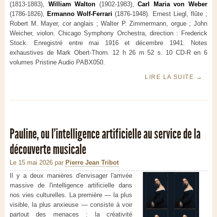
(1813-1883),
William Walton
(1902-1983),
Carl Maria von Weber
(1786-1826),
Ermanno Wolf-Ferrari
(1876-1948). Ernest Liegl, flûte ;
Robert M. Mayer, cor anglais ; Walter P. Zimmermann, orgue ; John
Weicher, violon. Chicago Symphony Orchestra, direction : Frederick
Stock. Enregistré entre mai 1916 et décembre 1941. Notes
exhaustives de Mark Obert-Thorn. 12 h 26 m 52 s. 10 CD-R en 6
volumes Pristine Audio PABX050.
LIRE LA SUITE
→
Pauline, ou l'intelligence artificielle au service de la
découverte musicale
Le 15 mai 2026
par
Pierre Jean Tribot
Il y a deux manières d'envisager l'arrivée
massive de l'intelligence artificielle dans
nos vies culturelles. La première — la plus
visible, la plus anxieuse — consiste à voir
partout des menaces : la créativité