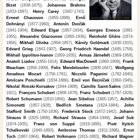
Bizet
(1838-1875),
Johannes Brahms
(1833-1897),
Henry Carey
(1687-1743),
Ernest Chausson
(1855-1899),
Ernő
Dohnányi
(1877-1960),
Antonín Dvořák
(1841-1904),
Edward Elgar
(1857-1934),
Georges Enesco
(1881-
1955),
Alexandre Glazounov
(1865-1936),
Reinhold Glière
(1874-
1956),
Mikhaïl Glinka
(1804-1857),
Károly Goldmark
(1830-1915),
Edvard Grieg
(1843-1907),
Georg Friedrich Haendel
(1685-1759),
Mikhaïl Ippolitov-Ivanov
(1859-1935),
Armas Järnefelt
(1869-1958),
Anatoli Liadov
(1855-1914),
Edward MacDowell
(1860-1908),
Frank
Meacham
(1856-1909),
Felix Mendelssohn
(1809-1847),
Wolfgang
Amadeus Mozart
(1756-1791),
Niccolò Paganini
(1782-1840),
Amilcare Ponchielli
(1834-1886),
Emil von Řezníček
(1860-1945),
Nikolaï Rimski-Korsakov
(1844-1908),
Camille Saint-Saëns
(1835-
1921),
François Schubert
(1808-1878),
Franz Schubert
(1797-1828),
Robert Schumann
(1810-1856),
Jean Sibelius
(1865-1957),
Achille
Simonetti
(1857-1928),
Bedřich Smetana
(1824-1884),
John
Stafford Smith
(1750-1836),
Frederick Stock
(1872-1942),
Johann
Strauss II
(1825-1899),
Richard Strauss
(1864-1949),
Josef Suk
(1874-1935),
Franz von Suppé
(1819-1895),
Piotr Ilyitch
Tchaïkovski
(1840-1893),
Ambroise Thomas
(1811-1896),
Ernst
Toch
(1887-1964),
Robert Volkmann
(1815-1883),
Richard Wagner