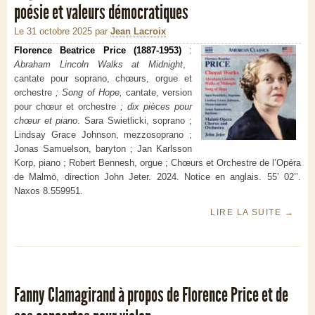
poésie et valeurs démocratiques
Le 31 octobre 2025
par
Jean Lacroix
Florence Beatrice Price (1887-1953)
:
Abraham Lincoln Walks at Midnight
,
cantate pour soprano, chœurs, orgue et
orchestre
; Song of Hope,
cantate, version
pour chœur et orchestre
; dix pièces pour
chœur
et piano
. Sara Swietlicki, soprano ;
Lindsay Grace Johnson, mezzosoprano ;
Jonas Samuelson, baryton ; Jan Karlsson
Korp, piano ; Robert Bennesh, orgue ; Chœurs et Orchestre de l’Opéra
de Malmö, direction John Jeter. 2024. Notice en anglais. 55’ 02’’.
Naxos 8.559951.
LIRE LA SUITE
→
Fanny Clamagirand à propos de Florence Price et de