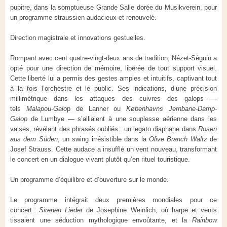
pupitre, dans la somptueuse Grande Salle dorée du Musikverein, pour
un programme straussien audacieux et renouvelé.
Direction magistrale et innovations gestuelles.
Rompant avec cent quatre-vingt-deux ans de tradition, Nézet-Séguin a
opté pour une direction de mémoire, libérée de tout support visuel.
Cette liberté lui a permis des gestes amples et intuitifs, captivant tout
à la fois l’orchestre et le public. Ses indications, d’une précision
millimétrique dans les attaques des cuivres des galops —
tels
Malapou-Galo
p de Lanner ou
Københavns Jernbane-Damp-
Galop
de Lumbye — s’alliaient à une souplesse aérienne dans les
valses, révélant des phrasés oubliés : un legato diaphane dans
Rosen
aus dem Süden
, un swing irrésistible dans la
Olive Branch
Waltz
de
Josef Strauss. Cette audace a insufflé un vent nouveau, transformant
le concert en un dialogue vivant plutôt qu’en rituel touristique.
Un programme d’équilibre et d’ouverture sur le monde.
Le programme intégrait deux premières mondiales pour ce
concert :
Sirenen Lieder
de Josephine Weinlich, où harpe et vents
tissaient une séduction mythologique envoûtante, et la
Rainbow