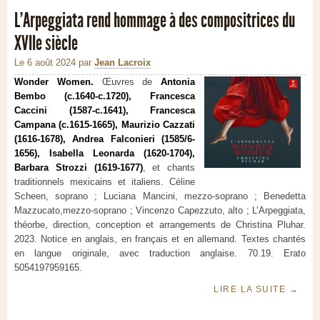
L’Arpeggiata rend hommage à des compositrices du
XVIIe siècle
Le 6 août 2024
par
Jean Lacroix
Wonder Women.
Œuvres de
Antonia
Bembo (c.1640-c.1720), Francesca
Caccini (1587-c.1641), Francesca
Campana (c.1615-1665), Maurizio Cazzati
(1616-1678), Andrea Falconieri (1585/6-
1656), Isabella Leonarda (1620-1704),
Barbara Strozzi (1619-1677)
, et chants
traditionnels mexicains et italiens. Céline
Scheen, soprano ; Luciana Mancini, mezzo-soprano ; Benedetta
Mazzucato,mezzo-soprano ; Vincenzo Capezzuto, alto ; L’Arpeggiata,
théorbe, direction, conception et arrangements de Christina Pluhar.
2023. Notice en anglais, en français et en allemand. Textes chantés
en langue originale, avec traduction anglaise. 70.19. Erato
5054197959165.
LIRE LA SUITE
→