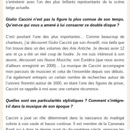
s’entretenir avec l’un des plus brillants représentants de la scène
belge actuelle.
Giulio Caccini n’est pas la figure la plus connue de son temps.
Qu’est-ce qui vous a amené à lui consacrer ce double disque ?
C’est pourtant l’une des plus importantes… Comme beaucoup de
chanteurs, j’ai découvert Giulio Caccini par son
Amarilli, mia bella
que
l'on trouve dans un des volumes des
Arie Antiche
. Je devais avoir 12
ans et ça a été un réel coup de foudre. Je me suis intéressé à son
œuvre, découvert ses
Nuove Musiche,
son
Euridice
(que nous avons
d’ailleurs enregistré en 2008)… La musique de Caccini accompagne
mon parcours de musicien et celui de l’ensemble depuis ses débuts.
J’ai également entrepris un certain nombre de recherches autour de
l’univers florentin autour de 1600, en étant l’une des figures de proue,
Caccini se rappelle à moi avec une certaine récurrence.
Quelles sont ses particularités stylistiques ? Comment s’intègre-
t-il dans la musique de son époque ?
Caccini a joué un rôle déterminant dans la naissance du madrigal
soliste à voix seule et basse continue. Il est membre de la Camerata
Bardi qui à dans le dernier quart du dix-septième siècle, regroupe les