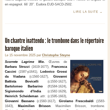
en espagnol. 66’ 20’’. Eudora EUD-SACD-2502.
LIRE LA SUITE
→
Un chantre inattendu : le trombone dans le répertoire
baroque italien
Le 15 novembre 2025
par
Christophe Steyne
Scorrete Lagrime Mie
.
Œuvres de
Barbara Strozzi
(1619-1677),
Francesca
Caccini
(1587-p1641),
Lodovico Grossi
da Viadana
(c1560-1627),
Giovanni
Battista Bovicelli
(c1550-1627),
Bartolomeo Barbarino
(fl1584-1624),
Sigismondo d’India
(c1582-1629),
Heinrich Scheideman
attr
. (c1595-1663),
Giovanni Bassano
(c1560-1617),
Girolamo Frescobaldi
(1583-
1643),
Maximilien Brisson
. Maximilien Brisson, trombone.