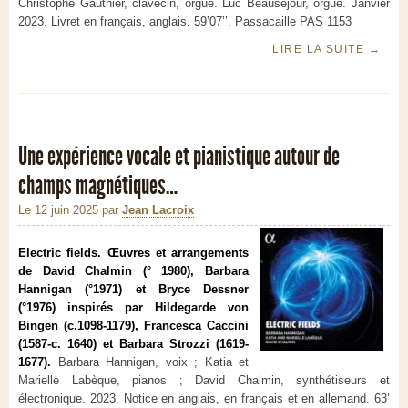
Christophe Gauthier, clavecin, orgue. Luc Beauséjour, orgue. Janvier
2023. Livret en français, anglais. 59’07’’. Passacaille PAS 1153
LIRE LA SUITE
→
Une expérience vocale et pianistique autour de
champs magnétiques…
Le 12 juin 2025
par
Jean Lacroix
Electric fields. Œuvres et arrangements
de David Chalmin (° 1980), Barbara
Hannigan (°1971) et Bryce Dessner
(°1976) inspirés par Hildegarde von
Bingen (c.1098-1179), Francesca Caccini
(1587-c. 1640) et Barbara Strozzi (1619-
1677).
Barbara Hannigan, voix ; Katia et
Marielle Labèque, pianos ; David Chalmin, synthétiseurs et
électronique. 2023. Notice en anglais, en français et en allemand. 63’