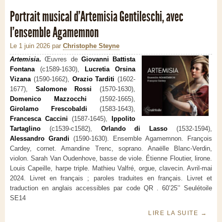
Portrait musical d’Artemisia Gentileschi, avec
l’ensemble Agamemnon
Le 1 juin 2026
par
Christophe Steyne
Artemisia
.
Œuvres de
Giovanni Battista
Fontana
(c1589-1630),
Lucretia Orsina
Vizana
(1590-1662),
Orazio Tarditi
(1602-
1677),
Salomone Rossi
(1570-1630),
Domenico Mazzocchi
(1592-1665),
Girolamo Frescobaldi
(1583-1643),
Francesca Caccini
(1587-1645),
Ippolito
Tartaglino
(c1539-c1582),
Orlando di Lasso
(1532-1594),
Alessandro Grandi
(1590-1630). Ensemble Agamemnon. François
Cardey, cornet. Amandine Trenc, soprano. Anaëlle Blanc-Verdin,
violon. Sarah Van Oudenhove, basse de viole. Étienne Floutier, lirone.
Louis Capeille, harpe triple. Mathieu Valfré, orgue, clavecin. Avril-mai
2024. Livret en français ; paroles traduites en français. Livret et
traduction en anglais accessibles par code QR . 60’25’’ Seulétoile
SE14
LIRE LA SUITE
→