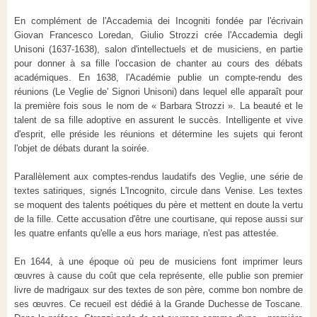
En complément de l'Accademia dei Incogniti fondée par l'écrivain
Giovan Francesco Loredan, Giulio Strozzi crée l'Accademia degli
Unisoni (1637-1638), salon d'intellectuels et de musiciens, en partie
pour donner à sa fille l'occasion de chanter au cours des débats
académiques. En 1638, l'Académie publie un compte-rendu des
réunions (Le Veglie de' Signori Unisoni) dans lequel elle apparaît pour
la première fois sous le nom de « Barbara Strozzi ». La beauté et le
talent de sa fille adoptive en assurent le succès. Intelligente et vive
d'esprit, elle préside les réunions et détermine les sujets qui feront
l'objet de débats durant la soirée.
Parallèlement aux comptes-rendus laudatifs des Veglie, une série de
textes satiriques, signés L'Incognito, circule dans Venise. Les textes
se moquent des talents poétiques du père et mettent en doute la vertu
de la fille. Cette accusation d'être une courtisane, qui repose aussi sur
les quatre enfants qu'elle a eus hors mariage, n'est pas attestée.
En 1644, à une époque où peu de musiciens font imprimer leurs
œuvres à cause du coût que cela représente, elle publie son premier
livre de madrigaux sur des textes de son père, comme bon nombre de
ses œuvres. Ce recueil est dédié à la Grande Duchesse de Toscane.