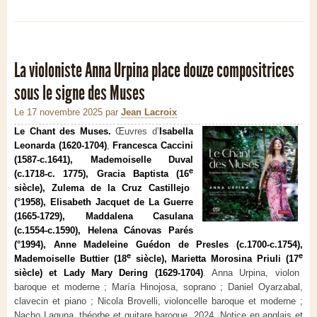
La violoniste Anna Urpina place douze compositrices
sous le signe des Muses
Le 17 novembre 2025
par
Jean Lacroix
Le Chant des Muses.
Œuvres d’
Isabella
Leonarda (1620-1704)
,
Francesca Caccini
(1587-c.1641), Mademoiselle Duval
e
(c.1718-c. 1775), Gracia Baptista (16
siècle), Zulema de la Cruz Castillejo
(°1958), Elisabeth Jacquet de La Guerre
(1665-1729), Maddalena Casulana
(c.1554-c.1590), Helena Cánovas Parés
(°1994), Anne Madeleine Guédon de Presles (c.1700-c.1754),
e
e
Mademoiselle Buttier (18
siècle), Marietta Morosina Priuli (17
siècle) et Lady Mary Dering (1629-1704)
. Anna Urpina, violon
baroque et moderne ; María Hinojosa, soprano ; Daniel Oyarzabal,
clavecin et piano ; Nicola Brovelli, violoncelle baroque et moderne ;
Nacho Laguna, théorbe et guitare baroque. 2024. Notice en anglais et