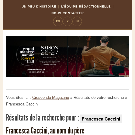
Skip
Aller
UN PEU D'HISTOIRE
L'ÉQUIPE RÉDACTIONNELLE
to
à
NOUS CONTACTER
Content
la
FB
X
IN
navigation
Vous êtes ici :
Crescendo Magazine
» Résultats de votre recherche
»
Francesca Caccini
Résultats de la recherche pour :
Francesca Caccini
Francesca Caccini, au nom du père