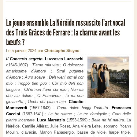
Le jeune ensemble La Néréide ressuscite l’art vocal
des Trois Grâces de Ferrare : la charrue avant les
bœufs ?
Le 5 janvier 2024
par
Christophe Steyne
Il Concerto segreto
. Luzzasco Luzzaschi
c1545-1607) :
T’amo mia vita
;
O dolcezze
amarissime d’Amore
;
Stral pugente
d’Amore
;
Auro soave
;
Deh vieni ormai cor
mio
;
Troppo ben puo
;
Cor mio deh non
languire
;
Ch’io non t’ami cor mio
;
Non sa
che sia dolore
;
O Primavera
;
Io mi son
giovinetta
;
Occhi del pianto mio
.
Claudio
Monteverdi
(1567-1643) :
Come dolce hoggi l’auretta
.
Francesca
Caccini
(1587-1641) :
Le tre sirene
;
Le tre damigelle
;
Coro delle
piante incantate
.
Luca Marenzio
(1553-1599) :
Belle ne fe’ natura
. La
Néréide. Camille Allérat, Julie Roset, Ana Vieira Leite, soprano. Yoann
Moulin, clavecin. Manon Papasergio, basse de viole, harpe triple.