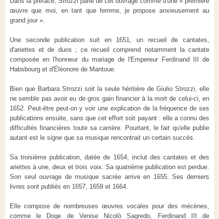
Dans la préface, Strozzi parle de cet ouvrage comme d'une « première
œuvre que moi, en tant que femme, je propose anxieusement au
grand jour ».
Une seconde publication suit en 1651, un recueil de cantates,
d'ariettes et de duos ; ce recueil comprend notamment la cantate
composée en l'honneur du mariage de l'Empereur Ferdinand III de
Habsbourg et d'Éléonore de Mantoue.
Bien que Barbara Strozzi soit la seule héritière de Giulio Strozzi, elle
ne semble pas avoir eu de gros gain financier à la mort de celui-ci, en
1652. Peut-être peut-on y voir une explication de la fréquence de ses
publications ensuite, sans que cet effort soit payant : elle a connu des
difficultés financières toute sa carrière. Pourtant, le fait qu'elle publie
autant est le signe que sa musique rencontrait un certain succès.
Sa troisième publication, datée de 1654, inclut des cantates et des
ariettes à une, deux et trois voix. Sa quatrième publication est perdue.
Son seul ouvrage de musique sacrée arrive en 1655. Ses derniers
livres sont publiés en 1657, 1659 et 1664.
Elle compose de nombreuses œuvres vocales pour des mécènes,
comme le Doge de Venise Nicolò Sagredo, Ferdinand III de