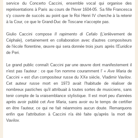
service du Concerto Caccini, ensemble vocal qui organise des
représentations à Paris au cours de l'hiver 1604-05. Sa fille Francesca
s'y couvre de succès au point que le Roi Henri IV cherche à la retenir
à la Cour, ce que le Grand-Duc de Toscane n'accepte pas.
Giulio Caccini compose
Il rapimento di Cefalo
(L'enlèvement de
Céphale), certainement en collaboration avec d'autres compositeurs
de l'école florentine, œuvre qui sera donnée trois jours après l
'Euridice
de Peri.
Le grand public connaît Caccini par une œuvre dont manifestement il
n'est pas l'auteur : ce que l'on nomme couramment l' «
Ave Maria
de
Caccini » est d'un compositeur russe du XXe siècle, Vladimir Vavilov.
Cet auteur russe mort en 1973 avait l'habitude de réaliser de
nombreux pastiches qu'il attribuait à toutes sortes de musiciens, sans
tenir compte de la vraisemblance stylistique. Il est mort peu d'années
après avoir publié cet
Ave Maria
, sans avoir eu le temps de certifier
en être l'auteur, ce qui ne fait néanmoins aucun doute. Remarquons
enfin que l'attribution à Caccini n'a été faite qu'après la mort de
Vavilov.