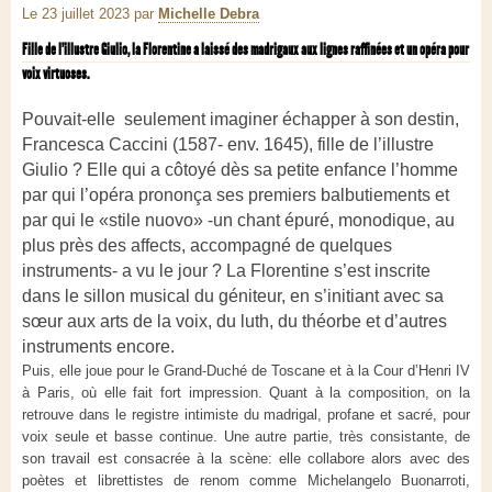
Le 23 juillet 2023
par
Michelle Debra
Fille de l’illustre Giulio, la Florentine a laissé des madrigaux aux lignes raffinées et un opéra pour
voix virtuoses.
Pouvait-elle seulement imaginer échapper à son destin,
Francesca Caccini (1587- env. 1645), fille de l’illustre
Giulio ? Elle qui a côtoyé dès sa petite enfance l’homme
par qui l’opéra prononça ses premiers balbutiements et
par qui le «stile nuovo» -un chant épuré, monodique, au
plus près des affects, accompagné de quelques
instruments- a vu le jour ? La Florentine s’est inscrite
dans le sillon musical du géniteur, en s’initiant avec sa
sœur aux arts de la voix, du luth, du théorbe et d’autres
instruments encore.
Puis, elle joue pour le Grand-Duché de Toscane et à la Cour d’Henri IV
à Paris, où elle fait fort impression. Quant à la composition, on la
retrouve dans le registre intimiste du madrigal, profane et sacré, pour
voix seule et basse continue. Une autre partie, très consistante, de
son travail est consacrée à la scène: elle collabore alors avec des
poètes et librettistes de renom comme Michelangelo Buonarroti,