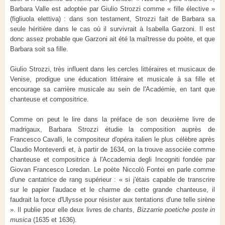
Barbara Valle est adoptée par Giulio Strozzi comme « fille élective »
(figliuola elettiva) : dans son testament, Strozzi fait de Barbara sa
seule héritière dans le cas où il survivrait à Isabella Garzoni. Il est
donc assez probable que Garzoni ait été la maîtresse du poète, et que
Barbara soit sa fille.
Giulio Strozzi, très influent dans les cercles littéraires et musicaux de
Venise, prodigue une éducation littéraire et musicale à sa fille et
encourage sa carrière musicale au sein de l'Académie, en tant que
chanteuse et compositrice.
Comme on peut le lire dans la préface de son deuxième livre de
madrigaux, Barbara Strozzi étudie la composition auprès de
Francesco Cavalli, le compositeur d'opéra italien le plus célèbre après
Claudio Monteverdi et, à partir de 1634, on la trouve associée comme
chanteuse et compositrice à l'Accademia degli Incogniti fondée par
Giovan Francesco Loredan. Le poète Niccolò Fontei en parle comme
d'une cantatrice de rang supérieur : « si j'étais capable de transcrire
sur le papier l'audace et le charme de cette grande chanteuse, il
faudrait la force d'Ulysse pour résister aux tentations d'une telle sirène
». Il publie pour elle deux livres de chants,
Bizzarrie poetiche poste in
musica
(1635 et 1636).