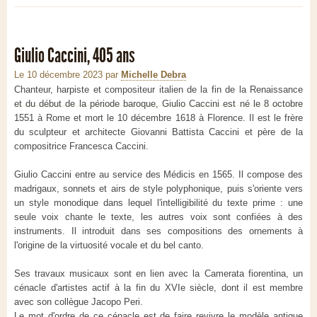
Giulio Caccini, 405 ans
Le 10 décembre 2023
par
Michelle Debra
Chanteur, harpiste et compositeur italien de la fin de la Renaissance
et du début de la période baroque, Giulio Caccini est né le 8 octobre
1551 à Rome et mort le 10 décembre 1618 à Florence. Il est le frère
du sculpteur et architecte Giovanni Battista Caccini et père de la
compositrice Francesca Caccini.
Giulio Caccini entre au service des Médicis en 1565. Il compose des
madrigaux, sonnets et airs de style polyphonique, puis s'oriente vers
un style monodique dans lequel l'intelligibilité du texte prime : une
seule voix chante le texte, les autres voix sont confiées à des
instruments. Il introduit dans ses compositions des ornements à
l'origine de la virtuosité vocale et du bel canto.
Ses travaux musicaux sont en lien avec la Camerata fiorentina, un
cénacle d'artistes actif à la fin du XVIe siècle, dont il est membre
avec son collègue Jacopo Peri.
Le mot d'ordre de ce cénacle est de faire revivre le modèle antique