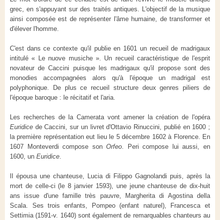
grec, en s'appuyant sur des traités antiques. L'objectif de la musique
ainsi composée est de représenter l'âme humaine, de transformer et
d'élever l'homme.
C'est dans ce contexte qu'il publie en 1601 un recueil de madrigaux
intitulé « Le nuove musiche ». Un recueil caractéristique de l'esprit
novateur de Caccini puisque les madrigaux qu'il propose sont des
monodies accompagnées alors qu'à l'époque un madrigal est
polyphonique. De plus ce recueil structure deux genres piliers de
l'époque baroque : le récitatif et l'aria.
Les recherches de la Camerata vont amener la création de l'opéra
Euridice
de Caccini, sur un livret d'Ottavio Rinuccini, publié en 1600 ;
la première représentation eut lieu le 5 décembre 1602 à Florence. En
1607 Monteverdi compose son
Orfeo
. Peri compose lui aussi, en
1600, un
Euridice
.
Il épousa une chanteuse, Lucia di Filippo Gagnolandi puis, après la
mort de celle-ci (le 8 janvier 1593), une jeune chanteuse de dix-huit
ans issue d'une famille très pauvre, Margherita di Agostina della
Scala. Ses trois enfants, Pompeo (enfant naturel), Francesca et
Settimia (1591-v. 1640) sont également de remarquables chanteurs au