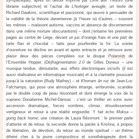
sympathique), après un détour imprimé par Livre aux Trésors (une
librairie subjective) et l’achat de
L’horloger aveugle
, un texte de
Richard Dawkins, scientifique et passionné, qui œuvre à persuader de
la validité de la théorie darwinienne (à l’heure où d’autres – souvent
les mêmes – malaxent autisme, vaccins et absence de discernement
dans une même mixture obscurantiste) – dont j’entame les premières
pages au centre de Liège, devant un jus d’orange frais et une part de
tarte flan et chocolat – faite pour pourfendre la foi. La soirée
d’ouverture se décline en avant et après entracte et je retrouve avec
plaisir deux des pièces compilées sur le disque
Polaroïds
de
l’Ensemble Hopper,
(
Dé)fragmentation 2.0
de Gilles Doneux – une
musique tendue, déroutante, aux effets électroniques incisifs (il est
aussi réalisateur en informatique musicale) et à la clarinette poussant
jusqu’à la saturation (Rudy Mathey) – et
Khorram ân ruz
de Jean-Luc
Fafchamps, qui pose une atmosphère étrange, embrumée, scandée
par le double coup de peau résonnant et dont émerge la voix de la
soprano Donatienne Michel-Dansac : c’est un thriller en sons avec
ascension dramatique, forces sombres, climax, étourdissement
vertigineux et retour à une réalité engourdie. Y fait écho
Mokṣa –
going back home
, une création de Laura Résimont : le premier parle
d’attente et de retour, la seconde donne la parole à Krishna, à propos
de libération, de dévotion, du retour au monde spirituel – un thème
éthéré cher à la jeune compositrice et sonothérapeute dont la