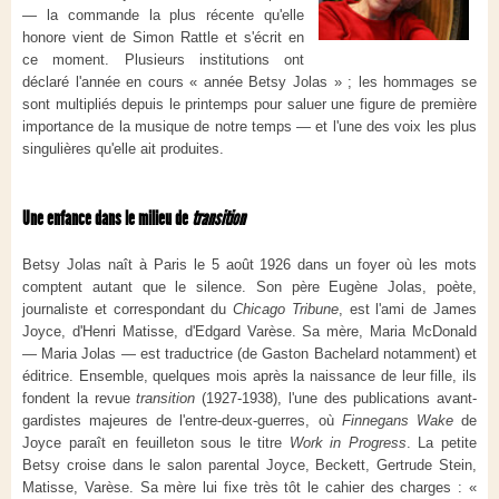
— la commande la plus récente qu'elle
honore vient de Simon Rattle et s'écrit en
ce moment. Plusieurs institutions ont
déclaré l'année en cours « année Betsy Jolas » ; les hommages se
sont multipliés depuis le printemps pour saluer une figure de première
importance de la musique de notre temps — et l'une des voix les plus
singulières qu'elle ait produites.
Une enfance dans le milieu de
transition
Betsy Jolas naît à Paris le 5 août 1926 dans un foyer où les mots
comptent autant que le silence. Son père Eugène Jolas, poète,
journaliste et correspondant du
Chicago Tribune
, est l'ami de James
Joyce, d'Henri Matisse, d'Edgard Varèse. Sa mère, Maria McDonald
— Maria Jolas — est traductrice (de Gaston Bachelard notamment) et
éditrice. Ensemble, quelques mois après la naissance de leur fille, ils
fondent la revue
transition
(1927-1938), l'une des publications avant-
gardistes majeures de l'entre-deux-guerres, où
Finnegans Wake
de
Joyce paraît en feuilleton sous le titre
Work in Progress
. La petite
Betsy croise dans le salon parental Joyce, Beckett, Gertrude Stein,
Matisse, Varèse. Sa mère lui fixe très tôt le cahier des charges : «