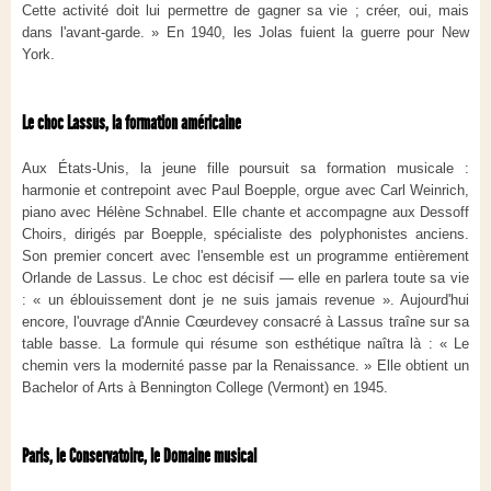
Cette activité doit lui permettre de gagner sa vie ; créer, oui, mais
dans l'avant-garde. » En 1940, les Jolas fuient la guerre pour New
York.
Le choc Lassus, la formation américaine
Aux États-Unis, la jeune fille poursuit sa formation musicale :
harmonie et contrepoint avec Paul Boepple, orgue avec Carl Weinrich,
piano avec Hélène Schnabel. Elle chante et accompagne aux Dessoff
Choirs, dirigés par Boepple, spécialiste des polyphonistes anciens.
Son premier concert avec l'ensemble est un programme entièrement
Orlande de Lassus. Le choc est décisif — elle en parlera toute sa vie
: « un éblouissement dont je ne suis jamais revenue ». Aujourd'hui
encore, l'ouvrage d'Annie Cœurdevey consacré à Lassus traîne sur sa
table basse. La formule qui résume son esthétique naîtra là : « Le
chemin vers la modernité passe par la Renaissance. » Elle obtient un
Bachelor of Arts à Bennington College (Vermont) en 1945.
Paris, le Conservatoire, le Domaine musical