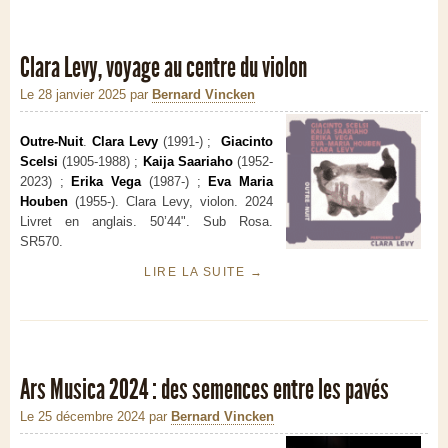
Clara Levy, voyage au centre du violon
Le 28 janvier 2025
par
Bernard Vincken
Outre​-​Nuit
.
Clara Levy
(1991-) ;
Giacinto
Scelsi
(1905-1988) ;
Kaija Saariaho
(1952-
2023) ;
Erika Vega
(1987-) ;
Eva Maria
Houben
(1955-). Clara Levy, violon. 2024
Livret en anglais. 50’44". Sub Rosa.
SR570.
LIRE LA SUITE
→
Ars Musica 2024 : des semences entre les pavés
Le 25 décembre 2024
par
Bernard Vincken