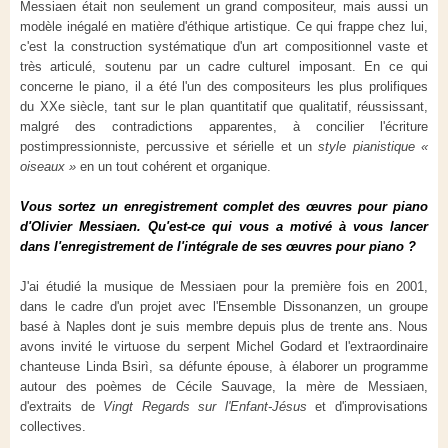
Messiaen était non seulement un grand compositeur, mais aussi un
modèle inégalé en matière d'éthique artistique. Ce qui frappe chez lui,
c'est la construction systématique d'un art compositionnel vaste et
très articulé, soutenu par un cadre culturel imposant. En ce qui
concerne le piano, il a été l'un des compositeurs les plus prolifiques
du XXe siècle, tant sur le plan quantitatif que qualitatif, réussissant,
malgré des contradictions apparentes, à concilier l'écriture
postimpressionniste, percussive et sérielle et un
style pianistique «
oiseaux »
en un tout cohérent et organique.
Vous sortez un enregistrement complet des œuvres pour piano
d'Olivier Messiaen. Qu'est-ce qui vous a motivé à vous lancer
dans l'enregistrement de l'intégrale de ses œuvres pour piano ?
J'ai étudié la musique de Messiaen pour la première fois en 2001,
dans le cadre d'un projet avec l'Ensemble Dissonanzen, un groupe
basé à Naples dont je suis membre depuis plus de trente ans. Nous
avons invité le virtuose du serpent Michel Godard et l'extraordinaire
chanteuse Linda Bsirì, sa défunte épouse, à élaborer un programme
autour des poèmes de Cécile Sauvage, la mère de Messiaen,
d'extraits de
Vingt Regards sur l'Enfant-Jésus
et d'improvisations
collectives.