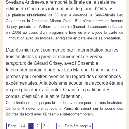
Svetlana Andreeva a remporté la finale de la seizième
édition du Concours international de piano d’Orléans.
La pianiste ukrainienne de 35 ans a devancé le Sud-Africain Leo
Gevisser et la Japonaise Misora Ozaki. Elle s’est attirée les faveurs
du jury, présidé par Wilhem Latchoumia (lauréat du concours orléanais
en 2006) au cours d’un programme libre où elle a joué la carte de
l’innovation avec un morceau enregistré en parallèle de sa prestation.
L’après-midi avait commencé par l’interprétation par les
trois finalistes du premier mouvement de
Vortex
temporum
de Gérard Grisey, avec l’Ensemble
Intercontemporain dirigé par Léo Margue. Une mise en
jambes pour oreilles averties au regard des dissonances
expérimentales. À la troisième écoute, les accords étaient
un peu plus doux à écouter. Quant à la partition des
cordes, c’est sûr, elle attire l’attention.
Cette finale ne marque pas la fin de l’aventure pour les trois finalistes.
Ce lundi 4 novembre au soir, à Paris, ils seront sur la scène des
Bouffes du Nord avec l’Ensemble Intercontemporain.
Page 1 / 4
1
2
3
…
»
Dernière page »