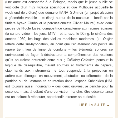
(une autre est consacrée à la Pologne, tandis que le jeune public se
voit doté d’un
mini musica
spécifique et que Mulhouse accueille le
week-end de clôture) que démarre HANATSUmiroir (un projet alsacien
à géométrie variable – et élargi autour de la musique – fondé par la
flûtiste Ayako Okubo et le percussionniste Olivier Maurel) avec deux
pièces de Nicole Lizée, compositrice canadienne aux racines éparses
(la culture vidéo – les jeux, MTV – et la rave, le DJing, le cinéma des
années 1960, les bugs des vieilles machines modernes…) :
Ouijist
reflète cette sur-hybridation, au point que l’éclatement des points de
repère tient lieu de ligne de conduite – les éléments sonores se
surimposent de façon à déstructurer la compréhension des relations
qu’ils pourraient entretenir entre eux ;
Colliding Galaxies
poursuit la
logique de déséquilibre, mêlant souffles et frottements de papiers,
clap hands aux instruments, le tout suspendu à la projection en
arrière-plan d’images en mouvement, abstraites ou déformées, de la
partition ou de l’astronaute en rotation dans l’espace Kubrickien (HAL
est toujours aussi inquiétant) – des deux œuvres, je penche pour la
seconde, mais, à défaut d’une conviction franche, être décontenancé
est un incitant à réécouter, approfondir, exercer sa curiosité.
LIRE LA SUITE
→