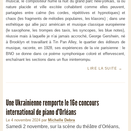
musical, le compositeur hume la nuit du grand parc new-yorkais, là où
nature placide et ville excitée cohabitent comme elles peuvent,
partagées entre calme (les cordes, répétitives et hypnotiques) et
chaos (les fragments de mélodies populaires, les klaxons) ; dans une
esthétique qui allie jazz américain et musique classique européenne
(le saxophone, les trompes des taxis, les syncopes, les blue notes),
réussie mais à laquelle je n’ai jamais accroché, George Gershwin, né
à Brooklyn et travaillant à Tin Pan Alley, le quartier des éditeurs de
musique, raconte, en 1928, ses expériences de la vie parisienne : le
BNO se donne dans ce poème symphonique coloré et effervescent,
enchaînant les sections dans un flux ininterrompu.
LIRE LA SUITE
→
Une Ukrainienne remporte le 16e concours
international de piano d'Orléans
Le 4 novembre 2024
par
Michelle Debra
Samedi 2 novembre, sur la scène du théâtre d’Orléans,