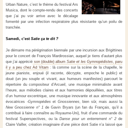
Urban Nature, c’est le thème du festival Ars
Musica, dont le compte-rendu des concerts
que j’ai pu voir arrive avec le décalage
fomenté par une infection respiratoire plus résistante qu’un poilu de
tranchée.
Samedi, c’est
Satie ça te dit ?
Je démarre ma pérégrination biennale par une incursion aux Brigittines
pour le concert de François Mardirossian, auquel je tiens d’autant plus
que j’ai apprécié
son (double) album
Satie et les Gymnopédistes
, paru
il y a peu chez Ad Vitam
: là comme sur la scène de la chapelle, le
jeune pianiste, enjoué (il raconte, décrypte, empoche le public) et
doué (un jeu souple et vivant, aux humeurs manifestes) parcourt le
répertoire du compositeur d’Arcueil, une musique minimaliste avant
l’heure, aux mélodies claires et aux harmonies dépouillées, aux titres
d’un humour excentrique, une musique innovante et aux atmosphères
évocatrices -
Gymnopédies
et
Gnossiennes
, bien sûr, mais aussi la
New Gnossienne n° 1
de Gavin Bryars (un fan du Français, qu’il a
contribué à faire connaître au Royaume-Uni), fruit d’une commande du
festival Superspectives, ou la
Danse pour un enterrement n° 2
de
Claire Vailler, création imaginaire d’une pièce dont Satie n’a laissé que