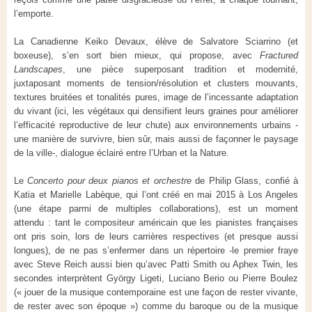
l’emporte.
La Canadienne Keiko Devaux, élève de Salvatore Sciarrino (et
boxeuse), s’en sort bien mieux, qui propose, avec
Fractured
Landscapes
, une pièce superposant tradition et modernité,
juxtaposant moments de tension/résolution et clusters mouvants,
textures bruitées et tonalités pures, image de l’incessante adaptation
du vivant (ici, les végétaux qui densifient leurs graines pour améliorer
l’efficacité reproductive de leur chute) aux environnements urbains -
une manière de survivre, bien sûr, mais aussi de façonner le paysage
de la ville-, dialogue éclairé entre l’Urban et la Nature.
Le
Concerto pour deux pianos et orchestre
de Philip Glass, confié à
Katia et Marielle Labèque, qui l’ont créé en mai 2015 à Los Angeles
(une étape parmi de multiples collaborations), est un moment
attendu : tant le compositeur américain que les pianistes françaises
ont pris soin, lors de leurs carrières respectives (et presque aussi
longues), de ne pas s’enfermer dans un répertoire -le premier fraye
avec Steve Reich aussi bien qu’avec Patti Smith ou Aphex Twin, les
secondes interprètent György Ligeti, Luciano Berio ou Pierre Boulez
(« jouer de la musique contemporaine est une façon de rester vivante,
de rester avec son époque ») comme du baroque ou de la musique