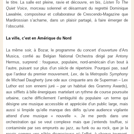
le titre. La salle est pleine, ravie et découvre, en bis,
Listen To The
Quiet Voice
, morceau solennel et désarmant du regretté Dominique
Lawalrée, compositeur et collaborateur de Crescendo-Magazine que
Mardirossian s’acharne, dans un plaisir partagé, à faire émerger de
l’obscurité.
La ville, c’est en Amérique du Nord
La même soir, à Bozar, le programme du concert d’ouverture d’Ars
Musica, confié au Belgian National Orchestra dirigé par Antony
Hermus, surprend : fougueux, populaire, nord-américain d’un bout à
l’autre, puisant sur plus d’un siècle de répertoire. Pourquoi pas, sauf
que l’ardeur du premier mouvement,
Lex
, de la
Metropolis Symphony
de Michael Daugherty (une ode aux cinquante ans de Superman – Lex
Luthor est son ennemi juré – par un habitué des Grammy Awards),
aux sifflets à bille énergiques martelant un rythme de course poursuite
urbaine, cache difficilement l’ambiguïté du populaire -un terme qui
désigne une musique accessible et appréciée d’un public large, mais
aussi si limpide qu’elle manque des défis qu’une audience vigilante
attend d’une musique « nouvelle ». Je me perds dans une
orchestration qui se veut complexe mais que j’entends touffue, si
contaminée par ses emprunts au jazz, au funk ou au rock, que je la
reçois comme une pâtée disgracieuse où l’effet, à chaque tournant,