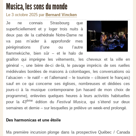
Musica, les sons du monde
Le 3 octobre 2025
par
Bernard Vincken
Je ne connais Strasbourg que
superficiellement et y loger trois nuits à
deux pas de la cathédrale Notre-Dame ne
va pas m’aider à approfondir mes
pérégrinations (l’une ou l’autre
flammeküche, bien sûr – et le halo de
graillon qui imprègne les vêtements, les cheveux et la ville en
général –, une bière de-ci de-là, le pavage imprécis de ses ruelles
médiévales bordées de maisons à colombages, les conversations où
l’alsacien – le natif – et l’allemand – le touriste – côtoient le français)
sauf en ce qui concerne ses églises, nombreuses et dédiées ces
jours-ci à la musique contemporaine (un hasard de mon choix de
programme), enlevées quelques heures à leurs activités habituelles
ème
pour la 43
édition du
Festival Musica
, qui s’étend sur deux
semaines et demie – sur lesquelles je prélève un week-end prolongé.
Des harmonicas et une étoile
Ma première incursion plonge dans la prospective Québec / Canada