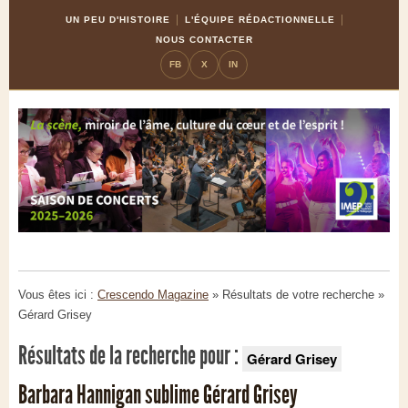
Skip
Aller
UN PEU D'HISTOIRE
L'ÉQUIPE RÉDACTIONNELLE
to
à
NOUS CONTACTER
Content
la
FB
X
IN
navigation
Vous êtes ici :
Crescendo Magazine
» Résultats de votre recherche
»
Gérard Grisey
Résultats de la recherche pour :
Gérard Grisey
Barbara Hannigan sublime Gérard Grisey