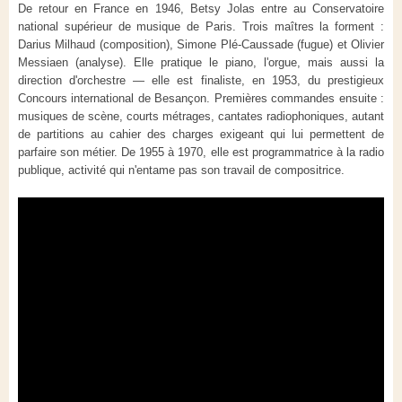
De retour en France en 1946, Betsy Jolas entre au Conservatoire
national supérieur de musique de Paris. Trois maîtres la forment :
Darius Milhaud (composition), Simone Plé-Caussade (fugue) et Olivier
Messiaen (analyse). Elle pratique le piano, l'orgue, mais aussi la
direction d'orchestre — elle est finaliste, en 1953, du prestigieux
Concours international de Besançon. Premières commandes ensuite :
musiques de scène, courts métrages, cantates radiophoniques, autant
de partitions au cahier des charges exigeant qui lui permettent de
parfaire son métier. De 1955 à 1970, elle est programmatrice à la radio
publique, activité qui n'entame pas son travail de compositrice.