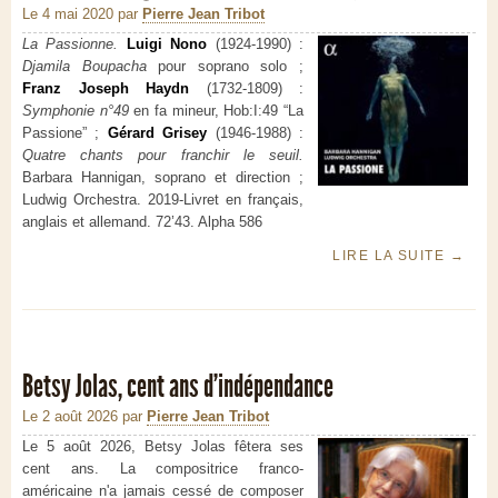
Le 4 mai 2020
par
Pierre Jean Tribot
La Passionne.
Luigi Nono
(1924-1990) :
Djamila Boupacha
pour soprano solo ;
Franz Joseph Haydn
(1732-1809) :
Symphonie n°49
en fa mineur, Hob:I:49 “La
Passione” ;
Gérard Grisey
(1946-1988) :
Quatre chants pour franchir le seuil.
Barbara Hannigan, soprano et direction ;
Ludwig Orchestra. 2019-Livret en français,
anglais et allemand. 72’43. Alpha 586
LIRE LA SUITE
→
Betsy Jolas, cent ans d'indépendance
Le 2 août 2026
par
Pierre Jean Tribot
Le 5 août 2026, Betsy Jolas fêtera ses
cent ans. La compositrice franco-
américaine n'a jamais cessé de composer