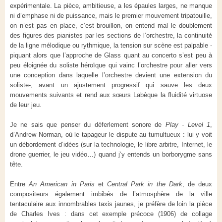
expérimentale. La pièce, ambitieuse, a les épaules larges, ne manque
ni d’emphase ni de puissance, mais le premier mouvement tripatouille,
on n’est pas en place, c’est brouillon, on entend mal le doublement
des figures des pianistes par les sections de l’orchestre, la continuité
de la ligne mélodique ou rythmique, la tension sur scène est palpable -
piquant alors que l’approche de Glass quant au concerto s’est peu à
peu éloignée du soliste héroïque qui vainc l’orchestre pour aller vers
une conception dans laquelle l’orchestre devient une extension du
soliste-, avant un ajustement progressif qui sauve les deux
mouvements suivants et rend aux sœurs Labèque la fluidité virtuose
de leur jeu.
Je ne sais que penser du déferlement sonore de
Play - Level 1
,
d’Andrew Norman, où le tapageur le dispute au tumultueux : lui y voit
un débordement d’idées (sur la technologie, le libre arbitre, Internet, le
drone guerrier, le jeu vidéo…) quand j’y entends un borborygme sans
tête.
Entre
An American in Paris
et
Central Park in the Dark
, de deux
compositeurs également imbibés de l’atmosphère de la ville
tentaculaire aux innombrables taxis jaunes, je préfère de loin la pièce
de Charles Ives : dans cet exemple précoce (1906) de collage