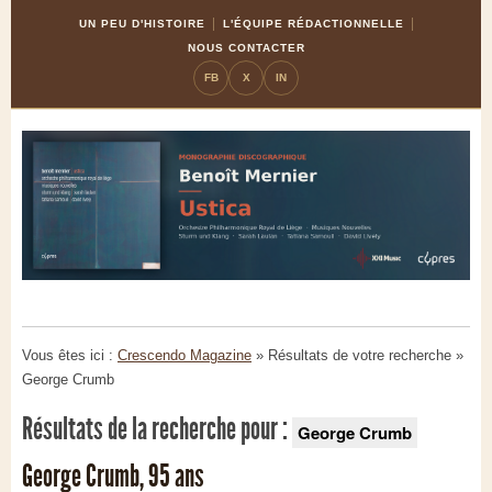
Skip
Aller
UN PEU D'HISTOIRE
L'ÉQUIPE RÉDACTIONNELLE
to
à
NOUS CONTACTER
Content
la
FB
X
IN
navigation
Vous êtes ici :
Crescendo Magazine
» Résultats de votre recherche
»
George Crumb
Résultats de la recherche pour :
George Crumb
George Crumb, 95 ans