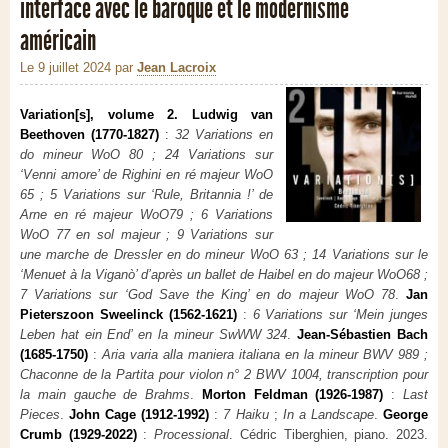
interface avec le baroque et le modernisme
américain
Le 9 juillet 2024
par
Jean Lacroix
Variation[s], volume 2. Ludwig van
Beethoven (1770-1827)
:
32 Variations en
do mineur WoO 80 ; 24 Variations sur
‘Venni amore’ de Righini en ré majeur WoO
65 ; 5 Variations sur ‘Rule, Britannia !’ de
Arne en ré majeur WoO79 ; 6 Variations
WoO 77 en sol majeur ; 9 Variations sur
une marche de Dressler en do mineur WoO 63 ; 14 Variations sur le
‘Menuet à la Viganò’ d’après un ballet de Haibel en do majeur WoO68 ;
7 Variations sur ‘God Save the King’ en do majeur WoO 78
.
Jan
Pieterszoon Sweelinck (1562-1621)
:
6 Variations sur ‘Mein junges
Leben hat ein End’ en la mineur SwWW 324
.
Jean-Sébastien Bach
(1685-1750)
:
Aria varia alla maniera italiana en la mineur BWV 989 ;
Chaconne de la Partita pour violon n° 2 BWV 1004, transcription pour
la main gauche de Brahms
.
Morton Feldman (1926-1987)
:
Last
Pieces
.
John Cage (1912-1992)
:
7 Haiku
;
In a Landscape
.
George
Crumb (1929-2022)
:
Processional
. Cédric Tiberghien, piano. 2023.