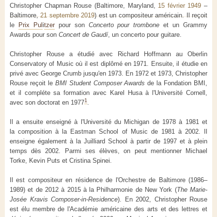
Christopher Chapman Rouse (Baltimore, Maryland,
15 février 1949
–
Baltimore,
21 septembre 2019
) est un compositeur américain. Il reçoit
le
Prix Pul
i
tzer
pour son
Concerto pour trombone
et un Grammy
Awards pour son
Concert de Gaudí
, un concerto pour guitare.
Christopher Rouse a étudié avec Richard Hoffmann au Oberlin
Conservatory of Music où il est diplômé en 1971. Ensuite, il étudie en
privé avec George Crumb jusqu'en 1973. En 1972 et 1973, Christopher
Rouse reçoit le
BMI Student Composer Awards
de la Fondation BMI,
et il compléte sa formation avec Karel Husa à l'Université Cornell,
1
avec son doctorat en 1977
.
Il a ensuite enseigné à l'Université du Michigan de 1978 à 1981 et
la composition à la Eastman School of Music de 1981 à 2002. Il
enseigne également à la Juilliard School à partir de 1997 et à plein
temps dès 2002. Parmi ses élèves, on peut mentionner Michael
Torke, Kevin Puts et Cristina Spinei.
Il est compositeur en résidence de l'Orchestre de Baltimore (1986–
1989) et de 2012 à 2015 à la Philharmonie de New York (
The Marie-
Josée Kravis Composer-in-Residence
). En 2002, Christopher Rouse
est élu membre de l'Académie américaine des arts et des lettres et