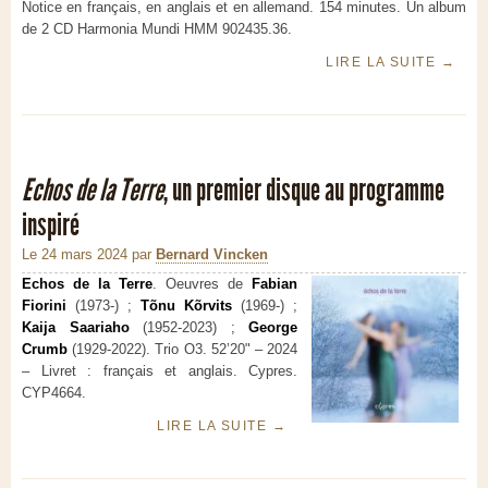
Notice en français, en anglais et en allemand. 154 minutes. Un album
de 2 CD Harmonia Mundi HMM 902435.36.
LIRE LA SUITE
→
Echos de la Terre
, un premier disque au programme
inspiré
Le 24 mars 2024
par
Bernard Vincken
Echos de la Terre
. Oeuvres de
Fabian
Fiorini
(1973-) ;
Tõnu Kõrvits
(1969-) ;
Kaija Saariaho
(1952-2023) ;
George
Crumb
(1929-2022). Trio O3. 52’20" – 2024
– Livret : français et anglais. Cypres.
CYP4664.
LIRE LA SUITE
→