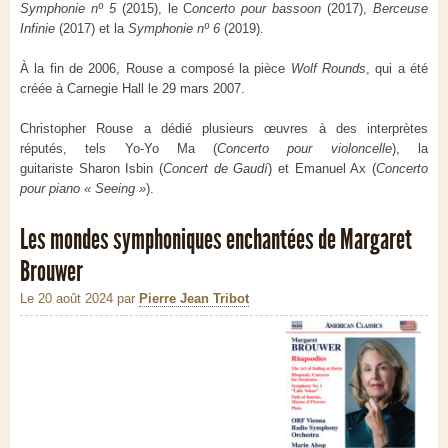
Symphonie nº 5
(2015), le C
oncerto pour bassoon
(2017),
Berceuse
Infinie
(2017) et la
Symphonie nº 6
(2019).
À la fin de 2006, Rouse a composé la pièce
Wolf Rounds
, qui a été
créée à Carnegie Hall le 29 mars 2007.
Christopher Rouse a dédié plusieurs œuvres à des interprètes
réputés, tels Yo-Yo Ma (
Concerto pour violoncelle
), la
guitariste Sharon Isbin (
Concert de Gaudí
) et Emanuel Ax (
Concerto
pour piano « Seeing
»
).
Les mondes symphoniques enchantées de Margaret
Brouwer
Le 20 août 2024
par
Pierre Jean Tribot