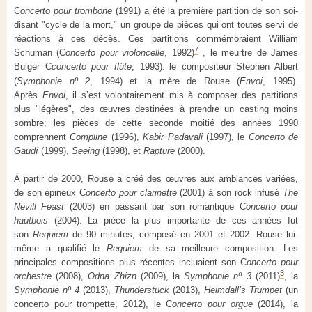
C
oncerto pour trombone
(1991) a été la première partition de son soi-
disant "cycle de la mort," un groupe de pièces qui ont toutes servi de
réactions à ces décès. Ces partitions commémoraient William
7
Schuman (C
oncerto pour violoncelle
, 1992)
, le meurtre de James
Bulger C
concerto pour flûte
, 1993)
le compositeur Stephen Albert
,
(
Symphonie nº 2
, 1994) et la mère de Rouse (
Envoi
, 1995).
Après
Envoi
, il s’est volontairement mis à composer des partitions
plus "légères", des œuvres destinées à prendre un casting moins
sombre; les pièces de cette seconde moitié des années 1990
comprennent
Compline
(1996),
Kabir Padavali
(1997), le
Concerto de
Gaudí
(1999),
Seeing
(1998), et
Rapture
(2000).
À partir de 2000, Rouse a créé des œuvres aux ambiances variées,
de son épineux C
oncerto pour clarinette
(2001) à son rock infusé
The
Nevill Feast
(2003) en passant par son romantique C
oncerto pour
hautbois
(2004). La pièce la plus importante de ces années fut
son
Requiem
de 90 minutes, composé en 2001 et 2002. Rouse lui-
même a qualifié le
Requiem
de sa meilleure composition. Les
principales compositions plus récentes incluaient son C
oncerto pour
3
orchestre
(2008),
Odna Zhizn
(2009), la
Symphonie nº 3
(2011)
, la
Symphonie nº 4
(2013),
Thunderstuck
(2013),
Heimdall’s Trumpet
(un
concerto pour trompette, 2012), le C
oncerto pour orgue
(2014), la