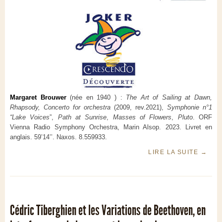
Margaret Brouwer
(née en 1940 ) :
The Art of Sailing at Dawn,
Rhapsody, Concerto for orchestra
(2009, rev.2021),
Symphonie n°1
“Lake Voices
”,
Path at Sunrise
,
Masses of Flowers
,
Pluto
. ORF
Vienna Radio Symphony Orchestra, Marin Alsop. 2023. Livret en
anglais. 59’14’’. Naxos. 8.559933.
LIRE LA SUITE
→
Cédric Tiberghien et les Variations de Beethoven, en