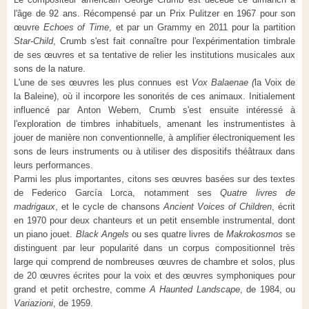
l'âge de 92 ans. Récompensé par un Prix Pulitzer en 1967 pour son
œuvre
Echoes of Time
, et par un Grammy en 2011 pour la partition
Star-Child
, Crumb s'est fait connaître pour l'expérimentation timbrale
de ses œuvres et sa tentative de relier les institutions musicales aux
sons de la nature.
L'une de ses œuvres les plus connues est
Vox Balaenae (
la Voix de
la Baleine), où il incorpore les sonorités de ces animaux. Initialement
influencé par Anton Webern, Crumb s'est ensuite intéressé à
l'exploration de timbres inhabituels, amenant les instrumentistes à
jouer de manière non conventionnelle, à amplifier électroniquement les
sons de leurs instruments ou à utiliser des dispositifs théâtraux dans
leurs performances.
Parmi les plus importantes, citons ses œuvres basées sur des textes
de Federico García Lorca, notamment ses
Quatre livres de
madrigaux
, et le cycle de chansons
Ancient Voices of Children
, écrit
en 1970 pour deux chanteurs et un petit ensemble instrumental, dont
un piano jouet.
Black Angels
ou ses quatre livres de
Makrokosmos
se
distinguent par leur popularité dans un corpus compositionnel très
large qui comprend de nombreuses œuvres de chambre et solos, plus
de 20 œuvres écrites pour la voix et des œuvres symphoniques pour
grand et petit orchestre, comme
A Haunted Landscape
, de 1984, ou
Variazioni
, de 1959.