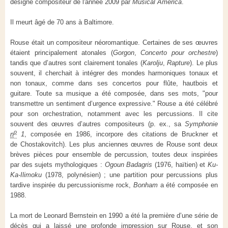
désigné compositeur de l'année 2009 par
Musical America
.
Il meurt âgé de 70 ans à Baltimore.
Rouse était un compositeur néoromantique. Certaines de ses œuvres
étaient principalement atonales (
Gorgon
,
Concerto pour orchestre
)
tandis que d’autres sont clairement tonales (
Karolju
,
Rapture
). Le plus
souvent, il cherchait à intégrer des mondes harmoniques tonaux et
non tonaux, comme dans ses concertos pour flûte, hautbois et
guitare. Toute sa musique a été composée, dans ses mots, "pour
transmettre un sentiment d’urgence expressive." Rouse a été célébré
pour son orchestration, notamment avec les percussions. Il cite
souvent des œuvres d’autres compositeurs (p. ex., sa
Symphonie
o
n
1
, composée en 1986, incorpore des citations de Bruckner et
de Chostakovitch). Les plus anciennes œuvres de Rouse sont deux
brèves pièces pour ensemble de percussion, toutes deux inspirées
par des sujets mythologiques :
Ogoun Badagris
(1976, haïtien) et
Ku-
Ka-Ilimoku
(1978, polynésien) ; une partition pour percussions plus
tardive inspirée du percussionisme rock,
Bonham
a été composée en
1988.
La mort de Leonard Bernstein en 1990 a été la première d’une série de
décès qui a laissé une profonde impression sur Rouse, et son