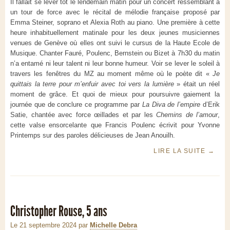
Il fallait se lever tôt le lendemain matin pour un concert ressemblant à
un tour de force avec le récital de mélodie française proposé par
Emma Steiner, soprano et Alexia Roth au piano. Une première à cette
heure inhabituellement matinale pour les deux jeunes musiciennes
venues de Genève où elles ont suivi le cursus de la Haute Ecole de
Musique. Chanter Fauré, Poulenc, Bernstein ou Bizet à 7h30 du matin
n’a entamé ni leur talent ni leur bonne humeur. Voir se lever le soleil à
travers les fenêtres du MZ au moment même où le poète dit «
Je
quittais la terre pour m’enfuir avec toi vers la lumière
» était un réel
moment de grâce. Et quoi de mieux pour poursuivre gaiement la
journée que de conclure ce programme par
La Diva de l’empire
d’Erik
Satie, chantée avec force œillades et par les
Chemins de l’amour
,
cette valse ensorcelante que Francis Poulenc écrivit pour Yvonne
Printemps sur des paroles délicieuses de Jean Anouilh.
LIRE LA SUITE
→
Christopher Rouse, 5 ans
Le 21 septembre 2024
par
Michelle Debra