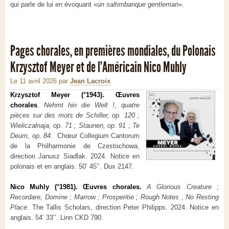
qui parle de lui en évoquant «
un saltimbanque gentleman
».
Pages chorales, en premières mondiales, du Polonais
Krzysztof Meyer et de l’Américain Nico Muhly
Le 11 avril 2026
par
Jean Lacroix
Krzysztof Meyer (°1943). Œuvres
chorales
.
Nehmt hin die Welt !, quatre
pièces sur des mots de Schiller, op. 120 ;
Wieliczalnaja, op. 71 ; Staunen, op. 91 ; Te
Deum, op. 84
. Chœur Collegium Cantorum
de la Philharmonie de Czestochowa,
direction Janusz Siadlak. 2024. Notice en
polonais et en anglais. 50’ 45’’. Dux 2147.
Nico Muhly (°1981). Œuvres chorales.
A Glorious Creature ;
Recordare, Domine ; Marrow ; Prosperitie ; Rough Notes ; No Resting
Place
. The Tallis Scholars, direction Peter Philipps. 2024. Notice en
anglais. 54’ 33’’. Linn CKD 790.