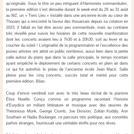
qu’originale. Sous le titre un peu intriguant d’
Harmonies somnambules
,
la première édition s’est déroulée durant le week-end du 29 au 31 août
au MZ, un « Tiers Lieu » installé dans une ancienne école au cœur de
Thouars qui a rencontré la faveur des thouarsais depuis sa création en
2023. Il fallait en fait être assez peu somnambule, mais au contraire
très réveillé pour suivre les horaires de cette nouvelle manifestation
dont les concerts avaient lieu à 7h30 et à 20h30, soit au lever et au
coucher du soleil ! L’originalité de la programmation et l’excellence des
jeunes artistes ont attiré un public nombreux, aussi bien dans la petite
salle autour du piano que dans la salle principale, le temps incertain
ayant empêché le déploiement de certains concerts en plein air dans
ce qui fut autrefois le préau de l’ancienne école Jean Macé. Salle
pleine pour les cinq concerts, succès total et mérité pour cette
première édition. Bilan.
Coup d’envoi vendredi soir avec le très beau récital de la pianiste
Élise Noaille. Conçu comme un programme racontant l’histoire
d’Eurydice en mêlant littérature et musique avec des œuvres de
Thelonious Monk, George Crumb, Joe Division, Zoltán Kodály, Ann
Southam et Nadia Boulanger, ce parcours très poétique, aux sonorités
parfois étranges, fournissait une véritable étoffe pour nos rêves.