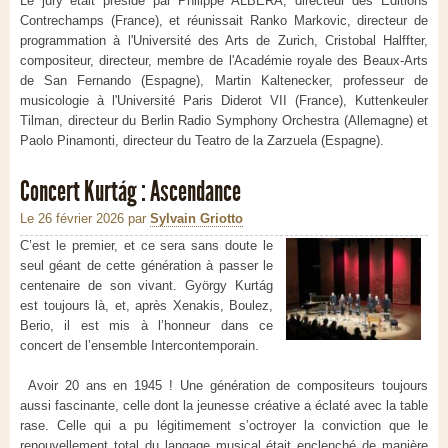
Le jury
était
présidé par
Philippe
ALBERA
,
directeur des Éditions
Contrechamps
(France
),
et réunissait
Ranko
Markovic
, directeur de
programmation
à
l'
Université des Arts de
Zurich,
Cristobal
Halffter
,
compositeur, directeur,
membre de l'
Académie royale des Beaux-Arts
de San Fernando
(Espagne
),
Martin
Kaltenecker
,
professeur
de
musicologie
à l'Université
Paris Diderot
VII
(France
),
Kuttenkeuler
Tilman
, directeur du
Berlin
Radio Symphony Orchestra
(Allemagne
)
et
Paolo
Pinamonti
,
directeur du
Teatro
de la Zarzuela
(Espagne
).
Concert Kurtág : Ascendance
Le 26 février 2026
par
Sylvain Griotto
C’est le premier, et ce sera sans doute le
seul géant de cette génération à passer le
centenaire de son vivant. György Kurtág
est toujours là, et, après Xenakis, Boulez,
Berio, il est mis à l’honneur dans ce
concert de l’ensemble Intercontemporain.
Avoir 20 ans en 1945 ! Une génération de compositeurs toujours
aussi fascinante, celle dont la jeunesse créative a éclaté avec la table
rase. Celle qui a pu légitimement s’octroyer la conviction que le
renouvellement total du langage musical était enclenché de manière