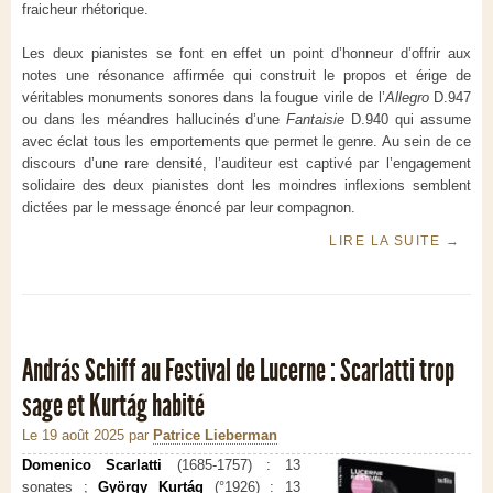
fraicheur rhétorique.
Les deux pianistes se font en effet un point d’honneur d’offrir aux
notes une résonance affirmée qui construit le propos et érige de
véritables monuments sonores dans la fougue virile de l’
Allegro
D.947
ou dans les méandres hallucinés d’une
Fantaisie
D.940 qui assume
avec éclat tous les emportements que permet le genre. Au sein de ce
discours d’une rare densité, l’auditeur est captivé par l’engagement
solidaire des deux pianistes dont les moindres inflexions semblent
dictées par le message énoncé par leur compagnon.
LIRE LA SUITE
→
András Schiff au Festival de Lucerne : Scarlatti trop
sage et Kurtág habité
Le 19 août 2025
par
Patrice Lieberman
Domenico Scarlatti
(1685-1757) : 13
sonates ;
György Kurtág
(°1926) : 13