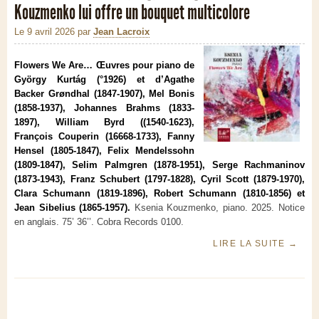
Kouzmenko lui offre un bouquet multicolore
Le 9 avril 2026
par
Jean Lacroix
Flowers We Are… Œuvres pour piano de
György Kurtág (°1926) et d’Agathe
Backer Grøndhal (1847-1907), Mel Bonis
(1858-1937), Johannes Brahms (1833-
1897), William Byrd ((1540-1623),
François Couperin (16668-1733), Fanny
Hensel (1805-1847), Felix Mendelssohn
(1809-1847), Selim Palmgren (1878-1951), Serge Rachmaninov
(1873-1943), Franz Schubert (1797-1828), Cyril Scott (1879-1970),
Clara Schumann (1819-1896), Robert Schumann (1810-1856) et
Jean Sibelius (1865-1957).
Ksenia Kouzmenko, piano. 2025. Notice
en anglais. 75’ 36’’. Cobra Records 0100.
LIRE LA SUITE
→