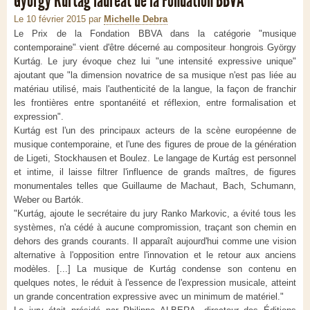
György Kurtag lauréat de la Fondation BBVA
Le 10 février 2015
par
Michelle Debra
Le Prix de la Fondation
BBVA dans la catégorie "
musique
contemporaine"
vient d'être décerné au
compositeur hongrois
György
Kurtág. L
e jury évoque chez lui
"
une intensité
expressive
unique"
ajoutant que
"l
a dimension
novatrice
de sa musique
n'est pas liée
au
matériau utilisé
,
mais
l'authenticité de la
langue, la
façon de
franchir
les frontières
entre
spontanéité et
réflexion,
entre
formalisation
et
expression
".
Kurtág
est l'un des
principaux acteurs de
la scène
européenne
de
musique contemporaine
,
et l'une des
figures de proue de
la génération
de
Ligeti
,
Stockhausen et
Boulez
.
Le langage de
Kurtág
est
personnel
et intime
, il laisse filtrer
l'influence de
grands maîtres,
de
figures
monumentales
telles
que
Guillaume de Machaut
,
Bach
,
Schumann
,
Weber
ou
Bartók
.
"Kurtág
, ajoute le secrétaire du jury Ranko Markovic, a
évité
tous les
systèmes,
n'a cédé à aucune
compromission
,
traçant son chemin
en
dehors des
grands courants.
Il
apparaît
aujourd'hui comme
une vision
alternative
à
l'opposition
entre l'innovation et
le retour aux
anciens
modèles. [...]
La musique de
Kurtág
condense
son contenu
en
quelques
notes
,
le réduit à
l'essence
de l'expression musicale
, atteint
un
grande concentration
expressive avec un
minimum de matériel."