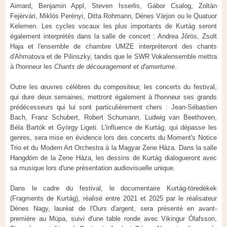
Aimard, Benjamin Appl, Steven Isserlis, Gábor Csalog, Zoltán
Fejérvári, Miklós Perényi, Ditta Rohmann, Dénes Várjon ou le Quatuor
Kelemen. Les cycles vocaux les plus importants de Kurtág seront
également interprétés dans la salle de concert : Andrea Jőrös, Zsolt
Haja et l'ensemble de chambre UMZE interpréteront des chants
d'Ahmatova et de Pilinszky, tandis que le SWR Vokalensemble mettra
à l'honneur les
Chants de découragement et d'amertume
.
Outre les œuvres célèbres du compositeur, les concerts du festival,
qui dure deux semaines, mettront également à l'honneur ses grands
prédécesseurs qui lui sont particulièrement chers : Jean-Sébastien
Bach, Franz Schubert, Robert Schumann, Ludwig van Beethoven,
Béla Bartók et György Ligeti. L'influence de Kurtág, qui dépasse les
genres, sera mise en évidence lors des concerts du Moment's Notice
Trio et du Modern Art Orchestra à la Magyar Zene Háza. Dans la salle
Hangdóm de la Zene Háza, les dessins de Kurtág dialogueront avec
sa musique lors d'une présentation audiovisuelle unique.
Dans le cadre du festival, le documentaire Kurtág-töredékek
(Fragments de Kurtág), réalisé entre 2021 et 2025 par le réalisateur
Dénes Nagy, lauréat de l'Ours d'argent, sera présenté en avant-
première au Müpa, suivi d'une table ronde avec Vikingur Ólafsson,