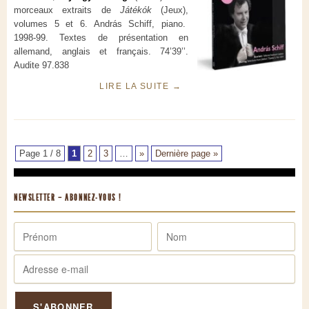
morceaux extraits de
Játékók
(Jeux),
volumes 5 et 6. András Schiff, piano.
1998-99. Textes de présentation en
allemand, anglais et français. 74’39’’.
Audite 97.838
LIRE LA SUITE
→
Page 1 / 8
1
2
3
…
»
Dernière page »
NEWSLETTER – ABONNEZ-VOUS !