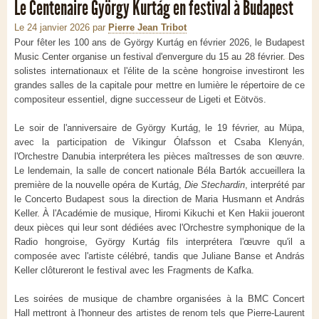
Le Centenaire György Kurtág en festival à Budapest
Le 24 janvier 2026
par
Pierre Jean Tribot
Pour fêter les 100 ans de György Kurtág en février 2026, le Budapest
Music Center organise un festival d'envergure du 15 au 28 février. Des
solistes internationaux et l'élite de la scène hongroise investiront les
grandes salles de la capitale pour mettre en lumière le répertoire de ce
compositeur essentiel, digne successeur de Ligeti et Eötvös.
Le soir de l'anniversaire de György Kurtág, le 19 février, au Müpa,
avec la participation de Vikingur Ólafsson et Csaba Klenyán,
l'Orchestre Danubia interprétera les pièces maîtresses de son œuvre.
Le lendemain, la salle de concert nationale Béla Bartók accueillera la
première de la nouvelle opéra de Kurtág,
Die Stechardin
, interprété par
le Concerto Budapest sous la direction de Maria Husmann et András
Keller. À l'Académie de musique, Hiromi Kikuchi et Ken Hakii joueront
deux pièces qui leur sont dédiées avec l'Orchestre symphonique de la
Radio hongroise, György Kurtág fils interprétera l'œuvre qu'il a
composée avec l'artiste célébré, tandis que Juliane Banse et András
Keller clôtureront le festival avec les Fragments de Kafka.
Les soirées de musique de chambre organisées à la BMC Concert
Hall mettront à l'honneur des artistes de renom tels que Pierre-Laurent