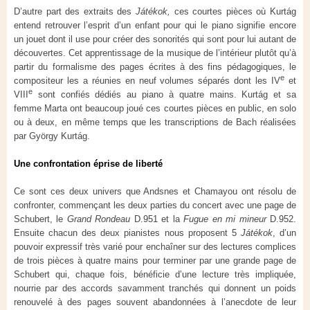
D’autre part des extraits des
Játékok,
ces courtes pièces où Kurtág
entend retrouver l’esprit d’un enfant pour qui le piano signifie encore
un jouet dont il use pour créer des sonorités qui sont pour lui autant de
découvertes. Cet apprentissage de la musique de l’intérieur plutôt qu’à
partir du formalisme des pages écrites à des fins pédagogiques, le
e
compositeur les a réunies en neuf volumes séparés dont les IV
et
e
VIII
sont confiés dédiés au piano à quatre mains. Kurtág et sa
femme Marta ont beaucoup joué ces courtes pièces en public, en solo
ou à deux, en même temps que les transcriptions de Bach réalisées
par György Kurtág.
Une confrontation éprise de liberté
Ce sont ces deux univers que Andsnes et Chamayou ont résolu de
confronter, commençant les deux parties du concert avec une page de
Schubert, le
Grand Rondeau
D.951 et la
Fugue en mi mineur
D.952.
Ensuite chacun des deux pianistes nous proposent 5
Játékok
, d’un
pouvoir expressif très varié pour enchaîner sur des lectures complices
de trois pièces à quatre mains pour terminer par une grande page de
Schubert qui, chaque fois, bénéficie d’une lecture très impliquée,
nourrie par des accords savamment tranchés qui donnent un poids
renouvelé à des pages souvent abandonnées à l’anecdote de leur