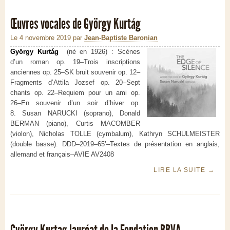
Œuvres vocales de György Kurtág
Le 4 novembre 2019
par
Jean-Baptiste Baronian
György Kurtág
(né en 1926) :
Scènes
d’un roman op. 19–Trois inscriptions
anciennes op. 25–SK bruit souvenir op. 12–
Fragments d’Attila Jozsef op. 20–Sept
chants op. 22–Requiem pour un ami op.
26–En souvenir d’un soir d’hiver op.
8.
Susan NARUCKI (soprano), Donald
BERMAN (piano), Curtis MACOMBER
(violon), Nicholas TOLLE (cymbalum), Kathryn SCHULMEISTER
(double basse).
DDD–2019–65’–Textes de présentation en anglais,
allemand et français–AVIE AV2408
LIRE LA SUITE
→