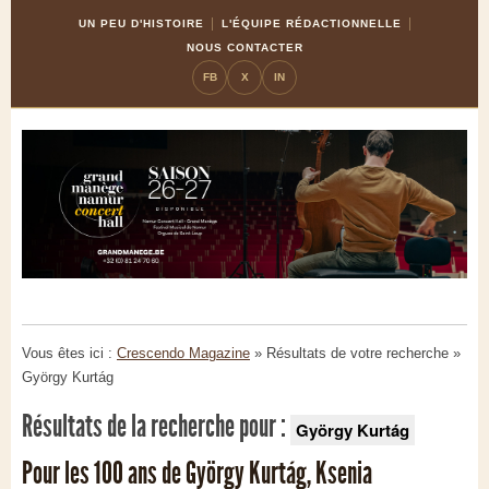
Skip
Aller
UN PEU D'HISTOIRE
L'ÉQUIPE RÉDACTIONNELLE
to
à
NOUS CONTACTER
Content
la
FB
X
IN
navigation
Vous êtes ici :
Crescendo Magazine
» Résultats de votre recherche
»
György Kurtág
Résultats de la recherche pour :
György Kurtág
Pour les 100 ans de György Kurtág, Ksenia