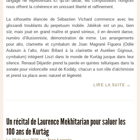
langage ne représentant ici qu’un détail, les compositeurs hongrois
nous offrent la cohérence en unissant liberté et raffinement.
La silhouette élancée de Sébastien Vichard commence avec les
glissandi troublants du perpetuum mobile. Játékok est un jeu, bien
sûr, mais joué en grand maître et grand sérieux, il en devient danse,
numéro d’illusionniste, démonstration de mime. Les arrangements
pour alto, clarinette et cymbalum de Joan Magrané Figuera (Odile
Aubouin à l’alto, Alain Billard à la clarinette et Aurélien Gignoux,
cymbalum) intègrent Liszt dans le monde de Kurtág jusque dans leur
silence. Renaud Déjardin prend la parole en quintes telluriques dans la
sonate pour violoncelle seul de Kodàly, chacun a son rôle d’alchimiste
et prend sa place avec naturel et légèreté.
LIRE LA SUITE
→
Un récital de Laurence Mekhitarian pour saluer les
100 ans de Kurtág