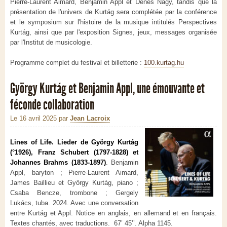
Pierre-Laurent Aimard, Benjamin Appl et Dénes Nagy, tandis que la
présentation de l'univers de Kurtág sera complétée par la conférence
et le symposium sur l'histoire de la musique intitulés Perspectives
Kurtág, ainsi que par l'exposition Signes, jeux, messages organisée
par l'Institut de musicologie.
Programme complet du festival et billetterie :
100.kurtag.hu
György Kurtág et Benjamin Appl, une émouvante et
féconde collaboration
Le 16 avril 2025
par
Jean Lacroix
Lines of Life. Lieder de György Kurtág
(°1926), Franz Schubert (1797-1828) et
Johannes Brahms (1833-1897)
. Benjamin
Appl, baryton ; Pierre-Laurent Aimard,
James Baillieu et György Kurtág, piano ;
Csaba Bencze, trombone ; Gergely
Lukács, tuba. 2024. Avec une conversation
entre Kurtág et Appl. Notice en anglais, en allemand et en français.
Textes chantés, avec traductions. 67’ 45’’. Alpha 1145.