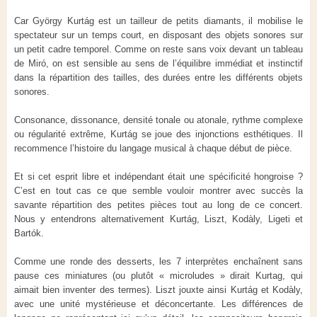
Car György Kurtág est un tailleur de petits diamants, il mobilise le
spectateur sur un temps court, en disposant des objets sonores sur
un petit cadre temporel. Comme on reste sans voix devant un tableau
de Miró, on est sensible au sens de l’équilibre immédiat et instinctif
dans la répartition des tailles, des durées entre les différents objets
sonores.
Consonance, dissonance, densité tonale ou atonale, rythme complexe
ou régularité extrême, Kurtág se joue des injonctions esthétiques. Il
recommence l’histoire du langage musical à chaque début de pièce.
Et si cet esprit libre et indépendant était une spécificité hongroise ?
C’est en tout cas ce que semble vouloir montrer avec succès la
savante répartition des petites pièces tout au long de ce concert.
Nous y entendrons alternativement Kurtág, Liszt, Kodàly, Ligeti et
Bartók.
Comme une ronde des desserts, les 7 interprètes enchaînent sans
pause ces miniatures (ou plutôt « microludes » dirait Kurtag, qui
aimait bien inventer des termes). Liszt jouxte ainsi Kurtág et Kodàly,
avec une unité mystérieuse et déconcertante. Les différences de