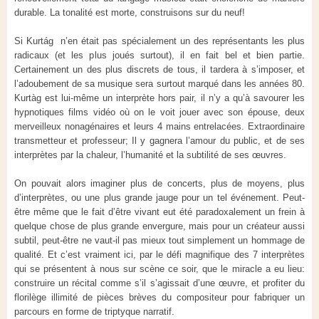
durable. La tonalité est morte, construisons sur du neuf!
Si Kurtág n’en était pas spécialement un des représentants les plus
radicaux (et les plus joués surtout), il en fait bel et bien partie.
Certainement un des plus discrets de tous, il tardera à s’imposer, et
l’adoubement de sa musique sera surtout marqué dans les années 80.
Kurtàg est lui-même un interprète hors pair, il n’y a qu’à savourer les
hypnotiques films vidéo où on le voit jouer avec son épouse, deux
merveilleux nonagénaires et leurs 4 mains entrelacées. Extraordinaire
transmetteur et professeur; Il y gagnera l’amour du public, et de ses
interprètes par la chaleur, l’humanité et la subtilité de ses œuvres.
On pouvait alors imaginer plus de concerts, plus de moyens, plus
d’interprètes, ou une plus grande jauge pour un tel événement. Peut-
être même que le fait d’être vivant eut été paradoxalement un frein à
quelque chose de plus grande envergure, mais pour un créateur aussi
subtil, peut-être ne vaut-il pas mieux tout simplement un hommage de
qualité. Et c’est vraiment ici, par le défi magnifique des 7 interprètes
qui se présentent à nous sur scène ce soir, que le miracle a eu lieu:
construire un récital comme s’il s’agissait d’une œuvre, et profiter du
florilège illimité de pièces brèves du compositeur pour fabriquer un
parcours en forme de triptyque narratif.