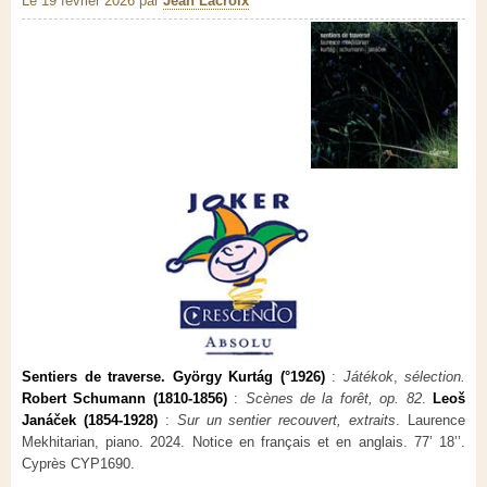
Le 19 février 2026
par
Jean Lacroix
Sentiers de traverse. György Kurtág (°1926)
:
Játékok
,
sélection.
Robert Schumann (1810-1856)
:
Scènes de la forêt, op. 82
.
Leoš
Janáček (1854-1928)
:
Sur un sentier recouvert, extraits
. Laurence
Mekhitarian, piano. 2024. Notice en français et en anglais. 77’ 18’’.
Cyprès CYP1690.