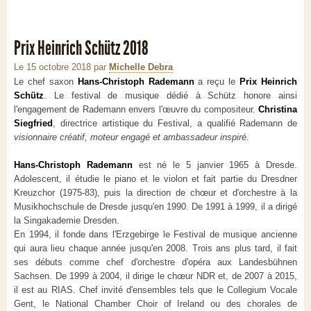
Prix Heinrich Schütz 2018
Le 15 octobre 2018
par
Michelle Debra
Le chef saxon
Hans-Christoph Rademann
a reçu le
Prix Heinrich
Schütz
. Le festival de musique dédié à Schütz honore ainsi
l'engagement de Rademann envers l'œuvre du compositeur.
Christina
Siegfried
, directrice artistique du Festival, a qualifié Rademann de
visionnaire créatif, moteur engagé et ambassadeur inspiré.
Hans-Christoph Rademann
est né le 5 janvier 1965 à Dresde.
Adolescent, il étudie le piano et le violon et fait partie du Dresdner
Kreuzchor (1975-83), puis la direction de chœur et d'orchestre à la
Musikhochschule de Dresde jusqu'en 1990. De 1991 à 1999, il a dirigé
la Singakademie Dresden.
En 1994, il fonde dans l'Erzgebirge le Festival de musique ancienne
qui aura lieu chaque année jusqu'en 2008. Trois ans plus tard, il fait
ses débuts comme chef d'orchestre d'opéra aux Landesbühnen
Sachsen. De 1999 à 2004, il dirige le chœur NDR et, de 2007 à 2015,
il est au RIAS. Chef invité d'ensembles tels que le Collegium Vocale
Gent, le National Chamber Choir of Ireland ou des chorales de