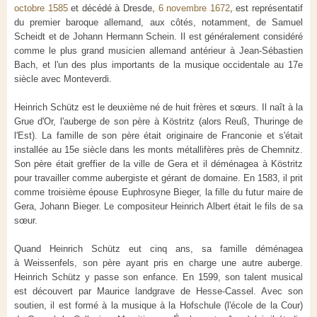
octobre 1585
et décédé à Dresde,
6 novembre 1672
, est représentatif
du premier baroque allemand, aux côtés, notamment, de Samuel
Scheidt et de Johann Hermann Schein. Il est généralement considéré
comme le plus grand musicien allemand antérieur à Jean-Sébastien
Bach, et l'un des plus importants de la musique occidentale au 17e
siècle avec Monteverdi.
Heinrich Schütz est le deuxième né de huit frères et sœurs. Il naît à la
Grue d'Or, l'auberge de son père à Köstritz (alors Reuß, Thuringe de
l'Est). La famille de son père était originaire de Franconie et s'était
installée au 15e siècle dans les monts métallifères près de Chemnitz.
Son père était greffier de la ville de Gera et il déménagea à Köstritz
pour travailler comme aubergiste et gérant de domaine. En 1583, il prit
comme troisième épouse Euphrosyne Bieger, la fille du futur maire de
Gera, Johann Bieger. Le compositeur Heinrich Albert était le fils de sa
sœur.
Quand Heinrich Schütz eut cinq ans, sa famille déménagea
à Weissenfels, son père ayant pris en charge une autre auberge.
Heinrich Schütz y passe son enfance. En 1599, son talent musical
est découvert par Maurice landgrave de Hesse-Cassel. Avec son
soutien, il est formé à la musique à la Hofschule (l'école de la Cour)