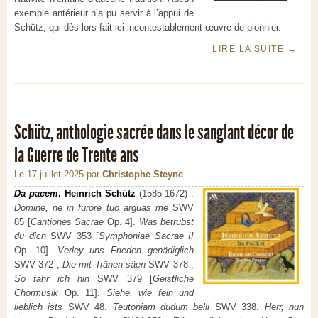
exemple antérieur n’a pu servir à l’appui de
Schütz, qui dès lors fait ici incontestablement œuvre de pionnier.
LIRE LA SUITE
→
Schütz, anthologie sacrée dans le sanglant décor de
la Guerre de Trente ans
Le 17 juillet 2025
par
Christophe Steyne
Da pacem
. Heinrich Schütz
(1585-1672) :
Domine, ne in furore tuo arguas me
SWV
85 [
Cantiones Sacrae
Op. 4].
Was betrübst
du dich
SWV 353 [
Symphoniae Sacrae II
Op. 10].
Verley uns Frieden genädiglich
SWV 372 ;
Die mit Tränen säen
SWV 378 ;
So fahr ich hin
SWV 379 [
Geistliche
Chormusik
Op. 11].
Siehe, wie fein und
lieblich ists
SWV 48.
Teutoniam dudum belli
SWV 338.
Herr, nun