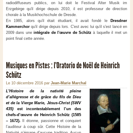
radiodiffuseurs publics, on lui doit le Festival Alter Musik im
Erzgebirge qu'il dirige depuis 2010, il est professeur de direction
chorale à la Musikhochschule de Dresde.
En 1985, alors qu'il était étudiant, il avait fondé le
Dresdner
Kammerchor
qu'il dirige depuis lors. C'est avec lui qu'il s'est lancé en
2009 dans une
intégrale de l'œuvre de Schütz
à laquelle il met un
point final cette année.
Musiques en Pistes : l'Oratorio de Noël de Heinrich
Schütz
Le 10 décembre 2016
par
Jean-Marie Marchal
L’Histoire de la nativité pleine
d’allégresse et de grâce du fils de Dieu
et de la Vierge Marie, Jésus-Christ (SWV
435)
est incontestablement l’un des
chefs-d’œuvre de Heinrich Schütz (1585
– 1672).
Il étonne, passionne et conquiert
l’auditeur à coup sûr. Cette Histoire de la
Nativité n’émane d’aucune tradition. Aucun