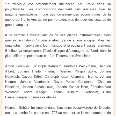
Sa musique est profondément influencée par l'Italie dans sa
polychoralité. Ses compositions devinrent plus austères avec la
maturité -probablement une des conséquences économiques de la
guerre de Trente Ans qui ne permettaient plus de jouer des œuvres de
grande ampleur.
Il ne semble subsister aucune de ses pièces instrumentales, alors
que sa réputation d'organiste était grande à son époque. Mais les
organistes improvisaient leur musique et la publiaient assez rarement.
Il influença durablement l'école d'orgue d'Allemagne du Nord, dont le
plus célèbre représentant est Jan Pieterszoon Sweelinck.
Anton Colander, Christoph Bernhard, Matthias Weckmann, Heinrich
Albert, Johann Theile, Friedrich Werne
r
, Philipp Stolle, Johann
Nauwach, Caspar Kittel, Christoph Kittel, Clemens Thieme, Johann
Klemm, Johann Vierdanck, David Pohle, Constantin Christian
Dedekind, Johann Jacob Löwe, Johann Kaspar Horn, Friedrich von
Westhoff, Adam Krieger, Johann Wilhelm Furchheim, Carlo
Farina comptent parmi ses élèves.
Heinrich Schütz fut enterré dans l'ancienne
Frauenkirche
de Dresde,
mais sa tombe fut perdue en 1727 au moment de la reconstruction de