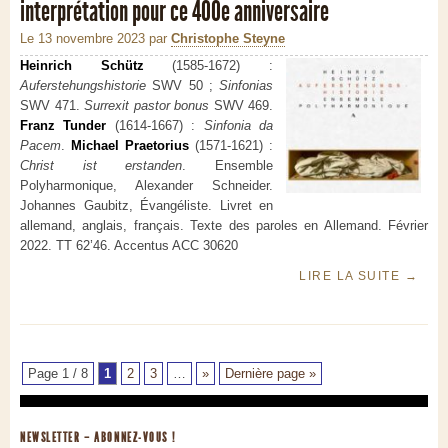
interprétation pour ce 400e anniversaire
Le 13 novembre 2023
par
Christophe Steyne
Heinrich Schütz
(1585-1672) :
Auferstehungshistorie
SWV 50 ;
Sinfonias
SWV 471.
Surrexit pastor bonus
SWV 469.
Franz Tunder
(1614-1667) :
Sinfonia da
Pacem
.
Michael Praetorius
(1571-1621) :
Christ ist erstanden
. Ensemble
Polyharmonique, Alexander Schneider.
Johannes Gaubitz, Évangéliste. Livret en
allemand, anglais, français. Texte des paroles en Allemand. Février
2022. TT 62’46. Accentus ACC 30620
LIRE LA SUITE
→
Page 1 / 8
1
2
3
…
»
Dernière page »
NEWSLETTER – ABONNEZ-VOUS !