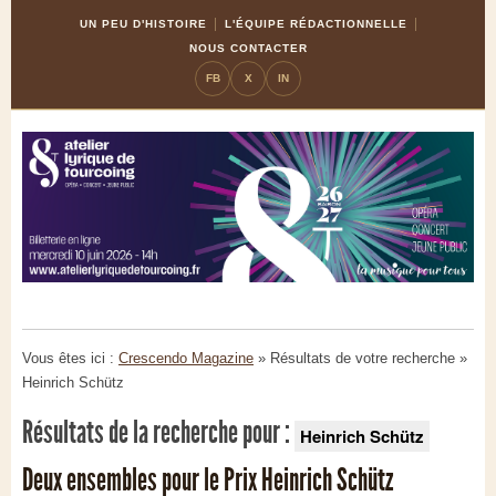
Skip
Aller
UN PEU D'HISTOIRE
L'ÉQUIPE RÉDACTIONNELLE
to
à
NOUS CONTACTER
Content
la
FB
X
IN
navigation
Vous êtes ici :
Crescendo Magazine
» Résultats de votre recherche
»
Heinrich Schütz
Résultats de la recherche pour :
Heinrich Schütz
Deux ensembles pour le Prix Heinrich Schütz