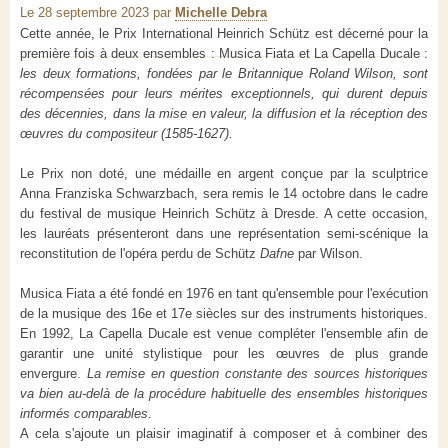
Le 28 septembre 2023
par
Michelle Debra
Cette année, le Prix International Heinrich Schütz est décerné pour la
première fois à deux ensembles : Musica Fiata et La Capella Ducale :
les deux formations, fondées par le Britannique Roland Wilson, sont
récompensées pour leurs mérites exceptionnels, qui durent depuis
des décennies, dans la mise en valeur, la diffusion et la réception des
œuvres du compositeur (1585-1627).
Le Prix non doté, une médaille en argent conçue par la sculptrice
Anna Franziska Schwarzbach, sera remis le 14 octobre dans le cadre
du festival de musique Heinrich Schütz à Dresde. A cette occasion,
les lauréats présenteront dans une représentation semi-scénique la
reconstitution de l'opéra perdu de Schütz
Dafne
par Wilson.
Musica Fiata a été fondé en 1976 en tant qu'ensemble pour l'exécution
de la musique des 16e et 17e siècles sur des instruments historiques.
En 1992, La Capella Ducale est venue compléter l'ensemble afin de
garantir une unité stylistique pour les œuvres de plus grande
envergure.
La remise en question constante des sources historiques
va bien au-delà de la procédure habituelle des ensembles historiques
informés comparables
.
A cela s'ajoute un plaisir imaginatif à composer et à combiner des