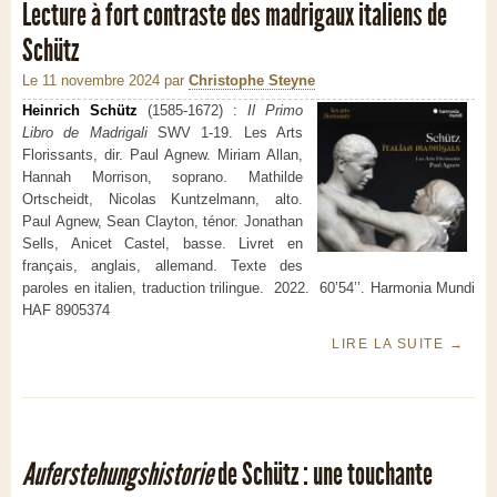
Lecture à fort contraste des madrigaux italiens de
Schütz
Le 11 novembre 2024
par
Christophe Steyne
Heinrich Schütz
(1585-1672) :
Il Primo
Libro de Madrigali
SWV 1-19. Les Arts
Florissants, dir. Paul Agnew. Miriam Allan,
Hannah Morrison, soprano. Mathilde
Ortscheidt, Nicolas Kuntzelmann, alto.
Paul Agnew, Sean Clayton, ténor. Jonathan
Sells, Anicet Castel, basse. Livret en
français, anglais, allemand. Texte des
paroles en italien, traduction trilingue. 2022. 60’54’’. Harmonia Mundi
HAF 8905374
LIRE LA SUITE
→
Auferstehungshistorie
de Schütz : une touchante