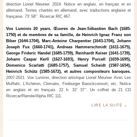
direction Lionel Meunier. 2024. Notice en anglais, en français et en
allemand. Textes chantés en allemand, avec traductions anglaise et
française. 73’ 58’’. Ricercar RIC 467.
Vox Luminis 20 years. Œuvres de Jean-Sébastien Bach (1685-
1750) et de membres de sa famille, de Heinrich Ignaz Franz von
Biber (1644-1704), Marc-Antoine Charpentier (1643-1704), Johann
Joseph Fux (1660-1741), Andreas Hammerschmidt (1611-1675),
George Frideric Handel (1685-1759), Reinhardt Keiser (1641-1739),
Johann Caspar Kerll (1627-1693), Henry Purcell (1659-1695),
Domenico Scarlatti (1685-1757), Samuel Scheidt (1587-1654),
Heinrich Schütz (1585-1672), et autres compositeurs baroques.
2007-2021. Vox Luminis, direction artistique Lionel Meunier. Avec Les
Muffatti, L’Achéron, Clematis, Freiburger Barockconsort, etc. Notice
en anglais et en français. 22 h. 32’ 37’’. Un coffret de 21 CD
Ricercar/Ramée/Alpha RIC 111.
LIRE LA SUITE
→