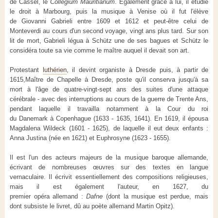
de Cassel, le
Collegium Mauritianum
. Également grâce à lui, il étudie
le droit à Marbourg, puis la musique à Venise où il fut l'élève
de Giovanni Gabrieli entre 1609 et 1612 et peut-être celui de
Monteverdi au cours d'un second voyage, vingt ans plus tard. Sur son
lit de mort, Gabrieli légua à Schütz une de ses bagues et Schütz le
considéra toute sa vie comme le maître auquel il devait son art.
Protestant
luthérien
, il devint organiste à Dresde puis, à partir de
1615,Maître de Chapelle à Dresde, poste qu'il conserva jusqu'à sa
mort à l'âge de quatre-vingt-sept ans des suites d'une attaque
cérébrale - avec des interruptions au cours de la guerre de Trente Ans,
pendant laquelle il travailla notamment à la Cour du roi
du Danemark à Copenhague (1633 - 1635, 1641). En 1619, il épousa
Magdalena Wildeck (1601 - 1625), de laquelle il eut deux enfants :
Anna Justina (née en 1621) et Euphrosyne (1623 - 1655).
Il est l'un des acteurs majeurs de la musique baroque allemande,
écrivant de nombreuses œuvres sur des textes en langue
vernaculaire. Il écrivit essentiellement des compositions religieuses,
mais il est également l'auteur, en 1627, du
premier opéra allemand :
Dafne
(dont la musique est perdue, mais
dont subsiste le livret, dû au poète allemand Martin Opitz).