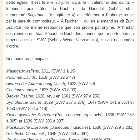
cette église. Il est fêté le
28 juillet
dans le « calendrier des saints »
luthérien, aux côtés de Bach et de Haendel. Schütz était
surnommé
Sagittarius
(« sagittaire ») en référence à l'auberge tenue
par le père du compositeur, « À l'archer », qui en allemand se dit
Zum
Schütze
, de même résonance que son propre patronyme. À l'instar
des œuvres de Jean-Sébastien Bach, les siennes sont répertoriées au
moyen du sigle SWV (Schütz-Werke-Verzeichnis), suivi d'un numéro
d'ordre.
Ses oeuvres principales :
Madrigaux italiens
, 1611 (SWV 1 à 19)
Psalmen Davids
, 1619 (SWV 22 à 47)
Historia der Auferstehung Christi
, 1623 (SWV 50)
Cantiones sacræ
, 1625 (SWV 53 à 93)
Becker Psalter
, 1628, revu en 1661 (SWV 97 à 256)
Symphoniæ Sacræ
, 1629 (SWV 257 à 276), 1647 (SWV 341 à 367) et
1650 (SWV 398 à 418)
Kleine geistliche Konzerte
(Petits concerts spirituels), 1636 (SWV 282
à 305) et 1639 (SWV 306 à 337)
Musikalische Exequien
(Obsèques musicales), 1636 (SWV 279 à 281)
Geistliche Chormusik
, 1648 (SWV 369 à 397)
Die Sieben Worte Jesu Christi am Kreuz
, 1662 (SWV 478)