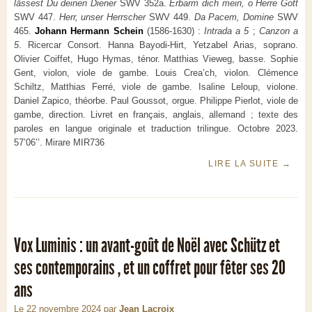
lässest Du deinen Diener
SWV 352a.
Erbarm dich mein, o Herre Gott
SWV 447.
Herr, unser Herrscher
SWV 449.
Da Pacem, Domine
SWV
465.
Johann Hermann Schein
(1586-1630) :
Intrada a 5
;
Canzon a
5
. Ricercar Consort. Hanna Bayodi-Hirt, Yetzabel Arias, soprano.
Olivier Coiffet, Hugo Hymas, ténor. Matthias Vieweg, basse. Sophie
Gent, violon, viole de gambe. Louis Crea’ch, violon. Clémence
Schiltz, Matthias Ferré, viole de gambe. Isaline Leloup, violone.
Daniel Zapico, théorbe. Paul Goussot, orgue. Philippe Pierlot, viole de
gambe, direction. Livret en français, anglais, allemand ; texte des
paroles en langue originale et traduction trilingue. Octobre 2023.
57’06’’. Mirare MIR736
LIRE LA SUITE
→
Vox Luminis : un avant-goût de Noël avec Schütz et
ses contemporains , et un coffret pour fêter ses 20
ans
Le 22 novembre 2024
par
Jean Lacroix