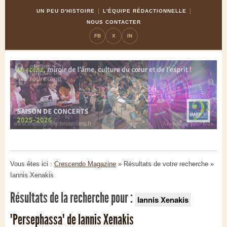
Skip
Aller
UN PEU D'HISTOIRE
L'ÉQUIPE RÉDACTIONNELLE
to
à
NOUS CONTACTER
Content
la
FB
X
IN
navigation
Vous êtes ici :
Crescendo Magazine
» Résultats de votre recherche
»
Iannis Xenakis
Résultats de la recherche pour :
Iannis Xenakis
"Persephassa" de Iannis Xenakis