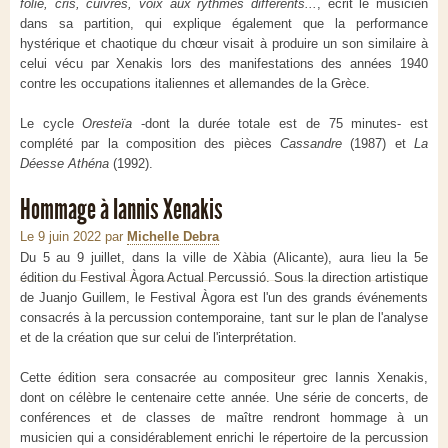
folie, cris, cuivres, voix aux rythmes différents...
, écrit le musicien
dans sa partition, qui explique également que la performance
hystérique et chaotique du chœur visait à produire un son similaire à
celui vécu par Xenakis lors des manifestations des années 1940
contre les occupations italiennes et allemandes de la Grèce.
Le cycle
Oresteïa
-dont la durée totale est de 75 minutes- est
complété par la composition des pièces
Cassandre
(1987) et
La
Déesse Athéna
(1992).
Hommage à Iannis Xenakis
Le 9 juin 2022
par
Michelle Debra
Du 5 au 9 juillet, dans la ville de Xàbia (Alicante), aura lieu la 5e
édition du Festival Àgora Actual Percussió. Sous la direction artistique
de Juanjo Guillem, le Festival Àgora est l'un des grands événements
consacrés à la percussion contemporaine, tant sur le plan de l'analyse
et de la création que sur celui de l'interprétation.
Cette édition sera consacrée au compositeur grec Iannis Xenakis,
dont on célèbre le centenaire cette année. Une série de concerts, de
conférences et de classes de maître rendront hommage à un
musicien qui a considérablement enrichi le répertoire de la percussion