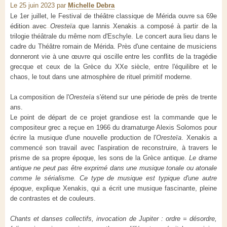
Le 25 juin 2023
par
Michelle Debra
Le 1er juillet, le Festival de théâtre classique de Mérida ouvre sa 69e
édition avec
Oresteïa
que Iannis Xenakis a composé à partir de la
trilogie théâtrale du même nom d'Eschyle. Le concert aura lieu dans le
cadre du Théâtre romain de Mérida. Près d'une centaine de musiciens
donneront vie à une œuvre qui oscille entre les conflits de la tragédie
grecque et ceux de la Grèce du XXe siècle, entre l'équilibre et le
chaos, le tout dans une atmosphère de rituel primitif moderne.
La composition de l'
Oresteïa
s'étend sur une période de près de trente
ans.
Le point de départ de ce projet grandiose est la commande que le
compositeur grec a reçue en 1966 du dramaturge Alexis Solomos pour
écrire la musique d'une nouvelle production de l'
Oresteïa
. Xenakis a
commencé son travail avec l'aspiration de reconstruire, à travers le
prisme de sa propre époque, les sons de la Grèce antique.
Le drame
antique ne peut pas être exprimé dans une musique tonale ou atonale
comme le sérialisme. Ce type de musique est typique d'une autre
époque
, explique Xenakis, qui a écrit une musique fascinante, pleine
de contrastes et de couleurs.
Chants et danses collectifs, invocation de Jupiter : ordre = désordre,