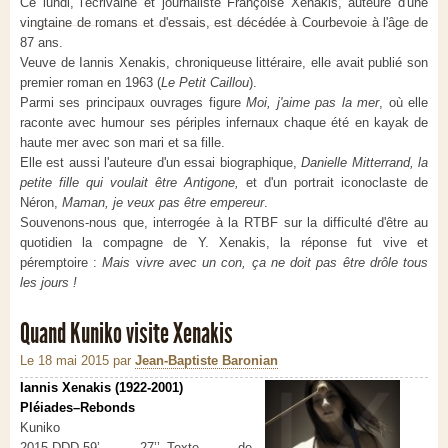
Ce lundi, l'écrivaine et journaliste Françoise Xenakis, auteure d'une
vingtaine de romans et d'essais, est décédée à Courbevoie à l'âge de
87 ans.
Veuve de Iannis Xenakis, chroniqueuse littéraire, elle avait publié son
premier roman en 1963 (
Le Petit Caillou
).
Parmi ses principaux ouvrages figure
Moi, j'aime pas la mer
, où elle
raconte avec humour ses périples infernaux chaque été en kayak de
haute mer avec son mari et sa fille.
Elle est aussi l'auteure d'un essai biographique,
Danielle Mitterrand, la
petite fille qui voulait être Antigone,
et d'un portrait iconoclaste de
Néron,
Maman, je veux pas être empereur
.
Souvenons-nous que, interrogée à la RTBF sur la difficulté d'être au
quotidien la compagne de Y. Xenakis, la réponse fut vive et
péremptoire :
Mais
v
ivre avec un con, ça ne doit pas être drôle tous
les jours !
Quand Kuniko visite Xenakis
Le 18 mai 2015
par
Jean-Baptiste Baronian
Iannis Xenakis (1922-2001)
Pléiades–Rebonds
Kuniko
2015-DDD-59’ 27’’–Texte de