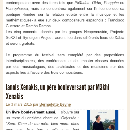
contemporaine avec des titres tels que
Pléïades
,
Okho
,
Psappha
ou
Persephassa
, mais se concentrera également sur l'influence que sa
poétique -fondée sur la relation étroite entre la musique et les
mathématiques- a eue sur deux compositeurs espagnols : Francisco
Guerrero et Ramón Ramos.
Les cinq concerts, donnés par les groupes Neopercusión, Projecte
SoXXI et Synergein Project, auront lieu dans différents lieux de Xábia
et seront gratuits.
Le programme du festival sera complété par des propositions
interdisciplinaires, des conférences et des master classes données
par des musicologues, des architectes et des musiciens sur des
aspects liés à l'œuvre des trois compositeurs.
Iannis Xenakis, un père bouleversant par Mâkhi
Xenakis
Le 3 mars 2015
par
Bernadette Beyne
Un livre bouleversant aussi.
Il s'ouvre sur
un texte du onzième chant de l'
Odyssée :
"Serre l'âme de ma mère bien morte dans
mes bras. Trois fois, je m'élançais; tout