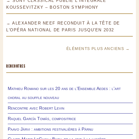
→ SONY CLASSICAL PUBLIE L'INTÉGRALE
KOUSSEVITZKY – BOSTON SYMPHONY
→ ALEXANDER NEEF RECONDUIT À LA TÊTE DE
L'OPÉRA NATIONAL DE PARIS JUSQU'EN 2032
ÉLÉMENTS PLUS ANCIENS →
RENCONTRES
Mathieu Romano sur les 20 ans de l’Ensemble Aedes : l’art
choral au souffle nouveau
Rencontre avec Robert Levin
Raquel García Tomás, compositrice
Paavo Järvi : ambitions festivalières à Pärnu
Claire-Marie LeGuay : Bach, de la joie à la lumière