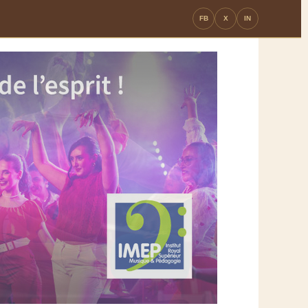
FB
X
IN