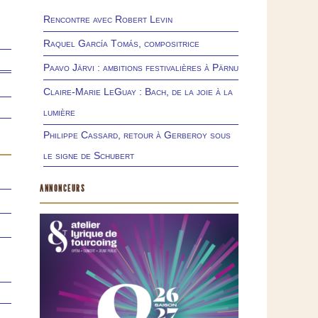
Rencontre avec Robert Levin
Raquel García Tomás, compositrice
Paavo Järvi : ambitions festivalières à Pärnu
Claire-Marie LeGuay : Bach, de la joie à la
lumière
Philippe Cassard, retour à Gerberoy sous
le signe de Schubert
ANNONCEURS