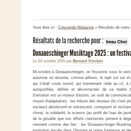
Vous êtes ici :
Crescendo Magazine
» Résultats de votre
Résultats de la recherche pour :
Imsu Choi
Donaueschinger Musiktage 2025 : un festiva
Le 24 octobre 2025
par
Bernard Vincken
Mi-octobre à Donaueschingen, on frissonne sous le vent 
automne où résonne, comme ailleurs, le repli sur soi d
qui s’était voulu ouvert, qui maintenant cède au cri, à l
autojustifiée, déifiée et déconnectée de sa réalité b
(l’émotion est un moteur d'action, un outil de communicat
moyen d'adaptation) : les tribuns des réseaux (ils n’ont pl
sociaux) abrutissent et outrancient, conspuent et excluent,
climat, la solidarité, la science (au profit de l’eau de jave
de la grisaille que nos efforts clairsemés peinent à dég
viennent comme des îles : les Donaueschinger Musiktag
institution ancrée dans l’histoire et ogive fureteuse et d