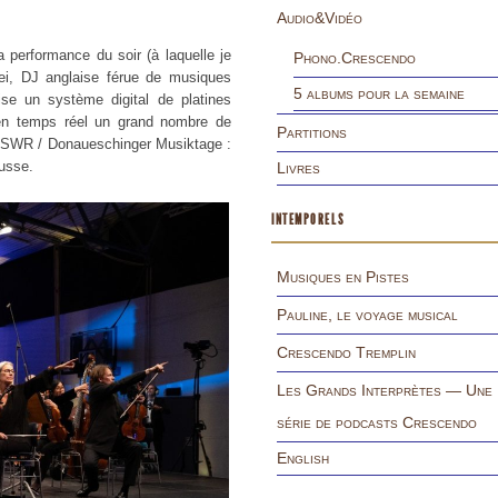
Audio&Vidéo
 performance du soir (à laquelle je
Phono.Crescendo
aei, DJ anglaise férue de musiques
5 albums pour la semaine
lise un système digital de platines
 en temps réel un grand nombre de
Partitions
es SWR / Donaueschinger Musiktage :
ousse.
Livres
INTEMPORELS
Musiques en Pistes
Pauline, le voyage musical
Crescendo Tremplin
Les Grands Interprètes — Une
série de podcasts Crescendo
English