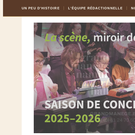
Skip
Aller
UN PEU D'HISTOIRE
L'ÉQUIPE RÉDACTIONNELLE
N
to
à
Content
la
navigation