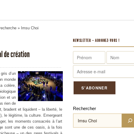
 recherche
» Imsu Choi
NEWSLETTER – ABONNEZ-VOUS !
l de création
gris d’un
’un monde
a colère,
iologique
ion et un
us rien de
Rechercher
 bradent et liquident – la liberté, le
l), le légitime, la culture. Emergeant
ager, les moments consacrés à l’art
e sont une de ces oasis, à la fois
énicheuse – un des rares festivals à