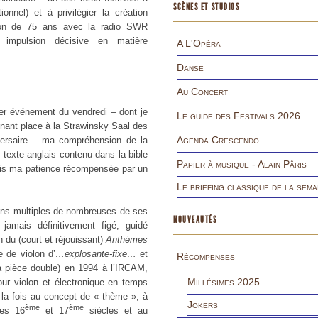
SCÈNES ET STUDIOS
onnel) et à privilégier la création
ation de 75 ans avec la radio SWR
 impulsion décisive en matière
A L'Opéra
Danse
Au Concert
mier événement du vendredi – dont je
Le guide des Festivals 2026
enant place à la Strawinsky Saal des
Agenda Crescendo
iversaire – ma compréhension de la
 texte anglais contenu dans la bible
Papier à musique - Alain Pâris
 vois ma patience récompensée par un
Le briefing classique de la sema
ions multiples de nombreuses de ses
NOUVEAUTÉS
jamais définitivement figé, guidé
n du (court et réjouissant)
Anthèmes
e de violon d’
…explosante-fixe…
et
Récompenses
la pièce double) en 1994 à l’IRCAM,
Millésimes 2025
our violon et électronique en temps
 à la fois au concept de « thème », à
Jokers
ème
ème
des 16
et 17
siècles et au