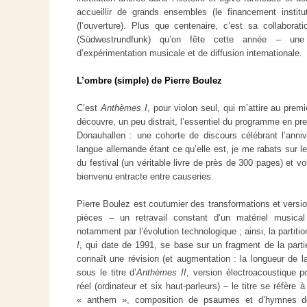
accueillir de grands ensembles (le financement instituti
(l’ouverture). Plus que centenaire, c’est sa collabor
(Südwestrundfunk) qu’on fête cette année – une
d’expérimentation musicale et de diffusion internationale.
L’ombre (simple) de Pierre Boulez
C’est
Anthèmes I
, pour violon seul, qui m’attire au pre
découvre, un peu distrait, l’essentiel du programme en pr
Donauhallen : une cohorte de discours célébrant l’ann
langue allemande étant ce qu’elle est, je me rabats sur le
du festival (un véritable livre de près de 300 pages) et
bienvenu entracte entre causeries.
Pierre Boulez est coutumier des transformations et vers
pièces – un retravail constant d’un matériel musical 
notamment par l’évolution technologique ; ainsi, la partitio
I
, qui date de 1991, se base sur un fragment de la parti
connaît une révision (et augmentation : la longueur de 
sous le titre d’
Anthèmes II
, version électroacoustique p
réel (ordinateur et six haut-parleurs) – le titre se réfère
« anthem », composition de psaumes et d’hymnes 