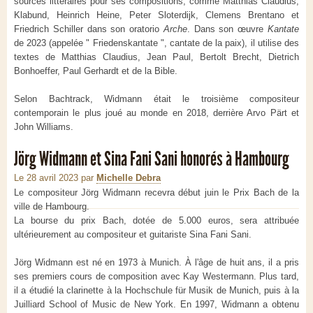
sources littéraires pour ses compositions, comme Matthias Claudius,
Klabund, Heinrich Heine, Peter Sloterdijk, Clemens Brentano et
Friedrich Schiller dans son oratorio
Arche
. Dans son œuvre
Kantate
de 2023 (appelée " Friedenskantate ", cantate de la paix), il utilise des
textes de Matthias Claudius, Jean Paul, Bertolt Brecht, Dietrich
Bonhoeffer, Paul Gerhardt et de la Bible.
Selon Bachtrack, Widmann était le troisième compositeur
contemporain le plus joué au monde en 2018, derrière Arvo Pärt et
John Williams.
Jörg Widmann et Sina Fani Sani honorés à Hambourg
Le 28 avril 2023
par
Michelle Debra
Le compositeur Jörg Widmann recevra début juin le Prix Bach de la
ville de Hambourg.
La bourse du prix Bach, dotée de 5.000 euros, sera attribuée
ultérieurement au compositeur et guitariste Sina Fani Sani.
Jörg Widmann est né en 1973 à Munich. À l'âge de huit ans, il a pris
ses premiers cours de composition avec Kay Westermann. Plus tard,
il a étudié la clarinette à la Hochschule für Musik de Munich, puis à la
Juilliard School of Music de New York. En 1997, Widmann a obtenu