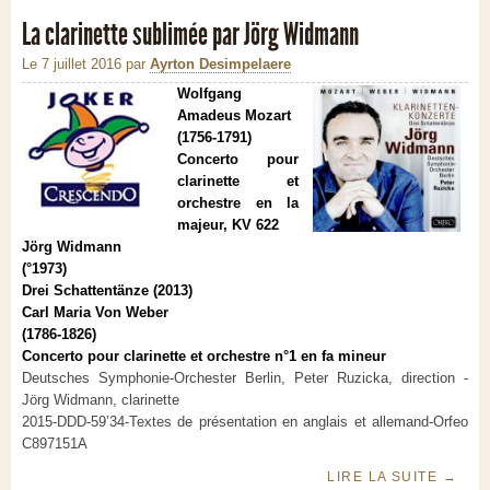
La clarinette sublimée par Jörg Widmann
Le 7 juillet 2016
par
Ayrton Desimpelaere
Wolfgang
Amadeus Mozart
(1756-1791)
Concerto pour
clarinette et
orchestre en la
majeur, KV 622
Jörg Widmann
(°1973)
Drei Schattentänze (2013)
Carl Maria Von Weber
(1786-1826)
Concerto pour clarinette et orchestre n°1 en fa mineur
Deutsches Symphonie-Orchester Berlin, Peter Ruzicka, direction -
Jörg Widmann, clarinette
2015-DDD-59’34-Textes de présentation en anglais et allemand-Orfeo
C897151A
LIRE LA SUITE
→