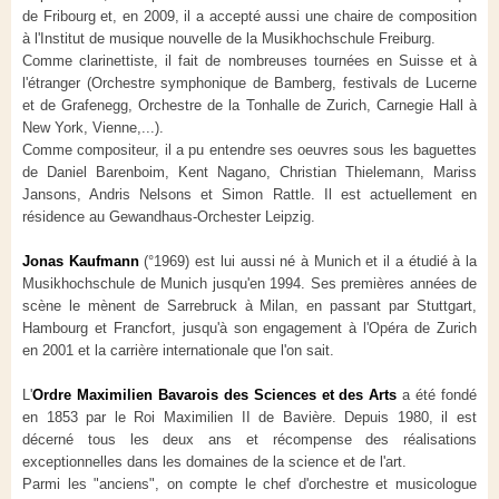
de Fribourg et, en 2009, il a accepté aussi une chaire de composition
à l'Institut de musique nouvelle de la Musikhochschule Freiburg.
Comme clarinettiste, il fait de nombreuses tournées en Suisse et à
l'étranger (Orchestre symphonique de Bamberg, festivals de Lucerne
et de Grafenegg, Orchestre de la Tonhalle de Zurich, Carnegie Hall à
New York, Vienne,...).
Comme compositeur, il a pu entendre ses oeuvres sous les baguettes
de Daniel Barenboim, Kent Nagano, Christian Thielemann, Mariss
Jansons, Andris Nelsons et Simon Rattle. Il est actuellement en
résidence au Gewandhaus-Orchester Leipzig.
Jonas Kaufmann
(°1969) est lui aussi né à Munich et il a étudié à la
Musikhochschule de Munich jusqu'en 1994. Ses premières années de
scène le mènent de Sarrebruck à Milan, en passant par Stuttgart,
Hambourg et Francfort, jusqu'à son engagement à l'Opéra de Zurich
en 2001 et la carrière internationale que l'on sait.
L'
Ordre Maximilien Bavarois des Sciences et des Arts
a été fondé
en 1853 par le Roi Maximilien II de Bavière. Depuis 1980, il est
décerné tous les deux ans et récompense des réalisations
exceptionnelles dans les domaines de la science et de l'art.
Parmi les "anciens", on compte le chef d'orchestre et musicologue