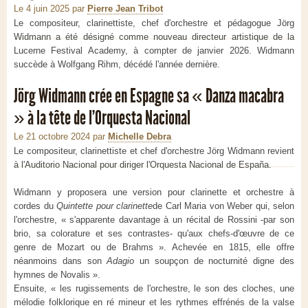
Le 4 juin 2025
par
Pierre Jean Tribot
Le compositeur, clarinettiste, chef d'orchestre et pédagogue Jörg
Widmann a été désigné comme nouveau directeur artistique de la
Lucerne Festival Academy, à compter de janvier 2026. Widmann
succède à Wolfgang Rihm, décédé l'année dernière.
Jörg Widmann crée en Espagne sa « Danza macabra
» à la tête de l'Orquesta Nacional
Le 21 octobre 2024
par
Michelle Debra
Le compositeur, clarinettiste et chef d'orchestre Jörg Widmann revient
à l'Auditorio Nacional pour diriger l'Orquesta Nacional de España.
Widmann y proposera une version pour clarinette et orchestre à
cordes du
Quintette pour clarinette
de Carl Maria von Weber qui, selon
l'orchestre, « s'apparente davantage à un récital de Rossini -par son
brio, sa colorature et ses contrastes- qu'aux chefs-d'œuvre de ce
genre de Mozart ou de Brahms ». Achevée en 1815, elle offre
néanmoins dans son
Adagio
un soupçon de nocturnité digne des
hymnes de Novalis ».
Ensuite, « les rugissements de l'orchestre, le son des cloches, une
mélodie folklorique en ré mineur et les rythmes effrénés de la valse