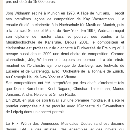
prix est doté de 15 000 euros.
Jörg Widmann est né à Munich en 1973. À l'âge de huit ans, il reçoit
ses premières leçons de composition de Kay Westermann. Il a
ensuite étudié la clarinette à la Hochschule für Musik de Munich, puis
à la Juilliard School of Music de New York. En 1997, Widmann reçoit
son diplôme de master class et poursuit ses études à la
Musikhochschule de Karlsruhe. Depuis 2001, le compositeur et
clarinettiste est professeur de clarinette à l'Université de Freiburg où il
occupe aussi depuis 2009 une demi-chaire de composition. Comme
clarinettiste, Jörg Widmann est toujours en tournée : il a été artiste
résident de l'Orchestre symphonique de Bamberg, aux festivals de
Lucerne et de Grafenegg, avec l'Orchestre de la Tonhalle de Zurich,
au Carnegie Hall de New York et à Vienne.
Ses compositions ont été interprétées par des chefs d'orchestre tels
que Daniel Barenboim, Kent Nagano, Christian Thielemann, Mariss
Jansons, Andris Nelsons et Simon Rattle.
En 2018, en plus de son travail sur une première mondiale, il a été le
premier compositeur à se produire avec l'Orchestre du Gewandhaus
de Leipzig dans un concert-portrait.
Le Prix Würth des Jeunesses Musicales Deutschland est décerné
depuis 1991 à des artistes, des ensembles et des projets qui