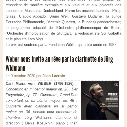
répondent de manière exemplaire aux valeurs et aux objectifs des
Jeunesses Musicales Deutschland. Parmi les anciens lauréats : Philip
Glass, Claudio Abbado, Bruno Weil, Gustavo Dudamel, la Junge
Deutsche Philharmonie, l'Artemis Quartett, le Bundesjugendorchester,
le programme éducatif de l'Orchestre philharmonique de Berlin,
l'Orchestre d'improvisation de Stuttgart, la violoncelliste Sol Gabetta
et le pianiste Lars Vogt.
Le prix est soutenu par la Fondation Würth, qui a été créée en 1987.
Weber nous invite au rêve par la clarinette de Jörg
Widmann
Le 9 octobre 2020
par
Jean Lacroix
Carl Maria von WEBER (1786-1826)
:
Concertino en mi bémol majeur op. 26 ; Der
Freyschütz, op. 77 : Ouverture ; Grand Duo
concertant en mi bémol majeur op. 48 ;
Quintette avec clarinette en si bémol
majeur op. 34, version pour orchestre de
chambre.
Jörg Widmann, clarinette et
direction ; Denis Kozukhin, piano ; Irish