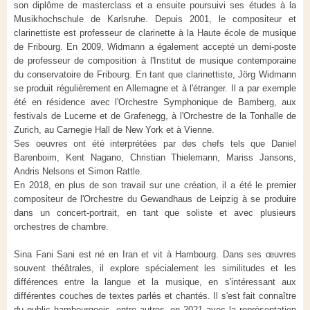
son diplôme de masterclass et a ensuite poursuivi ses études à la
Musikhochschule de Karlsruhe. Depuis 2001, le compositeur et
clarinettiste est professeur de clarinette à la Haute école de musique
de Fribourg. En 2009, Widmann a également accepté un demi-poste
de professeur de composition à l'Institut de musique contemporaine
du conservatoire de Fribourg. En tant que clarinettiste, Jörg Widmann
se produit régulièrement en Allemagne et à l'étranger. Il a par exemple
été en résidence avec l'Orchestre Symphonique de Bamberg, aux
festivals de Lucerne et de Grafenegg, à l'Orchestre de la Tonhalle de
Zurich, au Carnegie Hall de New York et à Vienne.
Ses oeuvres ont été interprétées par des chefs tels que Daniel
Barenboim, Kent Nagano, Christian Thielemann, Mariss Jansons,
Andris Nelsons et Simon Rattle.
En 2018, en plus de son travail sur une création, il a été le premier
compositeur de l'Orchestre du Gewandhaus de Leipzig à se produire
dans un concert-portrait, en tant que soliste et avec plusieurs
orchestres de chambre.
Sina Fani Sani est né en Iran et vit à Hambourg. Dans ses œuvres
souvent théâtrales, il explore spécialement les similitudes et les
différences entre la langue et la musique, en s'intéressant aux
différentes couches de textes parlés et chantés. Il s'est fait connaître
du public hambourgeois, entre autres, en 2021 avec la représentation