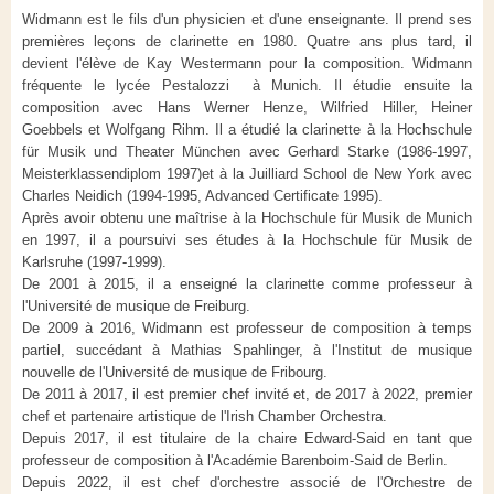
Widmann est le fils d'un physicien et d'une enseignante. Il prend ses
premières leçons de clarinette en 1980. Quatre ans plus tard, il
devient l'élève de Kay Westermann pour la composition. Widmann
fréquente le lycée Pestalozzi à Munich. Il étudie ensuite la
composition avec Hans Werner Henze, Wilfried Hiller, Heiner
Goebbels et Wolfgang Rihm. Il a étudié la clarinette à la Hochschule
für Musik und Theater München avec Gerhard Starke (1986-1997,
Meisterklassendiplom 1997)et à la Juilliard School de New York avec
Charles Neidich (1994-1995, Advanced Certificate 1995).
Après avoir obtenu une maîtrise à la Hochschule für Musik de Munich
en 1997, il a poursuivi ses études à la Hochschule für Musik de
Karlsruhe (1997-1999).
De 2001 à 2015, il a enseigné la clarinette comme professeur à
l'Université de musique de Freiburg.
De 2009 à 2016, Widmann est professeur de composition à temps
partiel, succédant à Mathias Spahlinger, à l'Institut de musique
nouvelle de l'Université de musique de Fribourg.
De 2011 à 2017, il est premier chef invité et, de 2017 à 2022, premier
chef et partenaire artistique de l'Irish Chamber Orchestra.
Depuis 2017, il est titulaire de la chaire Edward-Said en tant que
professeur de composition à l'Académie Barenboim-Said de Berlin.
Depuis 2022, il est chef d'orchestre associé de l'Orchestre de