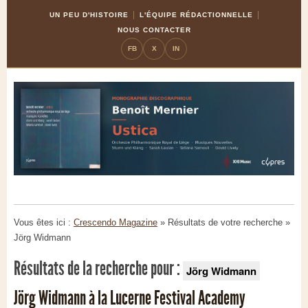
Skip
Aller
UN PEU D'HISTOIRE
L'ÉQUIPE RÉDACTIONNELLE
to
à
NOUS CONTACTER
Content
la
FB
X
IN
navigation
Vous êtes ici :
Crescendo Magazine
» Résultats de votre recherche
»
Jörg Widmann
Résultats de la recherche pour :
Jörg Widmann
Jörg Widmann à la Lucerne Festival Academy