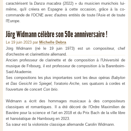
caractérisent la
Danza macabra
(2022) » du musicien munichois lui-
même, qu'il créera en Espagne à cette occasion, grâce à la co-
commande de l'OCNE avec d'autres entités de toute l'Asie et de toute
l'Europe.
Jörg Widmann célèbre son 50e annniversaire !
Le 19 juin 2023
par
Michelle Debra
Jörg Widmann (né le 19 juin 1973) est un compositeur, chef
d'orchestre et clarinettiste allemand.
Ancien professeur de clarinette et de composition à l'Université de
musique de Fribourg, il est professeur de composition à la Barenboim-
Said Akademie.
Ses compositions les plus importantes sont les deux opéras
Babylon
et
Das Gesicht im Spiegel,
l'oratorio
Arche
, ses quatuors à cordes et
l'ouverture de concert
Con brio
.
Widmann a écrit des hommages musicaux à des compositeurs
classiques et romantiques. Il a été décoré de l'Ordre Maximilien de
Bavière pour la science et l'art en 2018 et du Prix Bach de la ville libre
et hanséatique de Hambourg en 2023.
Sa sœur est la violoniste classique allemande Carolin Widmann.