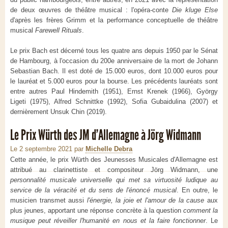
de deux œuvres de théâtre musical : l'opéra-conte
Die kluge Else
d'après les frères Grimm et la performance conceptuelle de théâtre
musical
Farewell Rituals
.
Le prix Bach est décerné tous les quatre ans depuis 1950 par le Sénat
de Hambourg, à l'occasion du 200e anniversaire de la mort de Johann
Sebastian Bach. Il est doté de 15.000 euros, dont 10.000 euros pour
le lauréat et 5.000 euros pour la bourse. Les précédents lauréats sont
entre autres Paul Hindemith (1951), Ernst Krenek (1966), György
Ligeti (1975), Alfred Schnittke (1992), Sofia Gubaidulina (2007) et
dernièrement Unsuk Chin (2019).
Le Prix Würth des JM d'Allemagne à Jörg Widmann
Le 2 septembre 2021
par
Michelle Debra
Cette année, le prix Würth des Jeunesses Musicales d'Allemagne est
attribué au clarinettiste et compositeur Jörg Widmann, une
personnalité musicale universelle qui met sa virtuosité ludique au
service de la véracité et du sens de l'énoncé musical
. En outre, le
musicien transmet aussi
l'énergie, la joie et l'amour de la cause
aux
plus jeunes, apportant une réponse concrète à la question
comment la
musique peut réveiller l'humanité en nous et la faire fonctionner
. Le