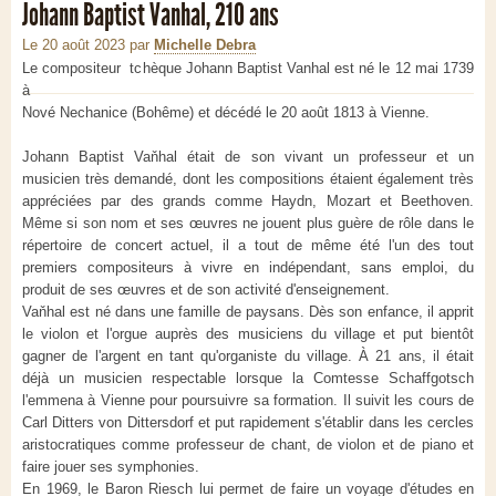
Johann Baptist Vanhal, 210 ans
Le 20 août 2023
par
Michelle Debra
Le compositeur tchèque Johann Baptist Vanhal est né le 12 mai 1739
à
Nové Nechanice (Bohême) et décédé le 20 août 1813 à Vienne.
Johann Baptist Vaňhal était de son vivant un professeur et un
musicien très demandé, dont les compositions étaient également très
appréciées par des grands comme Haydn, Mozart et Beethoven.
Même si son nom et ses œuvres ne jouent plus guère de rôle dans le
répertoire de concert actuel, il a tout de même été l'un des tout
premiers compositeurs à vivre en indépendant, sans emploi, du
produit de ses œuvres et de son activité d'enseignement.
Vaňhal est né dans une famille de paysans. Dès son enfance, il apprit
le violon et l'orgue auprès des musiciens du village et put bientôt
gagner de l'argent en tant qu'organiste du village. À 21 ans, il était
déjà un musicien respectable lorsque la Comtesse Schaffgotsch
l'emmena à Vienne pour poursuivre sa formation. Il suivit les cours de
Carl Ditters von Dittersdorf et put rapidement s'établir dans les cercles
aristocratiques comme professeur de chant, de violon et de piano et
faire jouer ses symphonies.
En 1969, le Baron Riesch lui permet de faire un voyage d'études en