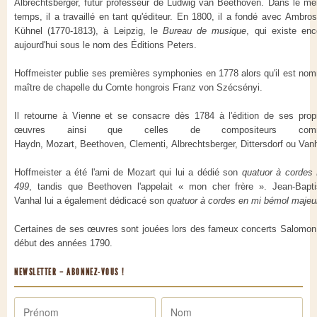
Albrechtsberger, futur professeur de Ludwig van Beethoven. Dans le m
temps, il a travaillé en tant qu'éditeur. En 1800, il a fondé avec Ambros
Kühnel (1770-1813), à Leipzig, le
Bureau de musique
, qui existe enc
aujourd'hui sous le nom des Éditions Peters.
Hoffmeister publie ses premières symphonies en 1778 alors qu'il est no
maître de chapelle du Comte hongrois Franz von Szécsényi.
Il retourne à Vienne et se consacre dès 1784 à l'édition de ses prop
œuvres ainsi que celles de compositeurs com
Haydn, Mozart, Beethoven, Clementi, Albrechtsberger, Dittersdorf ou Vanh
Hoffmeister a été l'ami de Mozart qui lui a dédié son
quatuor à cordes
499
, tandis que Beethoven l'appelait « mon cher frère ». Jean-Bapti
Vanhal lui a également dédicacé son
quatuor à cordes en mi bémol majeu
Certaines de ses œuvres sont jouées lors des fameux concerts Salomon
début des années 1790.
NEWSLETTER – ABONNEZ-VOUS !