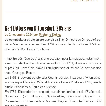
LIRE LA SUITE
→
Karl Ditters von Dittersdorf, 285 ans
Le 2 novembre 2024
par
Michelle Debra
Le compositeur et violoniste autrichien Karl Ditters von Dittersdorf est
né à Vienne le 2 novembre 1739 et mort le 24 octobre 1799 au
château de Rothlotta en Bohême.
Il montre dès l'âge de 7 ans une vocation pour la musique, notamment
avec un talent extraordinaire au violon. En 1751, il obtient un poste
auprès du Prince de Saxe-Hildburghausen et étudie la composition
avec Giuseppe Bonno.
En 1761, il devient soliste à la Cour impériale. Il parcourt l'Allemagne,
accompagne Christoph Willibald Gluck à travers l'Italie en 1763, réside
plusieurs années à Berlin et à Vienne.
En 1764, Dittersdorf est engagé pour diriger l'orchestre de l'Evêque de
Nagyvárad (en allemand Großwardein, devenue Oradea, en
Roumanie), où il succède à Michael Haydn. Il recrute Václav Pichl
afin de l'assister.