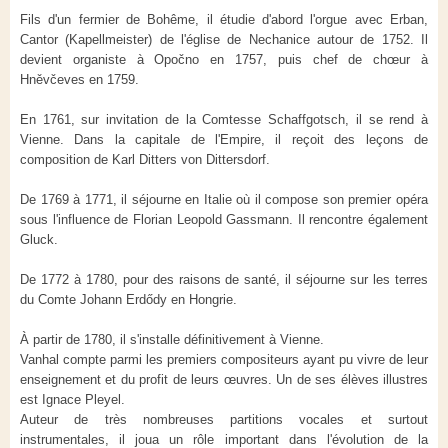
Fils d'un fermier de Bohême, il étudie d'abord l'orgue avec Erban,
Cantor (Kapellmeister) de l'église de Nechanice autour de 1752. Il
devient organiste à Opočno en 1757, puis chef de chœur à
Hněvčeves en 1759.
En 1761, sur invitation de la Comtesse Schaffgotsch, il se rend à
Vienne. Dans la capitale de l'Empire, il reçoit des leçons de
composition de Karl Ditters von Dittersdorf.
De 1769 à 1771, il séjourne en Italie où il compose son premier opéra
sous l'influence de Florian Leopold Gassmann. Il rencontre également
Gluck.
De 1772 à 1780, pour des raisons de santé, il séjourne sur les terres
du Comte Johann Erdődy en Hongrie.
À partir de 1780, il s'installe définitivement à Vienne.
Vanhal compte parmi les premiers compositeurs ayant pu vivre de leur
enseignement et du profit de leurs œuvres. Un de ses élèves illustres
est Ignace Pleyel.
Auteur de très nombreuses partitions vocales et surtout
instrumentales, il joua un rôle important dans l'évolution de la