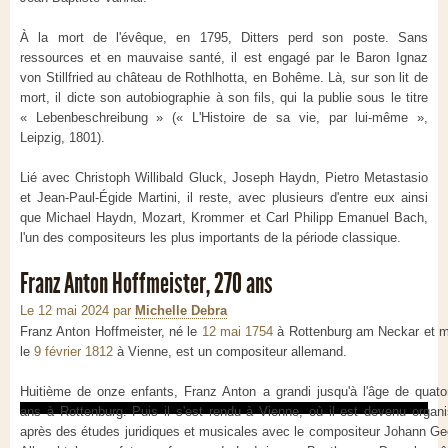
À la mort de l'évêque, en 1795, Ditters perd son poste. Sans
ressources et en mauvaise santé, il est engagé par le Baron Ignaz
von Stillfried au château de Rothlhotta, en Bohême. Là, sur son lit de
mort, il dicte son autobiographie à son fils, qui la publie sous le titre
« Lebenbeschreibung » (« L'Histoire de sa vie, par lui-même »,
Leipzig, 1801).
Lié avec Christoph Willibald Gluck, Joseph Haydn, Pietro Metastasio
et Jean-Paul-Égide Martini, il reste, avec plusieurs d'entre eux ainsi
que Michael Haydn, Mozart, Krommer et Carl Philipp Emanuel Bach,
l'un des compositeurs les plus importants de la période classique.
Franz Anton Hoffmeister, 270 ans
Le 12 mai 2024
par
Michelle Debra
Franz Anton Hoffmeister, né le
12 mai 1754
à Rottenburg am Neckar et m
le
9 février 1812
à Vienne, est un compositeur allemand.
Huitième de onze enfants, Franz Anton a grandi jusqu'à l'âge de quato
ans à Rottenburg. Puis il s'est rendu à Vienne, où il est devenu organi
après des études juridiques et musicales avec le compositeur Johann Ge