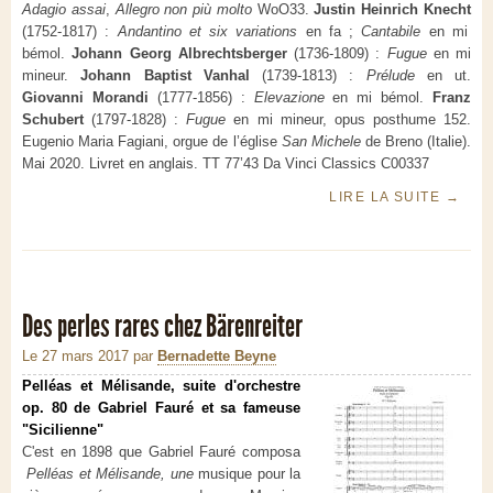
Adagio assai
,
Allegro non più molto
WoO33.
Justin Heinrich Knecht
(1752-1817) :
Andantino et six variations
en fa ;
Cantabile
en mi
bémol.
Johann Georg Albrechtsberger
(1736-1809) :
Fugue
en mi
mineur.
Johann Baptist Vanhal
(1739-1813) :
Prélude
en ut.
Giovanni Morandi
(1777-1856) :
Elevazione
en mi bémol.
Franz
Schubert
(1797-1828) :
Fugue
en mi mineur, opus posthume 152.
Eugenio Maria Fagiani, orgue de l’église
San Michele
de Breno (Italie).
Mai 2020. Livret en anglais. TT 77’43 Da Vinci Classics C00337
LIRE LA SUITE
→
Des perles rares chez Bärenreiter
Le 27 mars 2017
par
Bernadette Beyne
Pelléas et Mélisande, suite d'orchestre
op. 80 de Gabriel Fauré et sa fameuse
"Sicilienne"
C'est en 1898 que Gabriel Fauré composa
Pelléas et Mélisande, une
musique pour la