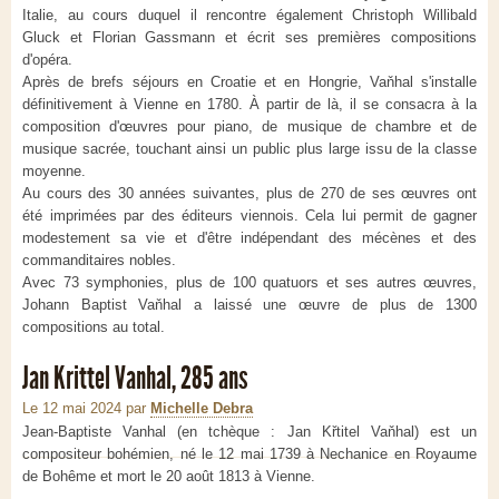
Italie, au cours duquel il rencontre également Christoph Willibald
Gluck et Florian Gassmann et écrit ses premières compositions
d'opéra.
Après de brefs séjours en Croatie et en Hongrie, Vaňhal s'installe
définitivement à Vienne en 1780. À partir de là, il se consacra à la
composition d'œuvres pour piano, de musique de chambre et de
musique sacrée, touchant ainsi un public plus large issu de la classe
moyenne.
Au cours des 30 années suivantes, plus de 270 de ses œuvres ont
été imprimées par des éditeurs viennois. Cela lui permit de gagner
modestement sa vie et d'être indépendant des mécènes et des
commanditaires nobles.
Avec 73 symphonies, plus de 100 quatuors et ses autres œuvres,
Johann Baptist Vaňhal a laissé une œuvre de plus de 1300
compositions au total.
Jan Krittel Vanhal, 285 ans
Le 12 mai 2024
par
Michelle Debra
Jean-Baptiste Vanhal (en tchèque : Jan Křtitel Vaňhal) est un
compositeur bohémien, né le 12 mai 1739 à Nechanice en Royaume
de Bohême et mort le 20 août 1813 à Vienne.