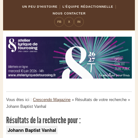
Skip
Aller
UN PEU D'HISTOIRE
L'ÉQUIPE RÉDACTIONNELLE
to
à
NOUS CONTACTER
Content
la
FB
X
IN
navigation
Vous êtes ici :
Crescendo Magazine
» Résultats de votre recherche
»
Johann Baptist Vanhal
Résultats de la recherche pour :
Johann Baptist Vanhal