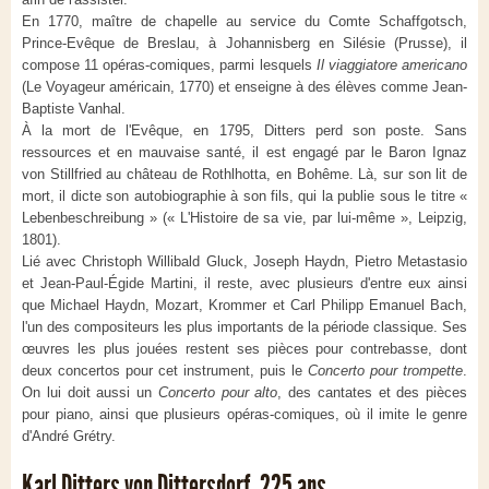
En 1770, maître de chapelle au service du Comte Schaffgotsch,
Prince-Evêque de Breslau, à Johannisberg en Silésie (Prusse), il
compose 11 opéras-comiques, parmi lesquels
Il viaggiatore americano
(Le Voyageur américain, 1770) et enseigne à des élèves comme Jean-
Baptiste Vanhal.
À la mort de l'Evêque, en 1795, Ditters perd son poste. Sans
ressources et en mauvaise santé, il est engagé par le Baron Ignaz
von Stillfried au château de Rothlhotta, en Bohême. Là, sur son lit de
mort, il dicte son autobiographie à son fils, qui la publie sous le titre «
Lebenbeschreibung » (« L'Histoire de sa vie, par lui-même », Leipzig,
1801).
Lié avec Christoph Willibald Gluck, Joseph Haydn, Pietro Metastasio
et Jean-Paul-Égide Martini, il reste, avec plusieurs d'entre eux ainsi
que Michael Haydn, Mozart, Krommer et Carl Philipp Emanuel Bach,
l'un des compositeurs les plus importants de la période classique. Ses
œuvres les plus jouées restent ses pièces pour contrebasse, dont
deux concertos pour cet instrument, puis le
Concerto pour trompette
.
On lui doit aussi un
Concerto pour alto
, des cantates et des pièces
pour piano, ainsi que plusieurs opéras-comiques, où il imite le genre
d'André Grétry.
Karl Ditters von Dittersdorf, 225 ans