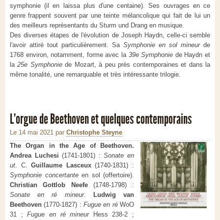
symphonie (il en laissa plus d'une centaine). Ses ouvrages en ce
genre frappent souvent par une teinte mélancolique qui fait de lui un
des meilleurs représentants du Sturm und Drang en musique.
Des diverses étapes de l'évolution de Joseph Haydn, celle-ci semble
l'avoir attiré tout particulièrement. Sa
Symphonie en sol mineur
de
1768 environ, notamment, forme avec la
39e Symphonie
de Haydn et
la
25e Symphonie
de Mozart, à peu près contemporaines et dans la
même tonalité, une remarquable et très intéressante trilogie.
L’orgue de Beethoven et quelques contemporains
Le 14 mai 2021
par
Christophe Steyne
The Organ in the Age of Beethoven.
Andrea Luchesi
(1741-1801) :
Sonate en
ut
. C.
Guillaume Lasceux
(1740-1831) :
Symphonie concertante
en sol (offertoire).
Christian Gottlob Neefe
(1748-1798) :
Sonate en ré mineur
.
Ludwig van
Beethoven
(1770-1827) :
Fugue en ré
WoO
31 ;
Fugue en ré mineur
Hess 238-2 ;