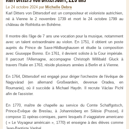
Le 24 octobre 2024
par
Michelle Debra
Karl Ditters von Dittersdorf est un compositeur et violoniste autrichien,
né à Vienne le 2 novembre 1739 et mort le 24 octobre 1799 au
château de Rothlotta en Bohême.
Il montre dès l'âge de 7 ans une vocation pour la musique, notamment
avec un talent extraordinaire au violon. En 1751, il obtient un poste
auprès du Prince de Saxe-Hildburghausen et étudie la composition
avec Giuseppe Bonno. En 1761, il devient soliste à la Cour impériale.
Il parcourt l'Allemagne, accompagne Christoph Willibald Gluck à
travers l'Italie en 1763, réside plusieurs années à Berlin et à Vienne.
En 1764, Dittersdorf est engagé pour diriger l'orchestre de l'évêque de
Nagyvárad (en allemand Großwardein, devenue Oradea, en
Roumanie), où il succède à Michael Haydn. Il recrute Václav Pichl
afin de l'assister.
En 1770, maître de chapelle au service du Comte Schaffgotsch,
Prince-Evêque de Breslau, à Johannisberg en Silésie (Prusse), il
compose 11 opéras-comiques, parmi lesquels
Il viaggiatore americano
( « Le Voyageur américain », 1770) et enseigne à des élèves comme
Jean-Baptiste Vanhal.