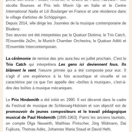
récolte Bourses et Prix tels
Movin Up
en Italie et le
Centre
International Nadia et Lili Boulanger
en France et une résidence dans
le village d'artistes de Schöppingen.
Depuis 2014, elle dirige les Journées de la musique contemporaine de
Bludenz.
Ses œuvres ont été interprétées par le Quatuor Diotima, le Trio Catch,
l'Ensemble 2e2m, le Munich Chamber Orchestra, le Quatuor Aditti et
l'Ensemble Intercontemporain.
La cérémonie
de remise des prix aura lieu en juillet prochain. C'est le
Trio Catch
qui interprétera
Les gens ici deviennent fous. Ils
blâment le vent
,
l'oeuvre primée qui a été composée pour eux. Il
s'agit d' une expérience à la fois acoustique et visuelle et se
caractérise par ce que l'on appelle des «boîtes à musique», c'est-à-
dire des boîtes à musique mécaniques.
Le
Prix Hindemith
a été initié en 1990. Il est décerné dans le cadre
du Festival de musique de Schleswig-Holstein et son objectif est de
promouvoir de jeunes compositeurs et le travail pédagogique
musical de Paul Hindemith
(1895-1963). Parmi les anciens lauréats,
on compte Olga Neuwirth, Matthias Pintscher, Jörg Widmann, Dai
Fujikura, Thomas Adès, Johannes Maria Staud et David Hefti.