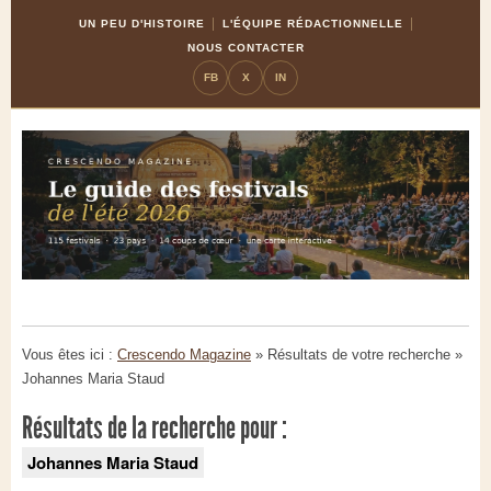
Skip
Aller
UN PEU D'HISTOIRE
L'ÉQUIPE RÉDACTIONNELLE
to
à
NOUS CONTACTER
Content
la
FB
X
IN
navigation
Vous êtes ici :
Crescendo Magazine
» Résultats de votre recherche
»
Johannes Maria Staud
Résultats de la recherche pour :
Johannes Maria Staud