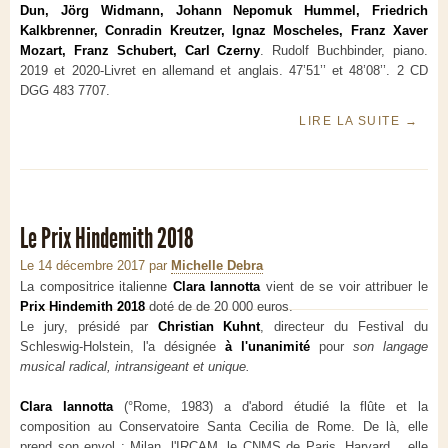
Dun, Jörg Widmann, Johann Nepomuk Hummel, Friedrich
Kalkbrenner, Conradin Kreutzer, Ignaz Moscheles, Franz Xaver
Mozart, Franz Schubert, Carl Czerny
. Rudolf Buchbinder, piano.
2019 et 2020-Livret en allemand et anglais. 47’51’’ et 48’08’’. 2 CD
DGG 483 7707.
LIRE LA SUITE
→
Le Prix Hindemith 2018
Le 14 décembre 2017
par
Michelle Debra
La compositrice italienne
Clara Iannotta
vient de se voir attribuer le
Prix Hindemith 2018
doté de de 20 000 euros.
Le jury, présidé par
Christian Kuhnt
, directeur du Festival du
Schleswig-Holstein, l'a désignée
à l'unanimité
pour
son langage
musical radical, intransigeant et unique.
Clara Iannotta
(°Rome, 1983) a d'abord étudié la flûte et la
composition au Conservatoire Santa Cecilia de Rome. De là, elle
prend son envol : Milan, l'IRCAM, le CNMS de Paris, Harvard... elle