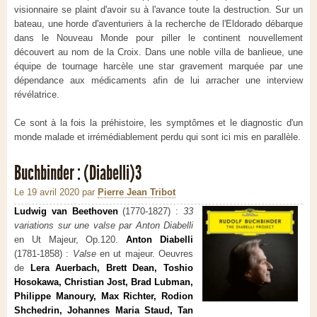
visionnaire se plaint d'avoir su à l'avance toute la destruction. Sur un
bateau, une horde d'aventuriers à la recherche de l'Eldorado débarque
dans le Nouveau Monde pour piller le continent nouvellement
découvert au nom de la Croix. Dans une noble villa de banlieue, une
équipe de tournage harcèle une star gravement marquée par une
dépendance aux médicaments afin de lui arracher une interview
révélatrice.
Ce sont à la fois la préhistoire, les symptômes et le diagnostic d'un
monde malade et irrémédiablement perdu qui sont ici mis en parallèle.
Buchbinder : (Diabelli)³
Le 19 avril 2020
par
Pierre Jean Tribot
Ludwig van Beethoven
(1770-1827) :
33
variations sur une valse par Anton Diabelli
en Ut Majeur, Op.120.
Anton Diabelli
(1781-1858) :
Valse
en ut majeur. Oeuvres
de
Lera Auerbach, Brett Dean, Toshio
Hosokawa, Christian Jost, Brad Lubman,
Philippe Manoury, Max Richter, Rodion
Shchedrin, Johannes Maria Staud, Tan