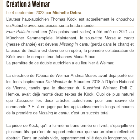
Création à Weimar
Le 4 septembre 2023
par
Michelle Debra
L'auteur haut-autrichien Thomas Köck est actuellement le chouchou
en Autriche avec ses pièces sur la fin du monde.
Eure Paläste
sind leer (Vos palais sont vides) a été créé en 2021 au
Münchner Kammerspiele. Maintenant, le sous-titre
Missa in cantu
(messe chantée) est devenu
Missing in cantu
(perdu dans le chant) et
la pièce de théâtre est devenue un opéra, la première collaboration de
Köck avec le compositeur Johannes Maria Staud.
La première de ce double autrichien a eu lieu hier à Weimar.
La directrice de l'Opéra de Weimar Andrea Moses avait déjà porté sur
les fonts baptismaux
Die Weiden
de Staud en 2018 à l'Opéra National
de Vienne, tandis que le directeur du Kunstfest Weimar, Rolf C.
Hemke, avait déjà monté deux textes de Köck. Quoi de plus naturel
que d'associer les deux artistes autrichiens pour une œuvre de
commande ? Et à en juger par les applaudissements longs et nourris
de la première de
Missing in cantu
, c'est un succès total.
La pièce de Köck, qu'il a lui-même transformée en livret, s'éparpille en
plusieurs fils qui n'ont de rapport entre eux que sur un plan intellectuel
abstrait. Dans un palais vide, apparemment pillé depuis longtemps, un