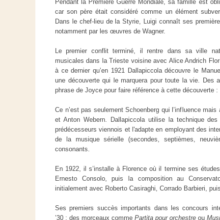
Pendant la Première Guerre Mondiale, sa famille est obli
car son père était considéré comme un élément subversi
Dans le chef-lieu de la Styrie, Luigi connaît ses premiè
notamment par les œuvres de Wagner.
Le premier conflit terminé, il rentre dans sa ville 
musicales dans la Trieste voisine avec Alice Andrich Flori
à ce dernier qu’en 1921 Dallapiccola découvre le Manue
une découverte qui le marquera pour toute la vie. Des an
phrase de Joyce pour faire référence à cette découverte : 
Ce n’est pas seulement Schoenberg qui l’influence mais 
et Anton Webern. Dallapiccola utilise la technique d
prédécesseurs viennois et l'adapte en employant des inter
de la musique sérielle (secondes, septièmes, neuviè
consonants.
En 1922, il s’installe à Florence où il termine ses étude
Ernesto Consolo, puis la composition au Conservatoi
initialement avec Roberto Casiraghi, Corrado Barbieri, pui
Ses premiers succès importants dans les concours int
’30 : des morceaux comme
Partita pour orchestre
ou
Musi