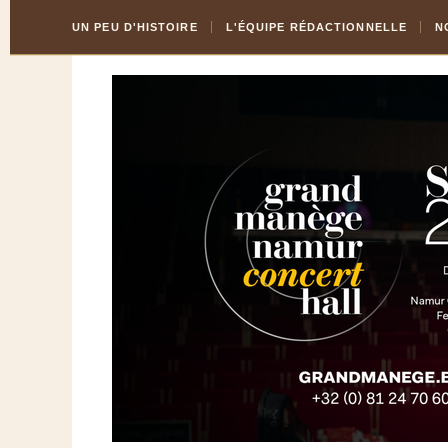
Skip
Aller
UN PEU D'HISTOIRE
L'ÉQUIPE RÉDACTIONNELLE
N
to
à
Content
la
navigation