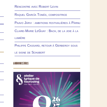
Rencontre avec Robert Levin
Raquel García Tomás, compositrice
Paavo Järvi : ambitions festivalières à Pärnu
Claire-Marie LeGuay : Bach, de la joie à la
lumière
Philippe Cassard, retour à Gerberoy sous
le signe de Schubert
ANNONCEURS