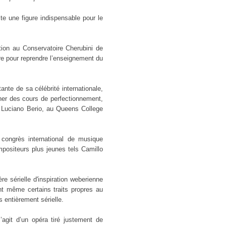
e une figure indispensable pour le
tion au Conservatoire Cherubini de
ire pour reprendre l’enseignement du
nte de sa célébrité internationale,
ner des cours de perfectionnement,
 Luciano Berio, au Queens College
 congrès international de musique
positeurs plus jeunes tels Camillo
re sérielle d'inspiration weberienne
nt même certains traits propres au
 entièrement sérielle.
agit d’un opéra tiré justement de