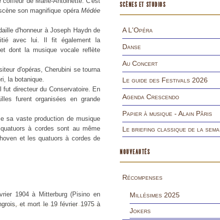
 coiffeur de Marie-Antoinette. C'est
SCÈNES ET STUDIOS
en scène son magnifique opéra
Médée
A L'Opéra
daille d'honneur à Joseph Haydn de
tié avec lui. Il fit également la
Danse
et dont la musique vocale reflète
Au Concert
teur d'opéras, Cherubini se tourna
i, la botanique.
Le guide des Festivals 2026
l fut directeur du Conservatoire. En
Agenda Crescendo
illes furent organisées en grande
Papier à musique - Alain Pâris
mme sa vaste production de musique
es quatuors à cordes sont au même
Le briefing classique de la sema
oven et les quatuors à cordes de
NOUVEAUTÉS
Récompenses
vrier 1904 à Mitterburg (Pisino en
Millésimes 2025
ngrois, et mort le 19 février 1975 à
Jokers