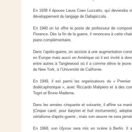
En 1938 il épouse Laura Coen Luzzatto, qui deviendra vit
développement du langage de Dallapiccola.
En 1940 on lui offre le poste de professeur de composi
Florence. Dès la fin de la guerre, il renoncera à cette cha
piano complémentaire.
Dans l’après-guerre, on assiste à une augmentation consta
en Europe mais aussi en Amérique où il est invité à don
entre autres à Tanglewood où il a comme élève le jeune
de New York, à l’Université de Californie.
En 1949, il est parmi les organisateurs du « Premier
dodécaphonique », avec Riccardo Malipiero et à des com
Togni et Bruno Maderna.
Dans les années cinquante et soixante, il affine sa maniè
(
Cinque canti, pour baryton et huit instruments
), adopta
sérialisme d'après-guerre ; mais son oeuvre ne sera jamais
En 1968, son
Ulysse
sera mis en scène à Berlin. Il s’