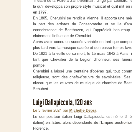
Théâtre de la Foire à Saint-Germain, dirigé par Leonard, le
là qu'il développa son propre style musical et qu'il mit 
en 1797.
En 1805, Cherubini se rendit à Vienne. Il apporta une mé
la part des artistes du Conservatoire et se lia d'ami
connaissance de Beethoven, qui l'appréciait beaucoup 
clairement l'influence de Cherubini.
Après avoir connu un succès variable en tant que composi
plus tard vers la musique sacrée et son passe-temps favor
De 1821 à la veille de sa mort, le 15 mars 1842 à Paris, i
tant que Chevalier de la Légion d'honneur, ses funéra
pompe.
Cherubini a laissé une trentaine d'opéras qui, tout co
religieuse, sont des chefs-d'œuvre de savoir-faire. S
niveau que les œuvres de musique de chambre de Beeth
Schubert.
Luigi Dallapiccola, 120 ans
Le 3 février 2024
par
Michelle Debra
Le compositeur italien Luigi Dallapiccola est né le 3 fé
italien) en Istrie, alors dépendante de l'Empire austro-ho
Florence.