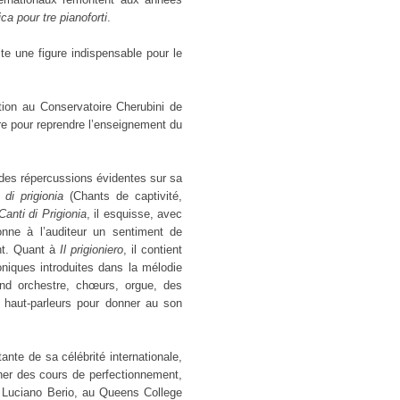
ca pour tre pianoforti
.
e une figure indispensable pour le
tion au Conservatoire Cherubini de
ire pour reprendre l’enseignement du
a des répercussions évidentes sur sa
 di prigionia
(Chants de captivité,
Canti di Prigionia
, il esquisse, avec
onne à l’auditeur un sentiment de
nt. Quant à
Il prigioniero
, il contient
iques introduites dans la mélodie
and orchestre, chœurs, orgue, des
es haut-parleurs pour donner au son
nte de sa célébrité internationale,
ner des cours de perfectionnement,
 Luciano Berio, au Queens College