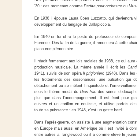
’30 : des morceaux comme
Partita pour orchestre
ou
Musi
En 1938 il épouse Laura Coen Luzzatto, qui deviendra vit
développement du langage de Dallapiccola.
En 1940 on lui offre le poste de professeur de composi
Florence. Dès la fin de la guerre, il renoncera à cette cha
piano complémentaire.
Il réagit fermement aux lois raciales de 1938, ce qui aur
production musicale. La même année il écrit les
Canti
1941), suivis de son opéra
Il prigioniero
(1948). Dans les
les frottements des dissonances, une pulsation qui d
détachement où se mêlent l’inquiétude et l’émerveilleme
sous le thème modal du
Dies Irae
des séries dodécaphon
plus que dans l’accompagnement. Il est écrit pour gr
cuivres et un carillon en coulisse, et utilise parfois d
toute sa puissance : en 1948, c'est un geste hardi.
Dans l’après-guerre, on assiste à une augmentation consta
en Europe mais aussi en Amérique où il est invité à don
entre autres à Tanglewood où il a comme élève le jeune