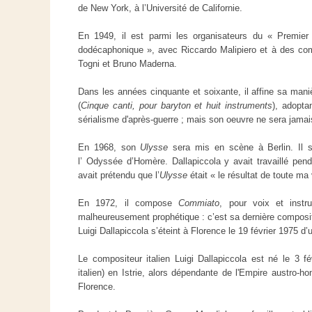
de New York, à l’Université de Californie.
En 1949, il est parmi les organisateurs du « Premier
dodécaphonique », avec Riccardo Malipiero et à des com
Togni et Bruno Maderna.
Dans les années cinquante et soixante, il affine sa maniè
(
Cinque canti, pour baryton et huit instruments
), adopta
sérialisme d'après-guerre ; mais son oeuvre ne sera jamais
En 1968, son
Ulysse
sera mis en scène à Berlin. Il s’
l’ Odyssée d’Homère. Dallapiccola y avait travaillé pend
avait prétendu que l’
Ulysse
était « le résultat de toute ma 
En 1972, il compose
Commiato
, pour voix et instr
malheureusement prophétique : c’est sa dernière composit
Luigi Dallapiccola s’éteint à Florence le 19 février 1975 
Le compositeur italien Luigi Dallapiccola est né le 3 fé
italien) en Istrie, alors dépendante de l'Empire austro-ho
Florence.