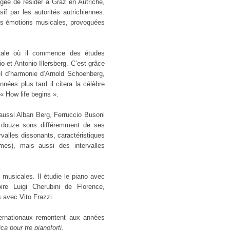
gée de résider à Graz en Autriche,
f par les autorités autrichiennes.
res émotions musicales, provoquées
natale où il commence des études
o et Antonio Illersberg. C’est grâce
l d’harmonie d’Arnold Schoenberg,
nées plus tard il citera la célèbre
« How life begins ».
aussi Alban Berg, Ferruccio Busoni
es douze sons différemment de ses
valles dissonants, caractéristiques
mes), mais aussi des intervalles
s musicales. Il étudie le piano avec
re Luigi Cherubini de Florence,
s avec Vito Frazzi.
ernationaux remontent aux années
ca pour tre pianoforti
.