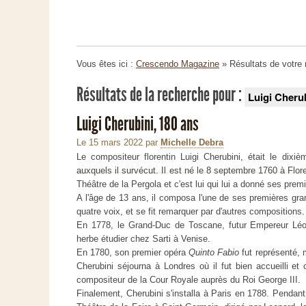
Vous êtes ici :
Crescendo Magazine
» Résultats de votre
Résultats de la recherche pour :
Luigi Cheru
Luigi Cherubini, 180 ans
Le 15 mars 2022
par
Michelle Debra
Le compositeur florentin Luigi Cherubini, était le dixiè
auxquels il survécut. Il est né le 8 septembre 1760 à Flor
Théâtre de la Pergola et c'est lui qui lui a donné ses pre
A l'âge de 13 ans, il composa l'une de ses premières g
quatre voix, et se fit remarquer par d'autres compositions.
En 1778, le Grand-Duc de Toscane, futur Empereur Léo
herbe étudier chez Sarti à Venise.
En 1780, son premier opéra
Quinto Fabio
fut représenté,
Cherubini séjourna à Londres où il fut bien accueilli e
compositeur de la Cour Royale auprès du Roi George III.
Finalement, Cherubini s'installa à Paris en 1788. Pendant t