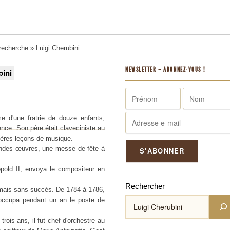
 recherche
» Luigi Cherubini
NEWSLETTER – ABONNEZ-VOUS !
bini
me d'une fratrie de douze enfants,
ence. Son père était claveciniste au
mières leçons de musique.
randes œuvres, une messe de fête à
pold II, envoya le compositeur en
Rechercher
 mais sans succès. De 1784 à 1786,
t occupa pendant un an le poste de
rois ans, il fut chef d'orchestre au