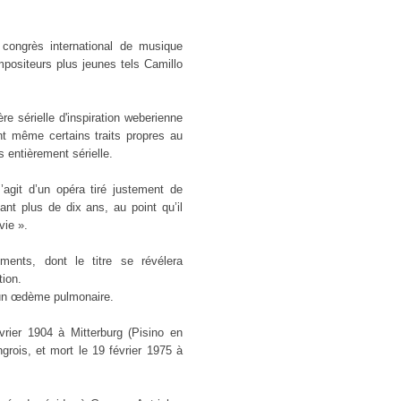
 congrès international de musique
positeurs plus jeunes tels Camillo
re sérielle d'inspiration weberienne
nt même certains traits propres au
 entièrement sérielle.
agit d’un opéra tiré justement de
ant plus de dix ans, au point qu’il
vie ».
uments, dont le titre se révélera
ion.
d’un œdème pulmonaire.
vrier 1904 à Mitterburg (Pisino en
ngrois, et mort le 19 février 1975 à