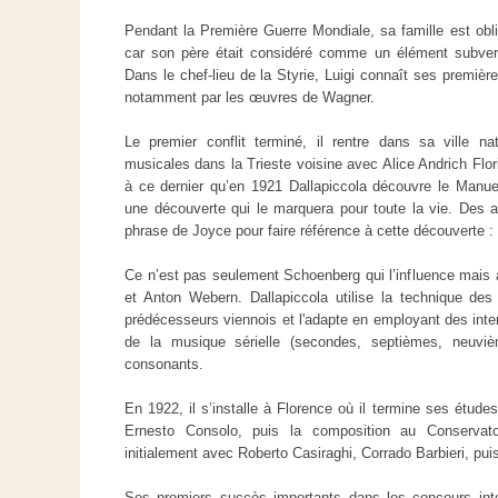
Pendant la Première Guerre Mondiale, sa famille est obli
car son père était considéré comme un élément subversi
Dans le chef-lieu de la Styrie, Luigi connaît ses premiè
notamment par les œuvres de Wagner.
Le premier conflit terminé, il rentre dans sa ville 
musicales dans la Trieste voisine avec Alice Andrich Flori
à ce dernier qu’en 1921 Dallapiccola découvre le Manue
une découverte qui le marquera pour toute la vie. Des an
phrase de Joyce pour faire référence à cette découverte : 
Ce n’est pas seulement Schoenberg qui l’influence mais 
et Anton Webern. Dallapiccola utilise la technique d
prédécesseurs viennois et l'adapte en employant des inter
de la musique sérielle (secondes, septièmes, neuviè
consonants.
En 1922, il s’installe à Florence où il termine ses étude
Ernesto Consolo, puis la composition au Conservatoi
initialement avec Roberto Casiraghi, Corrado Barbieri, pui
Ses premiers succès importants dans les concours int