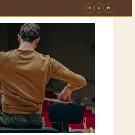
FB
X
IN