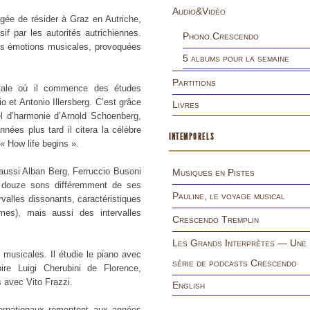
Audio&Vidéo
gée de résider à Graz en Autriche,
f par les autorités autrichiennes.
Phono.Crescendo
res émotions musicales, provoquées
5 albums pour la semaine
Partitions
natale où il commence des études
o et Antonio Illersberg. C’est grâce
Livres
l d’harmonie d’Arnold Schoenberg,
nées plus tard il citera la célèbre
INTEMPORELS
« How life begins ».
aussi Alban Berg, Ferruccio Busoni
Musiques en Pistes
es douze sons différemment de ses
Pauline, le voyage musical
valles dissonants, caractéristiques
mes), mais aussi des intervalles
Crescendo Tremplin
Les Grands Interprètes — Une
s musicales. Il étudie le piano avec
série de podcasts Crescendo
re Luigi Cherubini de Florence,
s avec Vito Frazzi.
English
ernationaux remontent aux années