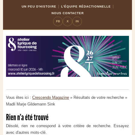
Skip
Aller
UN PEU D'HISTOIRE
L'ÉQUIPE RÉDACTIONNELLE
to
à
NOUS CONTACTER
Content
la
FB
X
IN
navigation
Vous êtes ici :
Crescendo Magazine
» Résultats de votre recherche
»
Madli Marje Gildemann Sink
Rien n'a été trouvé
Désolé, rien ne correspond à votre critère de recherche. Essayez
avec d'autres mots-clé.