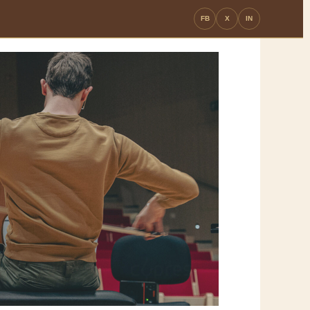
FB
X
IN