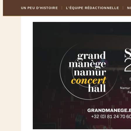
Skip
Aller
UN PEU D'HISTOIRE
L'ÉQUIPE RÉDACTIONNELLE
N
to
à
Content
la
navigation