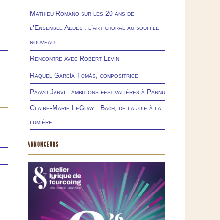
Mathieu Romano sur les 20 ans de
l’Ensemble Aedes : l’art choral au souffle
nouveau
Rencontre avec Robert Levin
Raquel García Tomás, compositrice
Paavo Järvi : ambitions festivalières à Pärnu
Claire-Marie LeGuay : Bach, de la joie à la
lumière
ANNONCEURS