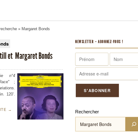
 recherche
» Margaret Bonds
NEWSLETTER – ABONNEZ-VOUS !
onds
Still et Margaret Bonds
ie n°4
Race" ;
ations.
in. 120’.
UITE
→
Rechercher