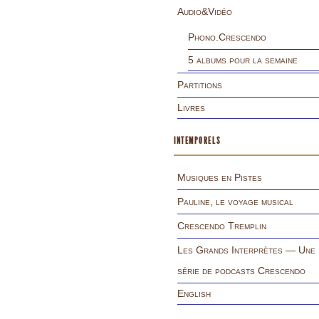
Audio&Vidéo
Phono.Crescendo
5 albums pour la semaine
Partitions
Livres
INTEMPORELS
Musiques en Pistes
Pauline, le voyage musical
Crescendo Tremplin
Les Grands Interprètes — Une
série de podcasts Crescendo
English