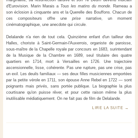
d'Eurovision. Marin Marais a
Tous les matins du monde
. Rameau a
son éclosion à cinquante ans et la Querelle des Bouffons. Chacun de
ces compositeurs offre une
prise
narrative, un moment
cinématographique, une anecdote qui circule.
Delalande n'a rien de tout cela. Quinzième enfant d'un tailleur des
Halles, choriste à Saint-Germain-l'Auxerrois, organiste de paroisse,
sous-maître de la Chapelle royale par concours en 1683, surintendant
de la Musique de la Chambre en 1689, seul titulaire des quatre
quartiers en 1714, mort à Versailles en 1726. Une trajectoire
ascensionnelle, lisse, cohérente. Pas une rupture, pas une crise, pas
un exil. Les deuils familiaux — ses deux filles musiciennes emportées
par la petite vérole en 1711, son épouse Anne Rebel en 1722 — sont
poignants mais privés, sans portée publique. La biographie la plus
courtisane qu'on puisse rêver, et pour cette raison même la plus
inutilisable médiatiquement. On ne fait pas de film de Delalande.
LIRE LA SUITE
→