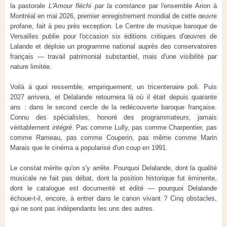
la pastorale
L'Amour fléchi par la constance
par l'ensemble Arion à
Montréal en mai 2026, premier enregistrement mondial de cette œuvre
profane, fait à peu près exception. Le Centre de musique baroque de
Versailles publie pour l'occasion six éditions critiques d'œuvres de
Lalande et déploie un programme national auprès des conservatoires
français — travail patrimonial substantiel, mais d'une visibilité par
nature limitée.
Voilà à quoi ressemble, empiriquement, un tricentenaire poli. Puis
2027 arrivera, et Delalande retournera là où il était depuis quarante
ans : dans le second cercle de la redécouverte baroque française.
Connu des spécialistes, honoré des programmateurs, jamais
véritablement
intégré
. Pas comme Lully, pas comme Charpentier, pas
comme Rameau, pas comme Couperin, pas même comme Marin
Marais que le cinéma a popularisé d'un coup en 1991.
Le constat mérite qu'on s'y arrête. Pourquoi Delalande, dont la qualité
musicale ne fait pas débat, dont la position historique fut éminente,
dont le catalogue est documenté et édité — pourquoi Delalande
échoue-t-il, encore, à entrer dans le canon vivant ? Cinq obstacles,
qui ne sont pas indépendants les uns des autres.