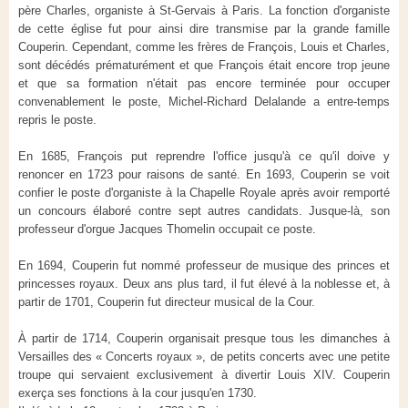
père Charles, organiste à St-Gervais à Paris. La fonction d'organiste
de cette église fut pour ainsi dire transmise par la grande famille
Couperin. Cependant, comme les frères de François, Louis et Charles,
sont décédés prématurément et que François était encore trop jeune
et que sa formation n'était pas encore terminée pour occuper
convenablement le poste, Michel-Richard Delalande a entre-temps
repris le poste.
En 1685, François put reprendre l'office jusqu'à ce qu'il doive y
renoncer en 1723 pour raisons de santé. En 1693, Couperin se voit
confier le poste d'organiste à la Chapelle Royale après avoir remporté
un concours élaboré contre sept autres candidats. Jusque-là, son
professeur d'orgue Jacques Thomelin occupait ce poste.
En 1694, Couperin fut nommé professeur de musique des princes et
princesses royaux. Deux ans plus tard, il fut élevé à la noblesse et, à
partir de 1701, Couperin fut directeur musical de la Cour.
À partir de 1714, Couperin organisait presque tous les dimanches à
Versailles des « Concerts royaux », de petits concerts avec une petite
troupe qui servaient exclusivement à divertir Louis XIV. Couperin
exerça ses fonctions à la cour jusqu'en 1730.