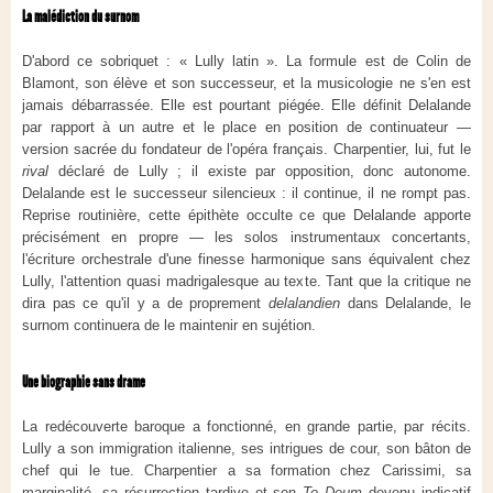
La malédiction du surnom
D'abord ce sobriquet : « Lully latin ». La formule est de Colin de
Blamont, son élève et son successeur, et la musicologie ne s'en est
jamais débarrassée. Elle est pourtant piégée. Elle définit Delalande
par rapport à un autre et le place en position de continuateur —
version sacrée du fondateur de l'opéra français. Charpentier, lui, fut le
rival
déclaré de Lully ; il existe par opposition, donc autonome.
Delalande est le successeur silencieux : il continue, il ne rompt pas.
Reprise routinière, cette épithète occulte ce que Delalande apporte
précisément en propre — les solos instrumentaux concertants,
l'écriture orchestrale d'une finesse harmonique sans équivalent chez
Lully, l'attention quasi madrigalesque au texte. Tant que la critique ne
dira pas ce qu'il y a de proprement
delalandien
dans Delalande, le
surnom continuera de le maintenir en sujétion.
Une biographie sans drame
La redécouverte baroque a fonctionné, en grande partie, par récits.
Lully a son immigration italienne, ses intrigues de cour, son bâton de
chef qui le tue. Charpentier a sa formation chez Carissimi, sa
marginalité, sa résurrection tardive et son
Te Deum
devenu indicatif