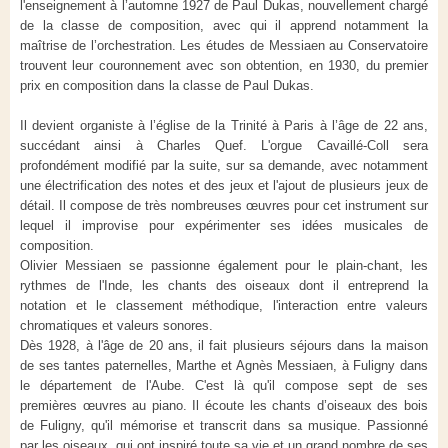
l'enseignement à l’automne 1927 de Paul Dukas, nouvellement chargé
de la classe de composition, avec qui il apprend notamment la
maîtrise de l’orchestration. Les études de Messiaen au Conservatoire
trouvent leur couronnement avec son obtention, en 1930, du premier
prix en composition dans la classe de Paul Dukas.
Il devient organiste à l’église de la Trinité à Paris à l’âge de 22 ans,
succédant ainsi à Charles Quef. L'orgue Cavaillé-Coll sera
profondément modifié par la suite, sur sa demande, avec notamment
une électrification des notes et des jeux et l'ajout de plusieurs jeux de
détail. Il compose de très nombreuses œuvres pour cet instrument sur
lequel il improvise pour expérimenter ses idées musicales de
composition.
Olivier Messiaen se passionne également pour le plain-chant, les
rythmes de l'Inde, les chants des oiseaux dont il entreprend la
notation et le classement méthodique, l'interaction entre valeurs
chromatiques et valeurs sonores.
Dès 1928, à l'âge de 20 ans, il fait plusieurs séjours dans la maison
de ses tantes paternelles, Marthe et Agnès Messiaen, à Fuligny dans
le département de l'Aube. C'est là qu'il compose sept de ses
premières œuvres au piano. Il écoute les chants d’oiseaux des bois
de Fuligny, qu'il mémorise et transcrit dans sa musique. Passionné
par les oiseaux, qui ont inspiré toute sa vie et un grand nombre de ses