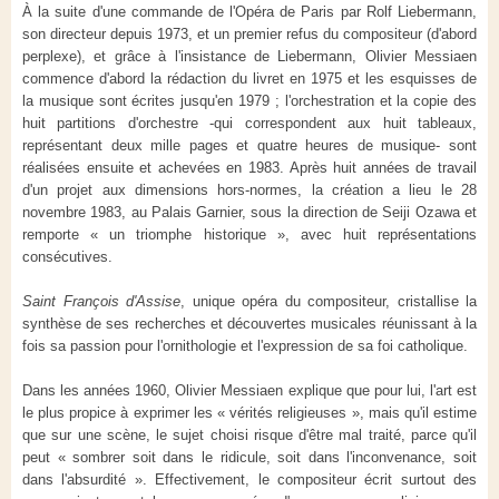
À la suite d'une commande de l'Opéra de Paris par Rolf Liebermann,
son directeur depuis 1973, et un premier refus du compositeur (d'abord
perplexe), et grâce à l'insistance de Liebermann, Olivier Messiaen
commence d'abord la rédaction du livret en 1975 et les esquisses de
la musique sont écrites jusqu'en 1979 ; l'orchestration et la copie des
huit partitions d'orchestre -qui correspondent aux huit tableaux,
représentant deux mille pages et quatre heures de musique- sont
réalisées ensuite et achevées en 1983. Après huit années de travail
d'un projet aux dimensions hors-normes, la création a lieu le 28
novembre 1983, au Palais Garnier, sous la direction de Seiji Ozawa et
remporte « un triomphe historique », avec huit représentations
consécutives.
Saint François d'Assise
, unique opéra du compositeur, cristallise la
synthèse de ses recherches et découvertes musicales réunissant à la
fois sa passion pour l'ornithologie et l'expression de sa foi catholique.
Dans les années 1960, Olivier Messiaen explique que pour lui, l'art est
le plus propice à exprimer les « vérités religieuses », mais qu'il estime
que sur une scène, le sujet choisi risque d'être mal traité, parce qu'il
peut « sombrer soit dans le ridicule, soit dans l'inconvenance, soit
dans l'absurdité ». Effectivement, le compositeur écrit surtout des