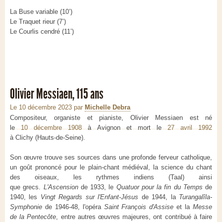
La Buse variable (10’)
Le Traquet rieur (7’)
Le Courlis cendré (11’)
Olivier Messiaen, 115 ans
Le 10 décembre 2023
par
Michelle Debra
Compositeur, organiste et pianiste, Olivier Messiaen est né
le
10 décembre 1908
à Avignon et mort le
27 avril 1992
à Clichy (Hauts-de-Seine).
Son œuvre trouve ses sources dans une profonde ferveur catholique,
un goût prononcé pour le plain-chant médiéval, la science du chant
des oiseaux, les rythmes indiens (Taal) ainsi
que grecs.
L'Ascension
de 1933, le
Quatuor pour la fin du Temps
de
1940, les
Vingt Regards sur l'Enfant-Jésus
de 1944, la
Turangalîla-
Symphonie
de 1946-48, l'opéra
Saint François d'Assise
et la
Messe
de la Pentecôte
, entre autres œuvres majeures, ont contribué à faire