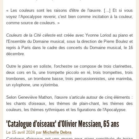
« Les couleurs sont les raisons d'être de l'œuvre. […] Et si vous
voyez l’Apocalypse revenir, c'est bien comme incitation à la couleur,
comme source de couleurs. »
Couleurs de la Cité céleste
est créée avec Yvonne Loriod au piano et
l'Ensemble du Domaine musical, sous la direction de Pierre Boulez et
repris à Paris dans le cadre des concerts du Domaine musical, le 16
décembre.
Outre le piano en soliste, l'orchestre se compose de trois clarinettes,
deux cors en fa, une trompette piccolo en ré, trois trompettes, trois
trombones, un trombone basse, trois percussionnistes, une marimba,
un xylophone, une xylorimba.
Selon Geneviève Mathon, l'œuvre s'articule autour de cinq éléments :
les chants d'oiseaux, les thèmes de plain-chant, les thèmes des
couleurs, les thèmes rythmiques et les figurations de l'Apocalypse.
"Catalogue d’oiseaux" d’Olivier Messiaen, 65 ans
Le 15 avril 2024
par
Michelle Debra
Catalogue d'oiseaux
est une œuvre pour piano constituée de treize