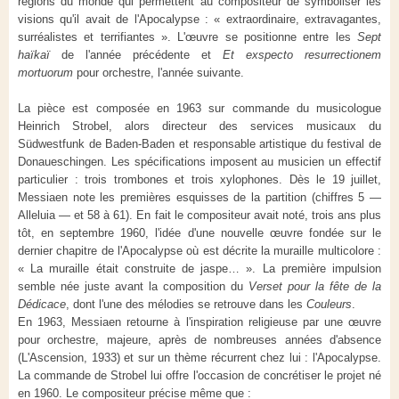
régions du monde qui permettent au compositeur de symboliser les
visions qu'il avait de l'Apocalypse : « extraordinaire, extravagantes,
surréalistes et terrifiantes ». L'œuvre se positionne entre les
Sept
haïkaï
de l'année précédente et
Et exspecto resurrectionem
mortuorum
pour orchestre, l'année suivante.
La pièce est composée en 1963 sur commande du musicologue
Heinrich Strobel, alors directeur des services musicaux du
Südwestfunk de Baden-Baden et responsable artistique du festival de
Donaueschingen. Les spécifications imposent au musicien un effectif
particulier : trois trombones et trois xylophones. Dès le 19 juillet,
Messiaen note les premières esquisses de la partition (chiffres 5 —
Alleluia — et 58 à 61). En fait le compositeur avait noté, trois ans plus
tôt, en septembre 1960, l'idée d'une nouvelle œuvre fondée sur le
dernier chapitre de l'Apocalypse où est décrite la muraille multicolore :
« La muraille était construite de jaspe… ». La première impulsion
semble née juste avant la composition du
Verset pour la fête de la
Dédicace
, dont l'une des mélodies se retrouve dans les
Couleurs
.
En 1963, Messiaen retourne à l'inspiration religieuse par une œuvre
pour orchestre, majeure, après de nombreuses années d'absence
(L'Ascension, 1933) et sur un thème récurrent chez lui : l'Apocalypse.
La commande de Strobel lui offre l'occasion de concrétiser le projet né
en 1960. Le compositeur précise même que :