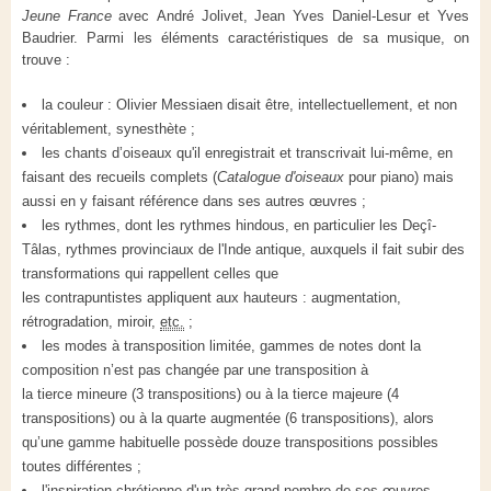
Jeune France
avec André Jolivet, Jean Yves Daniel-Lesur et Yves
Baudrier. Parmi les éléments caractéristiques de sa musique, on
trouve :
la couleur : Olivier Messiaen disait être, intellectuellement, et non
véritablement, synesthète ;
les chants d’oiseaux qu'il enregistrait et transcrivait lui-même, en
faisant des recueils complets (
Catalogue d'oiseaux
pour piano) mais
aussi en y faisant référence dans ses autres œuvres ;
les rythmes, dont les rythmes hindous, en particulier les Deçî-
Tâlas, rythmes provinciaux de l'Inde antique, auxquels il fait subir des
transformations qui rappellent celles que
les contrapuntistes appliquent aux hauteurs : augmentation,
rétrogradation, miroir,
etc.
;
les modes à transposition limitée, gammes de notes dont la
composition n’est pas changée par une transposition à
la tierce mineure (3 transpositions) ou à la tierce majeure (4
transpositions) ou à la quarte augmentée (6 transpositions), alors
qu’une gamme habituelle possède douze transpositions possibles
toutes différentes ;
l'inspiration chrétienne d'un très grand nombre de ses œuvres,