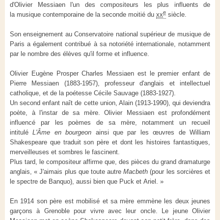
d'Olivier Messiaen l'un des compositeurs les plus influents de
e
la musique contemporaine de la seconde moitié du
xx
siècle.
Son enseignement au Conservatoire national supérieur de musique de
Paris a également contribué à sa notoriété internationale, notamment
par le nombre des élèves qu'il forme et influence.
Olivier Eugène Prosper Charles Messiaen est le premier enfant de
Pierre Messiaen (1883-1957), professeur d'anglais et intellectuel
catholique, et de la poétesse Cécile Sauvage (1883-1927).
Un second enfant naît de cette union, Alain (1913-1990), qui deviendra
poète, à l'instar de sa mère. Olivier Messiaen est profondément
influencé par les poèmes de sa mère, notamment un recueil
intitulé
L'Âme en bourgeon
ainsi que par les œuvres de William
Shakespeare que traduit son père et dont les histoires fantastiques,
merveilleuses et sombres le fascinent.
Plus tard, le compositeur affirme que, des pièces du grand dramaturge
anglais,
« J'aimais plus que toute autre
Macbeth
(pour les sorcières et
le spectre de Banquo), aussi bien que Puck et Ariel. »
En 1914 son père est mobilisé et sa mère emmène les deux jeunes
garçons à Grenoble pour vivre avec leur oncle. Le jeune Olivier