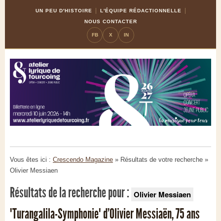
Skip
Aller
UN PEU D'HISTOIRE
L'ÉQUIPE RÉDACTIONNELLE
to
à
NOUS CONTACTER
Content
la
FB
X
IN
navigation
Vous êtes ici :
Crescendo Magazine
» Résultats de votre recherche
»
Olivier Messiaen
Résultats de la recherche pour :
Olivier Messiaen
"Turangalila-Symphonie" d’Olivier Messiaën, 75 ans