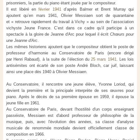
prisonniers, la partie du piano étant jouée par le compositeur.
Il est libéré en
février 1941
d’après Balmer et Brent Murray qui
ajoutent qu’en mars 1941, Olivier Messiaen sort de quarantaine
et
« retrouve rapidement du travail à Vichy »
au sein de l’association
vichyste Jeune France. C’est dans ce cadre qu’il participe à un
spectacle à la gloire de Jeanne d'Arc pour lequel il écrit
Chœurs pour
une Jeanne d'Arc
.
Les mêmes historiens ajoutent que le compositeur obtient le poste de
professeur d’harmonie au Conservatoire de Paris (encore dirigé
par Henri Rabaud), à la suite de l’élection du
25 mars 1941
. Les lois
antisémites ont écarté de son poste André Bloch, car juif, laissant
ainsi une place dès 1940 à Olivier Messiaen.
Au Conservatoire, il rencontre une jeune élève, Yvonne Loriod, qui
devient la première et la principale interprète de ses œuvres pour
piano. Après le décès de sa première épouse en 1959, il épouse la
jeune fille en 1961.
Au Conservatoire de Paris, devant l'hostilité d'un corps enseignant
passéiste, Messiaen est d'abord professeur de philosophie de la
musique, puis, avec l'évolution des années, sa classe d'analyse
musicale de renommée mondiale devient officiellement classe de
composition en 1966.