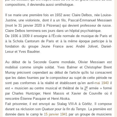
compositions, il deviendra aussi ornithologue.
Il se marie une première fois en 1932 avec Claire Delbos, née Louise-
Justine, une violoniste, dont il a un fils, Pascal-Emmanuel Messiaen
(mort le 31 janvier 2020 à Pézenas) qui devient professeur de russe.
Claire Delbos terminera ses jours dans un hôpital psychiatrique.
De 1936 à 1939 il enseigne à l'École normale de musique de Paris et
à la Schola Cantorum de Paris et à la même époque participe à la
fondation du groupe Jeune France avec André Jolivet, Daniel-
Lesur et Yves Baudrier.
Au début de la Seconde Guerre mondiale, Olivier Messiaen est
mobilisé comme simple soldat. Yves Balmer et Christopher Brent
Murray précisent cependant au début de l'article qu'ils lui consacrent
que les dates fournies par le compositeur au sujet de cette période ne
sont pas conformes à la réalité et établissent qu’en avril-
mai 1940
il
e
est « musicien au centre musical et théâtral de la
2
armée » formé
par Charles Huntziger, Henri Massis et Xavier de Courville où il
rencontre Étienne Pasquier et Henri Akoka.
Fait prisonnier, il est envoyé au Stalag VIII-A à Görlitz. Il compose
durant sa réclusion son
Quatuor pour la fin du Temps
. La première est
donnée dans le camp le
15 janvier 1941
par un groupe de musiciens