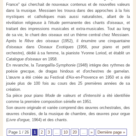
France" qui cherchait de nouveaux contenus et de nouvelles valeurs
dans la musique. Messiaen les trouva dans des approches à la fois
mystiques et catholiques mais aussi naturalistes, allant de la
révélation religieuse à l'étude permanente des chants d'oiseaux, et
traitant des impressions musicales et extra-musicales. Tout au long
de sa vie, le chant des oiseaux est un thème central chez Messiaen.
Après le
Rêve des oiseaux
(1952), il énumère une cinquantaine
d'oiseaux dans
Oiseaux Exotiques
(1956, pour piano et petit
orchestre), dédié à sa femme, la pianiste Yvonne Loriod, et établit un
Catalogue d'oiseaux
en 1958.
En revanche, la
Turangalîla-Symphonie
(1948) intègre des rythmes de
poésie grecque, de dragas hindous et d'orchestres de gamelan.
L'œuvre a été créée au Festival d'Aix-en-Provence en 1950 et a été
jouée plus de 100 fois au cours des 25 premières années de sa
création.
Sa pièce pour piano
Mode de valeurs et d'intensité
a été identifiée
comme la première composition sérielle en 1951.
Son œuvre originale et variée comprend des œuvres orchestrales, des
œuvres chorales, de la musique de chambre, des œuvres pour orgue
(
Livre d'orgue,
1964) et des chants.
Page 1 / 26
1
2
3
…
10
20
…
»
Dernière page »