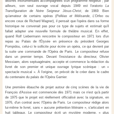
œuvres instrumentales accompagnées d'un programme religieux ; par
ailleurs, son seul ouvrage vocal depuis 1949 est l'oratorio
La
Transfiguration de Notre Seigneur Jésus-Christ
, de 1969. Bien
qu'amateur de certains opéras (
Pelléas et Mélisande
,
L'Orfeo
ou
encore ceux de Richard Wagner), il pensait que l'opéra dans sa forme
historique ne convenait pas pour ce type de sujets et estimait qu'il
fallait adapter une nouvelle formule de théâtre musical. En effet,
quand Rolf Liebermann rencontre le compositeur en 1971 lors d'un
repas au Palais de l'Élysée en présence du président Georges
Pompidou, celui-ci le sollicite pour écrire un opéra, ce qui devient par
la suite une commande de l'Opéra de Paris. Le compositeur refuse
dans un premier temps. Devant l'insistance du directeur, Olivier
Messiaen, alors septuagénaire, accepte et commence la rédaction du
livret de son premier et unique ouvrage lyrique scénique : un «
spectacle musical ». À l'origine, on prévoit de le créer dans le cadre
du centenaire du palais de l'Opéra Garnier.
Une première ébauche de projet autour de cinq scènes de la vie de
François d'Assise est commencée dès 1971 mais ce n'est qu'à partir
de 1975 que le projet est réellement officialisé avec la signature, en
1976, d'un contrat avec l'Opéra de Paris. Le compositeur rédige alors
lui-même le livret, sans « aucune prétention littéraire », s'articulant en
huit tableaux. Le compositeur écrit un mystère moderne, « plus