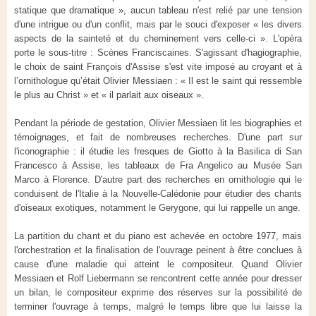
statique que dramatique », aucun tableau n'est relié par une tension
d'une intrigue ou d'un conflit, mais par le souci d'exposer « les divers
aspects de la sainteté et du cheminement vers celle-ci ». L'opéra
porte le sous-titre : Scènes Franciscaines. S'agissant d'hagiographie,
le choix de saint François d'Assise s'est vite imposé au croyant et à
l’ornithologue qu’était Olivier Messiaen : « Il est le saint qui ressemble
le plus au Christ » et « il parlait aux oiseaux ».
Pendant la période de gestation, Olivier Messiaen lit les biographies et
témoignages, et fait de nombreuses recherches. D'une part sur
l'iconographie : il étudie les fresques de Giotto à la Basilica di San
Francesco à Assise, les tableaux de Fra Angelico au Musée San
Marco à Florence. D'autre part des recherches en ornithologie qui le
conduisent de l'Italie à la Nouvelle-Calédonie pour étudier des chants
d'oiseaux exotiques, notamment le Gerygone, qui lui rappelle un ange.
La partition du chant et du piano est achevée en octobre 1977, mais
l'orchestration et la finalisation de l'ouvrage peinent à être conclues à
cause d'une maladie qui atteint le compositeur. Quand Olivier
Messiaen et Rolf Liebermann se rencontrent cette année pour dresser
un bilan, le compositeur exprime des réserves sur la possibilité de
terminer l'ouvrage à temps, malgré le temps libre que lui laisse la