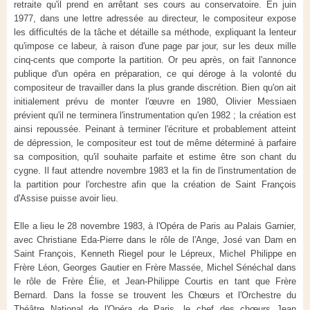
retraite qu'il prend en arrêtant ses cours au conservatoire. En juin
1977, dans une lettre adressée au directeur, le compositeur expose
les difficultés de la tâche et détaille sa méthode, expliquant la lenteur
qu'impose ce labeur, à raison d'une page par jour, sur les deux mille
cinq-cents que comporte la partition. Or peu après, on fait l'annonce
publique d'un opéra en préparation, ce qui déroge à la volonté du
compositeur de travailler dans la plus grande discrétion. Bien qu'on ait
initialement prévu de monter l'œuvre en 1980, Olivier Messiaen
prévient qu'il ne terminera l'instrumentation qu'en 1982 ; la création est
ainsi repoussée. Peinant à terminer l'écriture et probablement atteint
de dépression, le compositeur est tout de même déterminé à parfaire
sa composition, qu'il souhaite parfaite et estime être son chant du
cygne. Il faut attendre novembre 1983 et la fin de l'instrumentation de
la partition pour l'orchestre afin que la création de Saint François
d'Assise puisse avoir lieu.
Elle a lieu le 28 novembre 1983, à l'Opéra de Paris au Palais Garnier,
avec Christiane Eda-Pierre dans le rôle de l'Ange, José van Dam en
Saint François, Kenneth Riegel pour le Lépreux, Michel Philippe en
Frère Léon, Georges Gautier en Frère Massée, Michel Sénéchal dans
le rôle de Frère Élie, et Jean-Philippe Courtis en tant que Frère
Bernard. Dans la fosse se trouvent les Chœurs et l'Orchestre du
Théâtre National de l'Opéra de Paris, le chef des chœurs Jean