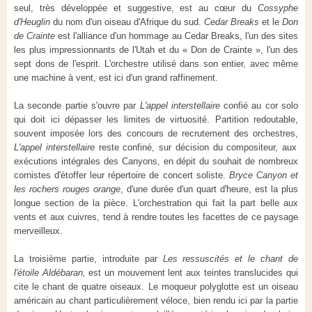
seul, très développée et suggestive, est au cœur du
Cossyphe
d'Heuglin
du nom d'un oiseau d'Afrique du sud.
Cedar Breaks
et le
Don
de Crainte
est l'alliance d'un hommage au Cedar Breaks, l'un des sites
les plus impressionnants de l'Utah et du « Don de Crainte », l'un des
sept dons de l'esprit. L'orchestre utilisé dans son entier, avec même
une machine à vent, est ici d'un grand raffinement.
La seconde partie s'ouvre par
L'appel interstellaire
confié au cor solo
qui doit ici dépasser les limites de virtuosité. Partition redoutable,
souvent imposée lors des concours de recrutement des orchestres,
L'appel interstellaire
reste confiné, sur décision du compositeur, aux
exécutions intégrales des Canyons, en dépit du souhait de nombreux
cornistes d'étoffer leur répertoire de concert soliste.
Bryce Canyon et
les rochers rouges orange
, d'une durée d'un quart d'heure, est la plus
longue section de la pièce. L'orchestration qui fait la part belle aux
vents et aux cuivres, tend à rendre toutes les facettes de ce paysage
merveilleux.
La troisième partie, introduite par
Les ressuscités et le chant de
l'étoile Aldébaran,
est un mouvement lent aux teintes translucides qui
cite le chant de quatre oiseaux. Le moqueur polyglotte est un oiseau
américain au chant particulièrement véloce, bien rendu ici par la partie