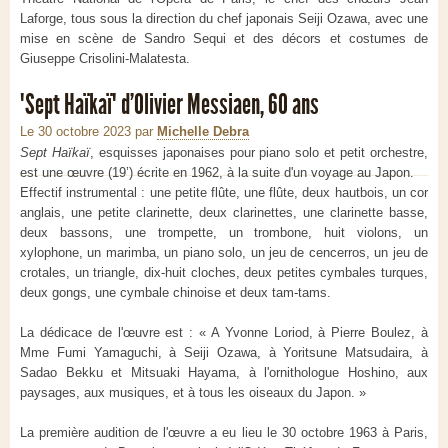
Laforge, tous sous la direction du chef japonais Seiji Ozawa, avec une
mise en scène de Sandro Sequi et des décors et costumes de
Giuseppe Crisolini-Malatesta.
"Sept Haïkaï" d’Olivier Messiaen, 60 ans
Le 30 octobre 2023
par
Michelle Debra
Sept Haïkaï
, esquisses japonaises pour piano solo et petit orchestre,
est une œuvre (19’) écrite en 1962, à la suite d'un voyage au Japon.
Effectif instrumental : une petite flûte, une flûte, deux hautbois, un cor
anglais, une petite clarinette, deux clarinettes, une clarinette basse,
deux bassons, une trompette, un trombone, huit violons, un
xylophone, un marimba, un piano solo, un jeu de cencerros, un jeu de
crotales, un triangle, dix-huit cloches, deux petites cymbales turques,
deux gongs, une cymbale chinoise et deux tam-tams.
La dédicace de l'œuvre est : « A Yvonne Loriod, à Pierre Boulez, à
Mme Fumi Yamaguchi, à Seiji Ozawa, à Yoritsune Matsudaira, à
Sadao Bekku et Mitsuaki Hayama, à l'ornithologue Hoshino, aux
paysages, aux musiques, et à tous les oiseaux du Japon. »
La première audition de l'œuvre a eu lieu le 30 octobre 1963 à Paris,