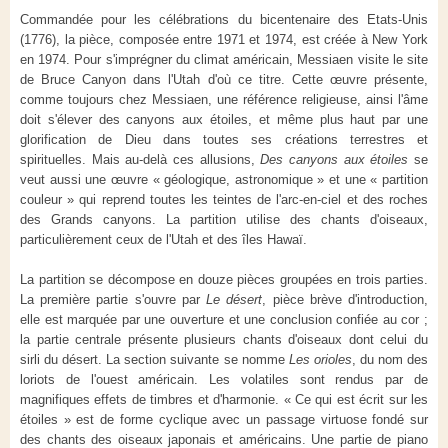
Commandée pour les célébrations du bicentenaire des Etats-Unis
(1776), la pièce, composée entre 1971 et 1974, est créée à New York
en 1974. Pour s'imprégner du climat américain, Messiaen visite le site
de Bruce Canyon dans l'Utah d'où ce titre. Cette œuvre présente,
comme toujours chez Messiaen, une référence religieuse, ainsi l'âme
doit s'élever des canyons aux étoiles, et même plus haut par une
glorification de Dieu dans toutes ses créations terrestres et
spirituelles. Mais au-delà ces allusions,
Des canyons aux étoiles
se
veut aussi une œuvre « géologique, astronomique » et une « partition
couleur » qui reprend toutes les teintes de l'arc-en-ciel et des roches
des Grands canyons. La partition utilise des chants d'oiseaux,
particulièrement ceux de l'Utah et des îles Hawaï.
La partition se décompose en douze pièces groupées en trois parties.
La première partie s'ouvre par
Le désert
, pièce brève d'introduction,
elle est marquée par une ouverture et une conclusion confiée au cor ;
la partie centrale présente plusieurs chants d'oiseaux dont celui du
sirli du désert. La section suivante se nomme
Les orioles
, du nom des
loriots de l'ouest américain. Les volatiles sont rendus par de
magnifiques effets de timbres et d'harmonie. « Ce qui est écrit sur les
étoiles » est de forme cyclique avec un passage virtuose fondé sur
des chants des oiseaux japonais et américains. Une partie de piano