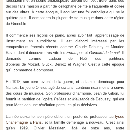
Messiaen met en scène Shakespeare devant son petit frère, dans des
décors faits maison à partir de cellophane peinte à l’aquarelle et collée
sur des vitres. À cette époque, il acquiert une foi catholique qui ne le
quittera plus. Il composera la plupart de sa musique dans cette région
de Grenoble.
Il commence ses leçons de piano, après avoir fait l'apprentissage de
l'instrument en autodidacte. Il est d’abord intéressé par les
compositeurs français récents comme Claude Debussy et Maurice
Ravel, dont il découvre très vite les
Estampes
et
Gaspard de la nuit
. Il
demande comme cadeau de Noël des partitions
d’opéras de Mozart, Gluck, Berlioz et Wagner. C'est à cette époque
qu’il commence à composer.
En 1918, son père revient de la guerre, et la famille déménage pour
Nantes. Le jeune Olivier, âgé de dix ans, continue néanmoins à suivre
des cours de musique. Son professeur d’harmonie, Jean de Gibon, lui
fournit la partition de l’opéra
Pelléas et Mélisande
de Debussy, qui est
pour Messiaen une révélation parmi les plus décisives.
L’année suivante, son père obtient un poste de professeur au
lycée
Charlemagne
à
Paris
, et la famille déménage à nouveau. C’est ainsi
qu’en 1919, Olivier Messiaen, âgé de onze ans, entre