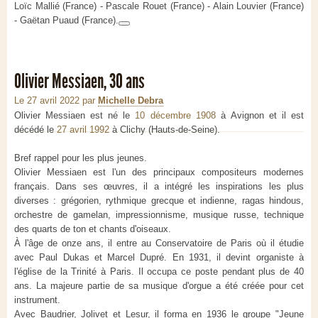
Loïc Mallié (France) - Pascale Rouet (France) - Alain Louvier (France)
- Gaëtan Puaud (France).
Olivier Messiaen, 30 ans
Le 27 avril 2022
par
Michelle Debra
Olivier Messiaen est né le
10 décembre 1908
à Avignon et il est
décédé le
27 avril 1992
à Clichy (Hauts-de-Seine)
.
Bref rappel pour les plus jeunes.
Olivier Messiaen est l'un des principaux compositeurs modernes
français. Dans ses œuvres, il a intégré les inspirations les plus
diverses : grégorien, rythmique grecque et indienne, ragas hindous,
orchestre de gamelan, impressionnisme, musique russe, technique
des quarts de ton et chants d'oiseaux.
À l'âge de onze ans, il entre au Conservatoire de Paris où il étudie
avec Paul Dukas et Marcel Dupré. En 1931, il devint organiste à
l'église de la Trinité à Paris. Il occupa ce poste pendant plus de 40
ans. La majeure partie de sa musique d'orgue a été créée pour cet
instrument.
Avec Baudrier, Jolivet et Lesur, il forma en 1936 le groupe "Jeune