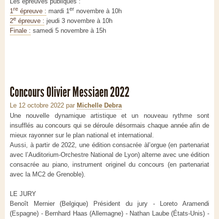
Les épreuves publiques :
re
er
1
épreuve :
mardi 1
novembre à 10h
e
2
épreuve :
jeudi 3 novembre à 10h
Finale :
samedi 5 novembre à 15h
Concours Olivier Messiaen 2022
Le 12 octobre 2022
par
Michelle Debra
Une nouvelle dynamique artistique et un nouveau rythme sont
insufflés au concours qui se déroule désormais chaque année afin de
mieux rayonner sur le plan national et international.
Aussi, à partir de 2022, une édition consacrée àl’orgue (en partenariat
avec l’Auditorium-Orchestre National de Lyon) alterne avec une édition
consacrée au piano, instrument originel du concours (en partenariat
avec la MC2 de Grenoble).
LE JURY
Benoît Mernier (Belgique) Président du jury - Loreto Aramendi
(Espagne) - Bernhard Haas (Allemagne) - Nathan Laube (États-Unis) -