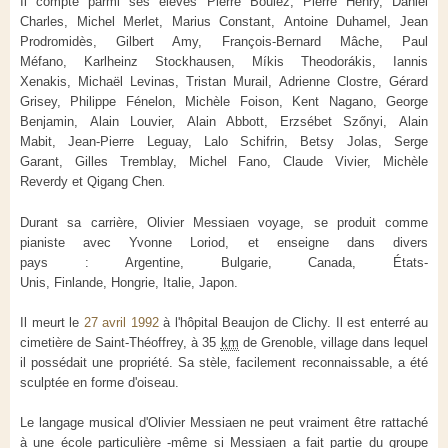
Il compte parmi ses élèves Pierre Boulez, Pierre Henry, Daniel
Charles, Michel Merlet, Marius Constant, Antoine Duhamel, Jean
Prodromidès, Gilbert Amy, François-Bernard Mâche, Paul
Méfano, Karlheinz Stockhausen, Míkis Theodorákis, Iannis
Xenakis, Michaël Levinas, Tristan Murail, Adrienne Clostre, Gérard
Grisey, Philippe Fénelon, Michèle Foison, Kent Nagano, George
Benjamin, Alain Louvier, Alain Abbott, Erzsébet Szőnyi, Alain
Mabit, Jean-Pierre Leguay, Lalo Schifrin, Betsy Jolas, Serge
Garant, Gilles Tremblay, Michel Fano, Claude Vivier, Michèle
Reverdy et Qigang Chen
.
Durant sa carrière, Olivier Messiaen voyage, se produit comme
pianiste avec Yvonne Loriod, et enseigne dans divers
pays : Argentine, Bulgarie, Canada, États-
Unis, Finlande, Hongrie, Italie, Japon.
Il meurt le
27 avril 1992
à l'hôpital Beaujon de Clichy. Il est enterré au
cimetière de Saint-Théoffrey, à 35
km
de Grenoble, village dans lequel
il possédait une propriété. Sa stèle, facilement reconnaissable, a été
sculptée en forme d'oiseau.
Le langage musical d'Olivier Messiaen ne peut vraiment être rattaché
à une école particulière -même si Messiaen a fait partie du groupe