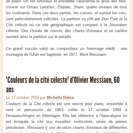
de piano. Un ton lumineux et ensoleillé caractérise la grive des bois,
s'ouvre sur
Omao
,
Leiothrix
,
Elepaio
,
Sham
, quatre oiseaux de tous
les continents. Dans ces deux parties, les cuivres, et surtout les cors,
sont particulièrement sollicités. La partition se clôt par
Zion Park
et la
Cité céleste
où ce site géographique est comparé à la Jérusalem
céleste. Des chorals de cuivres, des chants d'oiseaux et un carillon
ouvrent ainsi la partition sur le paradis.
Ce grand succès valut au compositeur un hommage inédit : une
montagne de l'Utah est baptisée, en 1977, Mont Messiaen.
"Couleurs de la cité céleste" d’Olivier Messiaen, 60
ans
Le 17 octobre 2024
par
Michelle Debra
Couleurs de la Cité céleste
est une œuvre pour piano, ensemble à
vent et percussion de 1963, créée le 17 octobre 1964 à
Donaueschingen en Allemagne. Elle fait référence à l'Apocalypse où
est évoquée la cité aux murailles multicolore, ornée de pierres
précieuses. Messiaen y use de seize chants d'oiseaux de différentes