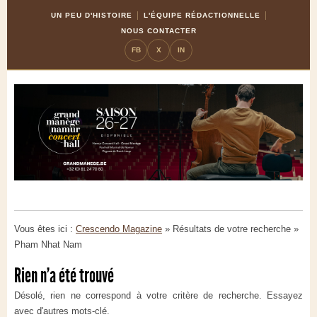
Skip
Aller
UN PEU D'HISTOIRE
L'ÉQUIPE RÉDACTIONNELLE
to
à
NOUS CONTACTER
Content
la
FB
X
IN
navigation
Vous êtes ici :
Crescendo Magazine
» Résultats de votre recherche
»
Pham Nhat Nam
Rien n'a été trouvé
Désolé, rien ne correspond à votre critère de recherche. Essayez
avec d'autres mots-clé.