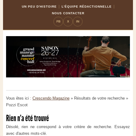
Skip
Aller
UN PEU D'HISTOIRE
L'ÉQUIPE RÉDACTIONNELLE
to
à
NOUS CONTACTER
Content
la
FB
X
IN
navigation
Vous êtes ici :
Crescendo Magazine
» Résultats de votre recherche
»
Pozzi Escot
Rien n'a été trouvé
Désolé, rien ne correspond à votre critère de recherche. Essayez
avec d'autres mots-clé.