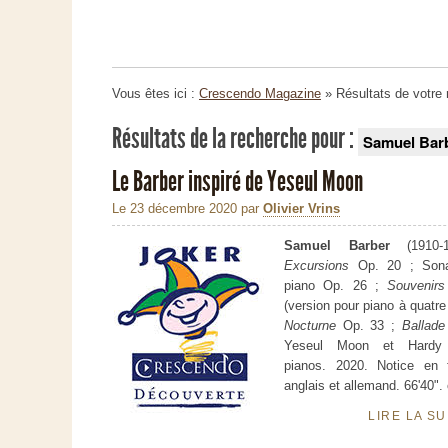
Vous êtes ici :
Crescendo Magazine
» Résultats de votre
Résultats de la recherche pour :
Samuel Bar
Le Barber inspiré de Yeseul Moon
Le 23 décembre 2020
par
Olivier Vrins
Samuel Barber
(1910-1
Excursions
Op. 20 ; Son
piano Op. 26 ;
Souvenir
(version pour piano à quatre
Nocturne
Op. 33 ;
Ballade
Yeseul Moon et Hardy R
pianos. 2020. Notice en f
anglais et allemand. 66'40". o
LIRE LA S