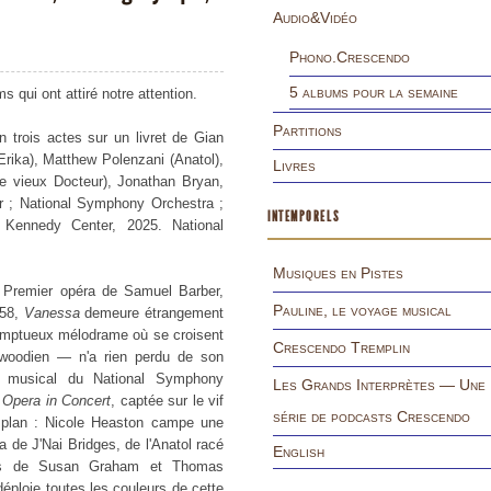
Audio&Vidéo
Phono.Crescendo
5 albums pour la semaine
 qui ont attiré notre attention.
Partitions
n trois actes sur un livret de Gian
Erika), Matthew Polenzani (Anatol),
Livres
e vieux Docteur), Jonathan Bryan,
r ; National Symphony Orchestra ;
INTEMPORELS
, Kennedy Center, 2025. National
Musiques en Pistes
e. Premier opéra de Samuel Barber,
Pauline, le voyage musical
958,
Vanessa
demeure étrangement
omptueux mélodrame où se croisent
Crescendo Tremplin
lywoodien — n'a rien perdu de son
ur musical du National Symphony
Les Grands Interprètes — Une
e
Opera in Concert
, captée sur le vif
série de podcasts Crescendo
r plan : Nicole Heaston campe une
 de J'Nai Bridges, de l'Anatol racé
English
nes de Susan Graham et Thomas
déploie toutes les couleurs de cette