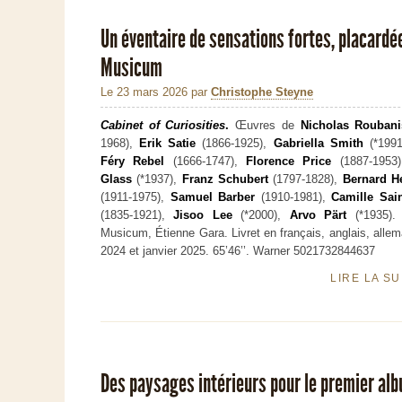
Un éventaire de sensations fortes, placardé
Musicum
Le 23 mars 2026
par
Christophe Steyne
Cabinet of Curiosities
.
Œuvres de
Nicholas Roubani
1968),
Erik Satie
(1866-1925),
Gabriella Smith
(*199
Féry Rebel
(1666-1747),
Florence Price
(1887-1953
Glass
(*1937),
Franz Schubert
(1797-1828),
Bernard H
(1911-1975),
Samuel Barber
(1910-1981),
Camille Sai
(1835-1921),
Jisoo Lee
(*2000),
Arvo Pärt
(*1935). 
Musicum, Étienne Gara. Livret en français, anglais, alle
2024 et janvier 2025. 65’46’’. Warner 5021732844637
LIRE LA S
Des paysages intérieurs pour le premier alb