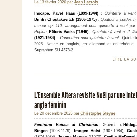
Le 13 février 2026
par
Jean Lacroix
Inscape. Pavel Haas (1899-1944)
:
Quintette à vent
Dmitri Chostakovitch (1906-1975)
:
Quatuor à cordes n°
mineur op. 110, arrangement pour quintette à vent par
Popkin
.
Pēteris Vasks (°1946)
:
Quintette à vent n° 2
.
Ja
(1921-1984)
:
Concertino pour quintette à vent.
Quintett
2025. Notice en anglais, en allemand et en tchèque. 5
Supraphon SU 4373-2
LIRE LA S
L’Ensemble Altera revisite Noël par une inte
angle féminin
Le 20 décembre 2025
par
Christophe Steyne
Feminine Voices at Christmas
.
Œuvres d’
Hildeg
Bingen
(1098-1179),
Imogen Holst
(1907-1984),
Gust
(1874-1934),
Joanna Marsch
(*1970),
Cecilia McDowall