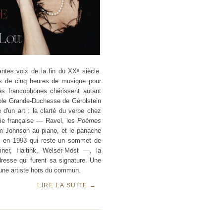
tes voix de la fin du XXᵉ siècle.
ès de cinq heures de musique pour
es francophones chérissent autant
ble Grande-Duchesse de Gérolstein
d'un art : la clarté du verbe chez
die française — Ravel, les
Poèmes
m Johnson au piano, et le panache
 en 1993 qui reste un sommet de
ner, Haitink, Welser-Möst —, la
ndresse qui furent sa signature. Une
 une artiste hors du commun.
LIRE LA SUITE
→