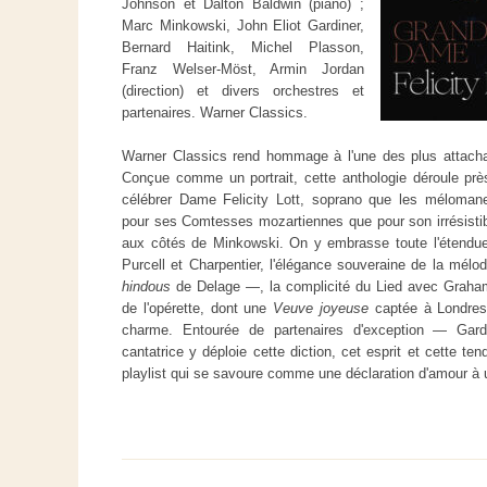
Johnson et Dalton Baldwin (piano) ;
Marc Minkowski, John Eliot Gardiner,
Bernard Haitink, Michel Plasson,
Franz Welser-Möst, Armin Jordan
(direction) et divers orchestres et
partenaires. Warner Classics.
Warner Classics rend hommage à l'une des plus attachan
Conçue comme un portrait, cette anthologie déroule pr
célébrer Dame Felicity Lott, soprano que les méloman
pour ses Comtesses mozartiennes que pour son irrésisti
aux côtés de Minkowski. On y embrasse toute l'étendue 
Purcell et Charpentier, l'élégance souveraine de la mélo
hindous
de Delage —, la complicité du Lied avec Graha
de l'opérette, dont une
Veuve joyeuse
captée à Londres
charme. Entourée de partenaires d'exception — Gardi
cantatrice y déploie cette diction, cet esprit et cette te
playlist qui se savoure comme une déclaration d'amour à