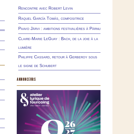
Rencontre avec Robert Levin
Raquel García Tomás, compositrice
Paavo Järvi : ambitions festivalières à Pärnu
Claire-Marie LeGuay : Bach, de la joie à la
lumière
Philippe Cassard, retour à Gerberoy sous
le signe de Schubert
ANNONCEURS