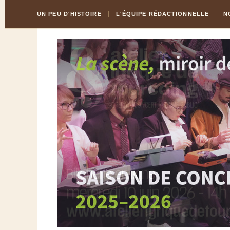
Skip
Aller
UN PEU D'HISTOIRE
L'ÉQUIPE RÉDACTIONNELLE
N
to
à
Content
la
navigation