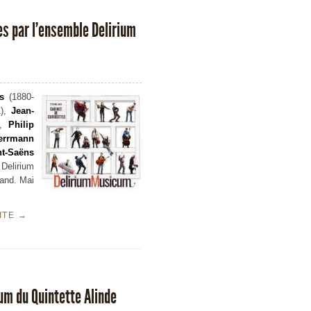
es par l’ensemble Delirium
s
(1880-
1),
Jean-
),
Philip
errmann
nt-Saëns
Delirium
mand. Mai
UITE
→
um du Quintette Alinde