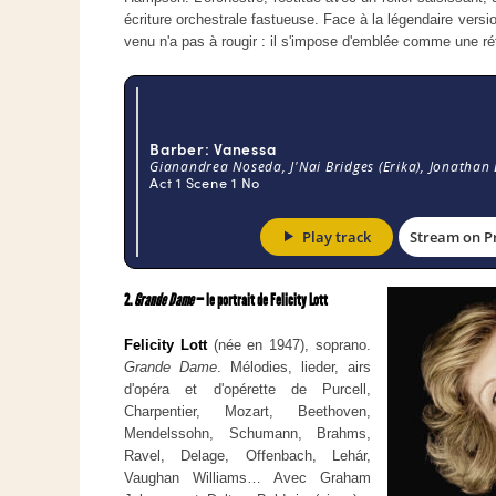
écriture orchestrale fastueuse. Face à la légendaire vers
venu n'a pas à rougir : il s'impose d'emblée comme une r
2.
Grande Dame
— le portrait de Felicity Lott
Felicity Lott
(née en 1947), soprano.
Grande Dame
. Mélodies, lieder, airs
d'opéra et d'opérette de Purcell,
Charpentier, Mozart, Beethoven,
Mendelssohn, Schumann, Brahms,
Ravel, Delage, Offenbach, Lehár,
Vaughan Williams… Avec Graham