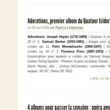
Adorations, premier album du Quatuor Isido
Le 26 juin 2026
par
Patrice Lieberman
Adorations
. Joseph Haydn (1732-1809) :
Quatuor à co
20 n° 2.
Samuel Barber (1910-1981) :
Adagio pour q
cordes
op. 11.
Felix Mendelssohn (1809-1847) :
Q
cordes
op. 44 n° 3.
Florence Price (1887-1953) :
(transcription pour quatuor à cordes de Samuel Araya
Isidore String Quartet : Phoenix Avalon et Adrian Steele, 
Devin Moore, alto ; Joshua McClendon, violoncelle. N
anglais. 64' 02''. Delos DE 3622.
LIRE LA S
4 albums pour passer la semaine : opéra am