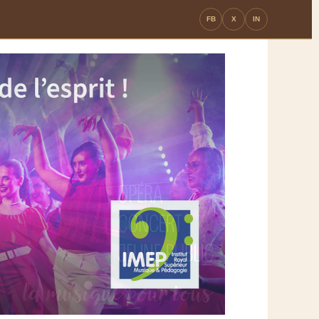
FB
X
IN