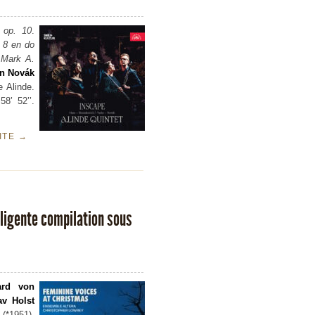
 op. 10
.
 8 en do
 Mark A.
n Novák
e Alinde.
8’ 52’’.
UITE
→
lligente compilation sous
ard von
av Holst
(*1951),