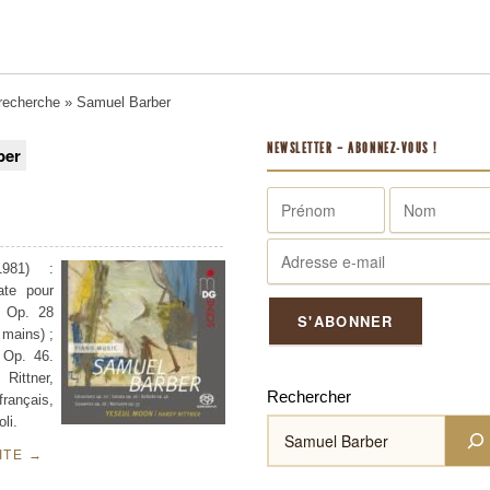
 recherche
» Samuel Barber
NEWSLETTER – ABONNEZ-VOUS !
ber
981) :
ate pour
s
Op. 28
 mains) ;
Op. 46.
ittner,
Rechercher
rançais,
li.
UITE
→