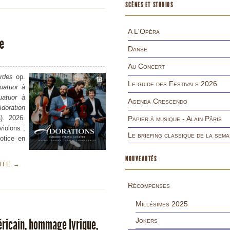
SCÈNES ET STUDIOS
A L'Opéra
re
Danse
Au Concert
rdes
op.
Le guide des Festivals 2026
uatuor à
uatuor à
Agenda Crescendo
Adoration
). 2026.
Papier à musique - Alain Pâris
violons ;
Le briefing classique de la sema
otice en
NOUVEAUTÉS
UITE
→
Récompenses
Millésimes 2025
éricain, hommage lyrique,
Jokers