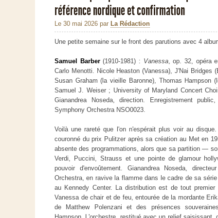
référence nordique et confirmation
Le 30 mai 2026
par
La Rédaction
Une petite semaine sur le front des parutions avec 4 albums
Samuel Barber
(1910-1981) :
Vanessa
, op. 32, opéra e
Carlo Menotti. Nicole Heaston (Vanessa), J'Nai Bridges (
Susan Graham (la vieille Baronne), Thomas Hampson (l
Samuel J. Weiser ; University of Maryland Concert Choi
Gianandrea Noseda, direction. Enregistrement public
Symphony Orchestra NSO0023.
Voilà une rareté que l'on n'espérait plus voir au disqu
couronné du prix Pulitzer après sa création au Met en 1
absente des programmations, alors que sa partition — s
Verdi, Puccini, Strauss et une pointe de glamour hol
pouvoir d'envoûtement. Gianandrea Noseda, directe
Orchestra, en ravive la flamme dans le cadre de sa séri
au Kennedy Center. La distribution est de tout premie
Vanessa de chair et de feu, entourée de la mordante Erika
de Matthew Polenzani et des présences souverai
Hampson. L'orchestre, restitué avec un relief saisissant, 