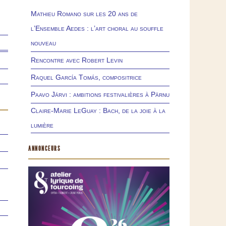
Mathieu Romano sur les 20 ans de
l’Ensemble Aedes : l’art choral au souffle
nouveau
Rencontre avec Robert Levin
Raquel García Tomás, compositrice
Paavo Järvi : ambitions festivalières à Pärnu
Claire-Marie LeGuay : Bach, de la joie à la
lumière
ANNONCEURS