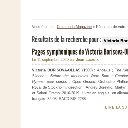
Vous êtes ici :
Crescendo Magazine
» Résultats de votre
Résultats de la recherche pour :
Victoria Bor
Pages symphoniques de Victoria Borisova-O
Le 11 septembre 2020
par
Jean Lacroix
Victoria BORISOVA-OLLAS (1969)
:
Angelus ; The Ki
Silence ; Before the Mountains Were Born ; Creatio
Hymns,
pour cordes
;
Open Ground
. Orchestre Philha
Royal de Stockholm, direction : Andrey Boreyko, Martyn
et Sakari Oramo. 2016-2019. Livret en anglais, en allem
français. 82.08. SACD BIS-2288.
LIRE LA S