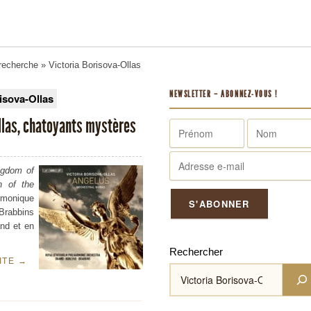
 recherche
» Victoria Borisova-Ollas
NEWSLETTER – ABONNEZ-VOUS !
isova-Ollas
llas, chatoyants mystères
ngdom of
n of the
rmonique
 Brabbins
and et en
Rechercher
UITE
→