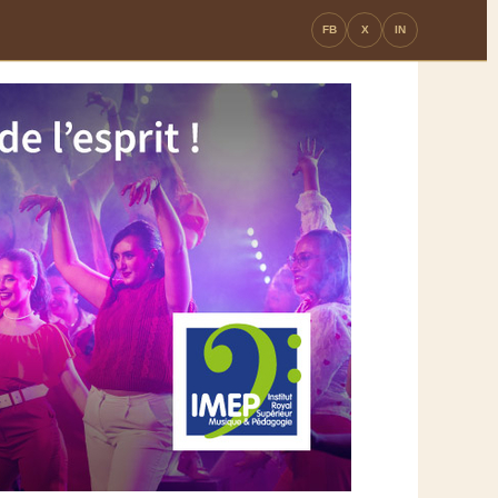
FB
X
IN