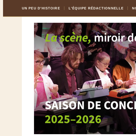
Skip
Aller
UN PEU D'HISTOIRE
L'ÉQUIPE RÉDACTIONNELLE
N
to
à
Content
la
navigation