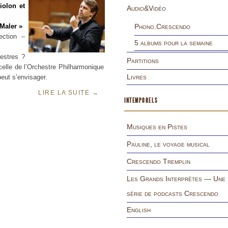
iolon et
Audio&Vidéo
Maler »
Phono.Crescendo
ection –
5 albums pour la semaine
hestres ?
Partitions
 celle de l’Orchestre Philharmonique
Livres
eut s’envisager.
LIRE LA SUITE
→
INTEMPORELS
Musiques en Pistes
Pauline, le voyage musical
Crescendo Tremplin
Les Grands Interprètes — Une
série de podcasts Crescendo
English