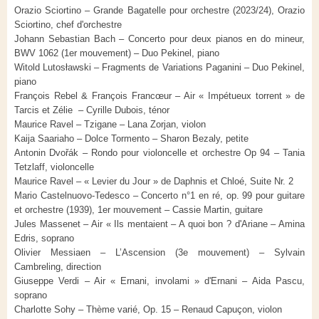
Orazio Sciortino – Grande Bagatelle pour orchestre (2023/24), Orazio
Sciortino, chef d'orchestre
Johann Sebastian Bach – Concerto pour deux pianos en do mineur,
BWV 1062 (1er mouvement) – Duo Pekinel, piano
Witold Lutosławski – Fragments de Variations Paganini – Duo Pekinel,
piano
François Rebel & François Francœur – Air « Impétueux torrent » de
Tarcis et Zélie – Cyrille Dubois, ténor
Maurice Ravel – Tzigane – Lana Zorjan, violon
Kaija Saariaho – Dolce Tormento – Sharon Bezaly, petite
Antonin Dvořák – Rondo pour violoncelle et orchestre Op 94 – Tania
Tetzlaff, violoncelle
Maurice Ravel – « Levier du Jour » de Daphnis et Chloé, Suite Nr. 2
Mario Castelnuovo-Tedesco – Concerto n°1 en ré, op. 99 pour guitare
et orchestre (1939), 1er mouvement – ​​Cassie Martin, guitare
Jules Massenet – Air « Ils mentaient – ​​A quoi bon ? d'Ariane – Amina
Edris, soprano
Olivier Messiaen – L’Ascension (3e mouvement) – Sylvain
Cambreling, direction
Giuseppe Verdi – Air « Ernani, involami » d'Ernani – Aida Pascu,
soprano
Charlotte Sohy – Thème varié, Op. 15 – Renaud Capuçon, violon