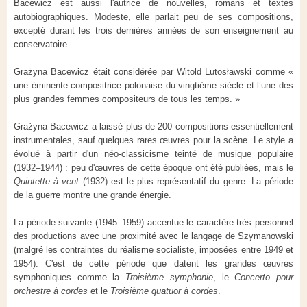
Bacewicz est aussi l'autrice de nouvelles, romans et textes
autobiographiques. Modeste, elle parlait peu de ses compositions,
excepté durant les trois dernières années de son enseignement au
conservatoire.
Grażyna Bacewicz était considérée par Witold Lutosławski comme «
une éminente compositrice polonaise du vingtième siècle et l’une des
plus grandes femmes compositeurs de tous les temps. »
Grażyna Bacewicz a laissé plus de 200 compositions essentiellement
instrumentales, sauf quelques rares œuvres pour la scène. Le style a
évolué à partir d'un néo-classicisme teinté de musique populaire
(1932–1944) : peu d'œuvres de cette époque ont été publiées, mais le
Quintette à vent
(1932) est le plus représentatif du genre. La période
de la guerre montre une grande énergie.
La période suivante (1945–1959) accentue le caractère très personnel
des productions avec une proximité avec le langage de Szymanowski
(malgré les contraintes du réalisme socialiste, imposées entre 1949 et
1954). C'est de cette période que datent les grandes œuvres
symphoniques comme la
Troisième symphonie
, le
Concerto pour
orchestre à cordes
et le
Troisième quatuor à cordes
.