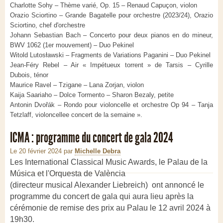
Charlotte Sohy – Thème varié, Op. 15 – Renaud Capuçon, violon
Orazio Sciortino – Grande Bagatelle pour orchestre (2023/24), Orazio
Sciortino, chef d'orchestre
Johann Sebastian Bach – Concerto pour deux pianos en do mineur,
BWV 1062 (1er mouvement) – Duo Pekinel
Witold Lutosławski – Fragments de Variations Paganini – Duo Pekinel
Jean-Féry Rebel – Air « Impétueux torrent » de Tarsis – Cyrille
Dubois, ténor
Maurice Ravel – Tzigane – Lana Zorjan, violon
Kaija Saariaho – Dolce Tormento – Sharon Bezaly, petite
Antonin Dvořák – Rondo pour violoncelle et orchestre Op 94 – Tanja
Tetzlaff, violoncellee concert de la semaine ».
ICMA : programme du concert de gala 2024
Le 20 février 2024
par
Michelle Debra
Les International Classical Music Awards, le Palau de la
Música et l'Orquesta de València
(directeur musical Alexander Liebreich) ont annoncé le
programme du concert de gala qui aura lieu après la
cérémonie de remise des prix au Palau le 12 avril 2024 à
19h30.