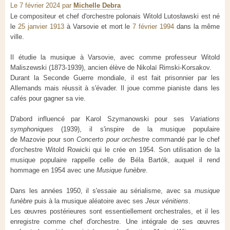
Le 7 février 2024
par
Michelle Debra
Le compositeur et chef d'orchestre polonais Witold Lutosławski est né
le
25 janvier 1913
à Varsovie et mort le
7 février 1994
dans la même
ville.
Il étudie la musique à Varsovie, avec comme professeur Witold
Maliszewski (1873-1939), ancien élève de Nikolaï Rimski-Korsakov.
Durant la Seconde Guerre mondiale, il est fait prisonnier par les
Allemands mais réussit à s'évader. Il joue comme pianiste dans les
cafés pour gagner sa vie.
D'abord influencé par Karol Szymanowski pour ses
Variations
symphoniques
(1939), il s'inspire de la musique populaire
de Mazovie pour son
Concerto pour orchestre
commandé par le chef
d'orchestre Witold Rowicki qui le crée en 1954. Son utilisation de la
musique populaire rappelle celle de Béla Bartók, auquel il rend
hommage en 1954 avec une
Musique funèbre
.
Dans les années 1950, il s'essaie au sérialisme, avec sa
musique
funèbre
puis à la musique aléatoire avec ses
Jeux vénitiens
.
Les œuvres postérieures sont essentiellement orchestrales, et il les
enregistre comme chef d'orchestre. Une intégrale de ses œuvres