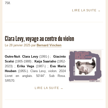
758.
LIRE LA SUITE
→
Clara Levy, voyage au centre du violon
Le 28 janvier 2025
par
Bernard Vincken
Outre​-​Nuit
.
Clara Levy
(1991-) ;
Giacinto
Scelsi
(1905-1988) ;
Kaija Saariaho
(1952-
2023) ;
Erika Vega
(1987-) ;
Eva Maria
Houben
(1955-). Clara Levy, violon. 2024
Livret en anglais. 50’44". Sub Rosa.
SR570.
LIRE LA SUITE
→