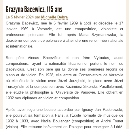
Grazyna Bacewicz, 115 ans
Le 5 février 2024
par
Michelle Debra
Grażyna Bacewicz, née le 5 février 1909 à Łódź et décédée le 17
janvier 1969 à Varsovie, est une compositrice, violoniste et
professeure polonaise. Elle fut, après Maria Szymanowska, la
deuxième compositrice polonaise à atteindre une renommée nationale
et internationale.
Son père Vincas Bacevičius et son frère Vytautas, aussi
compositeurs, ayant la nationalité lituanienne, portent le nom de
Bacevičius. C'est son père qui lui donne ses premières leçons de
piano et de violon. En 1928, elle entre au Conservatoire de Varsovie
où elle étudie le violon avec Józef Jarzębski, le piano avec Józef
Turczyński et la composition avec Kazimierz Sikorski. Parallèlement,
elle étudie la philosophie à l'Université de Varsovie. Elle obtient en
1932 ses diplômes en violon et composition.
Après avoir reçu une bourse accordée par Ignacy Jan Paderewski,
elle poursuit sa formation à Paris, à l'École normale de musique de
1932 à 1933, avec Nadia Boulanger (composition) et André Touret
(violon). Elle retourne brièvement en Pologne pour enseigner à Łódź.