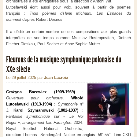
orchestrales a été enregistrée sous la direction d'Antoni Wit.
Lutosławski écrit aussi pour voix, souvent à partir de poèmes
français :
Trois poèmes d'Henri Michaux
,
Les Espaces du
sommeil
d'après Robert Desnos.
Il a dédié un certain nombre de ses compositions aux plus grands
interprètes de son temps comme Mstislav Rostropovitch, Dietrich
Fischer-Dieskau, Paul Sacher et Anne-Sophie Mutter.
Fleurons de la musique symphonique polonaise du
XXe siècle
Le 29 juillet 2025
par
Jean Lacroix
Grażyna Bacewicz (1909-1969)
:
Ouverture pour orchestre
.
Witold
Lutosławski (1913-1994)
:
Symphonie n°
3
.
Karol Szymanowski (1882-1937)
:
Fantaisie symphonique sur « Le Roi
Roger », arrangement Iain Farrington
. 2024.
Royal Scottish National Orchestra,
direction Thomas Søndergård. Notice en anglais. 59’ 55’’. Linn CKD