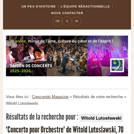
Skip
Aller
UN PEU D'HISTOIRE
L'ÉQUIPE RÉDACTIONNELLE
to
à
NOUS CONTACTER
Content
la
FB
X
IN
navigation
Vous êtes ici :
Crescendo Magazine
» Résultats de votre recherche
»
Witold Lutosławski
Résultats de la recherche pour :
Witold Lutosławski
"Concerto pour Orchestre" de Witold Lutoslawski, 70