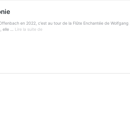
onie
ffenbach en 2022, c’est au tour de la Flûte Enchantée de Wolfgang A
Die
, elle …
Lire la suite de
Zauberflöte
à
l’Opéra
Royal
de
Wallonie