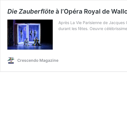
Die Zauberflöte
à l’Opéra Royal de Wall
Après La Vie Parisienne de Jacques O
durant les fêtes. Oeuvre célébrissime
Crescendo Magazine