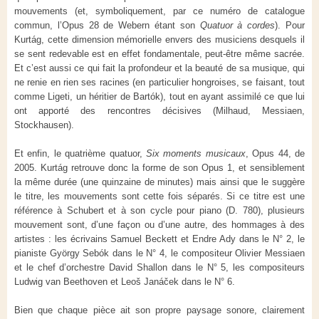
mouvements (et, symboliquement, par ce numéro de catalogue
commun, l’Opus 28 de Webern étant son
Quatuor à cordes
). Pour
Kurtág, cette dimension mémorielle envers des musiciens desquels il
se sent redevable est en effet fondamentale, peut-être même sacrée.
Et c’est aussi ce qui fait la profondeur et la beauté de sa musique, qui
ne renie en rien ses racines (en particulier hongroises, se faisant, tout
comme Ligeti, un héritier de Bartók), tout en ayant assimilé ce que lui
ont apporté des rencontres décisives (Milhaud, Messiaen,
Stockhausen).
Et enfin, le quatrième quatuor,
Six moments musicaux
, Opus 44, de
2005. Kurtág retrouve donc la forme de son Opus 1, et sensiblement
la même durée (une quinzaine de minutes) mais ainsi que le suggère
le titre, les mouvements sont cette fois séparés. Si ce titre est une
référence à Schubert et à son cycle pour piano (D. 780), plusieurs
mouvement sont, d’une façon ou d’une autre, des hommages à des
artistes : les écrivains Samuel Beckett et Endre Ady dans le N° 2, le
pianiste György Sebók dans le N° 4, le compositeur Olivier Messiaen
et le chef d’orchestre David Shallon dans le N° 5, les compositeurs
Ludwig van Beethoven et Leoš Janáček dans le N° 6.
Bien que chaque pièce ait son propre paysage sonore, clairement