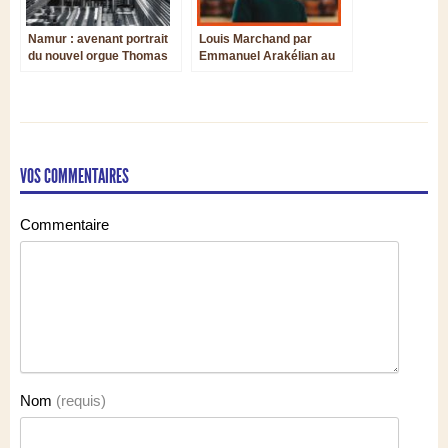
Namur : avenant portrait
Louis Marchand par
du nouvel orgue Thomas
Emmanuel Arakélian au
de l’église Saint-Loup, par
clavecin, à l’orgue :
Benoît Mernier
grandeur et poésie à
l’apogée du Grand Siècle
VOS COMMENTAIRES
Commentaire
Nom
(requis)