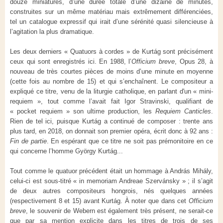
douze miniatures, d’une durée totale d’une dizaine de minutes,
construites sur un même matériau mais extrêmement différenciées,
tel un catalogue expressif qui irait d’une sérénité quasi silencieuse à
l’agitation la plus dramatique.
Les deux derniers « Quatuors à cordes » de Kurtág sont précisément
ceux qui sont enregistrés ici. En 1988, l’
Officium breve
, Opus 28, à
nouveau de très courtes pièces de moins d’une minute en moyenne
(cette fois au nombre de 15) et qui s’enchaînent. Le compositeur a
expliqué ce titre, venu de la liturgie catholique, en parlant d'un « mini-
requiem », tout comme l’avait fait Igor Stravinski, qualifiant de
« pocket requiem » son ultime production, les
Requiem Canticles
.
Rien de tel ici, puisque Kurtág a continué de composer : trente ans
plus tard, en 2018, on donnait son premier opéra, écrit donc à 92 ans :
Fin de partie
. En espérant que ce titre ne soit pas prémonitoire en ce
qui concerne l’homme György Kurtág...
Tout comme le quatuor précédent était un hommage à András Mihály,
celui-ci est sous-titré « in memoriam Andreae Szervánsky » ; il s’agit
de deux autres compositeurs hongrois, nés quelques années
(respectivement 8 et 15) avant Kurtág. À noter que dans cet
Officium
breve
, le souvenir de Webern est également très présent, ne serait-ce
que par sa mention explicite dans les titres de trois de ses