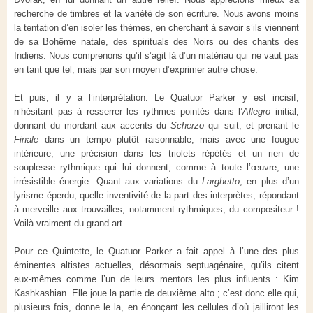
recherche de timbres et la variété de son écriture. Nous avons moins
la tentation d’en isoler les thèmes, en cherchant à savoir s’ils viennent
de sa Bohême natale, des spirituals des Noirs ou des chants des
Indiens. Nous comprenons qu’il s’agit là d’un matériau qui ne vaut pas
en tant que tel, mais par son moyen d’exprimer autre chose.
Et puis, il y a l’interprétation. Le Quatuor Parker y est incisif,
n’hésitant pas à resserrer les rythmes pointés dans l’
Allegro
initial,
donnant du mordant aux accents du
Scherzo
qui suit, et prenant le
Finale
dans un tempo plutôt raisonnable, mais avec une fougue
intérieure, une précision dans les triolets répétés et un rien de
souplesse rythmique qui lui donnent, comme à toute l’œuvre, une
irrésistible énergie. Quant aux variations du
Larghetto
, en plus d’un
lyrisme éperdu, quelle inventivité de la part des interprètes, répondant
à merveille aux trouvailles, notamment rythmiques, du compositeur !
Voilà vraiment du grand art.
Pour ce Quintette, le Quatuor Parker a fait appel à l’une des plus
éminentes altistes actuelles, désormais septuagénaire, qu’ils citent
eux-mêmes comme l’un de leurs mentors les plus influents : Kim
Kashkashian. Elle joue la partie de deuxième alto ; c’est donc elle qui,
plusieurs fois, donne le la, en énonçant les cellules d’où jailliront les