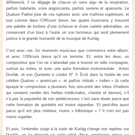
différencié, il se dégage de chacun un sens aigu de la respiration,
parfois haletante, voire angoissante, parfois sereine et apaisante. Le
Quatuor Parker joue de ces ruptures avec une maîtrise supérieure, et
tout comme dans l’
Officium breve
, les quatre musiciens y trouvent
une palette de timbres d’une richesse et d’une variété admirables, en
conservant d’un bout à l’autre un son lumineux qui rend pleinement
justice à la grande humanité de la musique de Kurtág.
C’est avec ces
Six moments musicaux
que commence notre album,
et avec l’
Officium breve
qu’il se termine. Et, entre les deux, un
compositeur que l’on ne s’attendait pas à trouver en telle compagnie,
surtout au milieu, et avec une autre formation instrumentale : Anton
Dvořák, et son
Quintette à cordes N° 3
. Écrit dans la foulée de son
célèbre
Quatuor « américain »
, et parfois intitulé
« indien »
(à cette
époque le compositeur a plusieurs fois rencontré des tribus d’Indiens
qui venaient vendre des herbes médicinales, chanter et danser), s’il
n’a pas la popularité de son prédécesseur, c’est sans doute parce que
cette formation de quintette est moins répandue. Et peut-être aussi
parce qu’il est plus intérieur, moins « folklorique » ? Il n’en est pas
moins superbe.
Et puis, l’entendre surgir à la suite de Kurtág change nos repères sur
Dvořák, en lui donnant un autre relief. Nous apprécions mieux sa