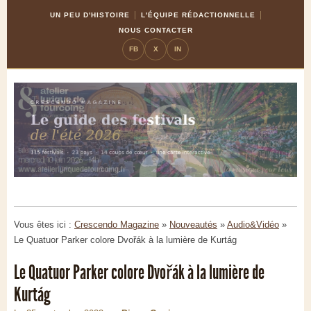
Skip
Aller
UN PEU D'HISTOIRE
L'ÉQUIPE RÉDACTIONNELLE
to
à
NOUS CONTACTER
Content
la
FB
X
IN
navigation
Vous êtes ici :
Crescendo Magazine
»
Nouveautés
»
Audio&Vidéo
»
Le Quatuor Parker colore Dvořák à la lumière de Kurtág
Le Quatuor Parker colore Dvořák à la lumière de
Kurtág