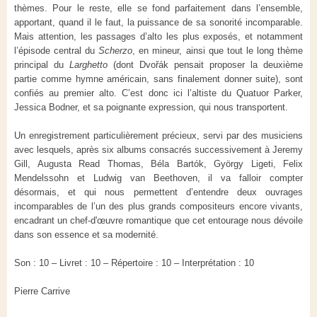
thèmes. Pour le reste, elle se fond parfaitement dans l’ensemble,
apportant, quand il le faut, la puissance de sa sonorité incomparable.
Mais attention, les passages d’alto les plus exposés, et notamment
l’épisode central du
Scherzo
, en mineur, ainsi que tout le long thème
principal du
Larghetto
(dont Dvořák pensait proposer la deuxième
partie comme hymne américain, sans finalement donner suite), sont
confiés au premier alto. C’est donc ici l’altiste du Quatuor Parker,
Jessica Bodner, et sa poignante expression, qui nous transportent.
Un enregistrement particulièrement précieux, servi par des musiciens
avec lesquels, après six albums consacrés successivement à Jeremy
Gill, Augusta Read Thomas, Béla Bartók, György Ligeti, Felix
Mendelssohn et Ludwig van Beethoven, il va falloir compter
désormais, et qui nous permettent d’entendre deux ouvrages
incomparables de l’un des plus grands compositeurs encore vivants,
encadrant un chef-d'œuvre romantique que cet entourage nous dévoile
dans son essence et sa modernité.
Son : 10 – Livret : 10 – Répertoire : 10 – Interprétation : 10
Pierre Carrive