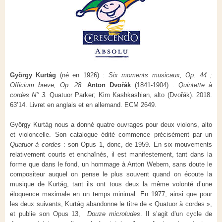
György Kurtág
(né en 1926) :
Six moments musicaux, Op. 44 ;
Officium breve, Op. 28.
Anton Dvořák
(1841-1904) :
Quintette à
cordes N° 3.
Quatuor Parker
; Kim Kashkashian, alto (Dvořák). 2018.
63’14. Livret en anglais et en allemand. ECM 2649.
György Kurtág nous a donné quatre ouvrages pour deux violons, alto
et violoncelle. Son catalogue édité commence précisément par un
Quatuor à cordes
: son Opus 1, donc, de 1959. En six mouvements
relativement courts et enchaînés, il est manifestement, tant dans la
forme que dans le fond, un hommage à Anton Webern, sans doute le
compositeur auquel on pense le plus souvent quand on écoute la
musique de Kurtág, tant ils ont tous deux la même volonté d’une
éloquence maximale en un temps minimal. En 1977, ainsi que pour
les deux suivants, Kurtág abandonne le titre de « Quatuor à cordes »,
et publie son Opus 13,
Douze microludes
. Il s’agit d’un cycle de