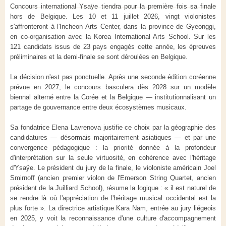
Concours international Ysaÿe tiendra pour la première fois sa finale
hors de Belgique. Les 10 et 11 juillet 2026, vingt violonistes
s'affronteront à l'Incheon Arts Center, dans la province de Gyeonggi,
en co-organisation avec la Korea International Arts School. Sur les
121 candidats issus de 23 pays engagés cette année, les épreuves
préliminaires et la demi-finale se sont déroulées en Belgique.
La décision n'est pas ponctuelle. Après une seconde édition coréenne
prévue en 2027, le concours basculera dès 2028 sur un modèle
biennal alterné entre la Corée et la Belgique — institutionnalisant un
partage de gouvernance entre deux écosystèmes musicaux.
Sa fondatrice Elena Lavrenova justifie ce choix par la géographie des
candidatures — désormais majoritairement asiatiques — et par une
convergence pédagogique : la priorité donnée à la profondeur
d'interprétation sur la seule virtuosité, en cohérence avec l'héritage
d'Ysaÿe. Le président du jury de la finale, le violoniste américain Joel
Smirnoff (ancien premier violon de l'Emerson String Quartet, ancien
président de la Juilliard School), résume la logique : « il est naturel de
se rendre là où l'appréciation de l'héritage musical occidental est la
plus forte ». La directrice artistique Kara Nam, entrée au jury liégeois
en 2025, y voit la reconnaissance d'une culture d'accompagnement