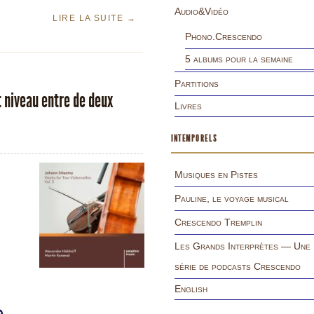
Audio&Vidéo
LIRE LA SUITE
→
Phono.Crescendo
5 albums pour la semaine
Partitions
t niveau entre de deux
Livres
INTEMPORELS
Musiques en Pistes
Pauline, le voyage musical
Crescendo Tremplin
Les Grands Interprètes — Une
série de podcasts Crescendo
English