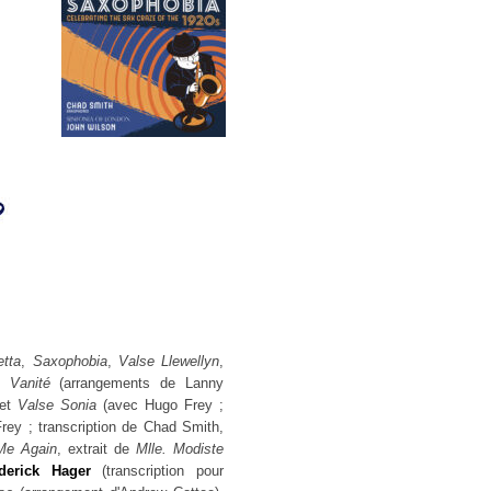
tta
,
Saxophobia
,
Valse Llewellyn
,
 Vanité
(arrangements de Lanny
et
Valse Sonia
(avec Hugo Frey ;
ey ; transcription de Chad Smith,
Me Again
, extrait de
Mlle. Modiste
derick Hager
(transcription pour