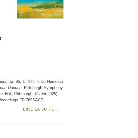
eur, op. 95, B. 178, « Du Nouveau
ican Dances
. Pittsburgh Symphony
z Hall, Pittsburgh, février 2025) —
 Recordings FR-769SACD.
LIRE LA SUITE
→