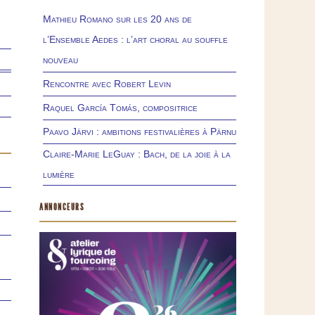
Mathieu Romano sur les 20 ans de
l’Ensemble Aedes : l’art choral au souffle
nouveau
Rencontre avec Robert Levin
Raquel García Tomás, compositrice
Paavo Järvi : ambitions festivalières à Pärnu
Claire-Marie LeGuay : Bach, de la joie à la
lumière
ANNONCEURS