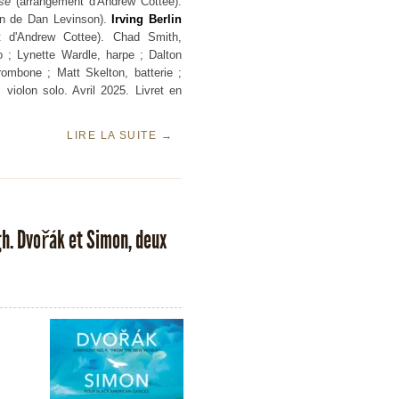
se
(arrangement d'Andrew Cottee).
ion de Dan Levinson).
Irving Berlin
 d'Andrew Cottee). Chad Smith,
 ; Lynette Wardle, harpe ; Dalton
ombone ; Matt Skelton, batterie ;
 violon solo. Avril 2025. Livret en
LIRE LA SUITE
→
gh. Dvořák et Simon, deux