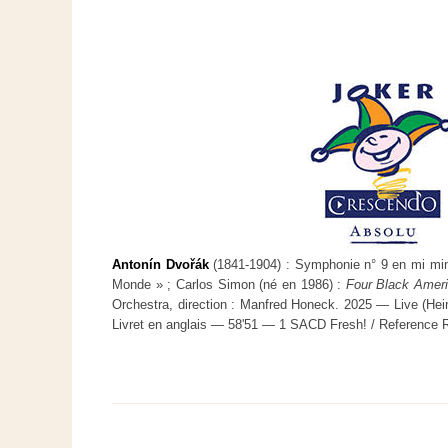
Antonín Dvořák
(1841-1904) : Symphonie n° 9 en mi min
Monde » ; Carlos Simon (né en 1986) :
Four Black Amer
Orchestra, direction : Manfred Honeck. 2025 — Live (Hein
Livret en anglais — 58'51 — 1 SACD Fresh! / Reference