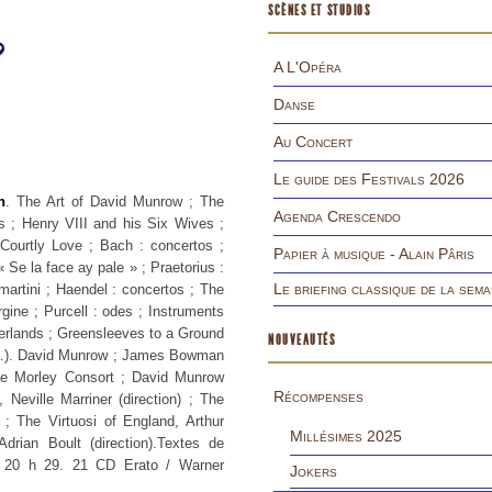
SCÈNES ET STUDIOS
A L'Opéra
Danse
Au Concert
Le guide des Festivals 2026
n
. The Art of David Munrow ; The
Agenda Crescendo
s ; Henry VIII and his Six Wives ;
 Courtly Love ; Bach : concertos ;
Papier à musique - Alain Pâris
 Se la face ay pale » ; Praetorius :
Le briefing classique de la sema
artini ; Haendel : concertos ; The
gine ; Purcell : odes ; Instruments
erlands ; Greensleeves to a Ground
NOUVEAUTÉS
io…). David Munrow ; James Bowman
The Morley Consort ; David Munrow
Récompenses
Neville Marriner (direction) ; The
 ; The Virtuosi of England, Arthur
Millésimes 2025
drian Boult (direction).Textes de
on 20 h 29. 21 CD Erato / Warner
Jokers