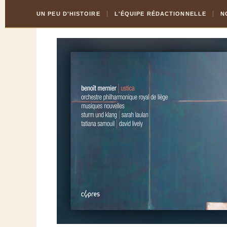
Skip
Aller
UN PEU D'HISTOIRE
L'ÉQUIPE RÉDACTIONNELLE
N
to
à
Content
la
navigation