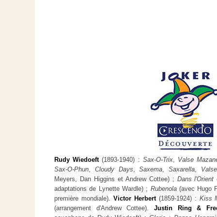
Rudy Wiedoeft
(1893-1940) :
Sax-O-Trix
,
Valse Mazane
Sax-O-Phun
,
Cloudy Days
,
Saxema
,
Saxarella
,
Valse
Meyers, Dan Higgins et Andrew Cottee) ;
Dans l'Orient
adaptations de Lynette Wardle) ;
Rubenola
(avec Hugo Fr
première mondiale).
Victor Herbert
(1859-1924) :
Kiss 
(arrangement d'Andrew Cottee).
Justin Ring & Fre