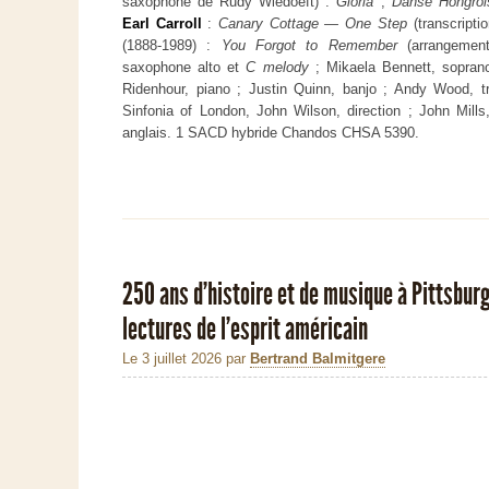
saxophone de Rudy Wiedoeft) :
Gloria
;
Danse Hongroi
Earl Carroll
:
Canary Cottage — One Step
(transcript
(1888-1989) :
You Forgot to Remember
(arrangement
saxophone alto et
C melody
; Mikaela Bennett, soprano
Ridenhour, piano ; Justin Quinn, banjo ; Andy Wood, tr
Sinfonia of London, John Wilson, direction ; John Mills,
anglais. 1 SACD hybride Chandos CHSA 5390.
250 ans d'histoire et de musique à Pittsbur
lectures de l'esprit américain
Le 3 juillet 2026
par
Bertrand Balmitgere