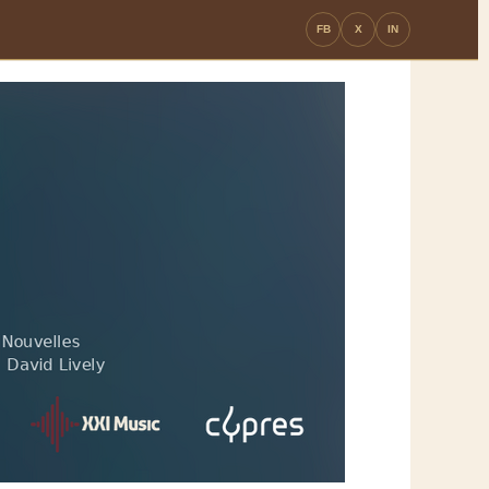
FB
X
IN