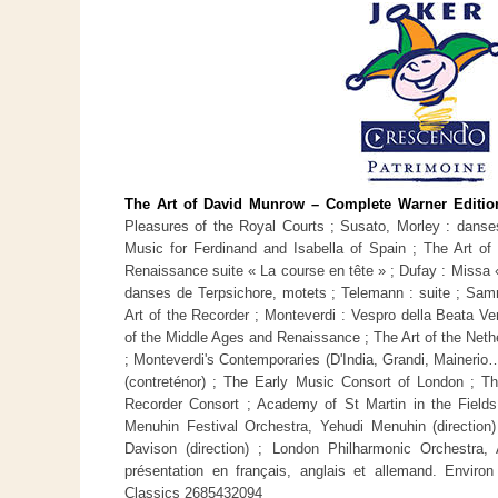
The Art of David Munrow – Complete Warner Editio
Pleasures of the Royal Courts ; Susato, Morley : danse
Music for Ferdinand and Isabella of Spain ; The Art of
Renaissance suite « La course en tête » ; Dufay : Missa «
danses de Terpsichore, motets ; Telemann : suite ; Samm
Art of the Recorder ; Monteverdi : Vespro della Beata Ver
of the Middle Ages and Renaissance ; The Art of the Neth
; Monteverdi's Contemporaries (D'India, Grandi, Mainer
(contreténor) ; The Early Music Consort of London ; 
Recorder Consort ; Academy of St Martin in the Fields, 
Menuhin Festival Orchestra, Yehudi Menuhin (direction)
Davison (direction) ; London Philharmonic Orchestra, A
présentation en français, anglais et allemand. Envir
Classics 2685432094