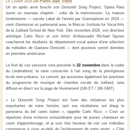
Le 1 juillet 2026
par
Pierre Jean Tribot
Un an après avoir bouclé son
Donizetti Song Project
, Opera Rara
ouvre un nouveau chapitre : celui de la transmission. La maison
londonienne — sacrée Label de l'année par
Gramophone
en 2024 —
vient d'annoncer un partenariat avec le Marcus Institute for Vocal Arts
de la Juilliard School de New York. Dès novembre 2026, son directeur
artistique Carlo Rizzi et son
Artist Ambassador
Michael Spyres
coacheront les étudiants du département vocal autour d'une sélection
de mélodies de Gaetano Donizetti — dont plusieurs seront données
en première américaine.
Le fruit de ces sessions sera présenté le
22 novembre
dans le cadre
du
Liederabend
, la série consacrée à l'art song de la prestigieuse
école new-yorkaise. Le concert, qui associera également les pianistes
du programme de musique de chambre vocale de Juilliard, sera
diffusé en direct sur la page de l'événement (14h ET / 19h GMT).
« Le
Donizetti Song Project
est l'une des initiatives les plus
importantes de notre histoire, tant ses révélations ont élargi le
panorama du bel canto italien », rappelle Carlo Rizzi. « C'est un
répertoire d'une richesse extraordinaire pour de jeunes chanteurs en
cours d'apprentissage, et je suis très heureux de voir ces mélodies
commencer à vivre au-delà de l'achèvement de notre projet. » Côté