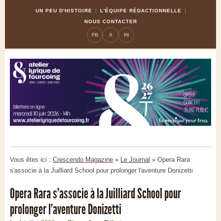
Skip
Aller
UN PEU D'HISTOIRE
L'ÉQUIPE RÉDACTIONNELLE
to
à
NOUS CONTACTER
Content
la
FB
X
IN
navigation
Vous êtes ici :
Crescendo Magazine
»
Le Journal
»
Opera Rara
s'associe à la Juilliard School pour prolonger l'aventure Donizetti
Opera Rara s'associe à la Juilliard School pour
prolonger l'aventure Donizetti