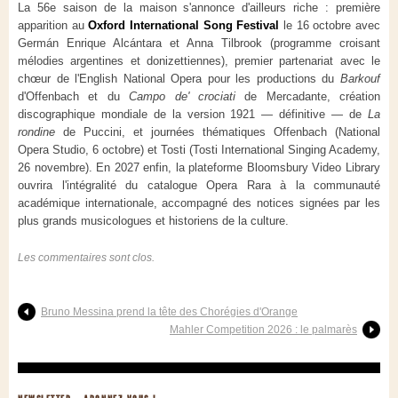
La 56e saison de la maison s'annonce d'ailleurs riche : première
apparition au
Oxford International Song Festival
le 16 octobre avec
Germán Enrique Alcántara et Anna Tilbrook (programme croisant
mélodies argentines et donizettiennes), premier partenariat avec le
chœur de l'English National Opera pour les productions du
Barkouf
d'Offenbach et du
Campo de' crociati
de Mercadante, création
discographique mondiale de la version 1921 — définitive — de
La
rondine
de Puccini, et journées thématiques Offenbach (National
Opera Studio, 6 octobre) et Tosti (Tosti International Singing Academy,
26 novembre). En 2027 enfin, la plateforme Bloomsbury Video Library
ouvrira l'intégralité du catalogue Opera Rara à la communauté
académique internationale, accompagné des notices signées par les
plus grands musicologues et historiens de la culture.
Les commentaires sont clos.
Bruno Messina prend la tête des Chorégies d'Orange
Mahler Competition 2026 : le palmarès