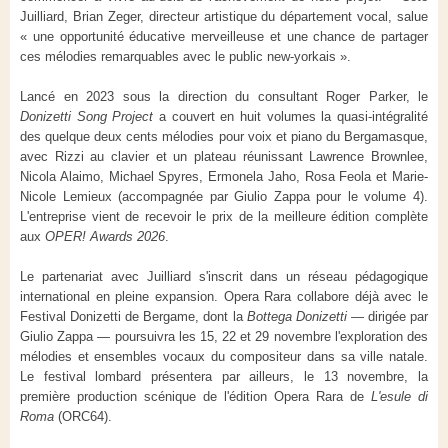
Juilliard, Brian Zeger, directeur artistique du département vocal, salue
« une opportunité éducative merveilleuse et une chance de partager
ces mélodies remarquables avec le public new-yorkais ».
Lancé en 2023 sous la direction du consultant Roger Parker, le
Donizetti Song Project
a couvert en huit volumes la quasi-intégralité
des quelque deux cents mélodies pour voix et piano du Bergamasque,
avec Rizzi au clavier et un plateau réunissant Lawrence Brownlee,
Nicola Alaimo, Michael Spyres, Ermonela Jaho, Rosa Feola et Marie-
Nicole Lemieux (accompagnée par Giulio Zappa pour le volume 4).
L'entreprise vient de recevoir le prix de la meilleure édition complète
aux
OPER! Awards 2026
.
Le partenariat avec Juilliard s'inscrit dans un réseau pédagogique
international en pleine expansion. Opera Rara collabore déjà avec le
Festival Donizetti de Bergame, dont la
Bottega Donizetti
— dirigée par
Giulio Zappa — poursuivra les 15, 22 et 29 novembre l'exploration des
mélodies et ensembles vocaux du compositeur dans sa ville natale.
Le festival lombard présentera par ailleurs, le 13 novembre, la
première production scénique de l'édition Opera Rara de
L'esule di
Roma
(ORC64).