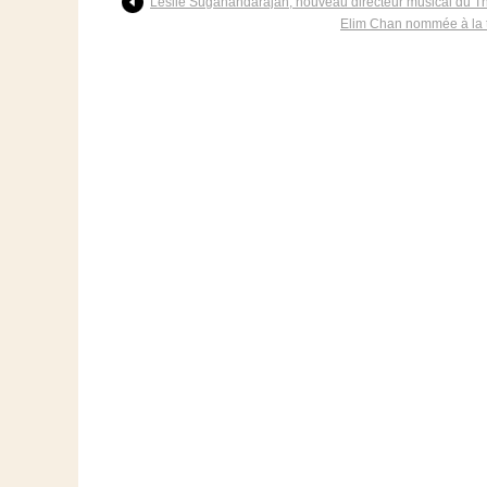
Leslie Suganandarajah, nouveau directeur musical du Th
Elim Chan nommée à la 