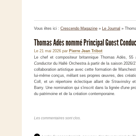
Vous êtes ici :
Crescendo Magazine
»
Le Journal
»
Thoma
Thomas Adès nommé Principal Guest Conduct
Le 21 mai 2026
par
Pierre Jean Tribot
Le chef et compositeur britannique Thomas Adès, 5
Conductor
du Hallé Orchestra à partir de la saison 2026/2
collaboration artistique avec cette formation de Manchester.
lui-même conçus, mêlant ses propres œuvres, des créatio
Coll, et un répertoire éclectique allant de Stravinsky e
Barry. Une nomination qui s'inscrit dans la lignée d'une p
du patrimoine et de la création contemporaine.
Les commentaires sont clos.