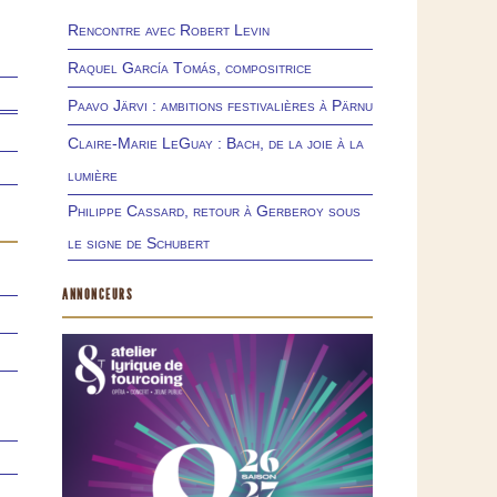
Rencontre avec Robert Levin
Raquel García Tomás, compositrice
Paavo Järvi : ambitions festivalières à Pärnu
Claire-Marie LeGuay : Bach, de la joie à la
lumière
Philippe Cassard, retour à Gerberoy sous
le signe de Schubert
ANNONCEURS