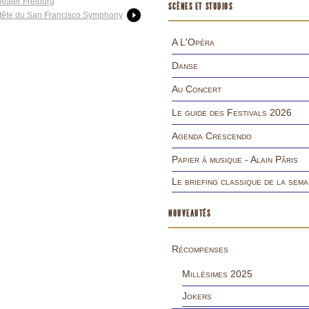
eater Freiburg
SCÈNES ET STUDIOS
tête du San Francisco Symphony
A L'Opéra
Danse
Au Concert
Le guide des Festivals 2026
Agenda Crescendo
Papier à musique - Alain Pâris
Le briefing classique de la sema
NOUVEAUTÉS
Récompenses
Millésimes 2025
Jokers