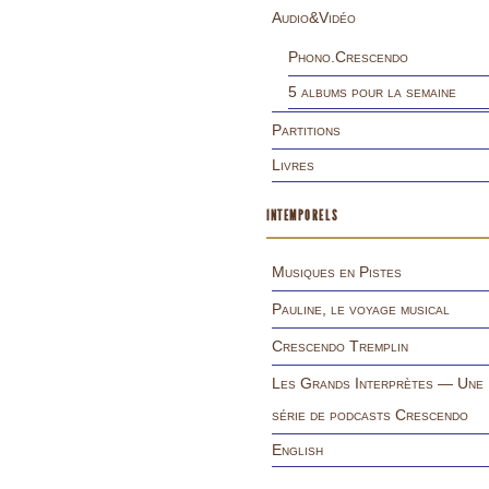
Audio&Vidéo
Phono.Crescendo
5 albums pour la semaine
Partitions
Livres
INTEMPORELS
Musiques en Pistes
Pauline, le voyage musical
Crescendo Tremplin
Les Grands Interprètes — Une
série de podcasts Crescendo
English