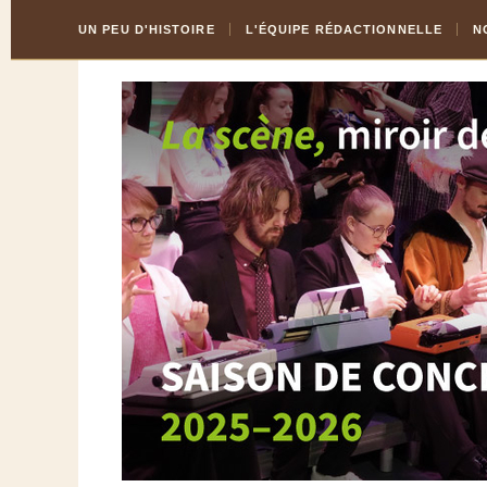
Skip
Aller
UN PEU D'HISTOIRE
L'ÉQUIPE RÉDACTIONNELLE
N
to
à
Content
la
navigation