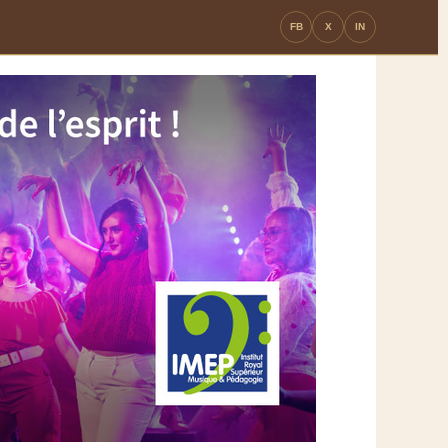
FB
X
IN