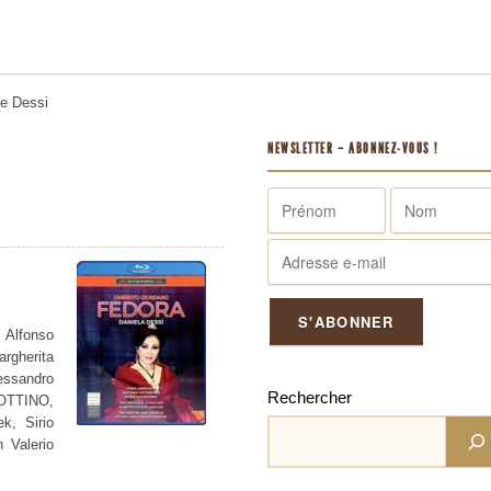
me
Dessi
NEWSLETTER – ABONNEZ-VOUS !
Alfonso
rgherita
essandro
Rechercher
 OTTINO,
k, Sirio
 Valerio