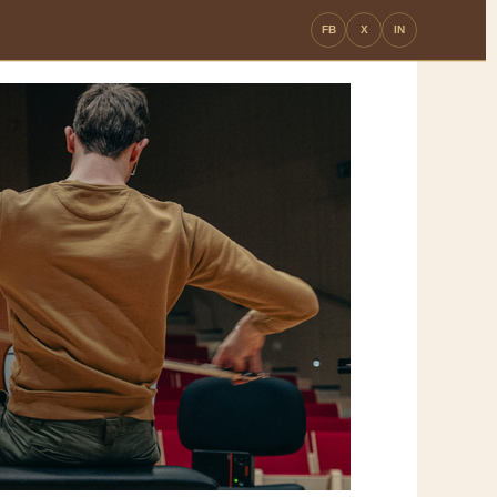
FB
X
IN