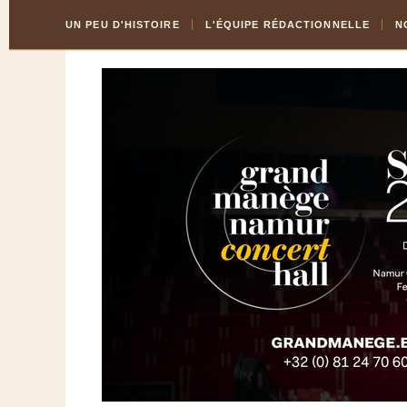
Skip
Aller
UN PEU D'HISTOIRE
L'ÉQUIPE RÉDACTIONNELLE
N
to
à
Content
la
navigation