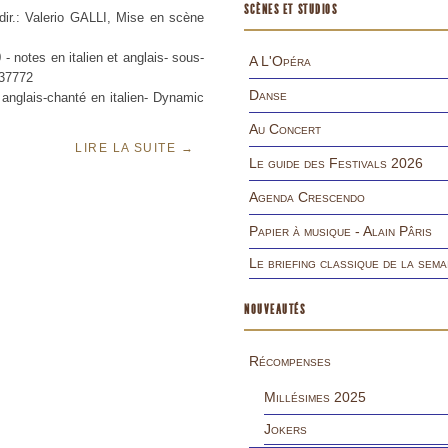
SCÈNES ET STUDIOS
 Valerio GALLI, Mise en scène
 notes en italien et anglais- sous-
A L'Opéra
 37772
Danse
anglais-chanté en italien- Dynamic
Au Concert
LIRE LA SUITE
→
Le guide des Festivals 2026
Agenda Crescendo
Papier à musique - Alain Pâris
Le briefing classique de la sema
NOUVEAUTÉS
Récompenses
Millésimes 2025
Jokers