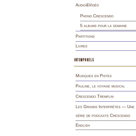
Audio&Vidéo
Phono.Crescendo
5 albums pour la semaine
Partitions
Livres
INTEMPORELS
Musiques en Pistes
Pauline, le voyage musical
Crescendo Tremplin
Les Grands Interprètes — Une
série de podcasts Crescendo
English