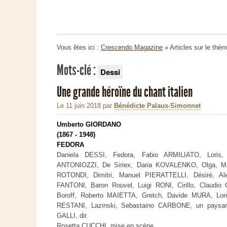
Vous êtes ici :
Crescendo Magazine
» Articles sur le thè
Mots-clé :
Dessi
Une grande héroïne du chant italien
Le 11 juin 2018
par
Bénédicte Palaux-Simonnet
Umberto GIORDANO
(1867 - 1948)
FEDORA
Daniela DESSI, Fedora, Fabio ARMILIATO, Loris, 
ANTONIOZZI, De Siriex, Daria KOVALENKO, Olga, Ma
ROTONDI, Dimitri, Manuel PIERATTELLI, Désiré, Al
FANTONI, Baron Rouvel, Luigi RONI, Cirillo, Claudio
Boroff, Roberto MAIETTA, Gretch, Davide MURA, Lore
RESTANI, Lazinski, Sebastaino CARBONE, un paysan
GALLI, dir.
Rosetta CUCCHI, mise en scène