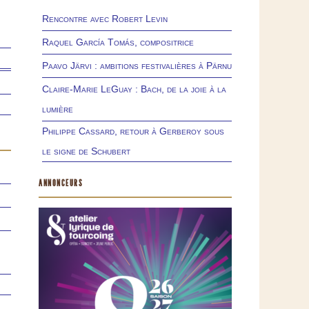
Rencontre avec Robert Levin
Raquel García Tomás, compositrice
Paavo Järvi : ambitions festivalières à Pärnu
Claire-Marie LeGuay : Bach, de la joie à la
lumière
Philippe Cassard, retour à Gerberoy sous
le signe de Schubert
ANNONCEURS