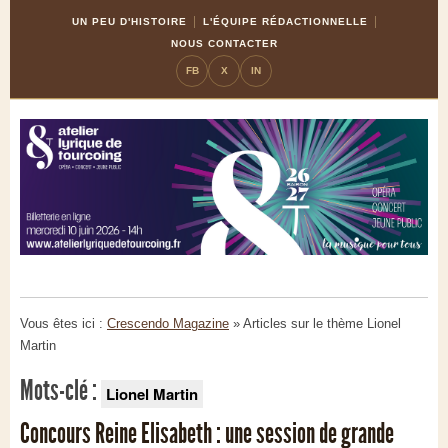
Skip
Aller
UN PEU D'HISTOIRE
L'ÉQUIPE RÉDACTIONNELLE
to
à
NOUS CONTACTER
Content
la
FB
X
IN
navigation
Vous êtes ici :
Crescendo Magazine
» Articles sur le thème
Lionel
Martin
Mots-clé :
Lionel Martin
Concours Reine Elisabeth : une session de grande