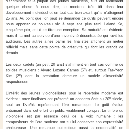
discriminant et la plupart des jeunes musiciens, s’ils ont réellement
quelque chose à nous dire, le montrent très tôt dans leur
développement individuel et en tout cas bien avant qu’ils n’atteignent
25 ans. Au point que l’on peut se demander ce qu’ils peuvent encore
nous apporter de nouveau six à sept ans plus tard. Leland Ko,
cinquième prix, est à ce titre une exception. Sa maturité est évidente
mais il l’a met au service d’une inventivité décontractée qui ravit les
auditeurs. Les autres aînés parmi les finalistes affichent un métier
réfléchi mais sans cette pointe de créativité qui font les grands de
demain.
Les deux cadets (un petit 20 ans) s’affirment en tout cas comme de
e
solides musiciens : Alvaro Lozano Cames (5
) et, surtout Tae-Yeon
e
Kim (2
) dont la prestation demeure un modèle d’inventivité
respectueuse.
L’intérêt des jeunes violoncellistes pour le répertoire moderne est
e
évident : onze finalistes ont présenté un concerto écrit au 20
siècle,
seul un Dvořák représentant l’ère romantique. Le goût évolue
entrainant dans cet effort un public visiblement conquis. Le timbre du
violoncelle est par essence celui de la voix humaine : les
compositeurs de l’ère moderne ont su lui conserver son expressivité
chaleureuse. Une remarque qu’explique aussi la personnalité de