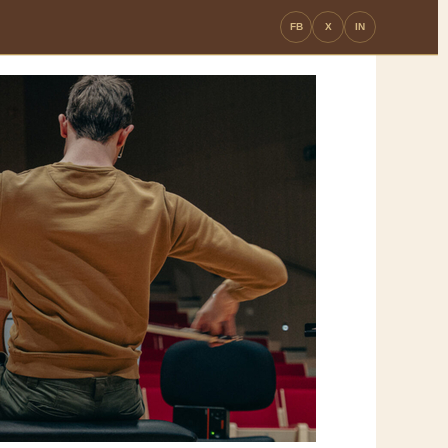
FB
X
IN