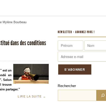
me
Mylène Bourbeau
NEWSLETTER – ABONNEZ-VOUS !
stitué dans des conditions
" est un
ondé en
". Selon
il trouve
Rechercher
aire partager."
LIRE LA SUITE
→