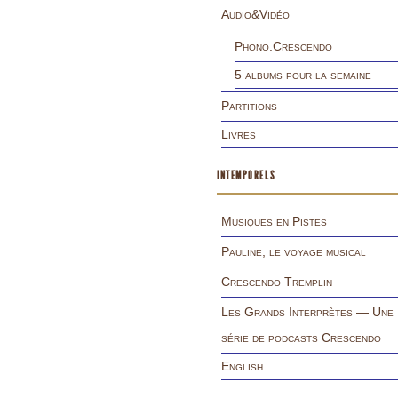
Audio&Vidéo
Phono.Crescendo
5 albums pour la semaine
Partitions
Livres
INTEMPORELS
Musiques en Pistes
Pauline, le voyage musical
Crescendo Tremplin
Les Grands Interprètes — Une
série de podcasts Crescendo
English