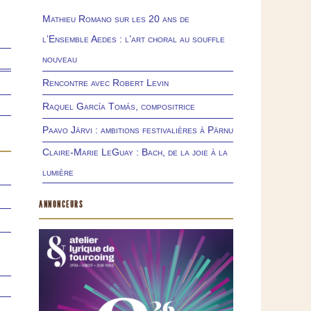
Mathieu Romano sur les 20 ans de
l’Ensemble Aedes : l’art choral au souffle
nouveau
Rencontre avec Robert Levin
Raquel García Tomás, compositrice
Paavo Järvi : ambitions festivalières à Pärnu
Claire-Marie LeGuay : Bach, de la joie à la
lumière
ANNONCEURS