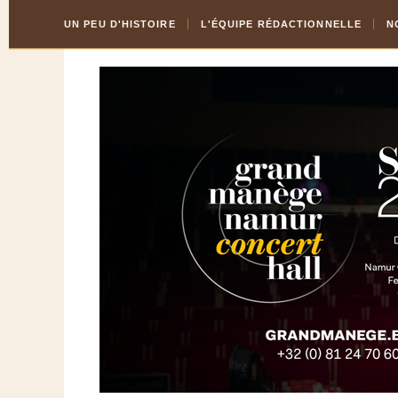
Skip
Aller
UN PEU D'HISTOIRE
L'ÉQUIPE RÉDACTIONNELLE
N
to
à
Content
la
navigation