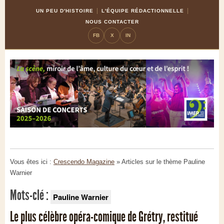
Skip
Aller
UN PEU D'HISTOIRE
L'ÉQUIPE RÉDACTIONNELLE
to
à
NOUS CONTACTER
Content
la
FB
X
IN
navigation
Vous êtes ici :
Crescendo Magazine
» Articles sur le thème
Pauline
Warnier
Mots-clé :
Pauline Warnier
Le plus célèbre opéra-comique de Grétry, restitué