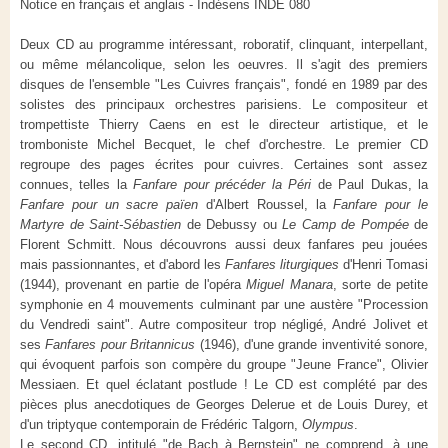
Notice en français et anglais - Indésens INDE 080
Deux CD au programme intéressant, roboratif, clinquant, interpellant,
ou même mélancolique, selon les oeuvres. Il s'agit des premiers
disques de l'ensemble "Les Cuivres français", fondé en 1989 par des
solistes des principaux orchestres parisiens. Le compositeur et
trompettiste Thierry Caens en est le directeur artistique, et le
tromboniste Michel Becquet
,
le chef d'orchestre. Le premier CD
regroupe des pages écrites pour cuivres. Certaines sont assez
connues, telles la
Fanfare pour précéder la Péri
de Paul Dukas, la
Fanfare pour un sacre païen
d'Albert Roussel, la
Fanfare pour le
Martyre de Saint-Sébastien
de Debussy ou
Le Camp de Pompée
de
Florent Schmitt. Nous découvrons aussi deux fanfares peu jouées
mais passionnantes, et d'abord les
Fanfares liturgiques
d'Henri Tomasi
(1944), provenant en partie de l'opéra
Miguel Manara
, sorte de petite
symphonie en 4 mouvements culminant par une austère "Procession
du Vendredi saint". Autre compositeur trop négligé, André Jolivet et
ses
Fanfares pour Britannicus
(1946), d'une grande inventivité sonore,
qui évoquent parfois son compère du groupe "Jeune France", Olivier
Messiaen. Et quel éclatant postlude ! Le CD est complété par des
pièces plus anecdotiques de Georges Delerue et de Louis Durey, et
d'un triptyque contemporain de Frédéric Talgorn,
Olympus
.
Le second CD, intitulé "de Bach à Bernstein" ne comprend, à une