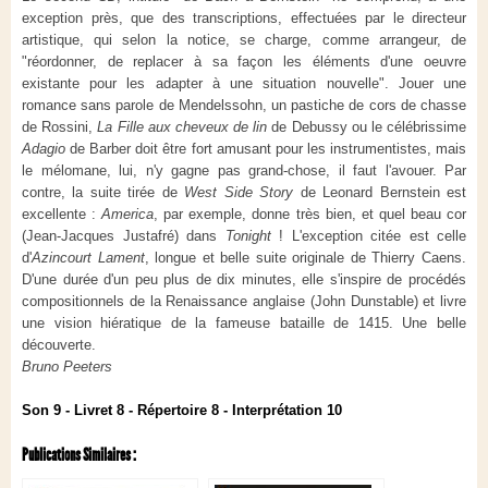
exception près, que des transcriptions, effectuées par le directeur
artistique, qui selon la notice, se charge, comme arrangeur, de
"réordonner, de replacer à sa façon les éléments d'une oeuvre
existante pour les adapter à une situation nouvelle". Jouer une
romance sans parole de Mendelssohn, un pastiche de cors de chasse
de Rossini,
La Fille aux cheveux de lin
de Debussy ou le célébrissime
Adagio
de Barber doit être fort amusant pour les instrumentistes, mais
le mélomane
,
lui, n'y gagne pas grand
-
chose, il faut l'avouer. Par
contre, la suite tirée de
West Side Story
de Leonard Bernstein est
excellente :
America
, par exemple, donne très bien, et quel beau cor
(Jean-Jacques Justafré) dans
Tonight
! L'exception citée est celle
d'
Azincourt Lament
, longue et belle suite originale de Thierry Caens.
D'une durée d'un peu plus de dix minutes, elle s'inspire de procédés
compositionnels de la Renaissance anglaise (John Dunstable) et livre
une vision hiératique de la fameuse bataille de 1415. Une belle
découverte.
Bruno Peeters
Son 9 - Livret 8 - Répertoire 8 - Interprétation 10
Publications Similaires :