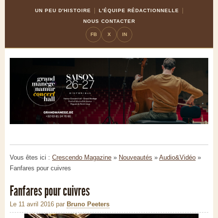
Skip
Aller
UN PEU D'HISTOIRE
L'ÉQUIPE RÉDACTIONNELLE
to
à
NOUS CONTACTER
Content
la
FB
X
IN
navigation
Vous êtes ici :
Crescendo Magazine
»
Nouveautés
»
Audio&Vidéo
»
Fanfares pour cuivres
Fanfares pour cuivres
Le 11 avril 2016
par
Bruno Peeters