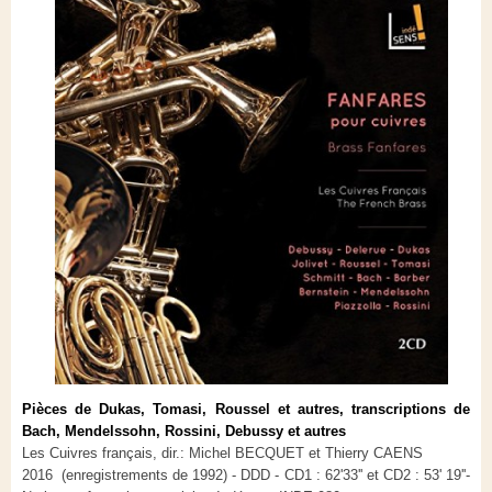
Pièces de Dukas, Tomasi, Roussel et autres, transcriptions de
Bach, Mendelssohn, Rossini, Debussy et autres
Les Cuivres français, dir.: Michel BECQUET et Thierry CAENS
2016
(enregistrements de 1992) - DDD - CD1 : 62'33'' et CD2 : 53' 19''-