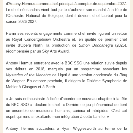
d'Antony Hermus comme chef principal à compter de septembre 2027.
Le chef néerlandais vient tout juste d'achever son mandat à la tête de
l'Orchestre National de Belgique, dont il devient chef lauréat pour la
saison 2026-2027.
Parmi ses récents engagements comme chef invité figurent un retour
au Royal Concertgebouw Orchestra et, en qualité de premier chef
invité d'Opera North, la production de
Simon Boccanegra
(2025),
récompensée par un Sky Arts Award.
Antony Hermus entretient avec le BBC SSO une relation suivie depuis
ses débuts en 2018, marqués par un programme associant les
Mysteries of the Macabre
de Ligeti à une version condensée du
Ring
de Wagner. En octobre prochain, il dirigera la Dixième Symphonie de
Mahler à Glasgow et à Perth.
« Je suis enthousiaste à l'idée d'aborder ce nouveau chapitre à la tête
du BBC SSO », déclare le chef. « Derrière ce jeu phénoménal se tient
un ensemble de musiciens humains, curieux et intrépides. C'est cet
esprit qui rend si exaltante mon intégration à cette famille. »
Antony Hermus succédera à Ryan Wigglesworth au terme de la