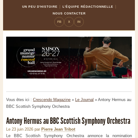
Skip
Aller
UN PEU D'HISTOIRE
L'ÉQUIPE RÉDACTIONNELLE
to
à
NOUS CONTACTER
Content
la
FB
X
IN
navigation
Vous êtes ici :
Crescendo Magazine
»
Le Journal
»
Antony Hermus au
BBC Scottish Symphony Orchestra
Antony Hermus au BBC Scottish Symphony Orchestra
Le 23 juin 2026
par
Pierre Jean Tribot
Le BBC Scottish Symphony Orchestra annonce la nomination