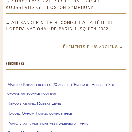
→ SONY CLASSICAL PUBLIE L'INTÉGRALE
KOUSSEVITZKY – BOSTON SYMPHONY
→ ALEXANDER NEEF RECONDUIT À LA TÊTE DE
L'OPÉRA NATIONAL DE PARIS JUSQU'EN 2032
ÉLÉMENTS PLUS ANCIENS →
RENCONTRES
Mathieu Romano sur les 20 ans de l’Ensemble Aedes : l’art
choral au souffle nouveau
Rencontre avec Robert Levin
Raquel García Tomás, compositrice
Paavo Järvi : ambitions festivalières à Pärnu