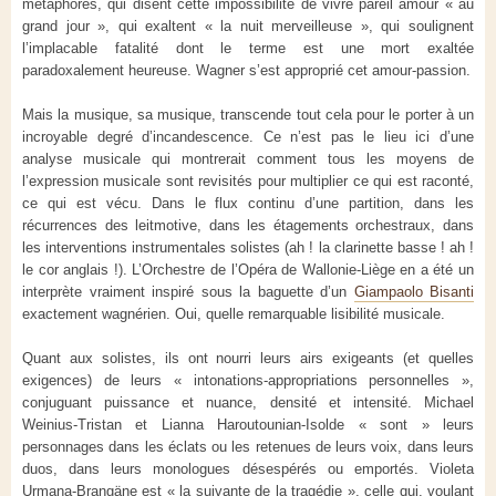
métaphores, qui disent cette impossibilité de vivre pareil amour « au
grand jour », qui exaltent « la nuit merveilleuse », qui soulignent
l’implacable fatalité dont le terme est une mort exaltée
paradoxalement heureuse. Wagner s’est approprié cet amour-passion.
Mais la musique, sa musique, transcende tout cela pour le porter à un
incroyable degré d’incandescence. Ce n’est pas le lieu ici d’une
analyse musicale qui montrerait comment tous les moyens de
l’expression musicale sont revisités pour multiplier ce qui est raconté,
ce qui est vécu. Dans le flux continu d’une partition, dans les
récurrences des leitmotive, dans les étagements orchestraux, dans
les interventions instrumentales solistes (ah ! la clarinette basse ! ah !
le cor anglais !). L’Orchestre de l’Opéra de Wallonie-Liège en a été un
interprète vraiment inspiré sous la baguette d’un
Giampaolo Bisanti
exactement wagnérien. Oui, quelle remarquable lisibilité musicale.
Quant aux solistes, ils ont nourri leurs airs exigeants (et quelles
exigences) de leurs « intonations-appropriations personnelles »,
conjuguant puissance et nuance, densité et intensité. Michael
Weinius-Tristan et Lianna Haroutounian-Isolde « sont » leurs
personnages dans les éclats ou les retenues de leurs voix, dans leurs
duos, dans leurs monologues désespérés ou emportés. Violeta
Urmana-Brangäne est « la suivante de la tragédie », celle qui, voulant