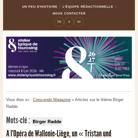
Skip
Aller
UN PEU D'HISTOIRE
L'ÉQUIPE RÉDACTIONNELLE
to
à
NOUS CONTACTER
Content
la
FB
X
IN
navigation
Vous êtes ici :
Crescendo Magazine
» Articles sur le thème
Birger
Radde
Mots-clé :
Birger Radde
A l’Opéra de Wallonie-Liège, un « Tristan und