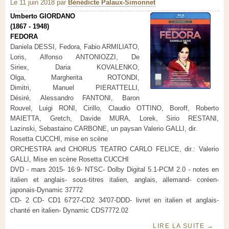
Le 11 juin 2018
par
Bénédicte Palaux-Simonnet
Umberto GIORDANO
(1867 - 1948)
FEDORA
Daniela DESSI, Fedora, Fabio ARMILIATO,
Loris, Alfonso ANTONIOZZI, De
Siriex, Daria KOVALENKO,
Olga, Margherita ROTONDI,
Dimitri, Manuel PIERATTELLI,
Désiré, Alessandro FANTONI, Baron
Rouvel, Luigi RONI, Cirillo, Claudio OTTINO, Boroff, Roberto
MAIETTA, Gretch, Davide MURA, Lorek, Sirio RESTANI,
Lazinski, Sebastaino CARBONE, un paysan Valerio GALLI, dir.
Rosetta CUCCHI, mise en scène
ORCHESTRA and CHORUS TEATRO CARLO FELICE, dir.: Valerio
GALLI, Mise en scène Rosetta CUCCHI
DVD - mars 2015- 16:9- NTSC- Dolby Digital 5.1-PCM 2.0 - notes en
italien et anglais- sous-titres italien, anglais, allemand- coréen-
japonais-Dynamic 37772
CD- 2 CD- CD1 67'27-CD2 34'07-DDD- livret en italien et anglais-
chanté en italien- Dynamic CDS7772.02
LIRE LA SUITE
→