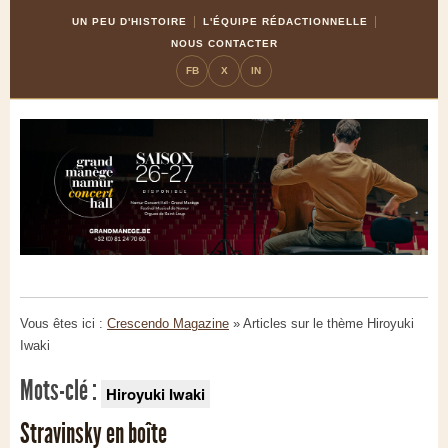
Skip
Aller
UN PEU D'HISTOIRE
L'ÉQUIPE RÉDACTIONNELLE
to
à
NOUS CONTACTER
Content
la
FB
X
IN
navigation
Vous êtes ici :
Crescendo Magazine
» Articles sur le thème
Hiroyuki
Iwaki
Mots-clé :
Hiroyuki Iwaki
Stravinsky en boîte