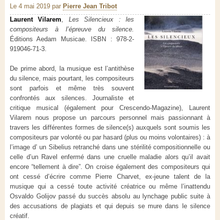
Le 4 mai 2019
par
Pierre Jean Tribot
Laurent Vilarem
,
Les Silencieux : les
compositeurs à l’épreuve du silence.
Éditions Aedam Musicae. ISBN : 978-2-
919046-71-3.
De prime abord, la musique est l’antithèse
du silence, mais pourtant, les compositeurs
sont parfois et même très souvent
confrontés aux silences. Journaliste et
critique musical (également pour Crescendo-Magazine), Laurent
Vilarem nous propose un parcours personnel mais passionnant à
travers les différentes formes de silence(s) auxquels sont soumis les
compositeurs par volonté ou par hasard (plus ou moins volontaires) : à
l’image d’ un Sibelius retranché dans une stérilité compositionnelle ou
celle d’un Ravel enfermé dans une cruelle maladie alors qu’il avait
encore “tellement à dire”. On croise également des compositeurs qui
ont cessé d’écrire comme Pierre Charvet, ex-jeune talent de la
musique qui a cessé toute activité créatrice ou même l’inattendu
Osvaldo Golijov passé du succès absolu au lynchage public suite à
des accusations de plagiats et qui depuis se mure dans le silence
créatif.