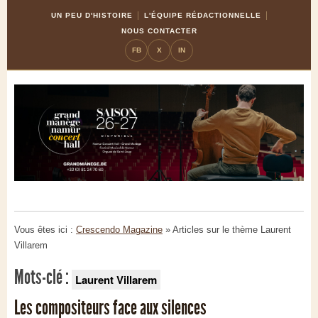
Skip
Aller
UN PEU D'HISTOIRE
L'ÉQUIPE RÉDACTIONNELLE
to
à
NOUS CONTACTER
Content
la
FB
X
IN
navigation
Vous êtes ici :
Crescendo Magazine
» Articles sur le thème
Laurent
Villarem
Mots-clé :
Laurent Villarem
Les compositeurs face aux silences