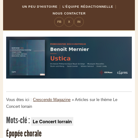
Skip
Aller
UN PEU D'HISTOIRE
L'ÉQUIPE RÉDACTIONNELLE
to
à
NOUS CONTACTER
Content
la
FB
X
IN
navigation
Vous êtes ici :
Crescendo Magazine
» Articles sur le thème
Le
Concert lorrain
Mots-clé :
Le Concert lorrain
Épopée chorale